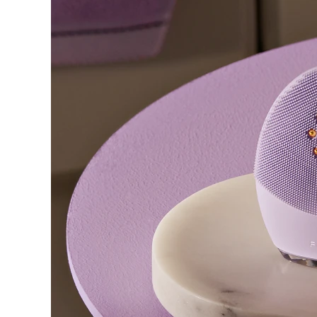
脫毛
FAQ™護膚品
身體護理
FAQ™護膚品
FAQ™產品
FAQ™ skincare
All FAQ™ skincare
All FAQ™ skincare
PEACH™ 2 Pro Max
BEAR™ 2 body
All hair treatments
All FAQ™ skincare
Professional IPL hair removal device
Microcurrent body toning
FAQ™產品
FAQ™產品
痘肌護理
FAQ™ products
眼部護理
All anti-aging treatments
All LED treatments
PEACH™ 2
LUNA™ 4 body
All toning treatments
ESPADA™ 2 plus
BEAR™ 2 eyes & lips
IPL hair removal
Massaging body brush
Recurring acne LED therapy
Microcurrent line smoothing device
PEACH™ 2 go
SUPERCHARGED™ serum
護發
毛孔護理
ESPADA™ 2
IRIS™ 2
Travel-friendly IPL hair removal
Firming body serum
LUNA™ 4 hair
KIWI™ derma
Acne treatment device
Rejuvenating eye massager
NEW
2-in-1 LED scalp massager
Diamond microdermabrasion .
PEACH™ Cooling Prep Gel
ESPADA™ Blemish Solution
眼部護膚
牙齒美白
Cooling IPL hair removal gel
FLIP™ play advanced
KIWI™
Concentrated acne gel
Advanced eye care treatment
issa™ Teeth Whitening Set
LED light hairbrush
Blackhead remover
Dual LED + sonic device & 18% PAP gel
更多的
ESPADA™ 設備
眼部護理設備
LUNA™ Dual-Peptide Scalp