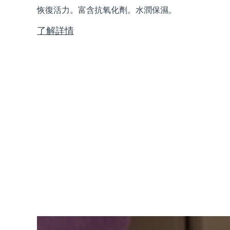
Near-infrared and red light therapy device
Smart hybrid silicone sonic toothbrush
恢復活力。富含抗氧化劑。水潤保濕。
抗老
LED 護理
了解詳情
LUNA™ 4 mini
面部提拉護理
FAQ™ 101
FAQ™ 201
UFO™ 3 mini
issa™ 4 smile
For young skin, T-zone
Premium anti-aging skincare
NEW
Clinical anti-aging
LED mask
Red light therapy device for young skin
Hybrid silicone sonic toothbrush
生髮
LUNA™ 4 go
BEAR™ 設備
肌膚年輕化
FAQ™ 102
FAQ™ 202
UFO™ 3 go
issa™ 4 baby
For travel or gym bag
All premium facelift devices
FAQ™ 301
FAQ™ 501
Advanced clinical anti-aging
LED mask
Portable red light therapy
For ages 0-3
NEW
LED hair strengthening scalp massager
Full-Spectrum Red Light Therapy
LUNA™護膚
FAQ™ 103
FAQ™ 211
保健品
面膜
issa™ Teeth Whitening Set
Premium cleansers & balm
FAQ™ Scalp Serum
FAQ™ 502
Luxurious clinical anti-aging set
Anti-aging neck & décolleté LED mask
Rejuvenation & hydration
Dual LED + sonic device & 18% PAP gel
Scalp recovery probiotic serum
Full-Spectrum Red Light Therapy
LUNA™ 設備
專業治療
FAQ™ P1 Primer
FAQ™ 221
UFO™ 設備
ISSA™ 設備
All facial cleansing devices
FAQ™護膚品
Manuka honey primer
Anti-aging LED hand mask
FAQ™ Red Light Serum
All deep facial hydration devices
All silicone sonic toothbrushes
All FAQ™ skincare