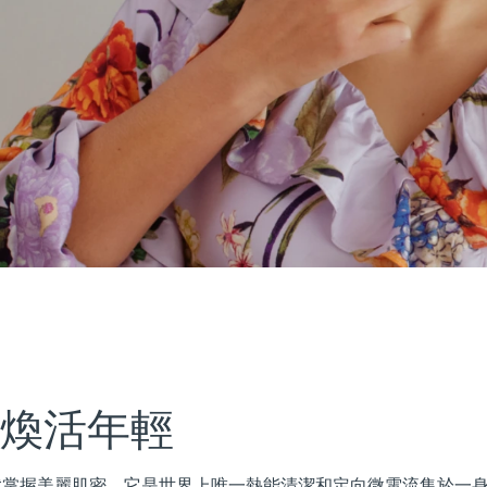
 煥活年輕
讓您輕鬆掌握美麗肌密。它是世界上唯一熱能清潔和定向微電流集於一