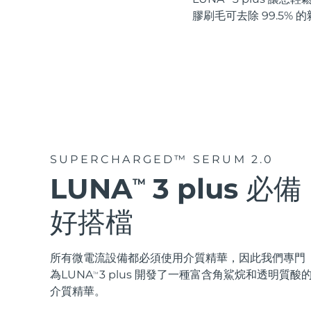
紅光療法
膠刷毛可去除 99.5%
瑞典美膚護理
面部清潔
緊致提拉
SUPERCHARGED™ SERUM 2.0
LUNA™ 4 套裝
BEAR™ 2 套裝
LUNA
3 plus 必備
Anti-aging massage
Microcurrent toning
TM
好搭檔
補水保濕
口腔護理
LUNA™ 4 Plus
BEAR™ 2 go
UFO™ 3 套裝
issa™ 4
Massage, LED heating
Microcurrent toning on-the-go
所有微電流設備都必須使用介質精華，因此我們專門
Deep facial hydration
Hybrid silicone sonic toothbrush
FAQ™ 抗老護理
為LUNA
3 plus 開發了一種富含角鯊烷和透明質酸
TM
介質精華。
LUNA™ 4 Men
BEAR™ 2 eyes & lips
NEW
UFO™ 3 LED
issa™ 4 plus
For men, anti-aging massage
Microcurrent line smoothing device