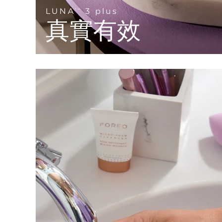
KIWI™ 皮肤护理
All acne treatment devices
All revitalizing eye massagers
Serum
issa™ Teeth Whitening Gel
LUNA
3 plus
TM
Advanced pore care essentials
For healthy hair
真實有效
18% PAP
護膚品
男士
全部購買
FOREO APP
關於我們