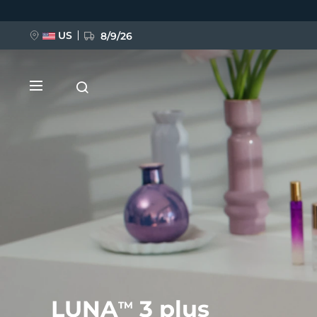
移
至
主
內
US
8/9/26
容
新品
BREAKING NEWS
FAQ™ Pure Beauty-Tech Elixir
LUNA
3 plus
TM