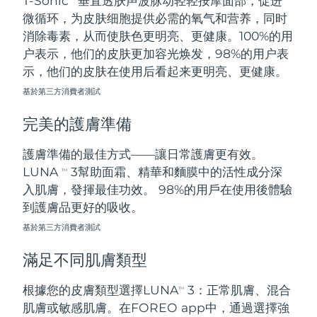
T-Sonic
垂直透肤声波脉动轻轻按摩面部，促进
微循环，为皮肤细胞提供必需的氧气和营养，同时
阿拉伯聯合大公國
預計送達日期
8/11/26
消除毒素，从而使肤色更明亮、更健康。100%的用
户表示，他们的皮肤更加容光焕发，98%的用户表
英國
預計送達日期
8/10/26
示，他们的皮肤在使用后看起来更明亮、更健康。
基於第三方消費者測試
美國
預計送達日期
8/11/26
完美的護膚準備
烏茲別克
預計送達日期
8/15/26
護膚準備的最佳方式——讓日常護膚更有效。
越南
預計送達日期
8/16/26
LUNA
3幫助面霜、精華和麵膜中的活性成分深
TM
入肌膚，發揮最佳功效。 98%的用戶在使用後體驗
到護膚品更好的吸收。
基於第三方消費者測試
滿足不同肌膚類型
根據您的皮膚類型選擇LUNA
3：正常肌膚、混合
TM
肌膚或敏感肌膚。在FOREO app中，通過選擇強