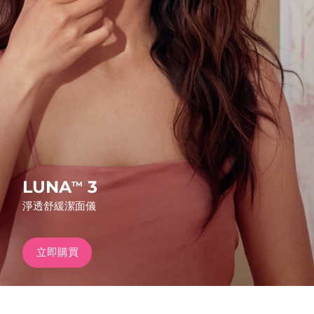
發貨國家
美國
預計送達日期
8/11/26
FAQ™ Dual LED Panel
英國
預計送達日期
8/10/26
熱門產品
西班牙
預計送達日期
8/10/26
澳洲
預計送達日期
8/13/26
法國
預計送達日期
8/10/26
LUNA
3
TM
特別優惠
暢銷產品
淨透舒緩潔面儀
德國
預計送達日期
8/10/26
加拿大
預計送達日期
8/14/26
立即購買
紅光療法
澳洲
預計送達日期
8/13/26