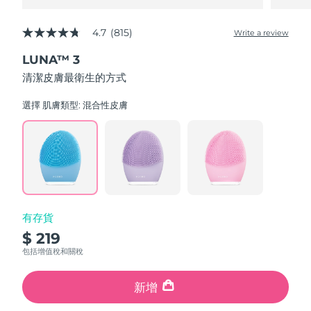
4.7
(815)
Write a review
4.7
out
LUNA™ 3
of
5
清潔皮膚最衛生的方式
stars,
average
rating
選擇 肌膚類型:
混合性皮膚
value.
Read
815
Reviews.
Same
page
link.
有存貨
$ 219
包括增值稅和關稅
新增