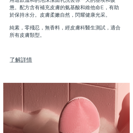
Professional IPL hair removal device
Microcurrent body toning
All hair treatments
All FAQ™ skincare
憊。配方含有補充皮膚的氨基酸和維他命E，有助
德國
預計送達日期
8/10/26
於保持水分。皮膚柔嫩自然，閃耀健康光采。
FAQ™產品
FAQ™產品
痘肌護理
眼部護理
直布羅陀
PEACH™ 2
LUNA™ 4 body
預計送達日期
8/14/26
FAQ™ products
All anti-aging treatments
All LED treatments
純素，零殘忍，無香料，經皮膚科醫生測試，適合
ESPADA™ 2 plus
BEAR™ 2 eyes & lips
IPL hair removal
Massaging body brush
All toning treatments
所有皮膚類型。
希臘
預計送達日期
8/10/26
Recurring acne LED therapy
Microcurrent line smoothing device
中國香港特別行政區
預計送達日期
8/11/26
PEACH™ 2 go
SUPERCHARGED™ serum
護發
毛孔護理
ESPADA™ 2
IRIS™ 2
了解詳情
Travel-friendly IPL hair removal
Firming body serum
匈牙利
LUNA™ 4 hair
預計送達日期
8/10/26
KIWI™ derma
Acne treatment device
Rejuvenating eye massager
NEW
2-in-1 LED scalp massager
Diamond microdermabrasion .
冰島
預計送達日期
8/11/26
PEACH™ Cooling Prep Gel
ESPADA™ Blemish Solution
眼部護膚
牙齒美白
Cooling IPL hair removal gel
印尼
預計送達日期
8/8/26
FLIP™ play advanced
KIWI™
Concentrated acne gel
Advanced eye care treatment
issa™ Teeth Whitening Set
LED light hairbrush
Blackhead remover
愛爾蘭
預計送達日期
8/10/26
更多的
Dual LED + sonic device & 18% PAP gel
ESPADA™ 設備
眼部護理設備
曼島
預計送達日期
8/12/26
LUNA™ Dual-Peptide Scalp
KIWI™ 皮肤护理
All acne treatment devices
All revitalizing eye massagers
Serum
issa™ Teeth Whitening Gel