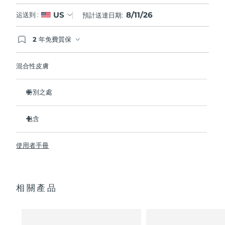
8/11/26
US
运送到 :
預計送達日期:
2 年免費質保
如果您在2年質保期內發現任何非人為品質問題，
FOREO將免費為您更換產品。
混合性皮膚
特別之處
經臨床證明，可去除99.5%的皮膚污垢、油脂和化妝品殘留
物。
包含
清除毛孔深處的雜質，減少爆痘的可能。
LUNA
3
™
撫平細紋，幫助放鬆面部肌肉緊張點。
使用者手冊
USB 充電線
按摩面部，促進微循環，使膚色更明亮、更健康。
便攜袋
超軟矽膠刷毛可溫和去除死皮細胞。
快速操作指南
16檔強度，符合人體工程學的輕質設計，智能app護膚。
相關產品
通用操作指南
2年質保 (西班牙、葡萄牙、瑞典：3年質保)