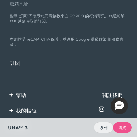
郵箱地址
點擊“訂閱”即表示您同意接收來自 FOREO 的行銷資訊。您還瞭解
您可以隨時取消訂閱。
本網站受 reCAPTCHA 保護，並適用 Google
隱私政策
和
服務條
款
。
幫助
關註我們
聯繫我們
我的帳號
訂單與運輸
產品註冊
企業
LUNA™ 3
系列
購買
保修與退換貨
客服支持