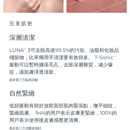
波蘭
預計送達日期
8/11/26
完美肌密
葡萄牙
預計送達日期
8/10/26
深層清潔
波多黎各
預計送達日期
8/12/26
LUNA
3可去除高達99.5%的污垢、油脂和化妝品
TM
卡達
預計送達日期
8/11/26
殘留物，比單獨用手清潔要有效得多。 T-Sonic
TM
脈動可以暫時擴張毛孔，去除深層雜質，減少爆
留尼旺
預計送達日期
8/15/26
痘，讓肌膚淨透清新。
基於第三方臨床試驗
羅馬尼亞
預計送達日期
8/10/26
自然緊緻
俄羅斯
預計送達日期
8/18/26
低頻脈動有助於放鬆面部肌肉緊張點，撫平細紋，
沙烏地阿拉伯
預計送達日期
8/11/26
緊緻肌膚。 94%的用戶表示皮膚更緊緻，100%的
用戶表示使用後皮膚感覺更清爽。
新加坡
預計送達日期
8/12/26
基於第三方消費者測試