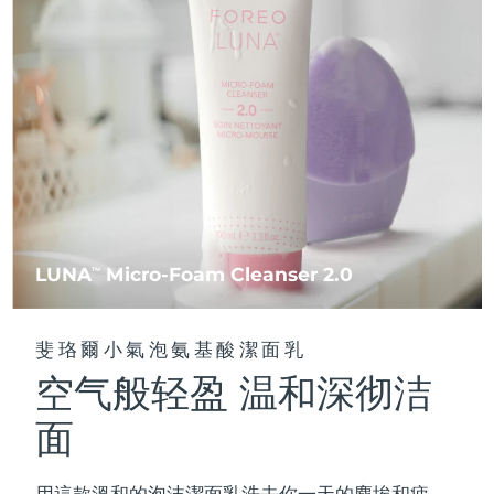
FAQ™ 101
FAQ™ 201
中國
LUNA™ 4 mini
面部提拉護理
預計送達日期
8/10/26
NEW
issa™ 4 smile
UFO™ 3 mini
Clinical anti-aging
LED mask
For young skin, T-zone
Premium anti-aging skincare
哥倫比亞
預計送達日期
8/14/26
Hybrid silicone sonic toothbrush
Red light therapy device for young skin
生髮
肌膚年輕化
克羅埃西亞
預計送達日期
8/10/26
FAQ™ 102
FAQ™ 202
LUNA™ 4 go
BEAR™ 設備
FAQ™ 301
FAQ™ 501
issa™ 4 baby
UFO™ 3 go
Advanced clinical anti-aging
LED mask
For travel or gym bag
All premium facelift devices
NEW
賽普勒斯
預計送達日期
8/11/26
LED hair strengthening scalp massager
Full-Spectrum Red Light Therapy
For ages 0-3
Portable red light therapy
捷克
預計送達日期
8/10/26
FAQ™ 103
FAQ™ 211
LUNA™護膚
保健品
FAQ™ Scalp Serum
FAQ™ 502
issa™ Teeth Whitening Set
面膜
Luxurious clinical anti-aging set
Anti-aging neck & décolleté LED mask
Premium cleansers & balm
丹麥
預計送達日期
8/10/26
LUNA
Micro-Foam Cleanser 2.0
TM
Scalp recovery probiotic serum
Full-Spectrum Red Light Therapy
Dual LED + sonic device & 18% PAP gel
Rejuvenation & hydration
專業治療
愛沙尼亞
預計送達日期
8/10/26
FAQ™ P1 Primer
FAQ™ 221
LUNA™ 設備
斐珞爾小氣泡氨基酸潔面乳
FAQ™護膚品
ISSA™ 設備
UFO™ 設備
Manuka honey primer
Anti-aging LED hand mask
芬蘭
FAQ™ Red Light Serum
預計送達日期
8/10/26
All facial cleansing devices
空气般轻盈 温和深彻洁
All FAQ™ skincare
All silicone sonic toothbrushes
All deep facial hydration devices
法國
預計送達日期
8/10/26
面
脫毛
身體護理
FAQ™護膚品
FAQ™護膚品
PEACH™ 2 Pro Max
BEAR™ 2 body
FAQ™產品
FAQ™ skincare
法屬玻里尼西亞
預計送達日期
8/14/26
All FAQ™ skincare
All FAQ™ skincare
用這款溫和的泡沫潔面乳洗去你一天的塵埃和疲