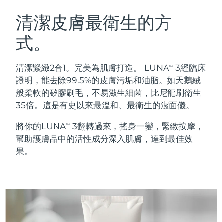
瑞典美膚護理
奧地利
預計送達日期
8/10/26
清潔皮膚最衛生的方
式。
巴林
預計送達日期
8/11/26
面部清潔
緊致提拉
比利時
預計送達日期
8/10/26
清潔緊緻2合1。完美為肌膚打造。 LUNA
3經臨床
TM
LUNA™ 4 套裝
BEAR™ 2 套裝
證明，能去除99.5%的皮膚污垢和油脂。如天鵝絨
百慕達
預計送達日期
8/16/26
Anti-aging massage
Microcurrent toning
般柔軟的矽膠刷毛，不易滋生細菌，比尼龍刷衛生
35倍。這是有史以來最溫和、最衛生的潔面儀。
波士尼亞與赫塞哥維納
預計送達日期
8/13/26
補水保濕
口腔護理
將你的LUNA
3翻轉過來，搖身一變，緊緻按摩，
LUNA™ 4 Plus
BEAR™ 2 go
TM
汶萊
預計送達日期
8/15/26
UFO™ 3 套裝
issa™ 4
幫助護膚品中的活性成分深入肌膚，達到最佳效
Massage, LED heating
Microcurrent toning on-the-go
FAQ™ 抗老護理
Deep facial hydration
Hybrid silicone sonic toothbrush
果。
保加利亞
預計送達日期
8/10/26
NEW
LUNA™ 4 Men
BEAR™ 2 eyes & lips
加拿大
預計送達日期
8/14/26
UFO™ 3 LED
issa™ 4 plus
For men, anti-aging massage
Microcurrent line smoothing device
Near-infrared and red light therapy
Smart hybrid silicone sonic toothbrush
智利
預計送達日期
8/14/26
device
抗老
LED 護理