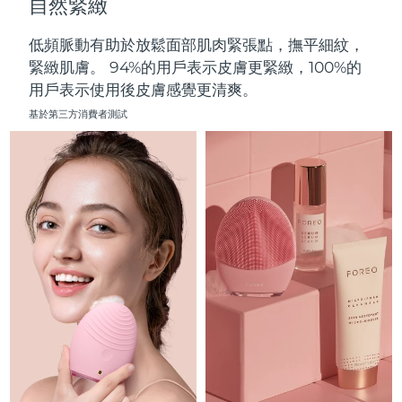
自然緊緻
中國澳門特別行政區
預計送達日期
8/12/26
低頻脈動有助於放鬆面部肌肉緊張點，撫平細紋，
馬來西亞
預計送達日期
8/13/26
緊緻肌膚。 94%的用戶表示皮膚更緊緻，100%的
用戶表示使用後皮膚感覺更清爽。
馬爾他
預計送達日期
8/10/26
基於第三方消費者測試
墨西哥
預計送達日期
8/14/26
摩納哥
預計送達日期
8/11/26
荷蘭
預計送達日期
8/10/26
紐西蘭
預計送達日期
8/10/26
挪威
預計送達日期
8/10/26
阿曼
預計送達日期
8/13/26
菲律賓
預計送達日期
8/13/26