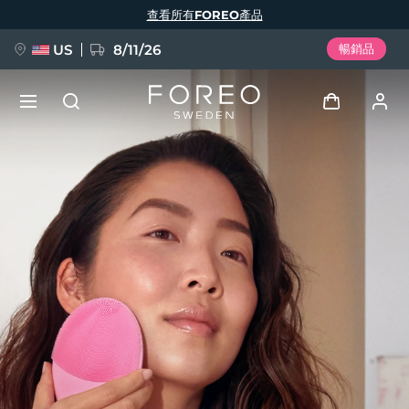
移
查看所有FOREO產品
至
主
內
容
US
8/11/26
暢銷品
新品
登入
語言
BREAKING NEWS
用戶信息
English
Deutsch
Español
我的設備
FAQ™ Pure Beauty-Tech Elixir
Français
Italiano
Português
我的訂單
Polski
Svenska
Русский
Türkçe
简体中文
繁體中文
我的地址
issa™ Teeth Whitening Set
我的訂閱