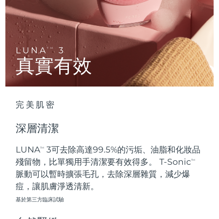
Advanced pore care essentials
以色列
預計送達日期
8/14/26
For healthy hair
18% PAP
護膚品
男士
義大利
預計送達日期
8/10/26
日本
預計送達日期
8/13/26
LUNA
3
TM
真實有效
澤西島
預計送達日期
8/15/26
全部購買
哈薩克
預計送達日期
8/12/26
完美肌密
FOREO APP
科威特
預計送達日期
8/10/26
深層清潔
關於我們
拉脫維亞
預計送達日期
8/10/26
LUNA
3可去除高達99.5%的污垢、油脂和化妝品
TM
殘留物，比單獨用手清潔要有效得多。 T-Sonic
黎巴嫩
預計送達日期
8/11/26
TM
脈動可以暫時擴張毛孔，去除深層雜質，減少爆
立陶宛
痘，讓肌膚淨透清新。
預計送達日期
8/10/26
基於第三方臨床試驗
盧森堡
預計送達日期
8/10/26