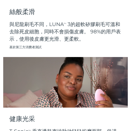
斯洛伐克
預計送達日期
8/10/26
絲般柔滑
斯洛維尼亞
預計送達日期
8/10/26
與尼龍刷毛不同，LUNA
3的超軟矽膠刷毛可溫和
TM
去除死皮細胞，同時不會損傷皮膚。 98%的用戶表
南非
預計送達日期
8/18/26
示，使用後皮膚更光滑、更柔軟。
南韓
預計送達日期
8/12/26
基於第三方消費者測試
西班牙
預計送達日期
8/10/26
瑞典
預計送達日期
8/10/26
瑞士
預計送達日期
8/10/26
台灣
預計送達日期
8/15/26
泰國
預計送達日期
8/14/26
健康光采
土耳其
預計送達日期
8/11/26
TM