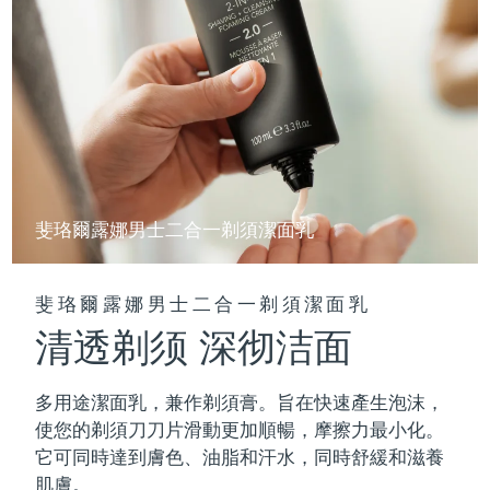
斐珞爾露娜男士二合一剃須潔面乳
斐珞爾露娜男士二合一剃須潔面乳
清透剃须 深彻洁面
多用途潔面乳，兼作剃須膏。旨在快速產生泡沫，
使您的剃須刀刀片滑動更加順暢，摩擦力最小化。
它可同時達到膚色、油脂和汗水，同時舒緩和滋養
肌膚。