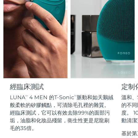
Professional IPL hair removal device
Microcurrent body toning
All hair treatments
All FAQ™ skincare
德國
預計送達日期
8/8/26
FAQ™產品
FAQ™產品
痘肌護理
眼部護理
直布羅陀
PEACH™ 2
LUNA™ 4 body
預計送達日期
8/12/26
FAQ™ products
All anti-aging treatments
All LED treatments
ESPADA™ 2 plus
BEAR™ 2 eyes & lips
IPL hair removal
Massaging body brush
All toning treatments
希臘
預計送達日期
8/8/26
Recurring acne LED therapy
Microcurrent line smoothing device
中國香港特別行政區
預計送達日期
8/9/26
PEACH™ 2 go
SUPERCHARGED™ serum
護發
毛孔護理
ESPADA™ 2
IRIS™ 2
Travel-friendly IPL hair removal
Firming body serum
匈牙利
LUNA™ 4 hair
預計送達日期
8/8/26
KIWI™ derma
Acne treatment device
Rejuvenating eye massager
NEW
2-in-1 LED scalp massager
Diamond microdermabrasion .
冰島
預計送達日期
8/9/26
PEACH™ Cooling Prep Gel
經臨床測試
定制
ESPADA™ Blemish Solution
眼部護膚
牙齒美白
Cooling IPL hair removal gel
印尼
預計送達日期
8/6/26
LUNA
4 MEN 的T-Sonic
脈動和如天鵝絨
溫和、
FLIP™ play advanced
TM
TM
KIWI™
Concentrated acne gel
Advanced eye care treatment
issa™ Teeth Whitening Set
般柔軟的矽膠觸點，可清除毛孔裡的雜質。
的不同區
LED light hairbrush
Blackhead remover
愛爾蘭
預計送達日期
8/8/26
更多的
經臨床測試，它可以有效去除99%的面部污
度。 1
Dual LED + sonic device & 18% PAP gel
垢，油脂和化妝品殘留，衛生性更是尼龍刷
動清潔
ESPADA™ 設備
眼部護理設備
曼島
預計送達日期
8/10/26
LUNA™ Dual-Peptide Scalp
毛的35倍。
KIWI™ 皮肤护理
All acne treatment devices
All revitalizing eye massagers
Serum
基於第
issa™ Teeth Whitening Gel