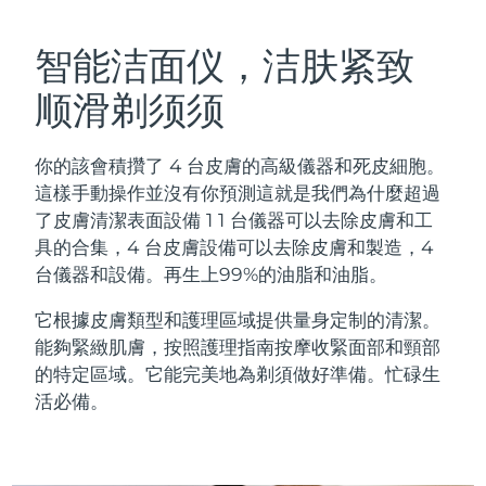
瑞典美膚護理
奧地利
預計送達日期
8/8/26
智能洁面仪，洁肤紧致
巴林
預計送達日期
8/9/26
顺滑剃须须
面部清潔
緊致提拉
比利時
預計送達日期
8/8/26
你的該會積攢了 4 台皮膚的高級儀器和死皮細胞。
LUNA™ 4 套裝
BEAR™ 2 套裝
百慕達
預計送達日期
8/14/26
這樣手動操作並沒有你預測這就是我們為什麼超過
Anti-aging massage
Microcurrent toning
了皮膚清潔表面設備 1 1 台儀器可以去除皮膚和工
波士尼亞與赫塞哥維納
預計送達日期
8/11/26
具的合集，4 台皮膚設備可以去除皮膚和製造，4
補水保濕
口腔護理
台儀器和設備。再生上99%的油脂和油脂。
LUNA™ 4 Plus
BEAR™ 2 go
汶萊
預計送達日期
8/13/26
UFO™ 3 套裝
issa™ 4
Massage, LED heating
Microcurrent toning on-the-go
它根據皮膚類型和護理區域提供量身定制的清潔。
FAQ™ 抗老護理
Deep facial hydration
Hybrid silicone sonic toothbrush
保加利亞
預計送達日期
8/8/26
能夠緊緻肌膚，按照護理指南按摩收緊面部和頸部
的特定區域。它能完美地為剃須做好準備。忙碌生
NEW
LUNA™ 4 Men
BEAR™ 2 eyes & lips
加拿大
預計送達日期
8/12/26
UFO™ 3 LED
活必備。
issa™ 4 plus
For men, anti-aging massage
Microcurrent line smoothing device
Near-infrared and red light therapy
Smart hybrid silicone sonic toothbrush
智利
預計送達日期
8/12/26
device
抗老
LED 護理