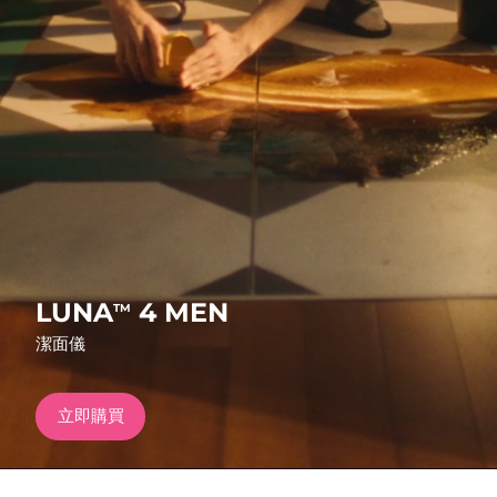
發貨國家
美國
預計送達日期
8/9/26
FAQ™ Dual LED Panel
英國
預計送達日期
8/8/26
熱門產品
西班牙
預計送達日期
8/8/26
澳洲
預計送達日期
8/11/26
法國
預計送達日期
8/8/26
特別優惠
暢銷產品
LUNA
4 MEN
TM
德國
預計送達日期
8/8/26
潔面儀
加拿大
預計送達日期
8/12/26
立即購買
紅光療法
澳洲
預計送達日期
8/11/26