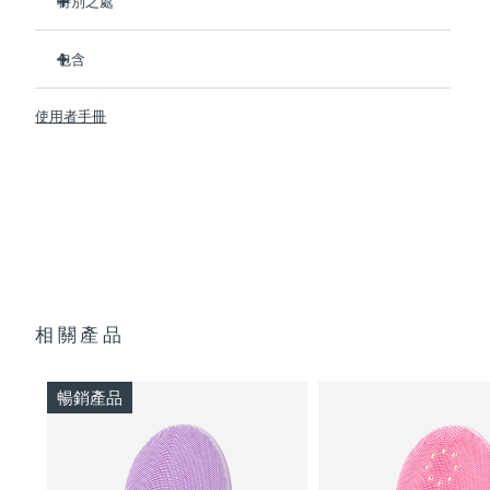
特別之處
衛生性是尼龍刷頭的35倍
阿拉伯聯合大公國
預計送達日期
8/9/26
包含
100% 的用戶反饋比手動清潔更高效。
94% 的用戶反饋皮膚更有活力，膚色更均勻
英國
LUNA
4 MEN
預計送達日期
8/8/26
™
使用者手冊
91% 的用戶表示皮膚更緊緻、更有彈性和更健康
USB 充電線
美國
預計送達日期
8/9/26
90% 的用戶表示剃須更服帖、剃須刀灼傷更少、剃須刀片更持
旅行袋
久
快速操作指南
16檔可調節強度，3重清潔模式，4種針對性塑顏操，和5大按
烏茲別克
預計送達日期
8/13/26
基本操作指南
摩手法
2年質保 (西班牙：3年質保)
越南
預計送達日期
8/14/26
相關產品
暢銷產品