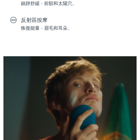
鎮靜舒緩 - 前額和太陽穴。
反射區按摩
恢復能量 - 眉毛和耳朵。