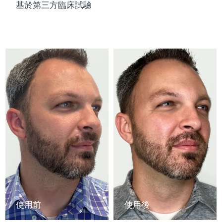
Advanced pore care essentials
以色列
預計送達日期
8/12/26
基於第三方臨床試驗
For healthy hair
18% PAP
護膚品
男士
義大利
預計送達日期
8/8/26
日本
預計送達日期
8/11/26
澤西島
預計送達日期
8/13/26
全部購買
哈薩克
預計送達日期
8/10/26
FOREO APP
科威特
預計送達日期
8/8/26
關於我們
拉脫維亞
預計送達日期
8/8/26
黎巴嫩
預計送達日期
8/9/26
立陶宛
預計送達日期
8/8/26
使用前
使用後
盧森堡
預計送達日期
8/8/26