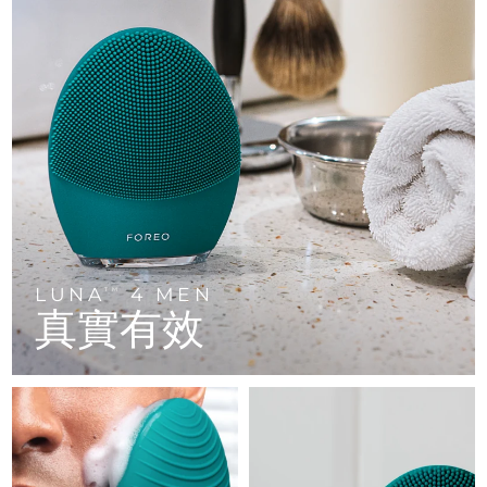
FAQ™ 101
FAQ™ 201
中國
LUNA™ 4 mini
面部提拉護理
預計送達日期
8/8/26
NEW
issa™ 4 smile
UFO™ 3 mini
Clinical anti-aging
LED mask
For young skin, T-zone
Premium anti-aging skincare
哥倫比亞
預計送達日期
8/12/26
Hybrid silicone sonic toothbrush
Red light therapy device for young skin
生髮
肌膚年輕化
克羅埃西亞
預計送達日期
8/8/26
FAQ™ 102
FAQ™ 202
LUNA™ 4 go
BEAR™ 設備
FAQ™ 301
FAQ™ 501
issa™ 4 baby
UFO™ 3 go
Advanced clinical anti-aging
LED mask
For travel or gym bag
All premium facelift devices
NEW
賽普勒斯
預計送達日期
8/9/26
LED hair strengthening scalp massager
Full-Spectrum Red Light Therapy
For ages 0-3
Portable red light therapy
捷克
預計送達日期
8/8/26
FAQ™ 103
FAQ™ 211
LUNA™護膚
保健品
FAQ™ Scalp Serum
FAQ™ 502
issa™ Teeth Whitening Set
面膜
Luxurious clinical anti-aging set
Anti-aging neck & décolleté LED mask
Premium cleansers & balm
丹麥
預計送達日期
8/8/26
Scalp recovery probiotic serum
Full-Spectrum Red Light Therapy
Dual LED + sonic device & 18% PAP gel
Rejuvenation & hydration
LUNA
4 MEN
專業治療
TM
真實有效
愛沙尼亞
預計送達日期
8/8/26
FAQ™ P1 Primer
FAQ™ 221
LUNA™ 設備
FAQ™護膚品
ISSA™ 設備
UFO™ 設備
Manuka honey primer
Anti-aging LED hand mask
芬蘭
FAQ™ Red Light Serum
預計送達日期
8/8/26
All facial cleansing devices
All FAQ™ skincare
All silicone sonic toothbrushes
All deep facial hydration devices
法國
預計送達日期
8/8/26
脫毛
身體護理
FAQ™護膚品
FAQ™護膚品
PEACH™ 2 Pro Max
BEAR™ 2 body
FAQ™產品
FAQ™ skincare
法屬玻里尼西亞
預計送達日期
8/12/26
All FAQ™ skincare
All FAQ™ skincare