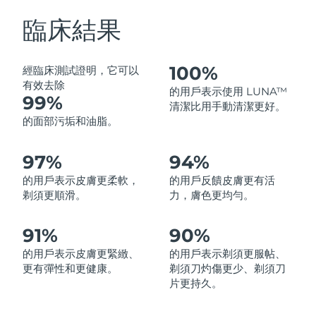
中國澳門特別行政區
預計送達日期
8/10/26
臨床結果
馬來西亞
預計送達日期
8/11/26
100%
經臨床測試證明，它可以
馬爾他
預計送達日期
8/8/26
有效去除
的用戶表示使用 LUNA™
99%
清潔比用手動清潔更好。
墨西哥
預計送達日期
8/12/26
的面部污垢和油脂。
摩納哥
預計送達日期
8/9/26
97%
94%
的用戶表示皮膚更柔軟，
的用戶反饋皮膚更有活
荷蘭
預計送達日期
8/8/26
剃須更順滑。
力，膚色更均勻。
紐西蘭
預計送達日期
8/8/26
91%
90%
挪威
預計送達日期
8/8/26
的用戶表示皮膚更緊緻、
的用戶表示剃須更服帖、
更有彈性和更健康。
剃須刀灼傷更少、剃須刀
阿曼
預計送達日期
8/11/26
片更持久。
菲律賓
預計送達日期
8/11/26