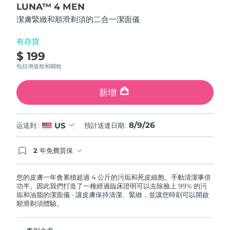
LUNA™ 4 MEN
of
斯洛伐克
預計送達日期
8/8/26
5
潔膚緊緻和順滑剃須的二合一潔面儀
stars,
average
斯洛維尼亞
預計送達日期
8/8/26
rating
有存貨
value.
$ 199
Read
南非
預計送達日期
8/16/26
12
包括增值稅和關稅
Reviews.
Same
南韓
預計送達日期
8/10/26
page
新增
link.
西班牙
預計送達日期
8/8/26
8/9/26
US
运送到 :
預計送達日期:
瑞典
預計送達日期
8/8/26
2 年免費質保
瑞士
預計送達日期
8/8/26
如果您在2年質保期內發現任何非人為品質問題，
FOREO將免費為您更換產品。
您的皮膚一年會累積超過 4 公斤的污垢和死皮細胞。手動清潔事倍
台灣
預計送達日期
8/13/26
功半。因此我們打造了一種經過臨床證明可以去除臉上 99% 的污
垢和油脂的潔面儀 - 讓皮膚保持清潔、緊緻，並讓您時刻可以開啟
泰國
順滑剃須體驗。
預計送達日期
8/12/26
土耳其
預計送達日期
8/9/26