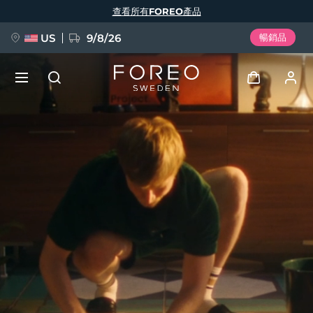
移
查看所有FOREO產品
至
主
內
容
US
9/8/26
暢銷品
新品
登入
語言
BREAKING NEWS
用戶信息
English
Deutsch
Español
我的設備
FAQ™ Pure Beauty-Tech Elixir
Français
Italiano
Português
我的訂單
Polski
Svenska
Русский
Türkçe
简体中文
繁體中文
我的地址
issa™ Teeth Whitening Set
我的訂閱