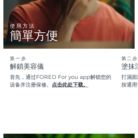
使用方法
簡單方便
第一步
第二步
解鎖美容儀
塗抹
首先，通过FOREO For you app解锁您的
打濕面
设备并注册保修。
点击此处下载。
按通用