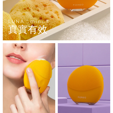
Advanced pore care essentials
以色列
預計送達日期
8/13/26
For healthy hair
18% PAP
護膚品
男士
義大利
預計送達日期
8/9/26
LUNA
mini 3
TM
日本
預計送達日期
8/12/26
真實有效
澤西島
預計送達日期
8/14/26
全部購買
哈薩克
預計送達日期
8/11/26
FOREO APP
科威特
預計送達日期
8/9/26
關於我們
拉脫維亞
預計送達日期
8/9/26
黎巴嫩
預計送達日期
8/10/26
立陶宛
預計送達日期
8/9/26
盧森堡
預計送達日期
8/9/26