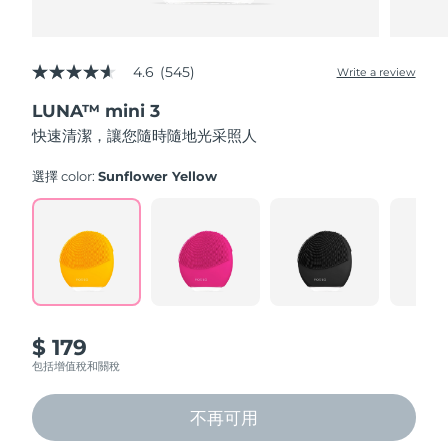
4.6
(545)
Write a review
4.6
out
LUNA™ mini 3
of
5
快速清潔，讓您隨時隨地光采照人
stars,
average
rating
選擇 color:
Sunflower Yellow
value.
Read
545
Reviews.
Same
page
link.
$ 179
包括增值稅和關稅
不再可用