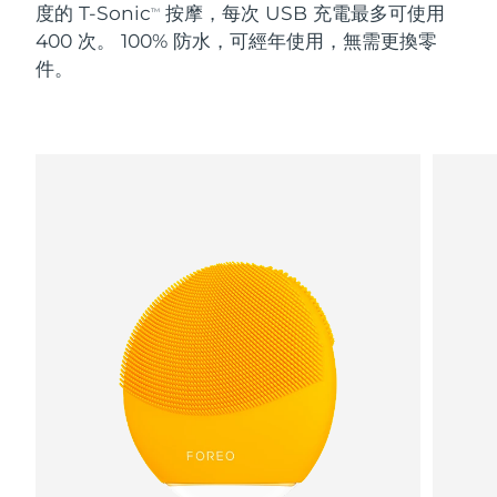
度的 T-Sonic
按摩，每次 USB 充電最多可使用
TM
400 次。 100% 防水，可經年使用，無需更換零
阿拉伯聯合大公國
預計送達日期
8/10/26
件。
英國
預計送達日期
8/9/26
美國
預計送達日期
8/10/26
烏茲別克
預計送達日期
8/14/26
越南
預計送達日期
8/15/26