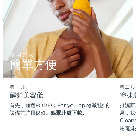
使用方法
簡單方便
第一步
第二步
解鎖美容儀
塗抹
首先，通過FOREO For you app解鎖您的
打濕面
設備並註冊保修。
點擊此處下載。
果，我
Cleans
用電源