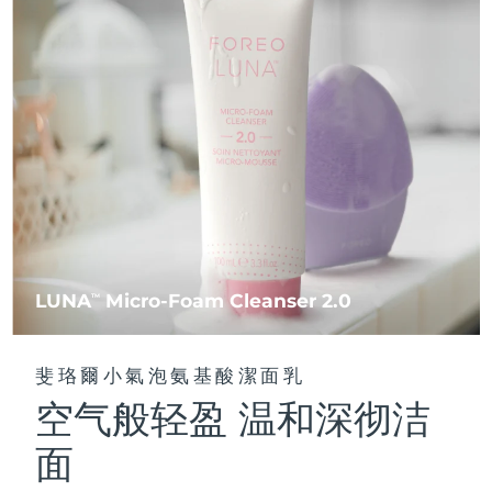
FAQ™ 101
FAQ™ 201
中國
LUNA™ 4 mini
面部提拉護理
預計送達日期
8/9/26
NEW
issa™ 4 smile
UFO™ 3 mini
Clinical anti-aging
LED mask
For young skin, T-zone
Premium anti-aging skincare
哥倫比亞
預計送達日期
8/13/26
Hybrid silicone sonic toothbrush
Red light therapy device for young skin
生髮
肌膚年輕化
克羅埃西亞
預計送達日期
8/9/26
FAQ™ 102
FAQ™ 202
LUNA™ 4 go
BEAR™ 設備
FAQ™ 301
FAQ™ 501
issa™ 4 baby
UFO™ 3 go
Advanced clinical anti-aging
LED mask
For travel or gym bag
All premium facelift devices
NEW
賽普勒斯
預計送達日期
8/10/26
LED hair strengthening scalp massager
Full-Spectrum Red Light Therapy
For ages 0-3
Portable red light therapy
捷克
預計送達日期
8/9/26
FAQ™ 103
FAQ™ 211
LUNA™護膚
保健品
FAQ™ Scalp Serum
FAQ™ 502
issa™ Teeth Whitening Set
面膜
Luxurious clinical anti-aging set
Anti-aging neck & décolleté LED mask
Premium cleansers & balm
丹麥
預計送達日期
8/9/26
Scalp recovery probiotic serum
Full-Spectrum Red Light Therapy
Dual LED + sonic device & 18% PAP gel
Rejuvenation & hydration
專業治療
LUNA
Micro-Foam Cleanser 2.0
TM
愛沙尼亞
預計送達日期
8/9/26
FAQ™ P1 Primer
FAQ™ 221
LUNA™ 設備
FAQ™護膚品
ISSA™ 設備
UFO™ 設備
Manuka honey primer
Anti-aging LED hand mask
芬蘭
FAQ™ Red Light Serum
預計送達日期
8/9/26
All facial cleansing devices
斐珞爾小氣泡氨基酸潔面乳
All FAQ™ skincare
All silicone sonic toothbrushes
All deep facial hydration devices
空气般轻盈 温和深彻洁
法國
預計送達日期
8/9/26
脫毛
身體護理
FAQ™護膚品
FAQ™護膚品
面
PEACH™ 2 Pro Max
BEAR™ 2 body
FAQ™產品
FAQ™ skincare
法屬玻里尼西亞
預計送達日期
8/13/26
All FAQ™ skincare
All FAQ™ skincare