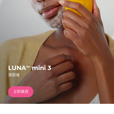
發貨國家
美國
預計送達日期
8/10/26
FAQ™ Dual LED Panel
英國
預計送達日期
8/9/26
熱門產品
西班牙
預計送達日期
8/9/26
澳洲
預計送達日期
8/12/26
法國
預計送達日期
8/9/26
LUNA
mini 3
TM
特別優惠
暢銷產品
潔面儀
德國
預計送達日期
8/9/26
加拿大
預計送達日期
8/13/26
立即購買
紅光療法
澳洲
預計送達日期
8/12/26