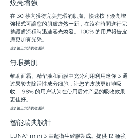
煥亮增強
斯洛伐克
預計送達日期
8/9/26
在 30 秒內獲得完美無瑕的肌膚。快速按下煥亮增
斯洛維尼亞
預計送達日期
8/9/26
強模式可讓您的肌膚煥然一新，在沒有時間進行完
整護膚流程時迅速容光煥發。 100% 的用戶報告皮
南非
預計送達日期
8/17/26
膚更加有光采。
基於第三方消費者測試
南韓
預計送達日期
8/11/26
無瑕美肌
西班牙
預計送達日期
8/9/26
帮助面霜、精华液和面膜中充分利用利用迷你 3 通
瑞典
預計送達日期
8/9/26
过果酸去除活性成分细胞，让您的皮肤更好地吸
收。 98% 的用户认为在使用后对产品的吸收效果
瑞士
預計送達日期
8/9/26
更佳好。
台灣
基於第三方消費者測試
預計送達日期
8/14/26
智能瑞典設計
泰國
預計送達日期
8/13/26
LUNA
mini 3 由超衛生矽膠製成。提供 12 種強
TM
土耳其
預計送達日期
8/10/26