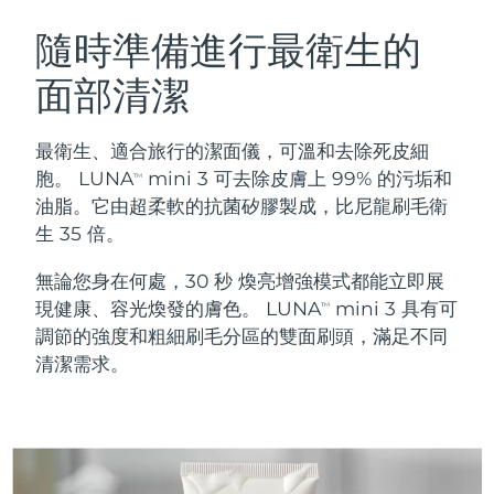
瑞典美膚護理
奧地利
預計送達日期
8/9/26
隨時準備進行最衛生的
面部清潔
巴林
預計送達日期
8/10/26
面部清潔
緊致提拉
比利時
預計送達日期
8/9/26
最衛生、適合旅行的潔面儀，可溫和去除死皮細
LUNA™ 4 套裝
BEAR™ 2 套裝
胞。 LUNA
mini 3 可去除皮膚上 99% 的污垢和
TM
百慕達
預計送達日期
8/15/26
Anti-aging massage
Microcurrent toning
油脂。它由超柔軟的抗菌矽膠製成，比尼龍刷毛衛
生 35 倍。
波士尼亞與赫塞哥維納
預計送達日期
8/12/26
補水保濕
口腔護理
無論您身在何處，30 秒 煥亮增強模式都能立即展
LUNA™ 4 Plus
BEAR™ 2 go
汶萊
預計送達日期
8/14/26
UFO™ 3 套裝
issa™ 4
現健康、容光煥發的膚色。 LUNA
mini 3 具有可
Massage, LED heating
Microcurrent toning on-the-go
TM
FAQ™ 抗老護理
Deep facial hydration
Hybrid silicone sonic toothbrush
調節的強度和粗細刷毛分區的雙面刷頭，滿足不同
保加利亞
預計送達日期
8/9/26
清潔需求。
NEW
LUNA™ 4 Men
BEAR™ 2 eyes & lips
加拿大
預計送達日期
8/13/26
UFO™ 3 LED
issa™ 4 plus
For men, anti-aging massage
Microcurrent line smoothing device
Near-infrared and red light therapy
Smart hybrid silicone sonic toothbrush
智利
預計送達日期
8/13/26
device
抗老
LED 護理