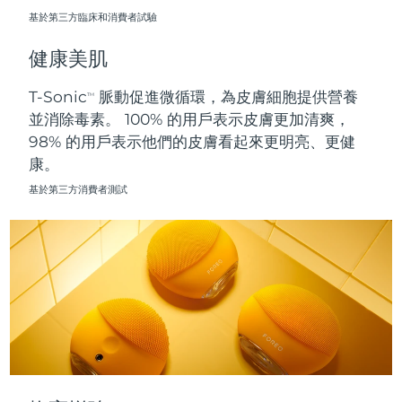
基於第三方臨床和消費者試驗
波蘭
預計送達日期
8/10/26
健康美肌
葡萄牙
預計送達日期
8/9/26
T-Sonic
脈動促進微循環，為皮膚細胞提供營養
TM
並消除毒素。 100% 的用戶表示皮膚更加清爽，
波多黎各
預計送達日期
8/11/26
98% 的用戶表示他們的皮膚看起來更明亮、更健
康。
卡達
預計送達日期
8/10/26
基於第三方消費者測試
留尼旺
預計送達日期
8/14/26
羅馬尼亞
預計送達日期
8/9/26
俄羅斯
預計送達日期
8/17/26
沙烏地阿拉伯
預計送達日期
8/10/26
新加坡
預計送達日期
8/11/26