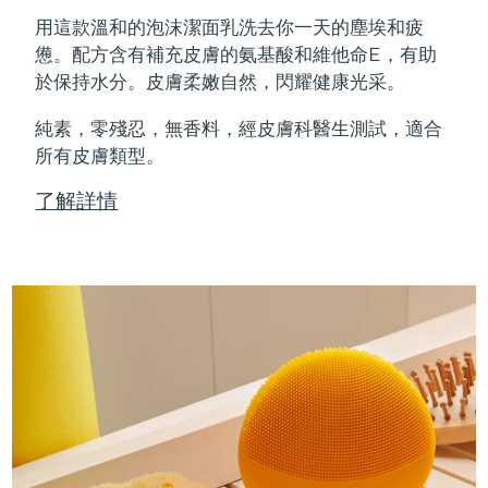
Professional IPL hair removal device
Microcurrent body toning
All hair treatments
All FAQ™ skincare
用這款溫和的泡沫潔面乳洗去你一天的塵埃和疲
德國
預計送達日期
8/9/26
憊。配方含有補充皮膚的氨基酸和維他命E，有助
FAQ™產品
FAQ™產品
痘肌護理
眼部護理
於保持水分。皮膚柔嫩自然，閃耀健康光采。
直布羅陀
PEACH™ 2
LUNA™ 4 body
預計送達日期
8/13/26
FAQ™ products
All anti-aging treatments
All LED treatments
ESPADA™ 2 plus
BEAR™ 2 eyes & lips
IPL hair removal
Massaging body brush
All toning treatments
純素，零殘忍，無香料，經皮膚科醫生測試，適合
希臘
預計送達日期
8/9/26
Recurring acne LED therapy
Microcurrent line smoothing device
所有皮膚類型。
中國香港特別行政區
預計送達日期
8/10/26
PEACH™ 2 go
SUPERCHARGED™ serum
護發
了解詳情
毛孔護理
ESPADA™ 2
IRIS™ 2
Travel-friendly IPL hair removal
Firming body serum
匈牙利
LUNA™ 4 hair
預計送達日期
8/9/26
KIWI™ derma
Acne treatment device
Rejuvenating eye massager
NEW
2-in-1 LED scalp massager
Diamond microdermabrasion .
冰島
預計送達日期
8/10/26
PEACH™ Cooling Prep Gel
ESPADA™ Blemish Solution
眼部護膚
牙齒美白
Cooling IPL hair removal gel
印尼
預計送達日期
8/7/26
FLIP™ play advanced
KIWI™
Concentrated acne gel
Advanced eye care treatment
issa™ Teeth Whitening Set
LED light hairbrush
Blackhead remover
愛爾蘭
預計送達日期
8/9/26
更多的
Dual LED + sonic device & 18% PAP gel
ESPADA™ 設備
眼部護理設備
曼島
預計送達日期
8/11/26
LUNA™ Dual-Peptide Scalp
KIWI™ 皮肤护理
All acne treatment devices
All revitalizing eye massagers
Serum
issa™ Teeth Whitening Gel