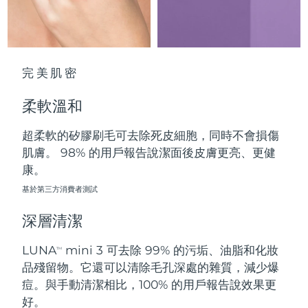
中國澳門特別行政區
預計送達日期
8/11/26
馬來西亞
預計送達日期
8/12/26
完美肌密
馬爾他
預計送達日期
8/9/26
柔軟溫和
墨西哥
預計送達日期
8/13/26
超柔軟的矽膠刷毛可去除死皮細胞，同時不會損傷
摩納哥
預計送達日期
8/10/26
肌膚。 98% 的用戶報告說潔面後皮膚更亮、更健
康。
荷蘭
預計送達日期
8/9/26
基於第三方消費者測試
紐西蘭
預計送達日期
8/9/26
深層清潔
挪威
預計送達日期
8/9/26
LUNA
mini 3 可去除 99% 的污垢、油脂和化妝
TM
品殘留物。它還可以清除毛孔深處的雜質，減少爆
阿曼
預計送達日期
8/12/26
痘。與手動清潔相比，100% 的用戶報告說效果更
好。
菲律賓
預計送達日期
8/12/26