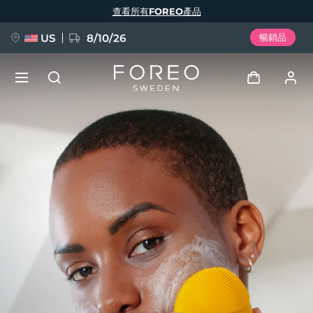
移
查看所有FOREO產品
至
主
內
容
US
8/10/26
暢銷品
新品
登入
語言
BREAKING NEWS
用戶信息
English
Deutsch
Español
我的設備
FAQ™ Pure Beauty-Tech Elixir
Français
Italiano
Português
我的訂單
Polski
Svenska
Русский
Türkçe
简体中文
繁體中文
我的地址
issa™ Teeth Whitening Set
我的訂閱