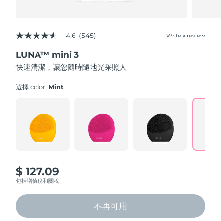
4.6
(545)
Write a review
4.6
out
LUNA™ mini 3
of
5
快速清潔，讓您隨時隨地光采照人
stars,
average
rating
選擇 color:
Mint
value.
Read
545
Reviews.
Same
page
link.
$ 127.09
包括增值稅和關稅
不再可用