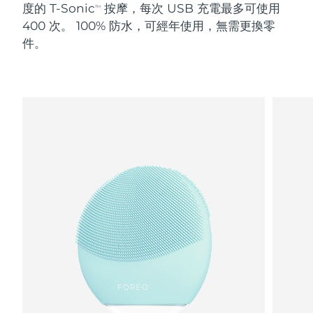
度的 T-Sonic
按摩，每次 USB 充電最多可使用
TM
400 次。 100% 防水，可經年使用，無需更換零
阿拉伯聯合大公國
預計送達日期
8/9/26
件。
英國
預計送達日期
8/8/26
美國
預計送達日期
8/9/26
烏茲別克
預計送達日期
8/13/26
越南
預計送達日期
8/14/26