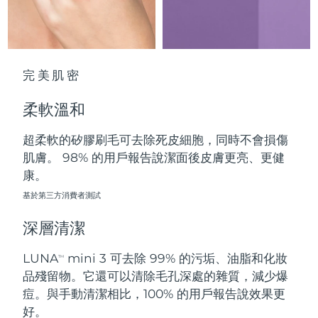
中國澳門特別行政區
預計送達日期
8/10/26
馬來西亞
預計送達日期
8/11/26
完美肌密
馬爾他
預計送達日期
8/8/26
柔軟溫和
墨西哥
預計送達日期
8/12/26
超柔軟的矽膠刷毛可去除死皮細胞，同時不會損傷
摩納哥
預計送達日期
8/9/26
肌膚。 98% 的用戶報告說潔面後皮膚更亮、更健
康。
荷蘭
預計送達日期
8/8/26
基於第三方消費者測試
紐西蘭
預計送達日期
8/8/26
深層清潔
挪威
預計送達日期
8/8/26
LUNA
mini 3 可去除 99% 的污垢、油脂和化妝
TM
品殘留物。它還可以清除毛孔深處的雜質，減少爆
阿曼
預計送達日期
8/11/26
痘。與手動清潔相比，100% 的用戶報告說效果更
好。
菲律賓
預計送達日期
8/11/26