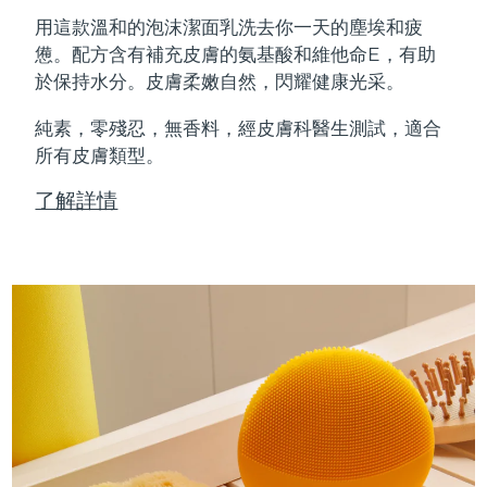
Professional IPL hair removal device
Microcurrent body toning
All hair treatments
All FAQ™ skincare
用這款溫和的泡沫潔面乳洗去你一天的塵埃和疲
德國
預計送達日期
8/8/26
憊。配方含有補充皮膚的氨基酸和維他命E，有助
FAQ™產品
FAQ™產品
痘肌護理
眼部護理
於保持水分。皮膚柔嫩自然，閃耀健康光采。
直布羅陀
PEACH™ 2
LUNA™ 4 body
預計送達日期
8/12/26
FAQ™ products
All anti-aging treatments
All LED treatments
ESPADA™ 2 plus
BEAR™ 2 eyes & lips
IPL hair removal
Massaging body brush
All toning treatments
純素，零殘忍，無香料，經皮膚科醫生測試，適合
希臘
預計送達日期
8/8/26
Recurring acne LED therapy
Microcurrent line smoothing device
所有皮膚類型。
中國香港特別行政區
預計送達日期
8/9/26
PEACH™ 2 go
SUPERCHARGED™ serum
護發
了解詳情
毛孔護理
ESPADA™ 2
IRIS™ 2
Travel-friendly IPL hair removal
Firming body serum
匈牙利
LUNA™ 4 hair
預計送達日期
8/8/26
KIWI™ derma
Acne treatment device
Rejuvenating eye massager
NEW
2-in-1 LED scalp massager
Diamond microdermabrasion .
冰島
預計送達日期
8/9/26
PEACH™ Cooling Prep Gel
ESPADA™ Blemish Solution
眼部護膚
牙齒美白
Cooling IPL hair removal gel
印尼
預計送達日期
8/6/26
FLIP™ play advanced
KIWI™
Concentrated acne gel
Advanced eye care treatment
issa™ Teeth Whitening Set
LED light hairbrush
Blackhead remover
愛爾蘭
預計送達日期
8/8/26
更多的
Dual LED + sonic device & 18% PAP gel
ESPADA™ 設備
眼部護理設備
曼島
預計送達日期
8/10/26
LUNA™ Dual-Peptide Scalp
KIWI™ 皮肤护理
All acne treatment devices
All revitalizing eye massagers
Serum
issa™ Teeth Whitening Gel