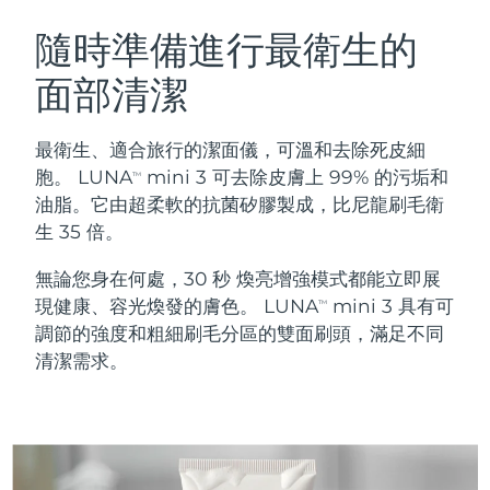
瑞典美膚護理
奧地利
預計送達日期
8/8/26
隨時準備進行最衛生的
面部清潔
巴林
預計送達日期
8/9/26
面部清潔
緊致提拉
比利時
預計送達日期
8/8/26
最衛生、適合旅行的潔面儀，可溫和去除死皮細
LUNA™ 4 套裝
BEAR™ 2 套裝
胞。 LUNA
mini 3 可去除皮膚上 99% 的污垢和
TM
百慕達
預計送達日期
8/14/26
Anti-aging massage
Microcurrent toning
油脂。它由超柔軟的抗菌矽膠製成，比尼龍刷毛衛
生 35 倍。
波士尼亞與赫塞哥維納
預計送達日期
8/11/26
補水保濕
口腔護理
無論您身在何處，30 秒 煥亮增強模式都能立即展
LUNA™ 4 Plus
BEAR™ 2 go
汶萊
預計送達日期
8/13/26
UFO™ 3 套裝
issa™ 4
現健康、容光煥發的膚色。 LUNA
mini 3 具有可
Massage, LED heating
Microcurrent toning on-the-go
TM
FAQ™ 抗老護理
Deep facial hydration
Hybrid silicone sonic toothbrush
調節的強度和粗細刷毛分區的雙面刷頭，滿足不同
保加利亞
預計送達日期
8/8/26
清潔需求。
NEW
LUNA™ 4 Men
BEAR™ 2 eyes & lips
加拿大
預計送達日期
8/12/26
UFO™ 3 LED
issa™ 4 plus
For men, anti-aging massage
Microcurrent line smoothing device
Near-infrared and red light therapy
Smart hybrid silicone sonic toothbrush
智利
預計送達日期
8/12/26
device
抗老
LED 護理