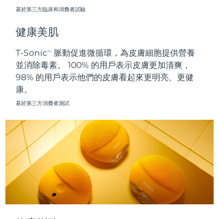
基於第三方臨床和消費者試驗
波蘭
預計送達日期
8/9/26
健康美肌
葡萄牙
預計送達日期
8/8/26
T-Sonic
脈動促進微循環，為皮膚細胞提供營養
TM
並消除毒素。 100% 的用戶表示皮膚更加清爽，
波多黎各
預計送達日期
8/10/26
98% 的用戶表示他們的皮膚看起來更明亮、更健
康。
卡達
預計送達日期
8/9/26
基於第三方消費者測試
留尼旺
預計送達日期
8/13/26
羅馬尼亞
預計送達日期
8/8/26
俄羅斯
預計送達日期
8/16/26
沙烏地阿拉伯
預計送達日期
8/9/26
新加坡
預計送達日期
8/10/26