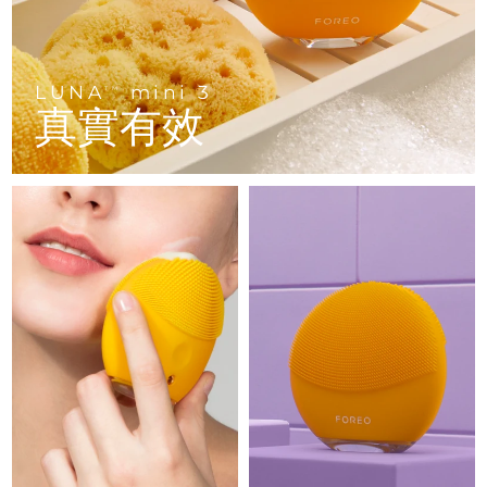
Advanced pore care essentials
以色列
預計送達日期
8/12/26
For healthy hair
18% PAP
護膚品
男士
義大利
預計送達日期
8/8/26
LUNA
mini 3
TM
日本
預計送達日期
8/11/26
真實有效
澤西島
預計送達日期
8/13/26
全部購買
哈薩克
預計送達日期
8/10/26
FOREO APP
科威特
預計送達日期
8/8/26
關於我們
拉脫維亞
預計送達日期
8/8/26
黎巴嫩
預計送達日期
8/9/26
立陶宛
預計送達日期
8/8/26
盧森堡
預計送達日期
8/8/26