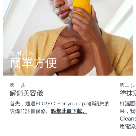
使用方法
簡單方便
第一步
第二步
解鎖美容儀
塗抹
首先，通過FOREO For you app解鎖您的
打濕面
設備並註冊保修。
點擊此處下載。
果，我
Cleans
用電源