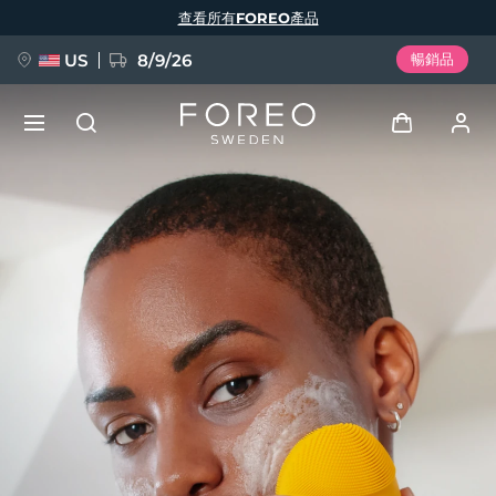
移
查看所有FOREO產品
至
主
內
容
US
8/9/26
暢銷品
新品
登入
語言
BREAKING NEWS
用戶信息
English
Deutsch
Español
我的設備
FAQ™ Pure Beauty-Tech Elixir
Français
Italiano
Português
我的訂單
Polski
Svenska
Русский
Türkçe
简体中文
繁體中文
我的地址
issa™ Teeth Whitening Set
我的訂閱