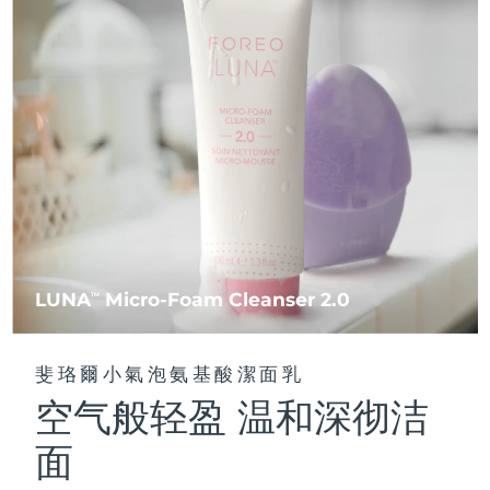
FAQ™ 101
FAQ™ 201
中國
LUNA™ 4 mini
面部提拉護理
預計送達日期
8/8/26
NEW
issa™ 4 smile
UFO™ 3 mini
Clinical anti-aging
LED mask
For young skin, T-zone
Premium anti-aging skincare
哥倫比亞
預計送達日期
8/12/26
Hybrid silicone sonic toothbrush
Red light therapy device for young skin
生髮
肌膚年輕化
克羅埃西亞
預計送達日期
8/8/26
FAQ™ 102
FAQ™ 202
LUNA™ 4 go
BEAR™ 設備
FAQ™ 301
FAQ™ 501
issa™ 4 baby
UFO™ 3 go
Advanced clinical anti-aging
LED mask
For travel or gym bag
All premium facelift devices
NEW
賽普勒斯
預計送達日期
8/9/26
LED hair strengthening scalp massager
Full-Spectrum Red Light Therapy
For ages 0-3
Portable red light therapy
捷克
預計送達日期
8/8/26
FAQ™ 103
FAQ™ 211
LUNA™護膚
保健品
FAQ™ Scalp Serum
FAQ™ 502
issa™ Teeth Whitening Set
面膜
Luxurious clinical anti-aging set
Anti-aging neck & décolleté LED mask
Premium cleansers & balm
丹麥
預計送達日期
8/8/26
Scalp recovery probiotic serum
Full-Spectrum Red Light Therapy
Dual LED + sonic device & 18% PAP gel
Rejuvenation & hydration
專業治療
LUNA
Micro-Foam Cleanser 2.0
TM
愛沙尼亞
預計送達日期
8/8/26
FAQ™ P1 Primer
FAQ™ 221
LUNA™ 設備
FAQ™護膚品
ISSA™ 設備
UFO™ 設備
Manuka honey primer
Anti-aging LED hand mask
芬蘭
FAQ™ Red Light Serum
預計送達日期
8/8/26
All facial cleansing devices
斐珞爾小氣泡氨基酸潔面乳
All FAQ™ skincare
All silicone sonic toothbrushes
All deep facial hydration devices
空气般轻盈 温和深彻洁
法國
預計送達日期
8/8/26
脫毛
身體護理
FAQ™護膚品
FAQ™護膚品
面
PEACH™ 2 Pro Max
BEAR™ 2 body
FAQ™產品
FAQ™ skincare
法屬玻里尼西亞
預計送達日期
8/12/26
All FAQ™ skincare
All FAQ™ skincare