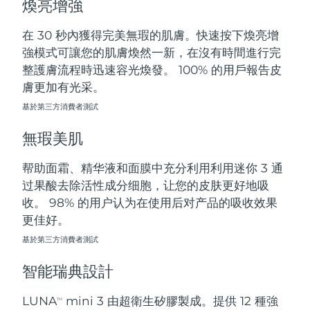
煥亮增強
斯洛伐克
預計送達日期
8/8/26
在 30 秒內獲得完美無瑕的肌膚。快速按下煥亮增
斯洛維尼亞
預計送達日期
8/8/26
強模式可讓您的肌膚煥然一新，在沒有時間進行完
整護膚流程時迅速容光煥發。 100% 的用戶報告皮
南非
預計送達日期
8/16/26
膚更加有光采。
基於第三方消費者測試
南韓
預計送達日期
8/10/26
無瑕美肌
西班牙
預計送達日期
8/8/26
帮助面霜、精华液和面膜中充分利用利用迷你 3 通
瑞典
預計送達日期
8/8/26
过果酸去除活性成分细胞，让您的皮肤更好地吸
收。 98% 的用户认为在使用后对产品的吸收效果
瑞士
預計送達日期
8/8/26
更佳好。
台灣
基於第三方消費者測試
預計送達日期
8/13/26
智能瑞典設計
泰國
預計送達日期
8/12/26
LUNA
mini 3 由超衛生矽膠製成。提供 12 種強
TM
土耳其
預計送達日期
8/9/26