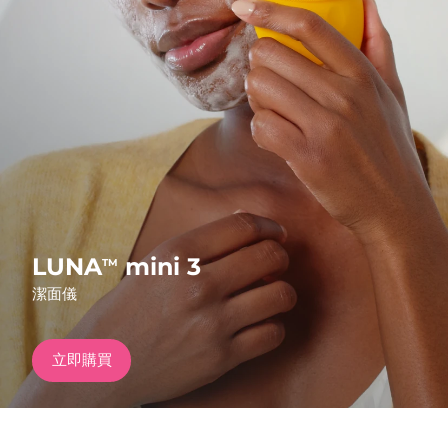
發貨國家
美國
預計送達日期
8/9/26
FAQ™ Dual LED Panel
英國
預計送達日期
8/8/26
熱門產品
西班牙
預計送達日期
8/8/26
澳洲
預計送達日期
8/11/26
法國
預計送達日期
8/8/26
LUNA
mini 3
TM
特別優惠
暢銷產品
潔面儀
德國
預計送達日期
8/8/26
加拿大
預計送達日期
8/12/26
立即購買
紅光療法
澳洲
預計送達日期
8/11/26