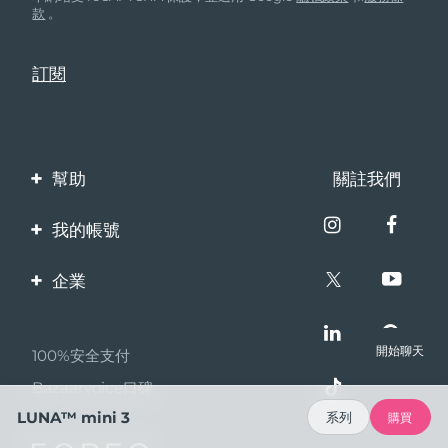
款
。
幫助
關註我們
聯繫我們
我的帳號
訂單與運輸
產品註冊
企業
保修與退換貨
客服支持
關於FOREO
常見問題
開始聊天
100%安全支付
夥伴計畫
電池資訊
Bazaarvoice口碑
聯盟新聞
LUNA™ mini 3
系列
購買
MYSA