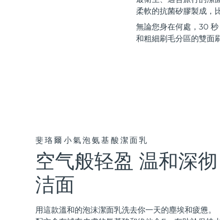
紅光療法
柔軟的抗菌矽膠製成，比
無論您身在何處，30 
和粗細刷毛分區的雙面
瑞典美膚護理
面部清潔
緊致提拉
LUNA™ 4 套裝
BEAR™ 2 套裝
Anti-aging massage
Microcurrent toning
斐珞爾小氣泡氨基酸潔面乳
空气般轻盈 温和深彻
補水保濕
口腔護理
LUNA™ 4 Plus
BEAR™ 2 go
UFO™ 3 套裝
issa™ 4
Massage, LED heating
Microcurrent toning on-the-go
洁面
Deep facial hydration
Hybrid silicone sonic toothbrush
FAQ™ 抗老護理
LUNA™ 4 Men
BEAR™ 2 eyes & lips
用這款溫和的泡沫潔面乳洗去你一天的塵埃和疲憊。
NEW
UFO™ 3 LED
issa™ 4 plus
For men, anti-aging massage
Microcurrent line smoothing device