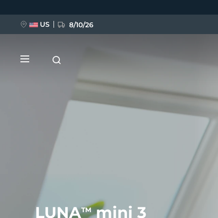
移
至
主
內
US
8/10/26
容
新品
BREAKING NEWS
FAQ™ Pure Beauty-Tech Elixir
LUNA
mini 3
TM