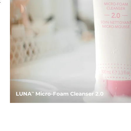
水
LUNA
Micro-Foam Cleanser 2.0
TM