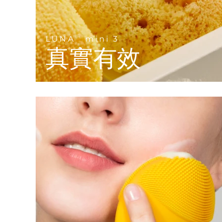
KIWI™ 皮肤护理
All acne treatment devices
All revitalizing eye massagers
Serum
issa™ Teeth Whitening Gel
Advanced pore care essentials
For healthy hair
18% PAP
護膚品
男士
LUNA
mini 3
TM
真實有效
全部購買
FOREO APP
關於我們