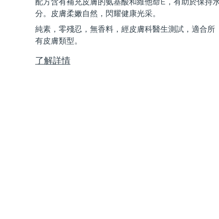
配方含有補充皮膚的氨基酸和維他命E，有助於保持
Near-infrared and red light therapy device
Smart hybrid silicone sonic toothbrush
分。皮膚柔嫩自然，閃耀健康光采。
抗老
LED 護理
純素，零殘忍，無香料，經皮膚科醫生測試，適合所
LUNA™ 4 mini
面部提拉護理
FAQ™ 101
FAQ™ 201
有皮膚類型。
UFO™ 3 mini
issa™ 4 smile
For young skin, T-zone
Premium anti-aging skincare
NEW
Clinical anti-aging
LED mask
Red light therapy device for young skin
Hybrid silicone sonic toothbrush
了解詳情
生髮
LUNA™ 4 go
BEAR™ 設備
肌膚年輕化
FAQ™ 102
FAQ™ 202
UFO™ 3 go
issa™ 4 baby
For travel or gym bag
All premium facelift devices
FAQ™ 301
FAQ™ 501
Advanced clinical anti-aging
LED mask
Portable red light therapy
For ages 0-3
NEW
LED hair strengthening scalp massager
Full-Spectrum Red Light Therapy
LUNA™護膚
FAQ™ 103
FAQ™ 211
保健品
面膜
issa™ Teeth Whitening Set
Premium cleansers & balm
FAQ™ Scalp Serum
FAQ™ 502
Luxurious clinical anti-aging set
Anti-aging neck & décolleté LED mask
Rejuvenation & hydration
Dual LED + sonic device & 18% PAP gel
Scalp recovery probiotic serum
Full-Spectrum Red Light Therapy
LUNA™ 設備
專業治療
FAQ™ P1 Primer
FAQ™ 221
UFO™ 設備
ISSA™ 設備
All facial cleansing devices
FAQ™護膚品
Manuka honey primer
Anti-aging LED hand mask
FAQ™ Red Light Serum
All deep facial hydration devices
All silicone sonic toothbrushes
All FAQ™ skincare