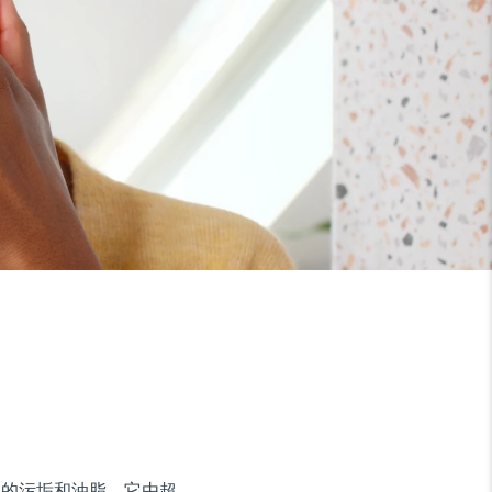
9% 的污垢和油脂。它由超