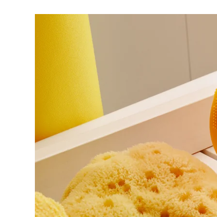
脫毛
FAQ™護膚品
身體護理
FAQ™護膚品
FAQ™產品
FAQ™ skincare
All FAQ™ skincare
All FAQ™ skincare
PEACH™ 2 Pro Max
BEAR™ 2 body
All hair treatments
All FAQ™ skincare
Professional IPL hair removal device
Microcurrent body toning
FAQ™產品
FAQ™產品
痘肌護理
FAQ™ products
眼部護理
All anti-aging treatments
All LED treatments
PEACH™ 2
LUNA™ 4 body
All toning treatments
ESPADA™ 2 plus
BEAR™ 2 eyes & lips
IPL hair removal
Massaging body brush
Recurring acne LED therapy
Microcurrent line smoothing device
PEACH™ 2 go
SUPERCHARGED™ serum
護發
毛孔護理
ESPADA™ 2
IRIS™ 2
Travel-friendly IPL hair removal
Firming body serum
LUNA™ 4 hair
KIWI™ derma
Acne treatment device
Rejuvenating eye massager
NEW
2-in-1 LED scalp massager
Diamond microdermabrasion .
PEACH™ Cooling Prep Gel
ESPADA™ Blemish Solution
眼部護膚
牙齒美白
Cooling IPL hair removal gel
FLIP™ play advanced
KIWI™
Concentrated acne gel
Advanced eye care treatment
issa™ Teeth Whitening Set
LED light hairbrush
Blackhead remover
Dual LED + sonic device & 18% PAP gel
更多的
ESPADA™ 設備
眼部護理設備
LUNA™ Dual-Peptide Scalp