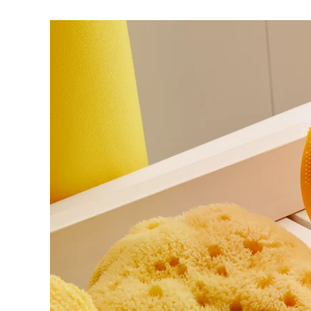
脫毛
FAQ™護膚品
身體護理
FAQ™護膚品
FAQ™產品
FAQ™ skincare
All FAQ™ skincare
All FAQ™ skincare
PEACH™ 2 Pro Max
BEAR™ 2 body
All hair treatments
All FAQ™ skincare
Professional IPL hair removal device
Microcurrent body toning
FAQ™產品
FAQ™產品
痘肌護理
FAQ™ products
眼部護理
All anti-aging treatments
All LED treatments
PEACH™ 2
LUNA™ 4 body
All toning treatments
ESPADA™ 2 plus
BEAR™ 2 eyes & lips
IPL hair removal
Massaging body brush
Recurring acne LED therapy
Microcurrent line smoothing device
PEACH™ 2 go
SUPERCHARGED™ serum
護發
毛孔護理
ESPADA™ 2
IRIS™ 2
Travel-friendly IPL hair removal
Firming body serum
LUNA™ 4 hair
KIWI™ derma
Acne treatment device
Rejuvenating eye massager
NEW
2-in-1 LED scalp massager
Diamond microdermabrasion .
PEACH™ Cooling Prep Gel
ESPADA™ Blemish Solution
眼部護膚
牙齒美白
Cooling IPL hair removal gel
FLIP™ play advanced
KIWI™
Concentrated acne gel
Advanced eye care treatment
issa™ Teeth Whitening Set
LED light hairbrush
Blackhead remover
Dual LED + sonic device & 18% PAP gel
更多的
ESPADA™ 設備
眼部護理設備
LUNA™ Dual-Peptide Scalp