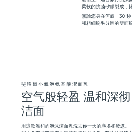
紅光療法
柔軟的抗菌矽膠製成，比
無論您身在何處，30 
和粗細刷毛分區的雙面
瑞典美膚護理
面部清潔
緊致提拉
LUNA™ 4 套裝
BEAR™ 2 套裝
Anti-aging massage
Microcurrent toning
斐珞爾小氣泡氨基酸潔面乳
空气般轻盈 温和深彻
補水保濕
口腔護理
LUNA™ 4 Plus
BEAR™ 2 go
UFO™ 3 套裝
issa™ 4
Massage, LED heating
Microcurrent toning on-the-go
洁面
Deep facial hydration
Hybrid silicone sonic toothbrush
FAQ™ 抗老護理
LUNA™ 4 Men
BEAR™ 2 eyes & lips
用這款溫和的泡沫潔面乳洗去你一天的塵埃和疲憊。
NEW
UFO™ 3 LED
issa™ 4 plus
For men, anti-aging massage
Microcurrent line smoothing device