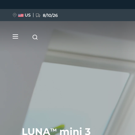
移
至
主
內
US
8/10/26
容
新品
BREAKING NEWS
FAQ™ Pure Beauty-Tech Elixir
LUNA
mini 3
TM