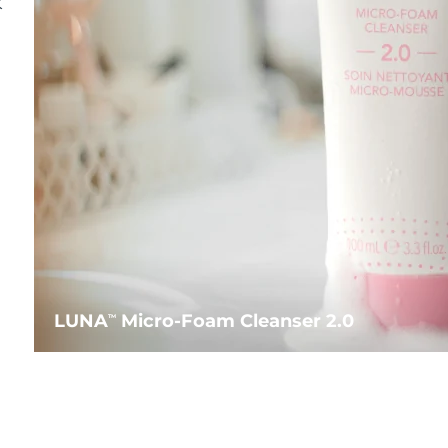
水
LUNA
Micro-Foam Cleanser 2.0
TM