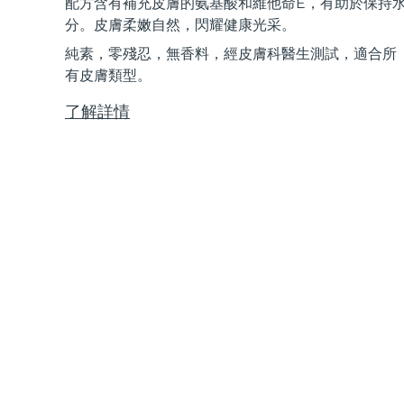
配方含有補充皮膚的氨基酸和維他命E，有助於保持
Near-infrared and red light therapy device
Smart hybrid silicone sonic toothbrush
分。皮膚柔嫩自然，閃耀健康光采。
抗老
LED 護理
純素，零殘忍，無香料，經皮膚科醫生測試，適合所
LUNA™ 4 mini
面部提拉護理
FAQ™ 101
FAQ™ 201
有皮膚類型。
UFO™ 3 mini
issa™ 4 smile
For young skin, T-zone
Premium anti-aging skincare
NEW
Clinical anti-aging
LED mask
Red light therapy device for young skin
Hybrid silicone sonic toothbrush
了解詳情
生髮
LUNA™ 4 go
BEAR™ 設備
肌膚年輕化
FAQ™ 102
FAQ™ 202
UFO™ 3 go
issa™ 4 baby
For travel or gym bag
All premium facelift devices
FAQ™ 301
FAQ™ 501
Advanced clinical anti-aging
LED mask
Portable red light therapy
For ages 0-3
NEW
LED hair strengthening scalp massager
Full-Spectrum Red Light Therapy
LUNA™護膚
FAQ™ 103
FAQ™ 211
保健品
面膜
issa™ Teeth Whitening Set
Premium cleansers & balm
FAQ™ Scalp Serum
FAQ™ 502
Luxurious clinical anti-aging set
Anti-aging neck & décolleté LED mask
Rejuvenation & hydration
Dual LED + sonic device & 18% PAP gel
Scalp recovery probiotic serum
Full-Spectrum Red Light Therapy
LUNA™ 設備
專業治療
FAQ™ P1 Primer
FAQ™ 221
UFO™ 設備
ISSA™ 設備
All facial cleansing devices
FAQ™護膚品
Manuka honey primer
Anti-aging LED hand mask
FAQ™ Red Light Serum
All deep facial hydration devices
All silicone sonic toothbrushes
All FAQ™ skincare