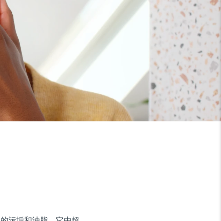
9% 的污垢和油脂。它由超