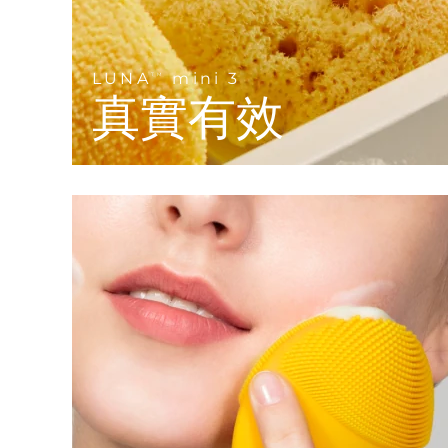
KIWI™ 皮肤护理
All acne treatment devices
All revitalizing eye massagers
Serum
issa™ Teeth Whitening Gel
Advanced pore care essentials
For healthy hair
18% PAP
護膚品
男士
LUNA
mini 3
TM
真實有效
全部購買
FOREO APP
關於我們