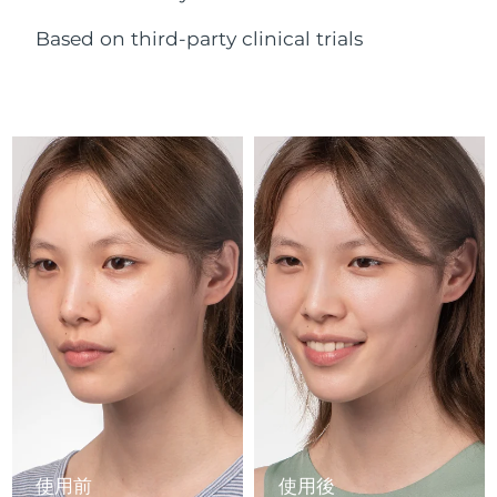
Advanced pore care essentials
以色列
預計送達日期
8/15/26
For healthy hair
18% PAP
護膚品
男士
Based on third-party clinical trials
義大利
預計送達日期
8/11/26
日本
預計送達日期
8/14/26
澤西島
預計送達日期
8/16/26
全部購買
哈薩克
預計送達日期
8/13/26
FOREO APP
科威特
預計送達日期
8/11/26
關於我們
拉脫維亞
預計送達日期
8/11/26
黎巴嫩
預計送達日期
8/12/26
立陶宛
預計送達日期
8/11/26
盧森堡
預計送達日期
8/11/26
使用前
使用後