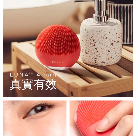
FAQ™ 101
FAQ™ 201
中國
LUNA™ 4 mini
面部提拉護理
預計送達日期
8/11/26
NEW
issa™ 4 smile
UFO™ 3 mini
Clinical anti-aging
LED mask
For young skin, T-zone
Premium anti-aging skincare
哥倫比亞
預計送達日期
8/15/26
Hybrid silicone sonic toothbrush
Red light therapy device for young skin
生髮
肌膚年輕化
克羅埃西亞
預計送達日期
8/11/26
FAQ™ 102
FAQ™ 202
LUNA™ 4 go
BEAR™ 設備
FAQ™ 301
FAQ™ 501
issa™ 4 baby
UFO™ 3 go
Advanced clinical anti-aging
LED mask
For travel or gym bag
All premium facelift devices
NEW
賽普勒斯
預計送達日期
8/12/26
LED hair strengthening scalp massager
Full-Spectrum Red Light Therapy
For ages 0-3
Portable red light therapy
捷克
預計送達日期
8/11/26
FAQ™ 103
FAQ™ 211
LUNA™護膚
保健品
FAQ™ Scalp Serum
FAQ™ 502
issa™ Teeth Whitening Set
面膜
Luxurious clinical anti-aging set
Anti-aging neck & décolleté LED mask
Premium cleansers & balm
丹麥
預計送達日期
8/11/26
LUNA
4 mini
TM
Scalp recovery probiotic serum
Full-Spectrum Red Light Therapy
Dual LED + sonic device & 18% PAP gel
Rejuvenation & hydration
真實有效
專業治療
愛沙尼亞
預計送達日期
8/11/26
FAQ™ P1 Primer
FAQ™ 221
LUNA™ 設備
FAQ™護膚品
ISSA™ 設備
UFO™ 設備
Manuka honey primer
Anti-aging LED hand mask
芬蘭
FAQ™ Red Light Serum
預計送達日期
8/11/26
All facial cleansing devices
All FAQ™ skincare
All silicone sonic toothbrushes
All deep facial hydration devices
法國
預計送達日期
8/11/26
脫毛
身體護理
FAQ™護膚品
FAQ™護膚品
PEACH™ 2 Pro Max
BEAR™ 2 body
FAQ™產品
FAQ™ skincare
法屬玻里尼西亞
預計送達日期
8/15/26
All FAQ™ skincare
All FAQ™ skincare