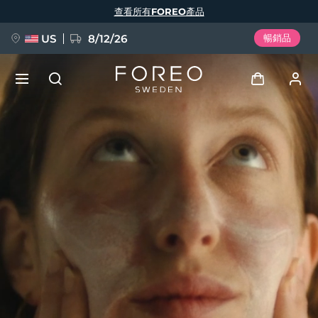
移
查看所有FOREO產品
至
主
內
容
US
8/12/26
暢銷品
新品
登入
語言
BREAKING NEWS
用戶信息
English
Deutsch
Español
我的設備
FAQ™ Pure Beauty-Tech Elixir
Français
Italiano
Português
我的訂單
Polski
Svenska
Русский
Türkçe
简体中文
繁體中文
我的地址
issa™ Teeth Whitening Set
我的訂閱