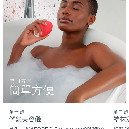
使用方法
簡單方便
第一步
第二步
解鎖美容儀
塗抹
首先，通過FOREO For you app解鎖您的
打濕面