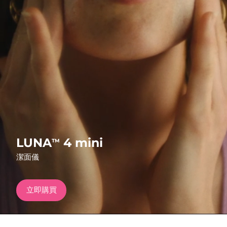
發貨國家
美國
預計送達日期
8/12/26
FAQ™ Dual LED Panel
英國
預計送達日期
8/11/26
熱門產品
西班牙
預計送達日期
8/11/26
澳洲
預計送達日期
8/14/26
法國
預計送達日期
8/11/26
特別優惠
暢銷產品
LUNA
4 mini
TM
德國
預計送達日期
8/11/26
潔面儀
加拿大
預計送達日期
8/15/26
立即購買
紅光療法
澳洲
預計送達日期
8/14/26