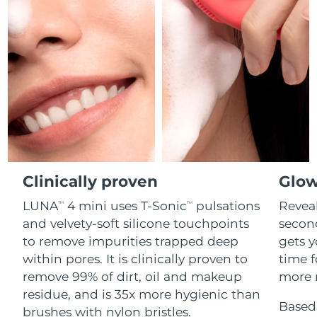
Professional IPL hair removal device
Microcurrent body toning
All hair treatments
All FAQ™ skincare
德國
預計送達日期
8/11/26
FAQ™產品
FAQ™產品
痘肌護理
眼部護理
直布羅陀
PEACH™ 2
LUNA™ 4 body
預計送達日期
8/15/26
FAQ™ products
All anti-aging treatments
All LED treatments
ESPADA™ 2 plus
BEAR™ 2 eyes & lips
IPL hair removal
Massaging body brush
All toning treatments
希臘
預計送達日期
8/11/26
Recurring acne LED therapy
Microcurrent line smoothing device
中國香港特別行政區
預計送達日期
8/12/26
PEACH™ 2 go
SUPERCHARGED™ serum
護發
毛孔護理
ESPADA™ 2
IRIS™ 2
Travel-friendly IPL hair removal
Firming body serum
匈牙利
LUNA™ 4 hair
預計送達日期
8/11/26
KIWI™ derma
Acne treatment device
Rejuvenating eye massager
NEW
2-in-1 LED scalp massager
Diamond microdermabrasion .
Clinically proven
Glow
冰島
預計送達日期
8/12/26
PEACH™ Cooling Prep Gel
LUNA
4 mini uses T-Sonic
pulsations
Reveal
TM
TM
ESPADA™ Blemish Solution
眼部護膚
牙齒美白
Cooling IPL hair removal gel
印尼
預計送達日期
8/9/26
and velvety-soft silicone touchpoints
secon
FLIP™ play advanced
KIWI™
Concentrated acne gel
Advanced eye care treatment
issa™ Teeth Whitening Set
to remove impurities trapped deep
gets y
LED light hairbrush
Blackhead remover
愛爾蘭
預計送達日期
8/11/26
更多的
within pores. It is clinically proven to
time f
Dual LED + sonic device & 18% PAP gel
remove 99% of dirt, oil and makeup
more r
ESPADA™ 設備
眼部護理設備
曼島
預計送達日期
8/13/26
LUNA™ Dual-Peptide Scalp
residue, and is 35x more hygienic than
KIWI™ 皮肤护理
All acne treatment devices
All revitalizing eye massagers
Serum
Based 
issa™ Teeth Whitening Gel
brushes with nylon bristles.