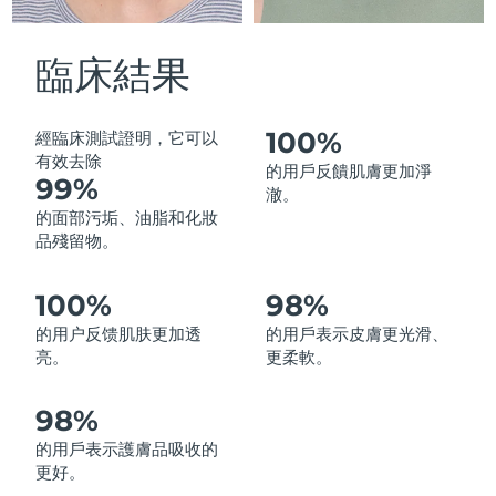
中國澳門特別行政區
預計送達日期
8/13/26
臨床結果
馬來西亞
預計送達日期
8/14/26
馬爾他
預計送達日期
8/11/26
100%
經臨床測試證明，它可以
有效去除
的用戶反饋肌膚更加淨
99%
墨西哥
預計送達日期
8/15/26
澈。
的面部污垢、油脂和化妝
摩納哥
預計送達日期
8/12/26
品殘留物。
荷蘭
預計送達日期
8/11/26
100%
98%
的用户反馈肌肤更加透
的用戶表示皮膚更光滑、
紐西蘭
預計送達日期
8/11/26
亮。
更柔軟。
挪威
預計送達日期
8/11/26
98%
阿曼
預計送達日期
8/14/26
的用戶表示護膚品吸收的
更好。
菲律賓
預計送達日期
8/14/26