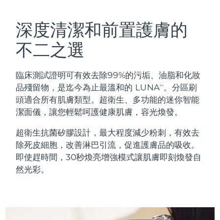
瑞典美膚護理
奧地利
預計送達日期
8/11/26
深度清潔和前置護膚的
巴林
預計送達日期
8/12/26
不二之選
面部清潔
緊致提拉
比利時
預計送達日期
8/11/26
臨床測試證明可有效去除99%的污垢、油脂和化妝
LUNA™ 4 套裝
BEAR™ 2 套裝
百慕達
預計送達日期
8/17/26
品殘留物，是迄今為止最溫和的 LUNA
。分區刷
TM
Anti-aging massage
Microcurrent toning
頭適合所有肌膚類型。超衛生、多功能的迷你智能
波士尼亞與赫塞哥維納
預計送達日期
8/14/26
潔面儀，讓您輕鬆呵護健康肌膚，容光煥發。
補水保濕
口腔護理
LUNA™ 4 Plus
BEAR™ 2 go
汶萊
預計送達日期
8/16/26
超衛生抗菌矽膠設計，最大程度減少粉刺，有效去
UFO™ 3 套裝
issa™ 4
Massage, LED heating
Microcurrent toning on-the-go
除死皮細胞，改善淋巴引流，促進護膚品的吸收。
FAQ™ 抗老護理
Deep facial hydration
Hybrid silicone sonic toothbrush
保加利亞
預計送達日期
8/11/26
即使趕時間，30秒煥亮增強模式讓肌膚即刻煥發自
然光彩。
NEW
LUNA™ 4 Men
BEAR™ 2 eyes & lips
加拿大
預計送達日期
8/15/26
UFO™ 3 LED
issa™ 4 plus
For men, anti-aging massage
Microcurrent line smoothing device
Near-infrared and red light therapy
Smart hybrid silicone sonic toothbrush
智利
預計送達日期
8/15/26
device
抗老
LED 護理