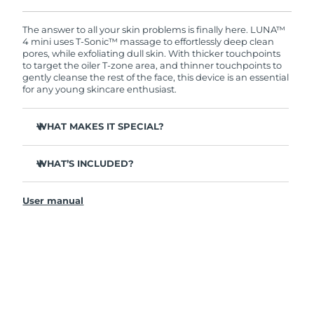
Ordering today registers you for full FOREO
warranty coverage. This means if you experience
阿拉伯聯合大公國
issues within 2-year of purchase, FOREO will
The answer to all your skin problems is finally here. LUNA™
預計送達日期
8/12/26
replace your product free of charge.
4 mini uses T-Sonic™ massage to effortlessly deep clean
pores, while exfoliating dull skin. With thicker touchpoints
英國
預計送達日期
8/11/26
to target the oiler T-zone area, and thinner touchpoints to
gently cleanse the rest of the face, this device is an essential
for any young skincare enthusiast.
美國
預計送達日期
8/12/26
WHAT MAKES IT SPECIAL?
烏茲別克
預計送達日期
8/16/26
Clinically proven to remove 99% of dirt, oil & makeup
越南
預計送達日期
8/17/26
residue.
WHAT’S INCLUDED?
100% of users report more refreshed & radiant skin.
LUNA
4 mini
™
96% of users report healthier-looking skin. 81% report
User manual
USB charging cable
reduced blemishes.
Travel pouch
98% of users experience better absorption of skincare
products.
Quick start guide
2-zone brush head & quick 30-second Glow Boost
General manual
mode for ultimate ease.
2-year warranty (Spain, Portugal, Sweden: 3-year
12 intensities, lightweight, and ergonomically designed
warranty)
to fit facial curves.