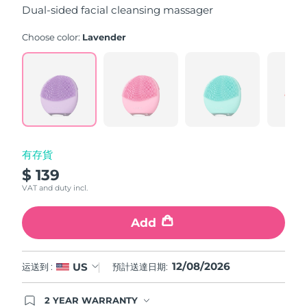
Dual-sided facial cleansing massager
斯洛伐克
預計送達日期
8/11/26
Choose color:
Lavender
斯洛維尼亞
預計送達日期
8/11/26
南非
預計送達日期
8/19/26
南韓
預計送達日期
8/13/26
西班牙
預計送達日期
8/11/26
有存貨
$ 139
瑞典
預計送達日期
8/11/26
VAT and duty incl.
瑞士
預計送達日期
8/11/26
Add
台灣
預計送達日期
8/16/26
12/08/2026
US
运送到 :
預計送達日期:
泰國
預計送達日期
8/15/26
2 YEAR WARRANTY
土耳其
預計送達日期
8/12/26