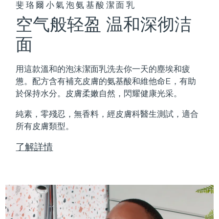
斐珞爾小氣泡氨基酸潔面乳
空气般轻盈 温和深彻洁
面
用這款溫和的泡沫潔面乳洗去你一天的塵埃和疲
憊。配方含有補充皮膚的氨基酸和維他命E，有助
於保持水分。皮膚柔嫩自然，閃耀健康光采。
純素，零殘忍，無香料，經皮膚科醫生測試，適合
所有皮膚類型。
了解詳情