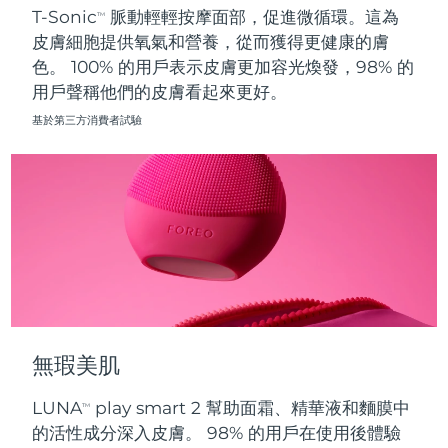
T-Sonic
脈動輕輕按摩面部，促進微循環。這為
TM
皮膚細胞提供氧氣和營養，從而獲得更健康的膚
波蘭
預計送達日期
8/11/26
色。 100% 的用戶表示皮膚更加容光煥發，98% 的
用戶聲稱他們的皮膚看起來更好。
葡萄牙
預計送達日期
8/10/26
基於第三方消費者試驗
波多黎各
預計送達日期
8/12/26
卡達
預計送達日期
8/11/26
留尼旺
預計送達日期
8/15/26
羅馬尼亞
預計送達日期
8/10/26
俄羅斯
預計送達日期
8/18/26
無瑕美肌
沙烏地阿拉伯
預計送達日期
8/11/26
LUNA
play smart 2 幫助面霜、精華液和麵膜中
TM
新加坡
預計送達日期
8/12/26
的活性成分深入皮膚。 98% 的用戶在使用後體驗