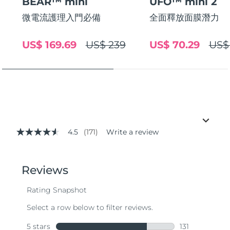
BEAR™ mini
UFO™ mini 2
微電流護理入門必備
全面釋放面膜潛力
US$ 169.69
US$ 239
US$ 70.29
US$
4.5
(171)
Write a review
4.5
out
of
5
stars,
average
rating
value.
Read
171
Reviews.
Same