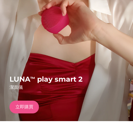
發貨國家
美國
預計送達日期
8/11/26
FAQ™ Dual LED Panel
英國
預計送達日期
8/10/26
熱門產品
西班牙
預計送達日期
8/10/26
澳洲
預計送達日期
8/13/26
法國
預計送達日期
8/10/26
LUNA
play smart 2
TM
特別優惠
暢銷產品
潔面儀
德國
預計送達日期
8/10/26
加拿大
預計送達日期
8/14/26
立即購買
紅光療法
澳洲
預計送達日期
8/13/26