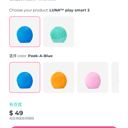
stars,
average
rating
Choose your product:
LUNA™ play smart 2
value.
Read
171
Reviews.
Same
page
link.
選擇 color:
Peek-A-Blue
有存貨
$ 49
包括增值稅和關稅