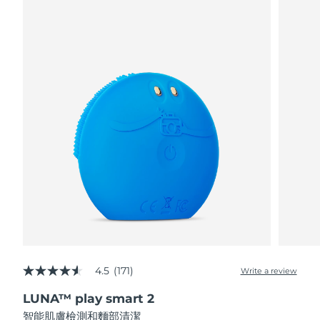
阿拉伯聯合大公國
預計送達日期
8/11/26
英國
預計送達日期
8/10/26
美國
預計送達日期
8/11/26
烏茲別克
預計送達日期
8/15/26
越南
預計送達日期
8/16/26
4.5
(171)
Write a review
4.5
out
LUNA™ play smart 2
of
5
智能肌膚檢測和麵部清潔