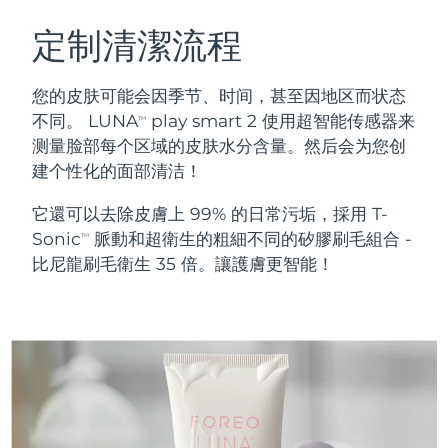
瑞典美膚護理
奧地利
預計送達日期
8/10/26
定制清潔流程
巴林
預計送達日期
8/11/26
您的皮肤可能会因季节、时间，甚至因地区而状态
面部清潔
緊致提拉
不同。 LUNA
play smart 2 使用超智能传感器来
TM
比利時
預計送達日期
8/10/26
测量脸部每个区域的皮肤水分含量。然后会为您创
LUNA™ 4 套裝
BEAR™ 2 套裝
建个性化的面部清洁！
百慕達
預計送達日期
8/16/26
Anti-aging massage
Microcurrent toning
它還可以去除皮膚上 99% 的日常污垢，採用 T-
波士尼亞與赫塞哥維納
預計送達日期
8/13/26
Sonic
脈動和超衛生的粗細不同的矽膠刷毛組合 -
補水保濕
口腔護理
TM
LUNA™ 4 Plus
BEAR™ 2 go
比尼龍刷毛衛生 35 倍。讓護膚更智能！
汶萊
預計送達日期
8/15/26
UFO™ 3 套裝
issa™ 4
Massage, LED heating
Microcurrent toning on-the-go
FAQ™ 抗老護理
Deep facial hydration
Hybrid silicone sonic toothbrush
保加利亞
預計送達日期
8/10/26
NEW
LUNA™ 4 Men
BEAR™ 2 eyes & lips
加拿大
預計送達日期
8/14/26
UFO™ 3 LED
issa™ 4 plus
For men, anti-aging massage
Microcurrent line smoothing device
Near-infrared and red light therapy
Smart hybrid silicone sonic toothbrush
智利
預計送達日期
8/14/26
device
抗老
LED 護理