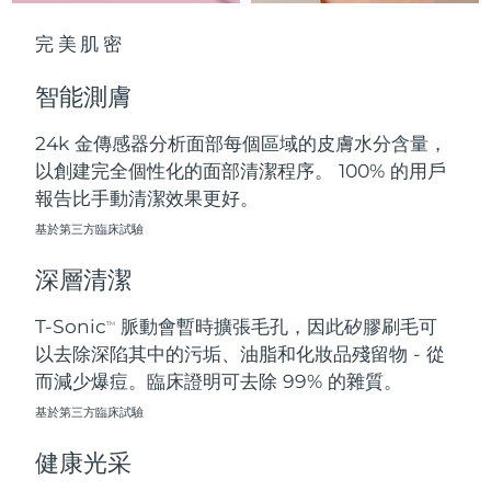
中國澳門特別行政區
預計送達日期
8/12/26
完美肌密
馬來西亞
預計送達日期
8/13/26
智能測膚
馬爾他
預計送達日期
8/10/26
24k 金傳感器分析面部每個區域的皮膚水分含量，
以創建完全個性化的面部清潔程序。 100% 的用戶
墨西哥
預計送達日期
8/14/26
報告比手動清潔效果更好。
摩納哥
基於第三方臨床試驗
預計送達日期
8/11/26
深層清潔
荷蘭
預計送達日期
8/10/26
T-Sonic
脈動會暫時擴張毛孔，因此矽膠刷毛可
TM
紐西蘭
預計送達日期
8/10/26
以去除深陷其中的污垢、油脂和化妝品殘留物 - 從
而減少爆痘。臨床證明可去除 99% 的雜質。
挪威
預計送達日期
8/10/26
基於第三方臨床試驗
阿曼
預計送達日期
8/13/26
健康光采
菲律賓
預計送達日期
8/13/26