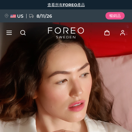
移
查看所有FOREO產品
至
主
內
容
US
8/11/26
暢銷品
新品
登入
語言
BREAKING NEWS
用戶信息
English
Deutsch
Español
我的設備
FAQ™ Pure Beauty-Tech Elixir
Français
Italiano
Português
我的訂單
Polski
Svenska
Русский
Türkçe
简体中文
繁體中文
我的地址
issa™ Teeth Whitening Set
我的訂閱