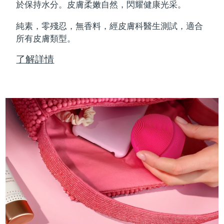
Professional IPL hair removal device
Microcurrent body toning
All hair treatments
All FAQ™ skincare
於保持水分。皮膚柔嫩自然，閃耀健康光采。
德國
預計送達日期
8/10/26
純素，零殘忍，無香料，經皮膚科醫生測試，適合
FAQ™產品
FAQ™產品
痘肌護理
眼部護理
直布羅陀
所有皮膚類型。
PEACH™ 2
LUNA™ 4 body
預計送達日期
8/14/26
FAQ™ products
All anti-aging treatments
All LED treatments
ESPADA™ 2 plus
BEAR™ 2 eyes & lips
IPL hair removal
Massaging body brush
All toning treatments
了解詳情
希臘
預計送達日期
8/10/26
Recurring acne LED therapy
Microcurrent line smoothing device
中國香港特別行政區
預計送達日期
8/11/26
PEACH™ 2 go
SUPERCHARGED™ serum
護發
毛孔護理
ESPADA™ 2
IRIS™ 2
Travel-friendly IPL hair removal
Firming body serum
匈牙利
LUNA™ 4 hair
預計送達日期
8/10/26
KIWI™ derma
Acne treatment device
Rejuvenating eye massager
NEW
2-in-1 LED scalp massager
Diamond microdermabrasion .
冰島
預計送達日期
8/11/26
PEACH™ Cooling Prep Gel
ESPADA™ Blemish Solution
眼部護膚
牙齒美白
Cooling IPL hair removal gel
印尼
預計送達日期
8/8/26
FLIP™ play advanced
KIWI™
Concentrated acne gel
Advanced eye care treatment
issa™ Teeth Whitening Set
LED light hairbrush
Blackhead remover
愛爾蘭
預計送達日期
8/10/26
更多的
Dual LED + sonic device & 18% PAP gel
ESPADA™ 設備
眼部護理設備
曼島
預計送達日期
8/12/26
LUNA™ Dual-Peptide Scalp
KIWI™ 皮肤护理
All acne treatment devices
All revitalizing eye massagers
Serum
issa™ Teeth Whitening Gel