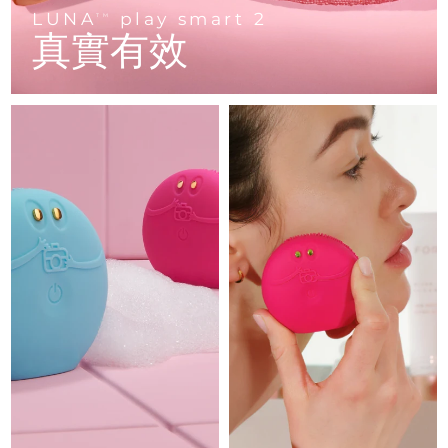
Advanced pore care essentials
以色列
預計送達日期
8/14/26
For healthy hair
LUNA
play smart 2
18% PAP
TM
護膚品
男士
真實有效
義大利
預計送達日期
8/10/26
日本
預計送達日期
8/13/26
澤西島
預計送達日期
8/15/26
全部購買
哈薩克
預計送達日期
8/12/26
FOREO APP
科威特
預計送達日期
8/10/26
關於我們
拉脫維亞
預計送達日期
8/10/26
黎巴嫩
預計送達日期
8/11/26
立陶宛
預計送達日期
8/10/26
盧森堡
預計送達日期
8/10/26