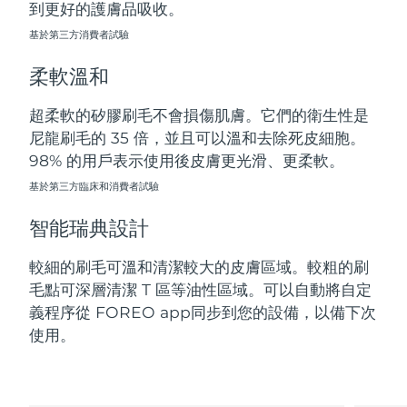
到更好的護膚品吸收。
斯洛伐克
預計送達日期
8/10/26
基於第三方消費者試驗
斯洛維尼亞
預計送達日期
8/10/26
柔軟溫和
南非
預計送達日期
8/18/26
超柔軟的矽膠刷毛不會損傷肌膚。它們的衛生性是
尼龍刷毛的 35 倍，並且可以溫和去除死皮細胞。
南韓
預計送達日期
8/12/26
98% 的用戶表示使用後皮膚更光滑、更柔軟。
西班牙
基於第三方臨床和消費者試驗
預計送達日期
8/10/26
智能瑞典設計
瑞典
預計送達日期
8/10/26
較細的刷毛可溫和清潔較大的皮膚區域。較粗的刷
瑞士
預計送達日期
8/10/26
毛點可深層清潔 T 區等油性區域。可以自動將自定
義程序從 FOREO app同步到您的設備，以備下次
台灣
預計送達日期
8/15/26
使用。
泰國
預計送達日期
8/14/26
土耳其
預計送達日期
8/11/26