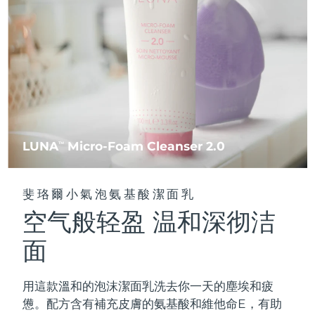
FAQ™ 101
FAQ™ 201
中國
LUNA™ 4 mini
面部提拉護理
預計送達日期
8/10/26
NEW
issa™ 4 smile
UFO™ 3 mini
Clinical anti-aging
LED mask
For young skin, T-zone
Premium anti-aging skincare
哥倫比亞
預計送達日期
8/14/26
Hybrid silicone sonic toothbrush
Red light therapy device for young skin
生髮
肌膚年輕化
克羅埃西亞
預計送達日期
8/10/26
FAQ™ 102
FAQ™ 202
LUNA™ 4 go
BEAR™ 設備
FAQ™ 301
FAQ™ 501
issa™ 4 baby
UFO™ 3 go
Advanced clinical anti-aging
LED mask
For travel or gym bag
All premium facelift devices
NEW
賽普勒斯
預計送達日期
8/11/26
LED hair strengthening scalp massager
Full-Spectrum Red Light Therapy
For ages 0-3
Portable red light therapy
捷克
預計送達日期
8/10/26
FAQ™ 103
FAQ™ 211
LUNA
Micro-Foam Cleanser 2.0
LUNA™護膚
TM
保健品
FAQ™ Scalp Serum
FAQ™ 502
issa™ Teeth Whitening Set
面膜
Luxurious clinical anti-aging set
Anti-aging neck & décolleté LED mask
Premium cleansers & balm
丹麥
預計送達日期
8/10/26
Scalp recovery probiotic serum
Full-Spectrum Red Light Therapy
Dual LED + sonic device & 18% PAP gel
Rejuvenation & hydration
專業治療
斐珞爾小氣泡氨基酸潔面乳
愛沙尼亞
預計送達日期
8/10/26
空气般轻盈 温和深彻洁
FAQ™ P1 Primer
FAQ™ 221
LUNA™ 設備
FAQ™護膚品
ISSA™ 設備
UFO™ 設備
Manuka honey primer
Anti-aging LED hand mask
芬蘭
FAQ™ Red Light Serum
預計送達日期
8/10/26
All facial cleansing devices
面
All FAQ™ skincare
All silicone sonic toothbrushes
All deep facial hydration devices
法國
預計送達日期
8/10/26
脫毛
身體護理
用這款溫和的泡沫潔面乳洗去你一天的塵埃和疲
FAQ™護膚品
FAQ™護膚品
PEACH™ 2 Pro Max
BEAR™ 2 body
FAQ™產品
FAQ™ skincare
法屬玻里尼西亞
預計送達日期
8/14/26
憊。配方含有補充皮膚的氨基酸和維他命E，有助
All FAQ™ skincare
All FAQ™ skincare