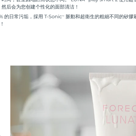
。然后会为您创建个性化的面部清洁！
 的日常污垢，採用 T-Sonic
脈動和超衛生的粗細不同的矽膠刷
TM
能！