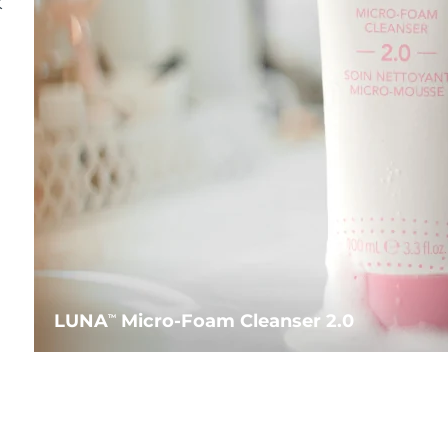
水
LUNA
Micro-Foam Cleanser 2.0
TM