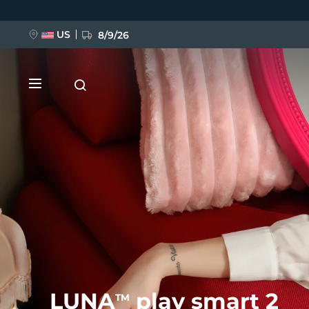
移
至
主
內
US
8/9/26
容
新品
BREAKING NEWS
FAQ™ Pure Beauty-Tech Elixir
LUNA
play smart 2
TM