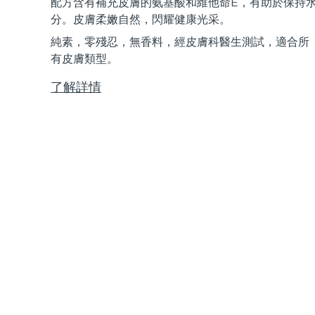
配方含有補充皮膚的氨基酸和維他命E，有助於保持
Near-infrared and red light therapy device
Smart hybrid silicone sonic toothbrush
分。皮膚柔嫩自然，閃耀健康光采。
抗老
LED 護理
純素，零殘忍，無香料，經皮膚科醫生測試，適合所
LUNA™ 4 mini
面部提拉護理
FAQ™ 101
FAQ™ 201
有皮膚類型。
UFO™ 3 mini
issa™ 4 smile
For young skin, T-zone
Premium anti-aging skincare
NEW
Clinical anti-aging
LED mask
Red light therapy device for young skin
Hybrid silicone sonic toothbrush
了解詳情
生髮
LUNA™ 4 go
BEAR™ 設備
肌膚年輕化
FAQ™ 102
FAQ™ 202
UFO™ 3 go
issa™ 4 baby
For travel or gym bag
All premium facelift devices
FAQ™ 301
FAQ™ 501
Advanced clinical anti-aging
LED mask
Portable red light therapy
For ages 0-3
NEW
LED hair strengthening scalp massager
Full-Spectrum Red Light Therapy
LUNA™護膚
FAQ™ 103
FAQ™ 211
保健品
面膜
issa™ Teeth Whitening Set
Premium cleansers & balm
FAQ™ Scalp Serum
FAQ™ 502
Luxurious clinical anti-aging set
Anti-aging neck & décolleté LED mask
Rejuvenation & hydration
Dual LED + sonic device & 18% PAP gel
Scalp recovery probiotic serum
Full-Spectrum Red Light Therapy
LUNA™ 設備
專業治療
FAQ™ P1 Primer
FAQ™ 221
UFO™ 設備
ISSA™ 設備
All facial cleansing devices
FAQ™護膚品
Manuka honey primer
Anti-aging LED hand mask
FAQ™ Red Light Serum
All deep facial hydration devices
All silicone sonic toothbrushes
All FAQ™ skincare