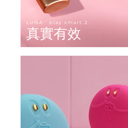
KIWI™ 皮肤护理
All acne treatment devices
All revitalizing eye massagers
Serum
issa™ Teeth Whitening Gel
Advanced pore care essentials
For healthy hair
18% PAP
護膚品
男士
LUNA
play smart 2
TM
真實有效
全部購買
FOREO APP
關於我們