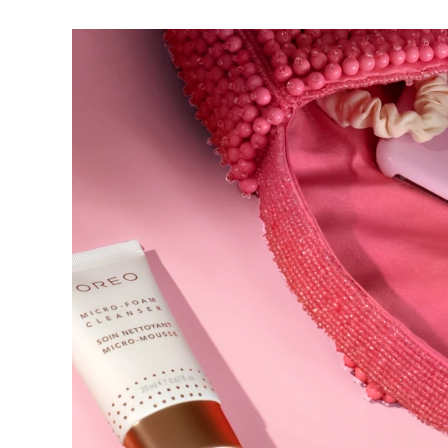
脫毛
FAQ™護膚品
身體護理
FAQ™護膚品
FAQ™產品
FAQ™ skincare
All FAQ™ skincare
All FAQ™ skincare
PEACH™ 2 Pro Max
BEAR™ 2 body
All hair treatments
All FAQ™ skincare
Professional IPL hair removal device
Microcurrent body toning
FAQ™產品
FAQ™產品
痘肌護理
FAQ™ products
眼部護理
All anti-aging treatments
All LED treatments
PEACH™ 2
LUNA™ 4 body
All toning treatments
ESPADA™ 2 plus
BEAR™ 2 eyes & lips
IPL hair removal
Massaging body brush
Recurring acne LED therapy
Microcurrent line smoothing device
PEACH™ 2 go
SUPERCHARGED™ serum
護發
毛孔護理
ESPADA™ 2
IRIS™ 2
Travel-friendly IPL hair removal
Firming body serum
LUNA™ 4 hair
KIWI™ derma
Acne treatment device
Rejuvenating eye massager
NEW
2-in-1 LED scalp massager
Diamond microdermabrasion .
PEACH™ Cooling Prep Gel
ESPADA™ Blemish Solution
眼部護膚
牙齒美白
Cooling IPL hair removal gel
FLIP™ play advanced
KIWI™
Concentrated acne gel
Advanced eye care treatment
issa™ Teeth Whitening Set
LED light hairbrush
Blackhead remover
Dual LED + sonic device & 18% PAP gel
更多的
ESPADA™ 設備
眼部護理設備
LUNA™ Dual-Peptide Scalp