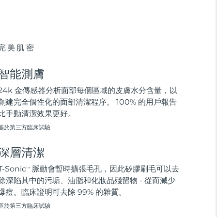
完美肌密
智能測膚
24k 金傳感器分析面部每個區域的皮膚水分含量，以
創建完全個性化的面部清潔程序。 100% 的用戶報告
比手動清潔效果更好。
基於第三方臨床試驗
深層清潔
T-Sonic
脈動會暫時擴張毛孔，因此矽膠刷毛可以去
TM
除深陷其中的污垢、油脂和化妝品殘留物 - 從而減少
爆痘。臨床證明可去除 99% 的雜質。
基於第三方臨床試驗