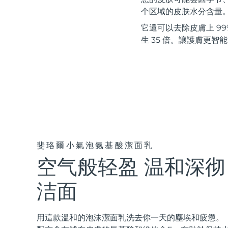
紅光療法
个区域的皮肤水分含量
它還可以去除皮膚上 99%
生 35 倍。讓護膚更智
瑞典美膚護理
面部清潔
緊致提拉
LUNA™ 4 套裝
BEAR™ 2 套裝
Anti-aging massage
Microcurrent toning
斐珞爾小氣泡氨基酸潔面乳
空气般轻盈 温和深彻
補水保濕
口腔護理
LUNA™ 4 Plus
BEAR™ 2 go
UFO™ 3 套裝
issa™ 4
Massage, LED heating
Microcurrent toning on-the-go
洁面
Deep facial hydration
Hybrid silicone sonic toothbrush
FAQ™ 抗老護理
LUNA™ 4 Men
BEAR™ 2 eyes & lips
用這款溫和的泡沫潔面乳洗去你一天的塵埃和疲憊。
NEW
UFO™ 3 LED
issa™ 4 plus
For men, anti-aging massage
Microcurrent line smoothing device