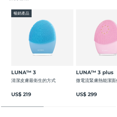
Thin & thick touchpoints to cleanse delicate & oily areas.
Palm-sized, ergonomic & lightweight design. Free of
暢銷產品
BPA & phthalates.
LUNA™ 3
LUNA™ 3 plus
清潔皮膚最衛生的方式
微電流緊膚熱能潔面
US$ 219
US$ 299