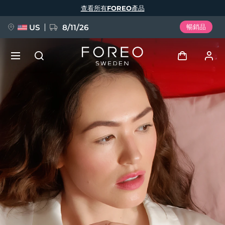
移
查看所有FOREO產品
至
主
內
容
US
8/11/26
暢銷品
新品
登入
語言
BREAKING NEWS
用戶信息
English
Deutsch
Español
我的設備
FAQ™ Pure Beauty-Tech Elixir
Français
Italiano
Português
我的訂單
Polski
Svenska
Русский
Türkçe
简体中文
繁體中文
我的地址
issa™ Teeth Whitening Set
我的訂閱