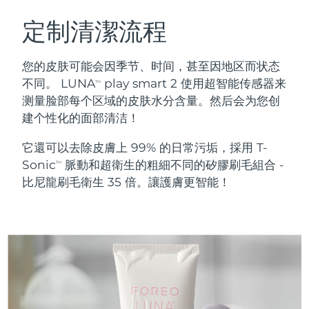
瑞典美膚護理
奧地利
預計送達日期
8/10/26
定制清潔流程
巴林
預計送達日期
8/11/26
您的皮肤可能会因季节、时间，甚至因地区而状态
面部清潔
緊致提拉
不同。 LUNA
play smart 2 使用超智能传感器来
TM
比利時
預計送達日期
8/10/26
测量脸部每个区域的皮肤水分含量。然后会为您创
LUNA™ 4 套裝
BEAR™ 2 套裝
建个性化的面部清洁！
百慕達
預計送達日期
8/16/26
Anti-aging massage
Microcurrent toning
它還可以去除皮膚上 99% 的日常污垢，採用 T-
波士尼亞與赫塞哥維納
預計送達日期
8/13/26
Sonic
脈動和超衛生的粗細不同的矽膠刷毛組合 -
補水保濕
口腔護理
TM
LUNA™ 4 Plus
BEAR™ 2 go
比尼龍刷毛衛生 35 倍。讓護膚更智能！
汶萊
預計送達日期
8/15/26
UFO™ 3 套裝
issa™ 4
Massage, LED heating
Microcurrent toning on-the-go
FAQ™ 抗老護理
Deep facial hydration
Hybrid silicone sonic toothbrush
保加利亞
預計送達日期
8/10/26
NEW
LUNA™ 4 Men
BEAR™ 2 eyes & lips
加拿大
預計送達日期
8/14/26
UFO™ 3 LED
issa™ 4 plus
For men, anti-aging massage
Microcurrent line smoothing device
Near-infrared and red light therapy
Smart hybrid silicone sonic toothbrush
智利
預計送達日期
8/14/26
device
抗老
LED 護理