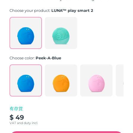
stars,
average
rating
Choose your product:
LUNA™ play smart 2
value.
Read
171
Reviews.
Same
page
link.
Choose color:
Peek-A-Blue
有存貨
$ 49
VAT and duty incl.