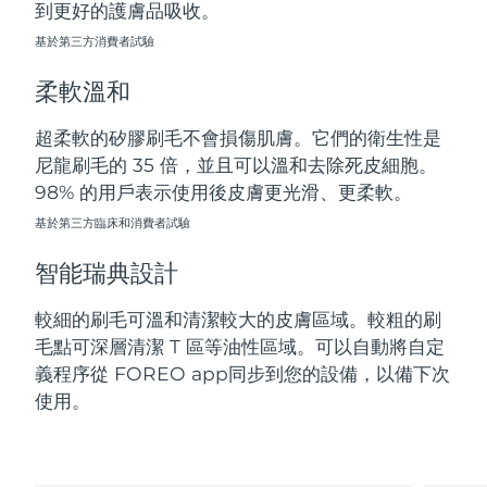
到更好的護膚品吸收。
斯洛伐克
預計送達日期
8/10/26
基於第三方消費者試驗
斯洛維尼亞
預計送達日期
8/10/26
柔軟溫和
南非
預計送達日期
8/18/26
超柔軟的矽膠刷毛不會損傷肌膚。它們的衛生性是
尼龍刷毛的 35 倍，並且可以溫和去除死皮細胞。
南韓
預計送達日期
8/12/26
98% 的用戶表示使用後皮膚更光滑、更柔軟。
西班牙
基於第三方臨床和消費者試驗
預計送達日期
8/10/26
智能瑞典設計
瑞典
預計送達日期
8/10/26
較細的刷毛可溫和清潔較大的皮膚區域。較粗的刷
瑞士
預計送達日期
8/10/26
毛點可深層清潔 T 區等油性區域。可以自動將自定
義程序從 FOREO app同步到您的設備，以備下次
台灣
預計送達日期
8/15/26
使用。
泰國
預計送達日期
8/14/26
土耳其
預計送達日期
8/11/26