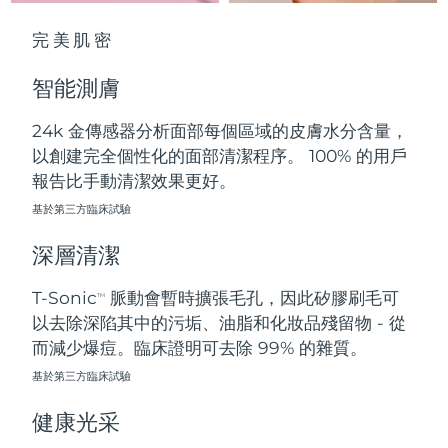
中國澳門特別行政區
預計送達日期
8/12/26
完美肌密
馬來西亞
預計送達日期
8/13/26
智能測膚
馬爾他
預計送達日期
8/10/26
24k 金傳感器分析面部每個區域的皮膚水分含量，
以創建完全個性化的面部清潔程序。 100% 的用戶
墨西哥
預計送達日期
8/14/26
報告比手動清潔效果更好。
摩納哥
基於第三方臨床試驗
預計送達日期
8/11/26
深層清潔
荷蘭
預計送達日期
8/10/26
T-Sonic
脈動會暫時擴張毛孔，因此矽膠刷毛可
TM
紐西蘭
預計送達日期
8/10/26
以去除深陷其中的污垢、油脂和化妝品殘留物 - 從
而減少爆痘。臨床證明可去除 99% 的雜質。
挪威
預計送達日期
8/10/26
基於第三方臨床試驗
阿曼
預計送達日期
8/13/26
健康光采
菲律賓
預計送達日期
8/13/26