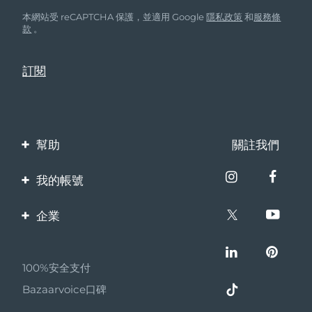
本網站受 reCAPTCHA 保護，並適用 Google
隱私政策
和
服務條
款
。
幫助
關註我們
聯繫我們
我的帳號
訂單與運輸
產品註冊
企業
保修與退換貨
客服支持
關於FOREO
常見問題
100%安全支付
夥伴計畫
電池資訊
Bazaarvoice口碑
聯盟新聞