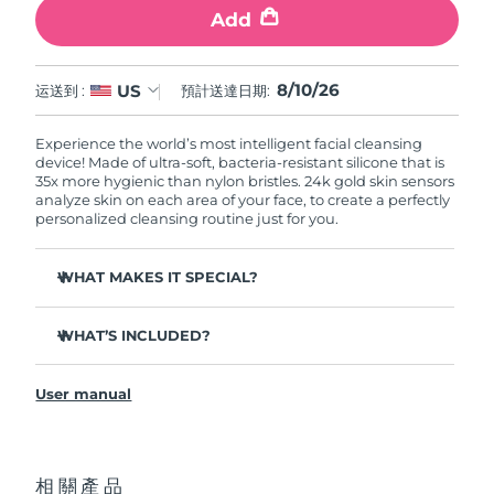
Add
8/10/26
US
运送到 :
預計送達日期:
Experience the world’s most intelligent facial cleansing
device! Made of ultra-soft, bacteria-resistant silicone that is
35x more hygienic than nylon bristles. 24k gold skin sensors
analyze skin on each area of your face, to create a perfectly
personalized cleansing routine just for you.
WHAT MAKES IT SPECIAL?
Measures skin moisture levels for a perfectly tailored
cleanse.
WHAT’S INCLUDED?
Clinically proven to remove 99% of dirt, oil & makeup
LUNA
play smart 2
™
residue.
User manual
Quick start guide
Ultra-soft silicone touchpoints gently exfoliate dead skin
cells without being abrasive.
General manual
Massages face to boost microcirculation, for a brighter
complexion.
相關產品