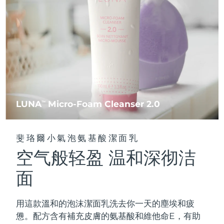
FAQ™ 101
FAQ™ 201
中國
LUNA™ 4 mini
面部提拉護理
預計送達日期
8/10/26
NEW
issa™ 4 smile
UFO™ 3 mini
Clinical anti-aging
LED mask
For young skin, T-zone
Premium anti-aging skincare
哥倫比亞
預計送達日期
8/14/26
Hybrid silicone sonic toothbrush
Red light therapy device for young skin
生髮
肌膚年輕化
克羅埃西亞
預計送達日期
8/10/26
FAQ™ 102
FAQ™ 202
LUNA™ 4 go
BEAR™ 設備
FAQ™ 301
FAQ™ 501
issa™ 4 baby
UFO™ 3 go
Advanced clinical anti-aging
LED mask
For travel or gym bag
All premium facelift devices
NEW
賽普勒斯
預計送達日期
8/11/26
LED hair strengthening scalp massager
Full-Spectrum Red Light Therapy
For ages 0-3
Portable red light therapy
捷克
預計送達日期
8/10/26
FAQ™ 103
FAQ™ 211
LUNA
Micro-Foam Cleanser 2.0
LUNA™護膚
TM
保健品
FAQ™ Scalp Serum
FAQ™ 502
issa™ Teeth Whitening Set
面膜
Luxurious clinical anti-aging set
Anti-aging neck & décolleté LED mask
Premium cleansers & balm
丹麥
預計送達日期
8/10/26
Scalp recovery probiotic serum
Full-Spectrum Red Light Therapy
Dual LED + sonic device & 18% PAP gel
Rejuvenation & hydration
專業治療
斐珞爾小氣泡氨基酸潔面乳
愛沙尼亞
預計送達日期
8/10/26
空气般轻盈 温和深彻洁
FAQ™ P1 Primer
FAQ™ 221
LUNA™ 設備
FAQ™護膚品
ISSA™ 設備
UFO™ 設備
Manuka honey primer
Anti-aging LED hand mask
芬蘭
FAQ™ Red Light Serum
預計送達日期
8/10/26
All facial cleansing devices
面
All FAQ™ skincare
All silicone sonic toothbrushes
All deep facial hydration devices
法國
預計送達日期
8/10/26
脫毛
身體護理
用這款溫和的泡沫潔面乳洗去你一天的塵埃和疲
FAQ™護膚品
FAQ™護膚品
PEACH™ 2 Pro Max
BEAR™ 2 body
FAQ™產品
FAQ™ skincare
法屬玻里尼西亞
預計送達日期
8/14/26
憊。配方含有補充皮膚的氨基酸和維他命E，有助
All FAQ™ skincare
All FAQ™ skincare