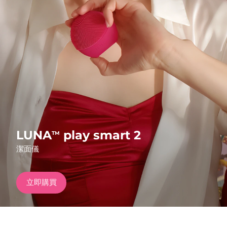
發貨國家
美國
預計送達日期
8/11/26
FAQ™ Dual LED Panel
英國
預計送達日期
8/10/26
熱門產品
西班牙
預計送達日期
8/10/26
澳洲
預計送達日期
8/13/26
法國
預計送達日期
8/10/26
LUNA
play smart 2
TM
特別優惠
暢銷產品
潔面儀
德國
預計送達日期
8/10/26
加拿大
預計送達日期
8/14/26
立即購買
紅光療法
澳洲
預計送達日期
8/13/26