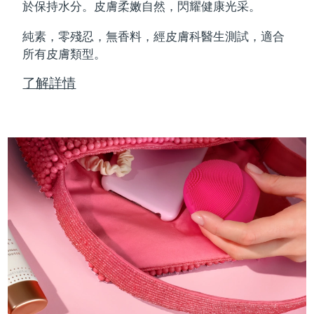
Professional IPL hair removal device
Microcurrent body toning
All hair treatments
All FAQ™ skincare
於保持水分。皮膚柔嫩自然，閃耀健康光采。
德國
預計送達日期
8/10/26
純素，零殘忍，無香料，經皮膚科醫生測試，適合
FAQ™產品
FAQ™產品
痘肌護理
眼部護理
直布羅陀
所有皮膚類型。
PEACH™ 2
LUNA™ 4 body
預計送達日期
8/14/26
FAQ™ products
All anti-aging treatments
All LED treatments
ESPADA™ 2 plus
BEAR™ 2 eyes & lips
IPL hair removal
Massaging body brush
All toning treatments
了解詳情
希臘
預計送達日期
8/10/26
Recurring acne LED therapy
Microcurrent line smoothing device
中國香港特別行政區
預計送達日期
8/11/26
PEACH™ 2 go
SUPERCHARGED™ serum
護發
毛孔護理
ESPADA™ 2
IRIS™ 2
Travel-friendly IPL hair removal
Firming body serum
匈牙利
LUNA™ 4 hair
預計送達日期
8/10/26
KIWI™ derma
Acne treatment device
Rejuvenating eye massager
NEW
2-in-1 LED scalp massager
Diamond microdermabrasion .
冰島
預計送達日期
8/11/26
PEACH™ Cooling Prep Gel
ESPADA™ Blemish Solution
眼部護膚
牙齒美白
Cooling IPL hair removal gel
印尼
預計送達日期
8/8/26
FLIP™ play advanced
KIWI™
Concentrated acne gel
Advanced eye care treatment
issa™ Teeth Whitening Set
LED light hairbrush
Blackhead remover
愛爾蘭
預計送達日期
8/10/26
更多的
Dual LED + sonic device & 18% PAP gel
ESPADA™ 設備
眼部護理設備
曼島
預計送達日期
8/12/26
LUNA™ Dual-Peptide Scalp
KIWI™ 皮肤护理
All acne treatment devices
All revitalizing eye massagers
Serum
issa™ Teeth Whitening Gel