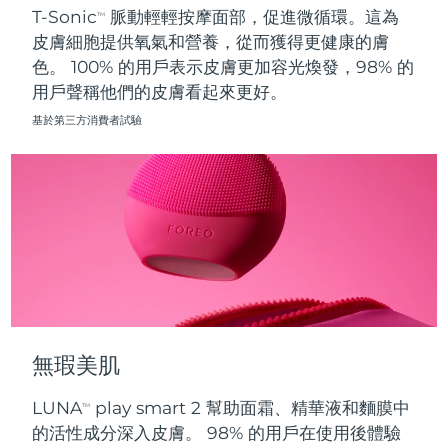
T-Sonic
脈動輕輕按摩面部，促進微循環。這為
TM
皮膚細胞提供氧氣和營養，從而獲得更健康的膚
波蘭
預計送達日期
8/11/26
色。 100% 的用戶表示皮膚更加容光煥發，98% 的
用戶聲稱他們的皮膚看起來更好。
葡萄牙
預計送達日期
8/10/26
基於第三方消費者試驗
波多黎各
預計送達日期
8/12/26
卡達
預計送達日期
8/11/26
留尼旺
預計送達日期
8/15/26
羅馬尼亞
預計送達日期
8/10/26
俄羅斯
預計送達日期
8/18/26
無瑕美肌
沙烏地阿拉伯
預計送達日期
8/11/26
LUNA
play smart 2 幫助面霜、精華液和麵膜中
TM
新加坡
預計送達日期
8/12/26
的活性成分深入皮膚。 98% 的用戶在使用後體驗