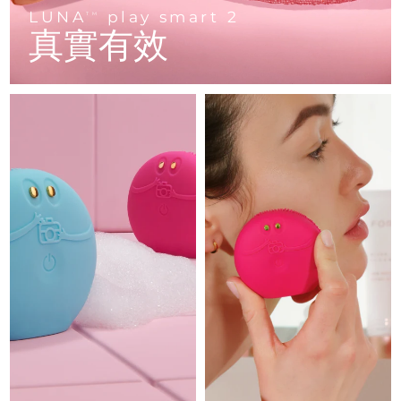
Advanced pore care essentials
以色列
預計送達日期
8/14/26
For healthy hair
LUNA
play smart 2
18% PAP
TM
護膚品
男士
真實有效
義大利
預計送達日期
8/10/26
日本
預計送達日期
8/13/26
澤西島
預計送達日期
8/15/26
全部購買
哈薩克
預計送達日期
8/12/26
FOREO APP
科威特
預計送達日期
8/10/26
關於我們
拉脫維亞
預計送達日期
8/10/26
黎巴嫩
預計送達日期
8/11/26
立陶宛
預計送達日期
8/10/26
盧森堡
預計送達日期
8/10/26