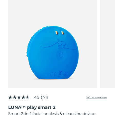
阿拉伯聯合大公國
預計送達日期
8/11/26
英國
預計送達日期
8/10/26
美國
預計送達日期
8/11/26
烏茲別克
預計送達日期
8/15/26
越南
預計送達日期
8/16/26
4.5
(171)
Write a review
4.5
out
LUNA™ play smart 2
of
5
Smart 2-in-1 facial analysis & cleansing device