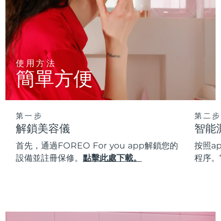
使用方法
簡單方便
第一步
第二步
解鎖美容儀
智能
首先，通過FOREO For you app解鎖您的
按照a
設備並註冊保修。
點擊此處下載。
程序。