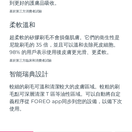
到更好的護膚品吸收。
斯洛伐克
預計送達日期
08/08/2026
基於第三方消費者試驗
斯洛維尼亞
預計送達日期
08/08/2026
柔軟溫和
南非
預計送達日期
16/08/2026
超柔軟的矽膠刷毛不會損傷肌膚。它們的衛生性是
尼龍刷毛的 35 倍，並且可以溫和去除死皮細胞。
南韓
預計送達日期
10/08/2026
98% 的用戶表示使用後皮膚更光滑、更柔軟。
西班牙
基於第三方臨床和消費者試驗
預計送達日期
08/08/2026
智能瑞典設計
瑞典
預計送達日期
08/08/2026
較細的刷毛可溫和清潔較大的皮膚區域。較粗的刷
瑞士
預計送達日期
08/08/2026
毛點可深層清潔 T 區等油性區域。可以自動將自定
義程序從 FOREO app同步到您的設備，以備下次
台灣
預計送達日期
13/08/2026
使用。
泰國
預計送達日期
12/08/2026
土耳其
預計送達日期
09/08/2026