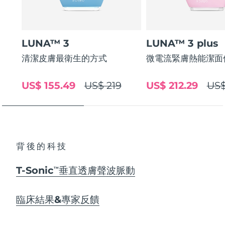
LUNA™ 3
LUNA™ 3 plus
清潔皮膚最衛生的方式
微電流緊膚熱能潔面
US$ 155.49
US$ 219
US$ 212.29
US$
背後的科技
T-Sonic
垂直透膚聲波脈動
TM
臨床結果&專家反饋