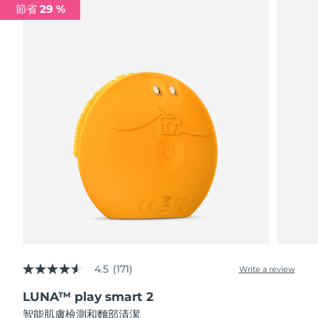
節省 29 %
阿拉伯聯合大公國
預計送達日期
09/08/2026
英國
預計送達日期
08/08/2026
美國
預計送達日期
09/08/2026
烏茲別克
預計送達日期
13/08/2026
越南
預計送達日期
14/08/2026
4.5
(171)
Write a review
4.5
out
LUNA™ play smart 2
of
5
智能肌膚檢測和麵部清潔