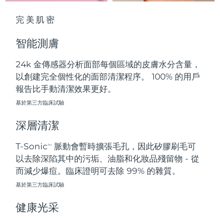
中國澳門特別行政區
預計送達日期
10/08/2026
完美肌密
馬來西亞
預計送達日期
11/08/2026
智能測膚
馬爾他
預計送達日期
08/08/2026
24k 金傳感器分析面部每個區域的皮膚水分含量，
以創建完全個性化的面部清潔程序。 100% 的用戶
墨西哥
預計送達日期
12/08/2026
報告比手動清潔效果更好。
摩納哥
基於第三方臨床試驗
預計送達日期
09/08/2026
深層清潔
荷蘭
預計送達日期
08/08/2026
T-Sonic
脈動會暫時擴張毛孔，因此矽膠刷毛可
TM
紐西蘭
預計送達日期
08/08/2026
以去除深陷其中的污垢、油脂和化妝品殘留物 - 從
而減少爆痘。臨床證明可去除 99% 的雜質。
挪威
預計送達日期
08/08/2026
基於第三方臨床試驗
阿曼
預計送達日期
11/08/2026
健康光采
菲律賓
預計送達日期
11/08/2026