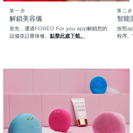
第一步
第二步
解鎖美容儀
智能
首先，通過FOREO For you app解鎖您的
按照a
設備並註冊保修。
點擊此處下載。
程序。