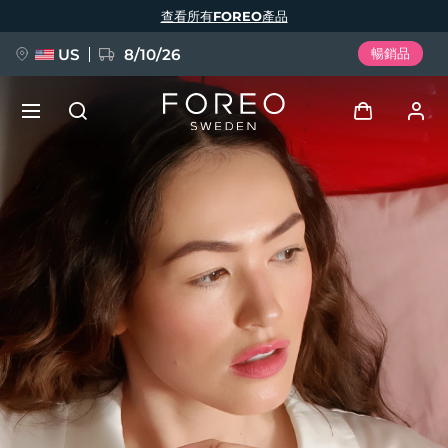
移
查看所有FOREO產品
至
主
內
容
US
8/10/26
暢銷品
新品
登入
語言
BREAKING NEWS
用戶信息
English
Deutsch
Español
我的設備
FAQ™ Pure Beauty-Tech Elixir
Français
Italiano
Português
我的訂單
Polski
Svenska
Русский
Türkçe
简体中文
繁體中文
我的地址
issa™ Teeth Whitening Set
我的訂閱