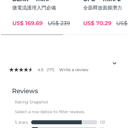
微電流護理入門必備
全面釋放面膜潛力
US$ 169.69
US$ 239
US$ 70.29
US$
4.5
(171)
Write a review
4.5
out
of
5
stars,
average
rating
value.
Read
171
Reviews.
Same
page