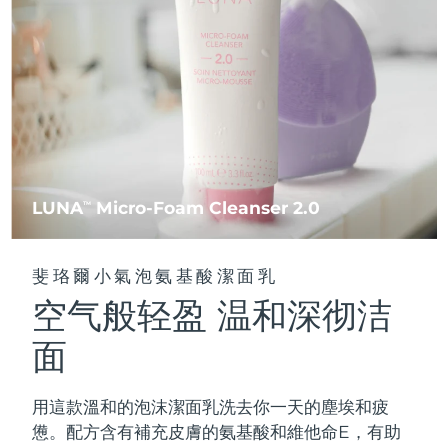
FAQ™ 101
FAQ™ 201
中國
LUNA™ 4 mini
面部提拉護理
預計送達日期
08/08/2026
NEW
issa™ 4 smile
UFO™ 3 mini
Clinical anti-aging
LED mask
For young skin, T-zone
Premium anti-aging skincare
哥倫比亞
預計送達日期
12/08/2026
Hybrid silicone sonic toothbrush
Red light therapy device for young skin
生髮
肌膚年輕化
克羅埃西亞
預計送達日期
08/08/2026
FAQ™ 102
FAQ™ 202
LUNA™ 4 go
BEAR™ 設備
FAQ™ 301
FAQ™ 501
issa™ 4 baby
UFO™ 3 go
Advanced clinical anti-aging
LED mask
For travel or gym bag
All premium facelift devices
NEW
賽普勒斯
預計送達日期
09/08/2026
LED hair strengthening scalp massager
Full-Spectrum Red Light Therapy
For ages 0-3
Portable red light therapy
捷克
預計送達日期
08/08/2026
FAQ™ 103
FAQ™ 211
LUNA
Micro-Foam Cleanser 2.0
LUNA™護膚
TM
保健品
FAQ™ Scalp Serum
FAQ™ 502
issa™ Teeth Whitening Set
面膜
Luxurious clinical anti-aging set
Anti-aging neck & décolleté LED mask
Premium cleansers & balm
丹麥
預計送達日期
08/08/2026
Scalp recovery probiotic serum
Full-Spectrum Red Light Therapy
Dual LED + sonic device & 18% PAP gel
Rejuvenation & hydration
專業治療
斐珞爾小氣泡氨基酸潔面乳
愛沙尼亞
預計送達日期
08/08/2026
空气般轻盈 温和深彻洁
FAQ™ P1 Primer
FAQ™ 221
LUNA™ 設備
FAQ™護膚品
ISSA™ 設備
UFO™ 設備
Manuka honey primer
Anti-aging LED hand mask
芬蘭
FAQ™ Red Light Serum
預計送達日期
08/08/2026
All facial cleansing devices
面
All FAQ™ skincare
All silicone sonic toothbrushes
All deep facial hydration devices
法國
預計送達日期
08/08/2026
脫毛
身體護理
用這款溫和的泡沫潔面乳洗去你一天的塵埃和疲
FAQ™護膚品
FAQ™護膚品
PEACH™ 2 Pro Max
BEAR™ 2 body
FAQ™產品
FAQ™ skincare
法屬玻里尼西亞
預計送達日期
12/08/2026
憊。配方含有補充皮膚的氨基酸和維他命E，有助
All FAQ™ skincare
All FAQ™ skincare