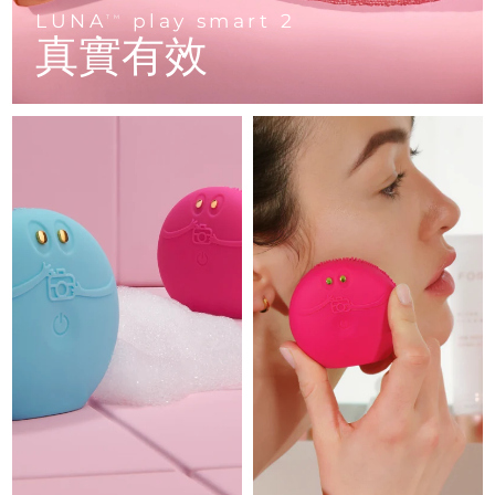
Advanced pore care essentials
以色列
預計送達日期
12/08/2026
For healthy hair
LUNA
play smart 2
18% PAP
TM
護膚品
男士
真實有效
義大利
預計送達日期
08/08/2026
日本
預計送達日期
11/08/2026
澤西島
預計送達日期
13/08/2026
全部購買
哈薩克
預計送達日期
10/08/2026
FOREO APP
科威特
預計送達日期
08/08/2026
關於我們
拉脫維亞
預計送達日期
08/08/2026
黎巴嫩
預計送達日期
09/08/2026
立陶宛
預計送達日期
08/08/2026
盧森堡
預計送達日期
08/08/2026