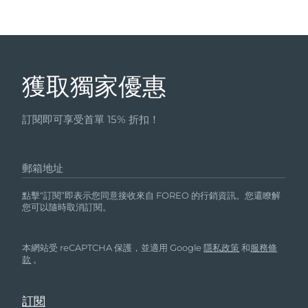
獲取獨家優惠
訂閱即可享受首單 15% 折扣！
郵箱地址
點擊“訂閱”即表示您同意接收來自 FOREO 的行銷資訊。您還瞭解
您可以隨時取消訂閱。
本網站受 reCAPTCHA 保護，並適用 Google
隱私政策
和
服務條
款
。