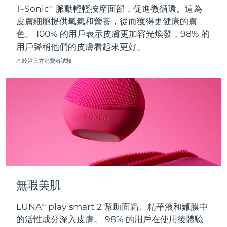
T-Sonic
脈動輕輕按摩面部，促進微循環。這為
TM
皮膚細胞提供氧氣和營養，從而獲得更健康的膚
波蘭
預計送達日期
09/08/2026
色。 100% 的用戶表示皮膚更加容光煥發，98% 的
用戶聲稱他們的皮膚看起來更好。
葡萄牙
預計送達日期
08/08/2026
基於第三方消費者試驗
波多黎各
預計送達日期
10/08/2026
卡達
預計送達日期
09/08/2026
留尼旺
預計送達日期
13/08/2026
羅馬尼亞
預計送達日期
08/08/2026
俄羅斯
預計送達日期
16/08/2026
無瑕美肌
沙烏地阿拉伯
預計送達日期
09/08/2026
LUNA
play smart 2 幫助面霜、精華液和麵膜中
TM
新加坡
預計送達日期
10/08/2026
的活性成分深入皮膚。 98% 的用戶在使用後體驗