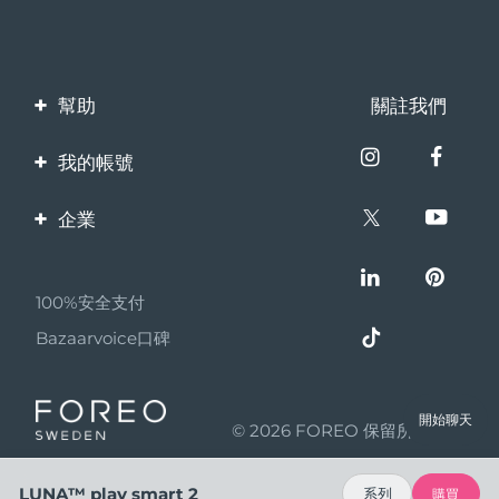
幫助
關註我們
聯繫我們
我的帳號
訂單與運輸
產品註冊
企業
保修與退換貨
客服支持
關於FOREO
常見問題
100%安全支付
夥伴計畫
電池資訊
Bazaarvoice口碑
聯盟新聞
MYSA
開始聊天
© 2026 FOREO 保留所有權利
成為合作夥伴
使用條款
LUNA™ play smart 2
系列
購買