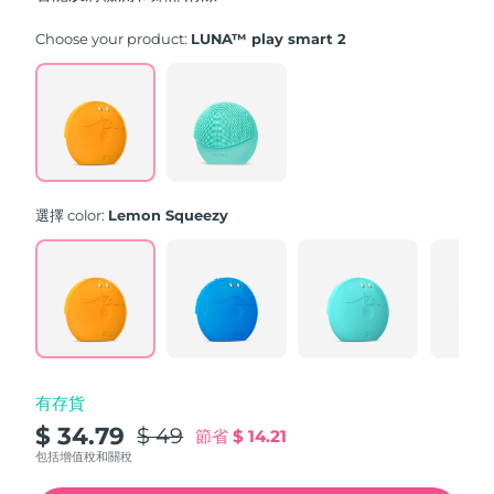
stars,
average
rating
Choose your product:
LUNA™ play smart 2
value.
Read
171
Reviews.
Same
page
link.
選擇 color:
Lemon Squeezy
有存貨
$ 34.79
$ 49
節省
$ 14.21
包括增值稅和關稅