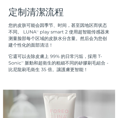
瑞典美膚護理
奧地利
預計送達日期
08/08/2026
定制清潔流程
巴林
預計送達日期
09/08/2026
您的皮肤可能会因季节、时间，甚至因地区而状态
面部清潔
緊致提拉
不同。 LUNA
play smart 2 使用超智能传感器来
TM
比利時
預計送達日期
08/08/2026
测量脸部每个区域的皮肤水分含量。然后会为您创
LUNA™ 4 套裝
BEAR™ 2 套裝
建个性化的面部清洁！
百慕達
預計送達日期
14/08/2026
Anti-aging massage
Microcurrent toning
它還可以去除皮膚上 99% 的日常污垢，採用 T-
波士尼亞與赫塞哥維納
預計送達日期
11/08/2026
Sonic
脈動和超衛生的粗細不同的矽膠刷毛組合 -
補水保濕
口腔護理
TM
LUNA™ 4 Plus
BEAR™ 2 go
比尼龍刷毛衛生 35 倍。讓護膚更智能！
汶萊
預計送達日期
13/08/2026
UFO™ 3 套裝
issa™ 4
Massage, LED heating
Microcurrent toning on-the-go
FAQ™ 抗老護理
Deep facial hydration
Hybrid silicone sonic toothbrush
保加利亞
預計送達日期
08/08/2026
NEW
LUNA™ 4 Men
BEAR™ 2 eyes & lips
加拿大
預計送達日期
12/08/2026
UFO™ 3 LED
issa™ 4 plus
For men, anti-aging massage
Microcurrent line smoothing device
Near-infrared and red light therapy
Smart hybrid silicone sonic toothbrush
智利
預計送達日期
12/08/2026
device
抗老
LED 護理