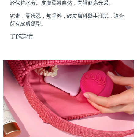
Professional IPL hair removal device
Microcurrent body toning
All hair treatments
All FAQ™ skincare
於保持水分。皮膚柔嫩自然，閃耀健康光采。
德國
預計送達日期
08/08/2026
純素，零殘忍，無香料，經皮膚科醫生測試，適合
FAQ™產品
FAQ™產品
痘肌護理
眼部護理
直布羅陀
所有皮膚類型。
PEACH™ 2
LUNA™ 4 body
預計送達日期
12/08/2026
FAQ™ products
All anti-aging treatments
All LED treatments
ESPADA™ 2 plus
BEAR™ 2 eyes & lips
IPL hair removal
Massaging body brush
All toning treatments
了解詳情
希臘
預計送達日期
08/08/2026
Recurring acne LED therapy
Microcurrent line smoothing device
中國香港特別行政區
預計送達日期
09/08/2026
PEACH™ 2 go
SUPERCHARGED™ serum
護發
毛孔護理
ESPADA™ 2
IRIS™ 2
Travel-friendly IPL hair removal
Firming body serum
匈牙利
LUNA™ 4 hair
預計送達日期
08/08/2026
KIWI™ derma
Acne treatment device
Rejuvenating eye massager
NEW
2-in-1 LED scalp massager
Diamond microdermabrasion .
冰島
預計送達日期
09/08/2026
PEACH™ Cooling Prep Gel
ESPADA™ Blemish Solution
眼部護膚
牙齒美白
Cooling IPL hair removal gel
印尼
預計送達日期
06/08/2026
FLIP™ play advanced
KIWI™
Concentrated acne gel
Advanced eye care treatment
issa™ Teeth Whitening Set
LED light hairbrush
Blackhead remover
愛爾蘭
預計送達日期
08/08/2026
更多的
Dual LED + sonic device & 18% PAP gel
ESPADA™ 設備
眼部護理設備
曼島
預計送達日期
10/08/2026
LUNA™ Dual-Peptide Scalp
KIWI™ 皮肤护理
All acne treatment devices
All revitalizing eye massagers
Serum
issa™ Teeth Whitening Gel