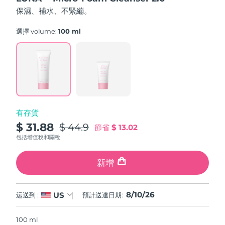
FAQ™ 101
FAQ™ 201
中國
LUNA™ 4 mini
面部提拉護理
預計送達日期
09/08/2026
5
NEW
保濕、補水、不緊繃。
issa™ 4 smile
stars,
UFO™ 3 mini
Clinical anti-aging
LED mask
For young skin, T-zone
Premium anti-aging skincare
average
哥倫比亞
預計送達日期
13/08/2026
Hybrid silicone sonic toothbrush
Red light therapy device for young skin
rating
選擇 volume:
100 ml
value.
生髮
肌膚年輕化
Read
克羅埃西亞
預計送達日期
09/08/2026
FAQ™ 102
FAQ™ 202
LUNA™ 4 go
BEAR™ 設備
a
FAQ™ 301
FAQ™ 501
Review.
issa™ 4 baby
UFO™ 3 go
Advanced clinical anti-aging
LED mask
For travel or gym bag
All premium facelift devices
NEW
Same
賽普勒斯
預計送達日期
10/08/2026
LED hair strengthening scalp massager
Full-Spectrum Red Light Therapy
page
For ages 0-3
Portable red light therapy
link.
捷克
預計送達日期
09/08/2026
FAQ™ 103
FAQ™ 211
LUNA™護膚
保健品
有存貨
FAQ™ Scalp Serum
FAQ™ 502
issa™ Teeth Whitening Set
面膜
Luxurious clinical anti-aging set
Anti-aging neck & décolleté LED mask
Premium cleansers & balm
丹麥
預計送達日期
09/08/2026
$ 31.88
$ 44.9
Scalp recovery probiotic serum
Full-Spectrum Red Light Therapy
節省
$ 13.02
Dual LED + sonic device & 18% PAP gel
Rejuvenation & hydration
專業治療
包括增值稅和關稅
愛沙尼亞
預計送達日期
09/08/2026
FAQ™ P1 Primer
FAQ™ 221
LUNA™ 設備
新增
FAQ™護膚品
ISSA™ 設備
UFO™ 設備
Manuka honey primer
Anti-aging LED hand mask
芬蘭
FAQ™ Red Light Serum
預計送達日期
09/08/2026
All facial cleansing devices
All FAQ™ skincare
All silicone sonic toothbrushes
All deep facial hydration devices
法國
預計送達日期
09/08/2026
脫毛
身體護理
8/10/26
US
运送到 :
預計送達日期:
FAQ™護膚品
FAQ™護膚品
PEACH™ 2 Pro Max
BEAR™ 2 body
FAQ™產品
FAQ™ skincare
法屬玻里尼西亞
預計送達日期
13/08/2026
All FAQ™ skincare
All FAQ™ skincare
100 ml