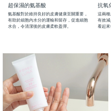
超保濕的氨基酸
抗氧
中國澳門特別行政區
預計送達日期
11/08/2026
氨基酸對於維持良好的皮膚健康至關重要，
這兩種
馬來西亞
預計送達日期
12/08/2026
有助於細胞內水分的運輸和留存，促進細胞
有效減
水合，令清潔後的皮膚柔軟盈彈。
看起來
馬爾他
預計送達日期
09/08/2026
墨西哥
預計送達日期
13/08/2026
摩納哥
預計送達日期
10/08/2026
荷蘭
預計送達日期
09/08/2026
紐西蘭
預計送達日期
09/08/2026
挪威
預計送達日期
09/08/2026
阿曼
預計送達日期
12/08/2026
菲律賓
預計送達日期
12/08/2026