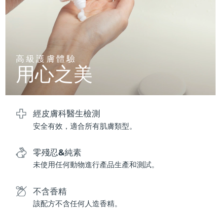
波蘭
預計送達日期
10/08/2026
葡萄牙
預計送達日期
09/08/2026
高級護膚體驗
用心之美
波多黎各
預計送達日期
11/08/2026
卡達
預計送達日期
10/08/2026
經皮膚科醫生檢測
留尼旺
預計送達日期
14/08/2026
安全有效，適合所有肌膚類型。
羅馬尼亞
預計送達日期
09/08/2026
零殘忍&純素
俄羅斯
預計送達日期
17/08/2026
未使用任何動物進行產品生產和測試。
沙烏地阿拉伯
預計送達日期
10/08/2026
不含香精
該配方不含任何人造香精。
新加坡
預計送達日期
11/08/2026