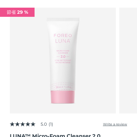
瑞典美膚護理
奧地利
預計送達日期
09/08/2026
節省 29 %
巴林
預計送達日期
10/08/2026
面部清潔
緊致提拉
比利時
預計送達日期
09/08/2026
LUNA™ 4 套裝
BEAR™ 2 套裝
百慕達
預計送達日期
15/08/2026
Anti-aging massage
Microcurrent toning
波士尼亞與赫塞哥維納
預計送達日期
12/08/2026
補水保濕
口腔護理
LUNA™ 4 Plus
BEAR™ 2 go
汶萊
預計送達日期
14/08/2026
UFO™ 3 套裝
issa™ 4
Massage, LED heating
Microcurrent toning on-the-go
FAQ™ 抗老護理
Deep facial hydration
Hybrid silicone sonic toothbrush
保加利亞
預計送達日期
09/08/2026
NEW
LUNA™ 4 Men
BEAR™ 2 eyes & lips
加拿大
預計送達日期
13/08/2026
UFO™ 3 LED
issa™ 4 plus
For men, anti-aging massage
Microcurrent line smoothing device
Near-infrared and red light therapy
Smart hybrid silicone sonic toothbrush
5.0
(1)
智利
預計送達日期
13/08/2026
Write a review
5.0
device
抗老
LED 護理
out
LUNA™ Micro-Foam Cleanser 2.0
of