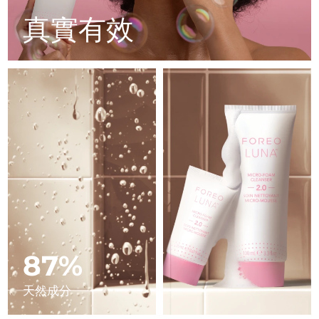
Advanced pore care essentials
以色列
預計送達日期
13/08/2026
For healthy hair
18% PAP
真實有效
護膚品
男士
義大利
預計送達日期
09/08/2026
日本
預計送達日期
12/08/2026
澤西島
預計送達日期
14/08/2026
全部購買
哈薩克
預計送達日期
11/08/2026
FOREO APP
科威特
預計送達日期
09/08/2026
關於我們
拉脫維亞
預計送達日期
09/08/2026
黎巴嫩
預計送達日期
10/08/2026
87%
立陶宛
預計送達日期
09/08/2026
天然成分
盧森堡
預計送達日期
09/08/2026