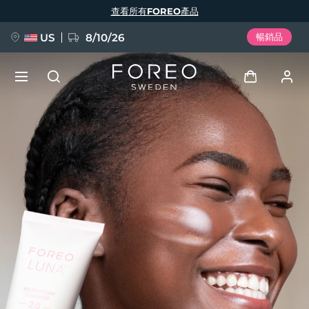
移
查看所有FOREO產品
至
主
內
容
US
8/10/26
暢銷品
新品
登入
語言
BREAKING NEWS
用戶信息
English
Deutsch
Español
我的設備
FAQ™ Pure Beauty-Tech Elixir
Français
Italiano
Português
我的訂單
Polski
Svenska
Русский
Türkçe
简体中文
繁體中文
我的地址
issa™ Teeth Whitening Set
我的訂閱