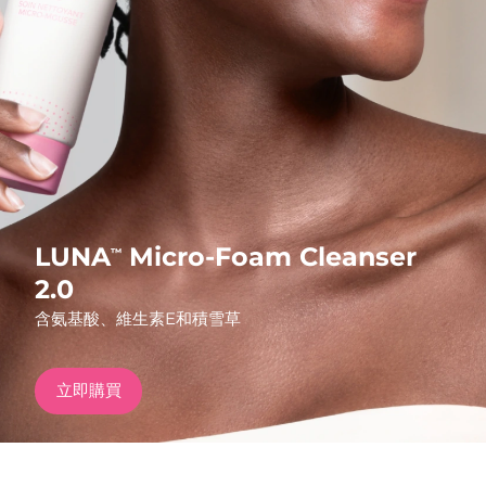
發貨國家
美國
預計送達日期
10/08/2026
FAQ™ Dual LED Panel
英國
預計送達日期
09/08/2026
熱門產品
西班牙
預計送達日期
09/08/2026
澳洲
預計送達日期
12/08/2026
LUNA
Micro-Foam Cleanser
™
法國
預計送達日期
09/08/2026
2.0
特別優惠
暢銷產品
含氨基酸、維生素E和積雪草
德國
預計送達日期
09/08/2026
加拿大
預計送達日期
13/08/2026
立即購買
紅光療法
澳洲
預計送達日期
12/08/2026