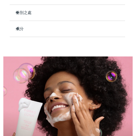
Professional IPL hair removal device
Microcurrent body toning
All hair treatments
All FAQ™ skincare
德國
預計送達日期
09/08/2026
特別之處
FAQ™產品
FAQ™產品
痘肌護理
眼部護理
直布羅陀
PEACH™ 2
LUNA™ 4 body
預計送達日期
13/08/2026
配方含有87%天然成分。
FAQ™ products
All anti-aging treatments
All LED treatments
成分
ESPADA™ 2 plus
BEAR™ 2 eyes & lips
修復受損皮膚並保留皮膚細胞的水分。
IPL hair removal
Massaging body brush
All toning treatments
希臘
預計送達日期
09/08/2026
Recurring acne LED therapy
Microcurrent line smoothing device
減少紫外線造成的傷害並淡化色素沉著。
Aqua/Water/Eau, Glycerin, Sodium Cocoyl Glycinate,
Cocamidopropyl Betaine, PEG-150 Distearate, 1,2-
恢復皮膚的水分屏障，舒緩粗糙和受刺激的肌膚。
Hexanediol, Glycol Distearate, Disodium
中國香港特別行政區
預計送達日期
10/08/2026
PEACH™ 2 go
SUPERCHARGED™ serum
令肌膚平衡、年輕、強韌。
護發
Cocoamphodiacetate, Olive Oil PEG-7 Esters, Sodium
毛孔護理
ESPADA™ 2
IRIS™ 2
Chloride, Polyquaternium-7, Glutamic Acid, Hexylene
Travel-friendly IPL hair removal
Firming body serum
Glycol, Carbomer, Pullulan, Tocopheryl Acetate, Saccharide
匈牙利
LUNA™ 4 hair
預計送達日期
09/08/2026
KIWI™ derma
Acne treatment device
Rejuvenating eye massager
Hydrolysate, Ethylhexylglycerin, Portulaca Oleracea Extract,
NEW
2-in-1 LED scalp massager
Diamond microdermabrasion .
Butylene Glycol, Centella Asiatica Extract, Houttuynia
冰島
預計送達日期
10/08/2026
Cordata Extract, Salvia Hispanica Seed Extract,
PEACH™ Cooling Prep Gel
Fructooligosaccharides, Propanediol, Sodium Benzoate,
ESPADA™ Blemish Solution
眼部護膚
Hydroxyacetophenone
牙齒美白
Cooling IPL hair removal gel
印尼
預計送達日期
07/08/2026
FLIP™ play advanced
KIWI™
Concentrated acne gel
Advanced eye care treatment
issa™ Teeth Whitening Set
LED light hairbrush
Blackhead remover
愛爾蘭
預計送達日期
09/08/2026
更多的
Dual LED + sonic device & 18% PAP gel
ESPADA™ 設備
眼部護理設備
曼島
預計送達日期
11/08/2026
LUNA™ Dual-Peptide Scalp
KIWI™ 皮肤护理
All acne treatment devices
All revitalizing eye massagers
Serum
issa™ Teeth Whitening Gel