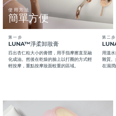
使用方法
阿拉伯聯合大公國
預計送達日期
10/08/2026
簡單方便
英國
預計送達日期
09/08/2026
美國
預計送達日期
10/08/2026
第一步
第二步
LUNA™淨柔卸妝膏
LU
烏茲別克
預計送達日期
14/08/2026
舀出杏仁粒大小的膏體，用手指摩擦直至融
用溫水
化成油。然後在乾燥的臉上以打圈的方式輕
雜質。
越南
預計送達日期
15/08/2026
輕按摩，重點按摩妝面較重的區域。
在濕潤