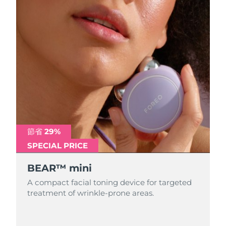
節省 29%
SPECIAL PRICE
BEAR™ mini
A compact facial toning device for targeted
treatment of wrinkle-prone areas.