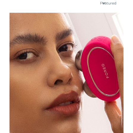
瑞典美膚護理
Featured
奧地利
預計送達日期
8/9/26
巴林
預計送達日期
8/10/26
面部清潔
緊致提拉
比利時
預計送達日期
8/9/26
LUNA™ 4 套裝
BEAR™ 2 套裝
百慕達
預計送達日期
8/15/26
Anti-aging massage
Microcurrent toning
波士尼亞與赫塞哥維納
預計送達日期
8/12/26
補水保濕
口腔護理
LUNA™ 4 Plus
BEAR™ 2 go
汶萊
預計送達日期
8/14/26
UFO™ 3 套裝
issa™ 4
Massage, LED heating
Microcurrent toning on-the-go
FAQ™ 抗老護理
Deep facial hydration
Hybrid silicone sonic toothbrush
保加利亞
預計送達日期
8/9/26
NEW
LUNA™ 4 Men
BEAR™ 2 eyes & lips
加拿大
預計送達日期
8/13/26
UFO™ 3 LED
issa™ 4 plus
For men, anti-aging massage
Microcurrent line smoothing device
Near-infrared and red light therapy
Smart hybrid silicone sonic toothbrush
智利
預計送達日期
8/13/26
device
抗老
LED 護理