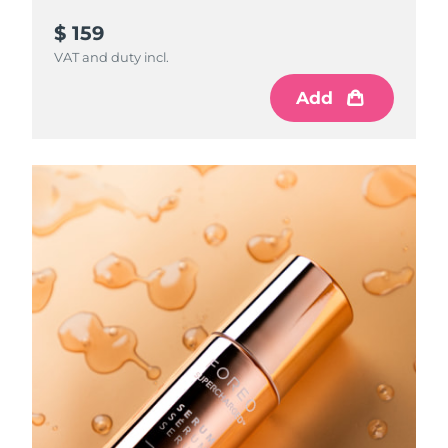
$ 159
波蘭
預計送達日期
8/10/26
VAT and duty incl.
葡萄牙
預計送達日期
8/9/26
Add
波多黎各
預計送達日期
8/11/26
卡達
預計送達日期
8/10/26
留尼旺
預計送達日期
8/14/26
羅馬尼亞
預計送達日期
8/9/26
俄羅斯
預計送達日期
8/17/26
沙烏地阿拉伯
預計送達日期
8/10/26
新加坡
預計送達日期
8/11/26