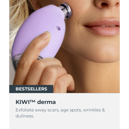
中國澳門特別行政區
預計送達日期
8/11/26
馬來西亞
預計送達日期
8/12/26
馬爾他
預計送達日期
8/9/26
墨西哥
預計送達日期
8/13/26
摩納哥
預計送達日期
8/10/26
荷蘭
預計送達日期
8/9/26
紐西蘭
預計送達日期
8/9/26
BESTSELLERS
KIWI™ derma
挪威
預計送達日期
8/9/26
Exfoliate away scars, age spots, wrinkles &
阿曼
預計送達日期
8/12/26
dullness.
菲律賓
預計送達日期
8/12/26