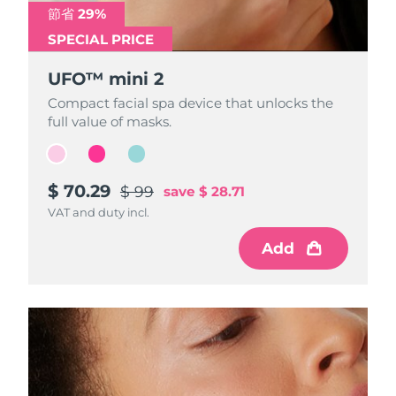
節省 29%
節省 29%
節省 29%
SPECIAL PRICE
SPECIAL PRICE
SPECIAL PRICE
UFO™ mini 2
UFO™ mini 2
UFO™ mini 2
Compact facial spa device that unlocks the
Compact facial spa device that unlocks the
Compact facial spa device that unlocks the
full value of masks.
full value of masks.
full value of masks.
$ 70.29
$ 70.29
$ 70.29
$ 99
$ 99
$ 99
save
save
save
$ 28.71
$ 28.71
$ 28.71
VAT and duty incl.
VAT and duty incl.
VAT and duty incl.
Add
Add
Add