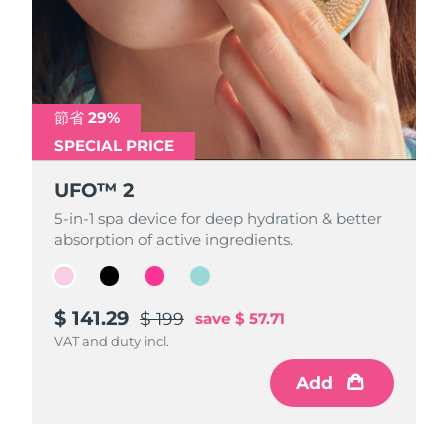
節省 29%
節省 29%
節省 29%
節省 29%
SPECIAL PRICE
SPECIAL PRICE
SPECIAL PRICE
SPECIAL PRICE
UFO™ 2
UFO™ 2
UFO™ 2
UFO™ 2
5-in-1 spa device for deep hydration & better
5-in-1 spa device for deep hydration & better
5-in-1 spa device for deep hydration & better
5-in-1 spa device for deep hydration & better
absorption of active ingredients.
absorption of active ingredients.
absorption of active ingredients.
absorption of active ingredients.
$ 141.29
$ 141.29
$ 141.29
$ 141.29
$ 199
$ 199
$ 199
$ 199
save
save
save
save
$ 57.71
$ 57.71
$ 57.71
$ 57.71
VAT and duty incl.
VAT and duty incl.
VAT and duty incl.
VAT and duty incl.
Add
Add
Add
Add