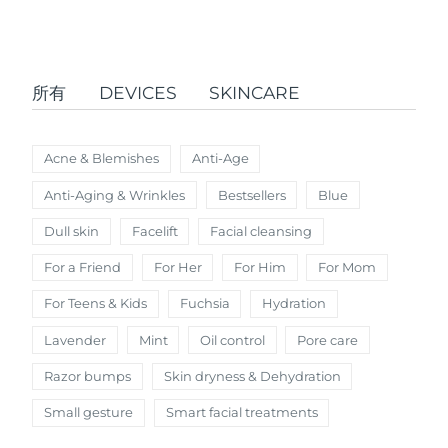
發貨國家
美國
預計送達日期
8/10/26
FAQ™ Dual LED Panel
所有
DEVICES
SKINCARE
英國
預計送達日期
8/9/26
熱門產品
西班牙
預計送達日期
8/9/26
Acne & Blemishes
Anti-Age
Anti-Aging & Wrinkles
Bestsellers
Blue
澳洲
預計送達日期
8/12/26
Dull skin
Facelift
Facial cleansing
法國
預計送達日期
8/9/26
特別優惠
暢銷產品
For a Friend
For Her
For Him
For Mom
德國
預計送達日期
8/9/26
For Teens & Kids
Fuchsia
Hydration
Lavender
Mint
Oil control
Pore care
加拿大
預計送達日期
8/13/26
Razor bumps
Skin dryness & Dehydration
紅光療法
Small gesture
Smart facial treatments
澳洲
預計送達日期
8/12/26