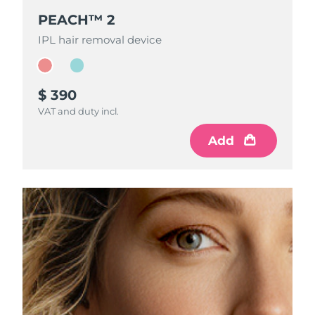
Advanced pore care essentials
以色列
預計送達日期
8/13/26
For healthy hair
18% PAP
PEACH™ 2
PEACH™ 2
護膚品
男士
義大利
預計送達日期
8/9/26
IPL hair removal device
IPL hair removal device
日本
預計送達日期
8/12/26
$ 390
$ 390
澤西島
預計送達日期
8/14/26
全部購買
VAT and duty incl.
VAT and duty incl.
哈薩克
預計送達日期
8/11/26
Add
Add
FOREO APP
科威特
預計送達日期
8/9/26
關於我們
拉脫維亞
預計送達日期
8/9/26
黎巴嫩
預計送達日期
8/10/26
立陶宛
預計送達日期
8/9/26
盧森堡
預計送達日期
8/9/26