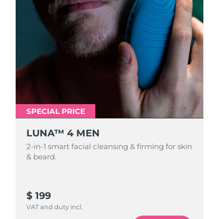
SPECIAL PRICE
LUNA™ 4 MEN
2-in-1 smart facial cleansing & firming for skin
& beard.
$ 199
VAT and duty incl.