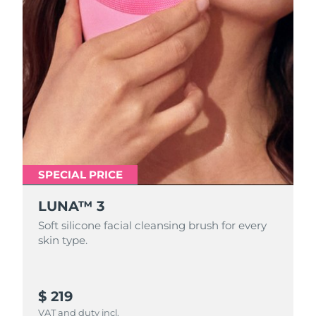
SPECIAL PRICE
LUNA™ 3
Soft silicone facial cleansing brush for every
skin type.
$ 219
VAT and duty incl.