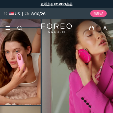
移
查看所有FOREO產品
至
主
內
容
US
8/10/26
暢銷品
新品
登入
語言
BREAKING NEWS
用戶信息
English
Deutsch
Español
我的設備
FAQ™ Pure Beauty-Tech Elixir
Français
Italiano
Português
我的訂單
Polski
Svenska
Русский
Türkçe
简体中文
繁體中文
我的地址
issa™ Teeth Whitening Set
我的訂閱