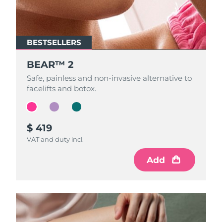
FAQ™ 101
FAQ™ 201
中國
LUNA™ 4 mini
面部提拉護理
預計送達日期
8/9/26
NEW
issa™ 4 smile
UFO™ 3 mini
Clinical anti-aging
LED mask
For young skin, T-zone
Premium anti-aging skincare
哥倫比亞
預計送達日期
8/13/26
Hybrid silicone sonic toothbrush
Red light therapy device for young skin
BESTSELLERS
BESTSELLERS
BESTSELLERS
生髮
肌膚年輕化
克羅埃西亞
預計送達日期
8/9/26
FAQ™ 102
FAQ™ 202
LUNA™ 4 go
BEAR™ 設備
FAQ™ 301
FAQ™ 501
BEAR™ 2
BEAR™ 2
BEAR™ 2
issa™ 4 baby
UFO™ 3 go
Advanced clinical anti-aging
LED mask
For travel or gym bag
All premium facelift devices
NEW
賽普勒斯
預計送達日期
8/10/26
LED hair strengthening scalp massager
Full-Spectrum Red Light Therapy
For ages 0-3
Safe, painless and non-invasive alternative to
Safe, painless and non-invasive alternative to
Safe, painless and non-invasive alternative to
Portable red light therapy
facelifts and botox.
facelifts and botox.
facelifts and botox.
捷克
預計送達日期
8/9/26
FAQ™ 103
FAQ™ 211
LUNA™護膚
保健品
FAQ™ Scalp Serum
FAQ™ 502
issa™ Teeth Whitening Set
面膜
Luxurious clinical anti-aging set
Anti-aging neck & décolleté LED mask
Premium cleansers & balm
丹麥
預計送達日期
8/9/26
Scalp recovery probiotic serum
Full-Spectrum Red Light Therapy
$ 419
$ 399
$ 409
Dual LED + sonic device & 18% PAP gel
Rejuvenation & hydration
專業治療
VAT and duty incl.
VAT and duty incl.
VAT and duty incl.
愛沙尼亞
預計送達日期
8/9/26
FAQ™ P1 Primer
FAQ™ 221
LUNA™ 設備
Add
Add
Add
FAQ™護膚品
ISSA™ 設備
UFO™ 設備
Manuka honey primer
Anti-aging LED hand mask
芬蘭
FAQ™ Red Light Serum
預計送達日期
8/9/26
All facial cleansing devices
All FAQ™ skincare
All silicone sonic toothbrushes
All deep facial hydration devices
法國
預計送達日期
8/9/26
脫毛
身體護理
FAQ™護膚品
FAQ™護膚品
PEACH™ 2 Pro Max
BEAR™ 2 body
FAQ™產品
FAQ™ skincare
法屬玻里尼西亞
預計送達日期
8/13/26
All FAQ™ skincare
All FAQ™ skincare