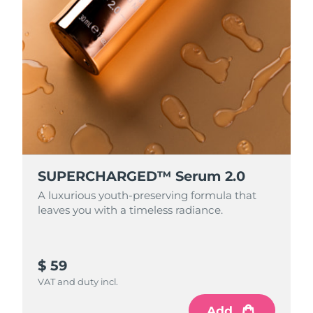
斯洛伐克
預計送達日期
8/9/26
斯洛維尼亞
預計送達日期
8/9/26
南非
預計送達日期
8/17/26
南韓
預計送達日期
8/11/26
西班牙
預計送達日期
8/9/26
SUPERCHARGED™ Serum 2.0
瑞典
預計送達日期
8/9/26
A luxurious youth-preserving formula that
leaves you with a timeless radiance.
瑞士
預計送達日期
8/9/26
台灣
預計送達日期
8/14/26
$ 59
泰國
預計送達日期
8/13/26
VAT and duty incl.
土耳其
Add
預計送達日期
8/10/26