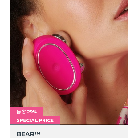
節省 29%
節省 29%
SPECIAL PRICE
SPECIAL PRICE
BEAR™
BEAR™