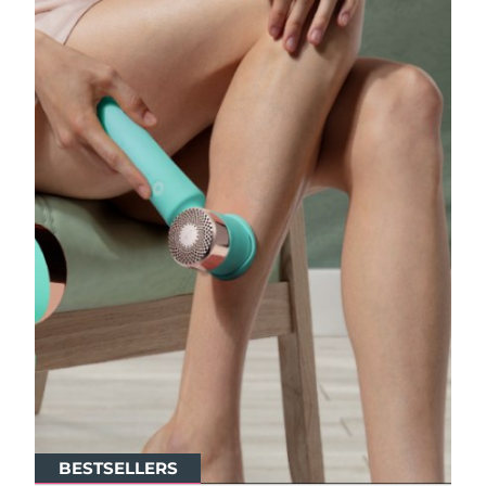
Professional IPL hair removal device
Microcurrent body toning
All hair treatments
All FAQ™ skincare
德國
預計送達日期
8/9/26
FAQ™產品
FAQ™產品
痘肌護理
眼部護理
直布羅陀
PEACH™ 2
LUNA™ 4 body
預計送達日期
8/13/26
FAQ™ products
All anti-aging treatments
All LED treatments
ESPADA™ 2 plus
BEAR™ 2 eyes & lips
IPL hair removal
Massaging body brush
All toning treatments
希臘
預計送達日期
8/9/26
Recurring acne LED therapy
Microcurrent line smoothing device
中國香港特別行政區
預計送達日期
8/10/26
PEACH™ 2 go
SUPERCHARGED™ serum
護發
毛孔護理
ESPADA™ 2
IRIS™ 2
Travel-friendly IPL hair removal
Firming body serum
匈牙利
LUNA™ 4 hair
預計送達日期
8/9/26
KIWI™ derma
Acne treatment device
Rejuvenating eye massager
NEW
2-in-1 LED scalp massager
Diamond microdermabrasion .
冰島
預計送達日期
8/10/26
PEACH™ Cooling Prep Gel
ESPADA™ Blemish Solution
眼部護膚
牙齒美白
Cooling IPL hair removal gel
印尼
預計送達日期
8/7/26
FLIP™ play advanced
KIWI™
Concentrated acne gel
Advanced eye care treatment
issa™ Teeth Whitening Set
LED light hairbrush
Blackhead remover
愛爾蘭
預計送達日期
8/9/26
更多的
Dual LED + sonic device & 18% PAP gel
ESPADA™ 設備
眼部護理設備
曼島
預計送達日期
8/11/26
LUNA™ Dual-Peptide Scalp
KIWI™ 皮肤护理
All acne treatment devices
All revitalizing eye massagers
Serum
BESTSELLERS
BESTSELLERS
issa™ Teeth Whitening Gel