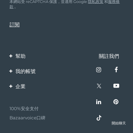
本網站受 reCAPTCHA 保護，並適用 Google
隱私政策
和
服務條
款
。
幫助
關註我們
聯繫我們
我的帳號
訂單與運輸
產品註冊
企業
保修與退換貨
客服支持
關於FOREO
常見問題
100%安全支付
夥伴計畫
電池資訊
Bazaarvoice口碑
聯盟新聞
開始聊天
MYSA