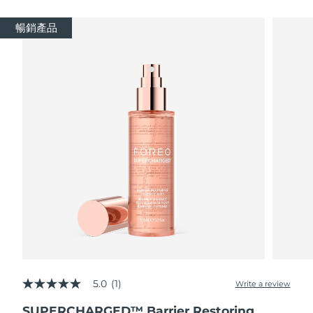
瑞典美膚護理
奧地利
預計送達日期
8/10/26
暢銷產品
巴林
預計送達日期
8/11/26
面部清潔
緊致提拉
比利時
預計送達日期
8/10/26
LUNA™ 4 套裝
BEAR™ 2 套裝
百慕達
預計送達日期
8/16/26
Anti-aging massage
Microcurrent toning
波士尼亞與赫塞哥維納
預計送達日期
8/13/26
補水保濕
口腔護理
LUNA™ 4 Plus
BEAR™ 2 go
汶萊
預計送達日期
8/15/26
UFO™ 3 套裝
issa™ 4
Massage, LED heating
Microcurrent toning on-the-go
FAQ™ 抗老護理
Deep facial hydration
Hybrid silicone sonic toothbrush
保加利亞
預計送達日期
8/10/26
NEW
LUNA™ 4 Men
BEAR™ 2 eyes & lips
加拿大
預計送達日期
8/14/26
UFO™ 3 LED
issa™ 4 plus
For men, anti-aging massage
Microcurrent line smoothing device
Near-infrared and red light therapy
Smart hybrid silicone sonic toothbrush
5.0
(1)
智利
預計送達日期
8/14/26
Write a review
5.0
device
抗老
LED 護理
out
SUPERCHARGED™ Barrier Restoring
of