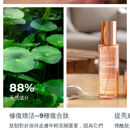
Advanced pore care essentials
以色列
預計送達日期
8/14/26
For healthy hair
18% PAP
護膚品
男士
義大利
預計送達日期
8/10/26
日本
預計送達日期
8/13/26
澤西島
預計送達日期
8/15/26
全部購買
哈薩克
預計送達日期
8/12/26
FOREO APP
科威特
預計送達日期
8/10/26
關於我們
拉脫維亞
預計送達日期
8/10/26
88%
黎巴嫩
預計送達日期
8/11/26
天然成分
立陶宛
預計送達日期
8/10/26
修復煥活--9種復合肽
提亮
盧森堡
預計送達日期
8/10/26
肽類對於保持皮膚年輕至關重要，因為它們
煙酰胺