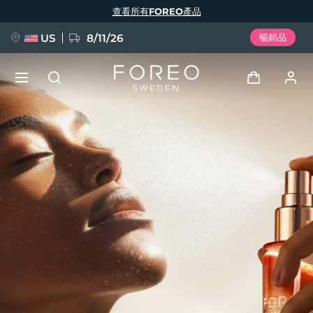
移
查看所有FOREO產品
至
主
內
容
US
8/11/26
暢銷品
新品
登入
語言
BREAKING NEWS
用戶信息
English
Deutsch
Español
我的設備
FAQ™ Pure Beauty-Tech Elixir
Français
Italiano
Português
我的訂單
Polski
Svenska
Русский
Türkçe
简体中文
繁體中文
我的地址
issa™ Teeth Whitening Set
我的訂閱