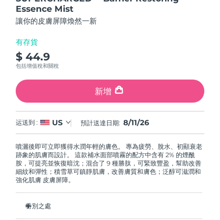
FAQ™ 101
FAQ™ 201
中國
LUNA™ 4 mini
面部提拉護理
預計送達日期
8/10/26
5
Essence Mist
NEW
issa™ 4 smile
stars,
UFO™ 3 mini
Clinical anti-aging
LED mask
For young skin, T-zone
Premium anti-aging skincare
讓你的皮膚屏障煥然一新
average
哥倫比亞
預計送達日期
8/14/26
Hybrid silicone sonic toothbrush
Red light therapy device for young skin
rating
value.
有存貨
生髮
肌膚年輕化
Read
克羅埃西亞
預計送達日期
8/10/26
FAQ™ 102
FAQ™ 202
LUNA™ 4 go
BEAR™ 設備
a
$ 44.9
FAQ™ 301
FAQ™ 501
Review.
issa™ 4 baby
UFO™ 3 go
Advanced clinical anti-aging
LED mask
For travel or gym bag
All premium facelift devices
包括增值稅和關稅
NEW
Same
賽普勒斯
預計送達日期
8/11/26
LED hair strengthening scalp massager
Full-Spectrum Red Light Therapy
page
For ages 0-3
Portable red light therapy
link.
新增
捷克
預計送達日期
8/10/26
FAQ™ 103
FAQ™ 211
LUNA™護膚
保健品
FAQ™ Scalp Serum
FAQ™ 502
issa™ Teeth Whitening Set
面膜
Luxurious clinical anti-aging set
Anti-aging neck & décolleté LED mask
Premium cleansers & balm
丹麥
預計送達日期
8/10/26
8/11/26
US
运送到 :
預計送達日期:
Scalp recovery probiotic serum
Full-Spectrum Red Light Therapy
Dual LED + sonic device & 18% PAP gel
Rejuvenation & hydration
專業治療
愛沙尼亞
預計送達日期
8/10/26
噴灑後即可立即獲得水潤年輕的膚色。 專為疲勞、脫水、初顯衰老
FAQ™ P1 Primer
FAQ™ 221
LUNA™ 設備
跡象的肌膚而設計。 這款補水面部噴霧的配方中含有 2% 的煙酰
FAQ™護膚品
ISSA™ 設備
UFO™ 設備
胺，可提亮並恢復暗沈；混合了 9 種勝肽，可緊致豐盈，幫助改善
Manuka honey primer
Anti-aging LED hand mask
芬蘭
FAQ™ Red Light Serum
預計送達日期
8/10/26
All facial cleansing devices
細紋和彈性；積雪草可鎮靜肌膚，改善膚質和膚色；泛醇可滋潤和
All FAQ™ skincare
All silicone sonic toothbrushes
All deep facial hydration devices
強化肌膚 皮膚屏障。
法國
預計送達日期
8/10/26
脫毛
身體護理
FAQ™護膚品
FAQ™護膚品
特別之處
PEACH™ 2 Pro Max
BEAR™ 2 body
FAQ™產品
FAQ™ skincare
法屬玻里尼西亞
預計送達日期
8/14/26
All FAQ™ skincare
All FAQ™ skincare