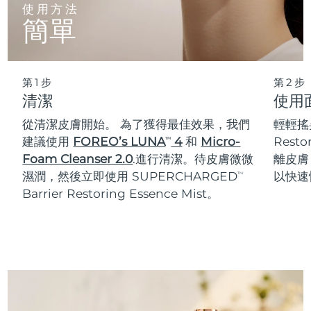
使用方法
簡單
阿拉伯聯合大公國
預計送達日期
8/11/26
英國
預計送達日期
8/10/26
第1步
第2步
美國
預計送達日期
8/11/26
清潔
使用
從清潔皮膚開始。 為了獲得最佳效果，我們
輕輕搖晃
烏茲別克
預計送達日期
8/15/26
建議使用
FOREO’s LUNA
4
和
Micro-
Rest
TM
Foam Cleanser 2.0
.進行清潔。待皮膚微微
離皮膚
越南
預計送達日期
8/16/26
濕潤，然後立即使用 SUPERCHARGED
以快速
TM
Barrier Restoring Essence Mist。