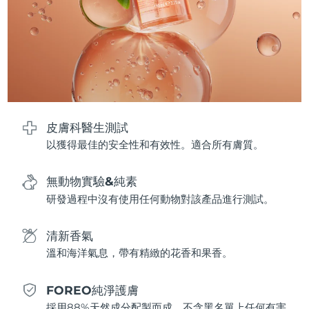
波蘭
預計送達日期
8/11/26
葡萄牙
預計送達日期
8/10/26
波多黎各
預計送達日期
8/12/26
皮膚科醫生測試
卡達
預計送達日期
8/11/26
以獲得最佳的安全性和有效性。適合所有膚質。
留尼旺
預計送達日期
8/15/26
無動物實驗&純素
羅馬尼亞
預計送達日期
8/10/26
研發過程中沒有使用任何動物對該產品進行測試。
俄羅斯
預計送達日期
8/18/26
清新香氣
溫和海洋氣息，帶有精緻的花香和果香。
沙烏地阿拉伯
預計送達日期
8/11/26
FOREO純淨護膚
新加坡
預計送達日期
8/12/26
採用88%天然成分配製而成，不含黑名單上任何有害