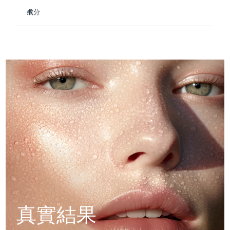
Professional IPL hair removal device
Microcurrent body toning
促進膠原蛋白和彈性蛋白的產生，增強和修復皮膚屏障。
All hair treatments
All FAQ™ skincare
成分
德國
預計送達日期
8/10/26
呈現更明亮、更均勻的膚色，明顯淡化黑斑並鎮靜泛紅。
恢復皮膚的保濕屏障，舒緩刺激並撫平粗糙。
FAQ™產品
Aqua/Water/Eau, Methylpropanediol, Glycerin,
FAQ™產品
痘肌護理
眼部護理
直布羅陀
PEACH™ 2
LUNA™ 4 body
Niacinamide, 1,2-Hexanediol, Betaine,
預計送達日期
8/14/26
FAQ™ products
瞬間讓您的肌膚變得柔軟。
All anti-aging treatments
All LED treatments
Hydroxyacetophenone, Panthenol, Adenosine, Butylene
ESPADA™ 2 plus
BEAR™ 2 eyes & lips
IPL hair removal
Massaging body brush
All toning treatments
隨身攜帶的必需品，可在旅途中快速恢復活力。
Glycol, Sodium Citrate, Allantoin, Centella Asiatica Extract,
希臘
預計送達日期
8/10/26
Recurring acne LED therapy
Microcurrent line smoothing device
Citric Acid, Copper Tripeptide-1, Acetyl Hexapeptide-8,
88%天然成分，純素，零殘忍，無香料，適合所有膚質。
Palmitoyl Pentapeptide-4, Palmitoyl Tripeptide-1, Palmitoyl
Tetrapeptide-7, Tripeptide-1, Tripeptide-2, Tripeptide-3,
中國香港特別行政區
預計送達日期
8/11/26
PEACH™ 2 go
SUPERCHARGED™ serum
Acetyl Octapeptide-3
護發
毛孔護理
ESPADA™ 2
IRIS™ 2
Travel-friendly IPL hair removal
Firming body serum
匈牙利
LUNA™ 4 hair
預計送達日期
8/10/26
KIWI™ derma
Acne treatment device
Rejuvenating eye massager
NEW
2-in-1 LED scalp massager
Diamond microdermabrasion .
冰島
預計送達日期
8/11/26
PEACH™ Cooling Prep Gel
ESPADA™ Blemish Solution
眼部護膚
牙齒美白
Cooling IPL hair removal gel
印尼
預計送達日期
8/8/26
FLIP™ play advanced
KIWI™
Concentrated acne gel
Advanced eye care treatment
issa™ Teeth Whitening Set
LED light hairbrush
Blackhead remover
愛爾蘭
預計送達日期
8/10/26
更多的
Dual LED + sonic device & 18% PAP gel
ESPADA™ 設備
眼部護理設備
曼島
真實結果
預計送達日期
8/12/26
LUNA™ Dual-Peptide Scalp
KIWI™ 皮肤护理
All acne treatment devices
All revitalizing eye massagers
Serum
issa™ Teeth Whitening Gel