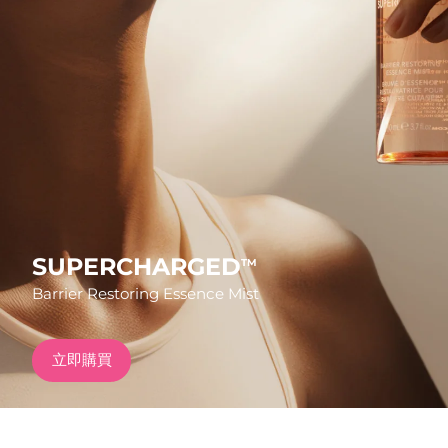
發貨國家
美國
預計送達日期
8/11/26
FAQ™ Dual LED Panel
英國
預計送達日期
8/10/26
熱門產品
西班牙
預計送達日期
8/10/26
澳洲
預計送達日期
8/13/26
法國
預計送達日期
8/10/26
SUPERCHARGED
TM
特別優惠
暢銷產品
Barrier Restoring Essence Mist
德國
預計送達日期
8/10/26
加拿大
預計送達日期
8/14/26
立即購買
紅光療法
澳洲
預計送達日期
8/13/26