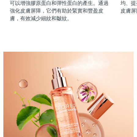
可以增強膠原蛋白和彈性蛋白的產生。通過
均、提
中國澳門特別行政區
預計送達日期
8/12/26
強化皮膚屏障，它們有助於緊實和豐盈皮
皮膚屏
膚，有效減少細紋和皺紋。
馬來西亞
預計送達日期
8/13/26
馬爾他
預計送達日期
8/10/26
墨西哥
預計送達日期
8/14/26
摩納哥
預計送達日期
8/11/26
荷蘭
預計送達日期
8/10/26
紐西蘭
預計送達日期
8/10/26
挪威
預計送達日期
8/10/26
阿曼
預計送達日期
8/13/26
菲律賓
預計送達日期
8/13/26