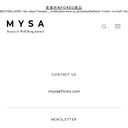
移
至
查看所有FOREO產品
主
BESTSELLERS <div class="header__notification-inner js_promobarDelivery"></div> <a href=
內
容
CONTACT US
mysa@foreo.com
NEWSLETTER