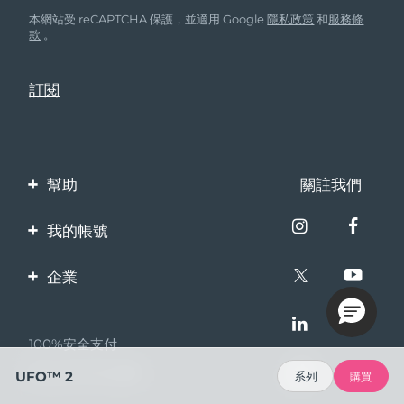
本網站受 reCAPTCHA 保護，並適用 Google
隱私政策
和
服務條
款
。
幫助
關註我們
聯繫我們
我的帳號
訂單與運輸
產品註冊
企業
保修與退換貨
客服支持
關於FOREO
常見問題
100%安全支付
夥伴計畫
電池資訊
Bazaarvoice口碑
UFO™ 2
系列
購買
聯盟新聞