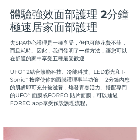
瑞典美膚護理
奧地利
預計送達日期
8/10/26
體驗強效面部護理
2分鐘
極速居家面部護理
巴林
預計送達日期
8/11/26
面部清潔
緊致提拉
比利時
預計送達日期
8/10/26
去SPA中心護理是一種享受，但也可能花費不菲，
LUNA™ 4 套裝
BEAR™ 2 套裝
而且耗時。因此，我們發明了一種方法，讓您可以
百慕達
預計送達日期
8/16/26
Anti-aging massage
Microcurrent toning
在舒適的家中享受五種最受歡迎
波士尼亞與赫塞哥維納
預計送達日期
8/13/26
UFO
2結合熱能科技、冷能科技、LED彩光和T-
TM
補水保濕
口腔護理
Sonic
按摩使你的面膜護理事半功倍。 2分鐘內您
LUNA™ 4 Plus
BEAR™ 2 go
TM
汶萊
預計送達日期
8/15/26
UFO™ 3 套裝
issa™ 4
的肌膚即可充分被滋養，煥發青春活力。搭配專門
Massage, LED heating
Microcurrent toning on-the-go
FAQ™ 抗老護理
Deep facial hydration
Hybrid silicone sonic toothbrush
的UFO
面膜或FOREO 貼片面膜，可以通過
TM
保加利亞
預計送達日期
8/10/26
FOREO app享受預設護理流程。
NEW
LUNA™ 4 Men
BEAR™ 2 eyes & lips
加拿大
預計送達日期
8/14/26
UFO™ 3 LED
issa™ 4 plus
For men, anti-aging massage
Microcurrent line smoothing device
Near-infrared and red light therapy
Smart hybrid silicone sonic toothbrush
智利
預計送達日期
8/14/26
device
抗老
LED 護理