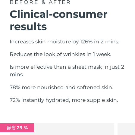
BEFORE & AFTER
中國澳門特別行政區
預計送達日期
8/12/26
Clinical-consumer
馬來西亞
預計送達日期
8/13/26
results
馬爾他
預計送達日期
8/10/26
Increases skin moisture by 126% in 2 mins.
墨西哥
預計送達日期
8/14/26
Reduces the look of wrinkles in 1 week.
摩納哥
預計送達日期
8/11/26
Is more effective than a sheet mask in just 2
mins.
荷蘭
預計送達日期
8/10/26
78% more nourished and softened skin.
紐西蘭
預計送達日期
8/10/26
72% instantly hydrated, more supple skin.
挪威
預計送達日期
8/10/26
阿曼
預計送達日期
8/13/26
節省 29 %
菲律賓
預計送達日期
8/13/26