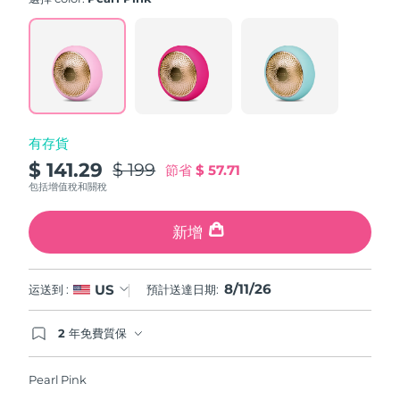
value.
斯洛伐克
預計送達日期
8/10/26
Read
779
Reviews.
斯洛維尼亞
預計送達日期
8/10/26
Same
page
link.
南非
預計送達日期
8/18/26
有存貨
南韓
預計送達日期
8/12/26
$ 141.29
$ 199
節省
$ 57.71
西班牙
預計送達日期
8/10/26
包括增值稅和關稅
瑞典
預計送達日期
8/10/26
新增
瑞士
預計送達日期
8/10/26
8/11/26
US
运送到 :
預計送達日期:
台灣
預計送達日期
8/15/26
2 年免費質保
如果您在2年質保期內發現任何非人為品質問題，
泰國
預計送達日期
8/14/26
FOREO將免費為您更換產品。
Pearl Pink
土耳其
預計送達日期
8/11/26