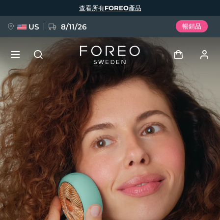
移
查看所有FOREO產品
至
主
內
容
US
8/11/26
暢銷品
新品
登入
語言
BREAKING NEWS
用戶信息
English
Deutsch
Español
我的設備
FAQ™ Pure Beauty-Tech Elixir
Français
Italiano
Português
我的訂單
Polski
Svenska
Русский
Türkçe
简体中文
繁體中文
我的地址
issa™ Teeth Whitening Set
我的訂閱