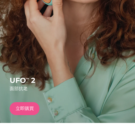
發貨國家
美國
預計送達日期
8/11/26
FAQ™ Dual LED Panel
英國
預計送達日期
8/10/26
熱門產品
西班牙
預計送達日期
8/10/26
澳洲
預計送達日期
8/13/26
法國
預計送達日期
8/10/26
UFO
2
™
特別優惠
暢銷產品
面部抗老
德國
預計送達日期
8/10/26
加拿大
預計送達日期
8/14/26
立即購買
紅光療法
澳洲
預計送達日期
8/13/26