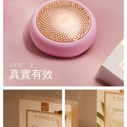
FAQ™ 101
FAQ™ 201
中國
LUNA™ 4 mini
面部提拉護理
預計送達日期
8/10/26
NEW
issa™ 4 smile
UFO™ 3 mini
Clinical anti-aging
LED mask
For young skin, T-zone
Premium anti-aging skincare
哥倫比亞
預計送達日期
8/14/26
Hybrid silicone sonic toothbrush
Red light therapy device for young skin
生髮
肌膚年輕化
克羅埃西亞
預計送達日期
8/10/26
FAQ™ 102
FAQ™ 202
LUNA™ 4 go
BEAR™ 設備
FAQ™ 301
FAQ™ 501
issa™ 4 baby
UFO™ 3 go
Advanced clinical anti-aging
LED mask
For travel or gym bag
All premium facelift devices
NEW
賽普勒斯
預計送達日期
8/11/26
LED hair strengthening scalp massager
Full-Spectrum Red Light Therapy
For ages 0-3
Portable red light therapy
捷克
預計送達日期
8/10/26
FAQ™ 103
FAQ™ 211
LUNA™護膚
保健品
FAQ™ Scalp Serum
FAQ™ 502
UFO
2
issa™ Teeth Whitening Set
面膜
TM
Luxurious clinical anti-aging set
Anti-aging neck & décolleté LED mask
Premium cleansers & balm
丹麥
預計送達日期
8/10/26
真實有效
Scalp recovery probiotic serum
Full-Spectrum Red Light Therapy
Dual LED + sonic device & 18% PAP gel
Rejuvenation & hydration
專業治療
愛沙尼亞
預計送達日期
8/10/26
FAQ™ P1 Primer
FAQ™ 221
LUNA™ 設備
FAQ™護膚品
ISSA™ 設備
UFO™ 設備
Manuka honey primer
Anti-aging LED hand mask
芬蘭
FAQ™ Red Light Serum
預計送達日期
8/10/26
All facial cleansing devices
All FAQ™ skincare
All silicone sonic toothbrushes
All deep facial hydration devices
法國
預計送達日期
8/10/26
脫毛
身體護理
FAQ™護膚品
FAQ™護膚品
PEACH™ 2 Pro Max
BEAR™ 2 body
FAQ™產品
FAQ™ skincare
法屬玻里尼西亞
預計送達日期
8/14/26
All FAQ™ skincare
All FAQ™ skincare