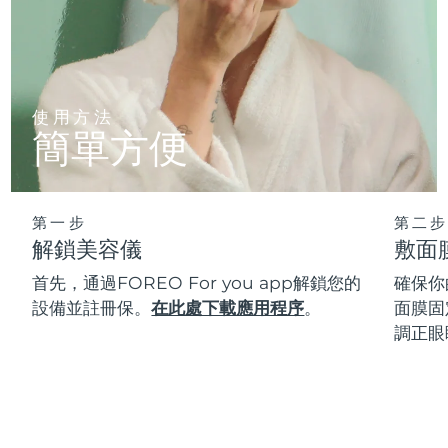
使用方法
簡單方便
第一步
第二步
解鎖美容儀
敷面
首先，通過FOREO For you app解鎖您的
確保你
設備並註冊保。
在此處下載應用程序
。
面膜固
調正眼