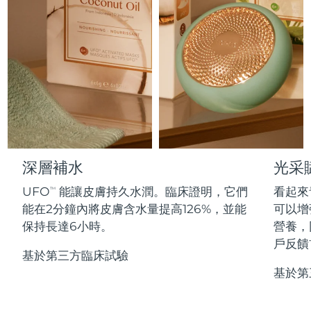
Professional IPL hair removal device
Microcurrent body toning
All hair treatments
All FAQ™ skincare
德國
預計送達日期
8/10/26
FAQ™產品
FAQ™產品
痘肌護理
眼部護理
直布羅陀
PEACH™ 2
LUNA™ 4 body
預計送達日期
8/14/26
FAQ™ products
All anti-aging treatments
All LED treatments
ESPADA™ 2 plus
BEAR™ 2 eyes & lips
IPL hair removal
Massaging body brush
All toning treatments
希臘
預計送達日期
8/10/26
Recurring acne LED therapy
Microcurrent line smoothing device
中國香港特別行政區
預計送達日期
8/11/26
PEACH™ 2 go
SUPERCHARGED™ serum
護發
毛孔護理
ESPADA™ 2
IRIS™ 2
Travel-friendly IPL hair removal
Firming body serum
匈牙利
LUNA™ 4 hair
預計送達日期
8/10/26
KIWI™ derma
Acne treatment device
Rejuvenating eye massager
NEW
深層補水
光采
2-in-1 LED scalp massager
Diamond microdermabrasion .
冰島
預計送達日期
8/11/26
UFO
能讓皮膚持久水潤。臨床證明，它們
看起來
PEACH™ Cooling Prep Gel
TM
ESPADA™ Blemish Solution
眼部護膚
能在2分鐘內將皮膚含水量提高126%，並能
可以增
牙齒美白
Cooling IPL hair removal gel
印尼
預計送達日期
8/8/26
FLIP™ play advanced
KIWI™
保持長達6小時。
營養，
Concentrated acne gel
Advanced eye care treatment
issa™ Teeth Whitening Set
LED light hairbrush
Blackhead remover
戶反饋
愛爾蘭
預計送達日期
8/10/26
更多的
Dual LED + sonic device & 18% PAP gel
基於第三方臨床試驗
基於第
ESPADA™ 設備
眼部護理設備
曼島
預計送達日期
8/12/26
LUNA™ Dual-Peptide Scalp
KIWI™ 皮肤护理
All acne treatment devices
All revitalizing eye massagers
Serum
issa™ Teeth Whitening Gel