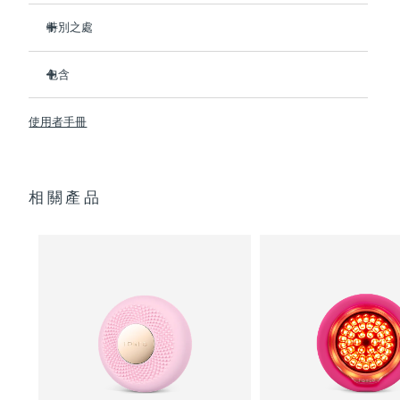
特別之處
阿拉伯聯合大公國
預計送達日期
8/11/26
比前代產品速率提升5倍，並可以自由控制溫度。
包含
英國
預計送達日期
8/10/26
熱能科技幫助面膜中的成分深入肌膚。
冷能科技可以去除浮腫，緊緻皮膚，縮小毛孔。
UFO
2
™
美國
使用者手冊
預計送達日期
8/11/26
T-Sonic
按摩可以緩解肌肉緊張，增強皮膚光澤。
USB 充電線
™
全光譜LED彩光有助於肌膚煥發活力。
快速操作指南
烏茲別克
預計送達日期
8/15/26
臨床證明，僅7天即可顯著減少皺紋。
通用操作指南
相關產品
2年質保 (西班牙：3年質保)
越南
預計送達日期
8/16/26