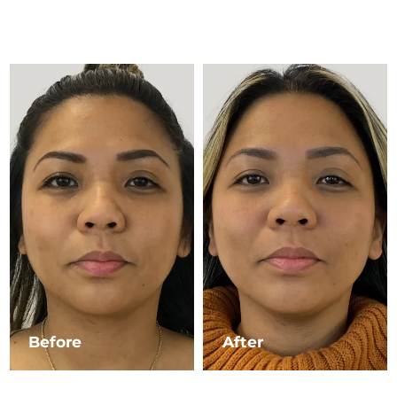
Advanced pore care essentials
以色列
預計送達日期
8/14/26
For healthy hair
18% PAP
護膚品
男士
義大利
預計送達日期
8/10/26
日本
預計送達日期
8/13/26
澤西島
預計送達日期
8/15/26
全部購買
哈薩克
預計送達日期
8/12/26
FOREO APP
科威特
預計送達日期
8/10/26
關於我們
拉脫維亞
預計送達日期
8/10/26
黎巴嫩
預計送達日期
8/11/26
立陶宛
預計送達日期
8/10/26
Before
After
盧森堡
預計送達日期
8/10/26