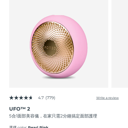
波蘭
預計送達日期
8/11/26
葡萄牙
預計送達日期
8/10/26
波多黎各
預計送達日期
8/12/26
卡達
預計送達日期
8/11/26
留尼旺
預計送達日期
8/15/26
羅馬尼亞
預計送達日期
8/10/26
俄羅斯
預計送達日期
8/18/26
4.7
(779)
Write a review
4.7
out
沙烏地阿拉伯
預計送達日期
8/11/26
UFO™ 2
of
5
5合1面部美容儀，在家只需2分鐘搞定面部護理
stars,
新加坡
預計送達日期
8/12/26
average
rating
選擇 color:
Pearl Pink