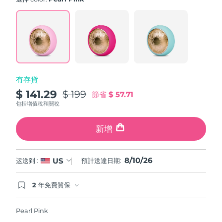
value.
斯洛伐克
預計送達日期
8/9/26
Read
779
Reviews.
斯洛維尼亞
預計送達日期
8/9/26
Same
page
link.
南非
預計送達日期
8/17/26
有存貨
南韓
預計送達日期
8/11/26
$ 141.29
$ 199
節省
$ 57.71
西班牙
預計送達日期
8/9/26
包括增值稅和關稅
瑞典
預計送達日期
8/9/26
新增
瑞士
預計送達日期
8/9/26
8/10/26
US
运送到 :
預計送達日期:
台灣
預計送達日期
8/14/26
2 年免費質保
如果您在2年質保期內發現任何非人為品質問題，
泰國
預計送達日期
8/13/26
FOREO將免費為您更換產品。
Pearl Pink
土耳其
預計送達日期
8/10/26