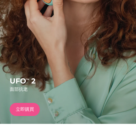
發貨國家
美國
預計送達日期
8/10/26
FAQ™ Dual LED Panel
英國
預計送達日期
8/9/26
熱門產品
西班牙
預計送達日期
8/9/26
澳洲
預計送達日期
8/12/26
法國
預計送達日期
8/9/26
UFO
2
™
特別優惠
暢銷產品
面部抗老
德國
預計送達日期
8/9/26
加拿大
預計送達日期
8/13/26
立即購買
紅光療法
澳洲
預計送達日期
8/12/26