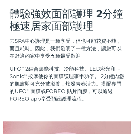
瑞典美膚護理
奧地利
預計送達日期
8/9/26
體驗強效面部護理
2分鐘
極速居家面部護理
巴林
預計送達日期
8/10/26
面部清潔
緊致提拉
比利時
預計送達日期
8/9/26
去SPA中心護理是一種享受，但也可能花費不菲，
LUNA™ 4 套裝
BEAR™ 2 套裝
而且耗時。因此，我們發明了一種方法，讓您可以
百慕達
預計送達日期
8/15/26
Anti-aging massage
Microcurrent toning
在舒適的家中享受五種最受歡迎
波士尼亞與赫塞哥維納
預計送達日期
8/12/26
UFO
2結合熱能科技、冷能科技、LED彩光和T-
TM
補水保濕
口腔護理
Sonic
按摩使你的面膜護理事半功倍。 2分鐘內您
LUNA™ 4 Plus
BEAR™ 2 go
TM
汶萊
預計送達日期
8/14/26
UFO™ 3 套裝
issa™ 4
的肌膚即可充分被滋養，煥發青春活力。搭配專門
Massage, LED heating
Microcurrent toning on-the-go
FAQ™ 抗老護理
Deep facial hydration
Hybrid silicone sonic toothbrush
的UFO
面膜或FOREO 貼片面膜，可以通過
TM
保加利亞
預計送達日期
8/9/26
FOREO app享受預設護理流程。
NEW
LUNA™ 4 Men
BEAR™ 2 eyes & lips
加拿大
預計送達日期
8/13/26
UFO™ 3 LED
issa™ 4 plus
For men, anti-aging massage
Microcurrent line smoothing device
Near-infrared and red light therapy
Smart hybrid silicone sonic toothbrush
智利
預計送達日期
8/13/26
device
抗老
LED 護理