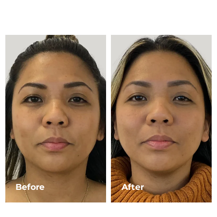
Advanced pore care essentials
以色列
預計送達日期
8/13/26
For healthy hair
18% PAP
護膚品
男士
義大利
預計送達日期
8/9/26
日本
預計送達日期
8/12/26
澤西島
預計送達日期
8/14/26
全部購買
哈薩克
預計送達日期
8/11/26
FOREO APP
科威特
預計送達日期
8/9/26
關於我們
拉脫維亞
預計送達日期
8/9/26
黎巴嫩
預計送達日期
8/10/26
立陶宛
預計送達日期
8/9/26
Before
After
盧森堡
預計送達日期
8/9/26