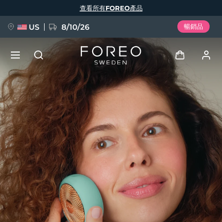
移
查看所有FOREO產品
至
主
內
容
US
8/10/26
暢銷品
新品
登入
語言
BREAKING NEWS
用戶信息
English
Deutsch
Español
我的設備
FAQ™ Pure Beauty-Tech Elixir
Français
Italiano
Português
我的訂單
Polski
Svenska
Русский
Türkçe
简体中文
繁體中文
我的地址
issa™ Teeth Whitening Set
我的訂閱