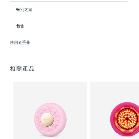
特別之處
阿拉伯聯合大公國
預計送達日期
8/10/26
比前代產品速率提升5倍，並可以自由控制溫度。
包含
英國
預計送達日期
8/9/26
熱能科技幫助面膜中的成分深入肌膚。
冷能科技可以去除浮腫，緊緻皮膚，縮小毛孔。
UFO
2
™
美國
使用者手冊
預計送達日期
8/10/26
T-Sonic
按摩可以緩解肌肉緊張，增強皮膚光澤。
USB 充電線
™
全光譜LED彩光有助於肌膚煥發活力。
快速操作指南
烏茲別克
預計送達日期
8/14/26
臨床證明，僅7天即可顯著減少皺紋。
通用操作指南
相關產品
2年質保 (西班牙：3年質保)
越南
預計送達日期
8/15/26