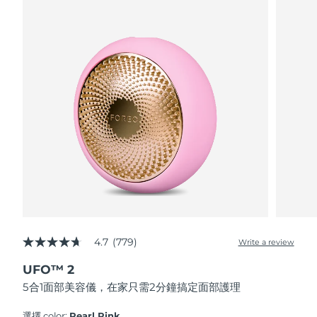
波蘭
預計送達日期
8/10/26
葡萄牙
預計送達日期
8/9/26
波多黎各
預計送達日期
8/11/26
卡達
預計送達日期
8/10/26
留尼旺
預計送達日期
8/14/26
羅馬尼亞
預計送達日期
8/9/26
俄羅斯
預計送達日期
8/17/26
4.7
(779)
Write a review
4.7
out
沙烏地阿拉伯
預計送達日期
8/10/26
UFO™ 2
of
5
5合1面部美容儀，在家只需2分鐘搞定面部護理
stars,
新加坡
預計送達日期
8/11/26
average
rating
選擇 color:
Pearl Pink