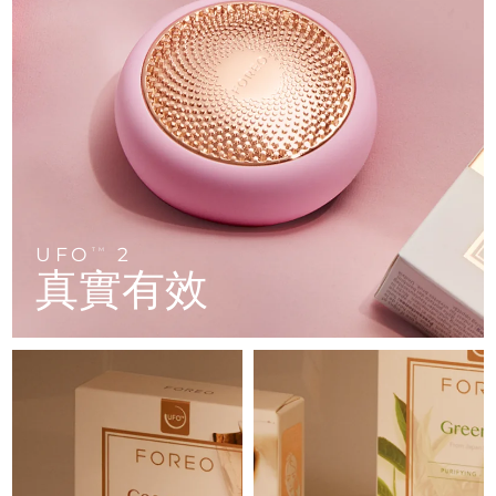
FAQ™ 101
FAQ™ 201
中國
LUNA™ 4 mini
面部提拉護理
預計送達日期
8/9/26
NEW
issa™ 4 smile
UFO™ 3 mini
Clinical anti-aging
LED mask
For young skin, T-zone
Premium anti-aging skincare
哥倫比亞
預計送達日期
8/13/26
Hybrid silicone sonic toothbrush
Red light therapy device for young skin
生髮
肌膚年輕化
克羅埃西亞
預計送達日期
8/9/26
FAQ™ 102
FAQ™ 202
LUNA™ 4 go
BEAR™ 設備
FAQ™ 301
FAQ™ 501
issa™ 4 baby
UFO™ 3 go
Advanced clinical anti-aging
LED mask
For travel or gym bag
All premium facelift devices
NEW
賽普勒斯
預計送達日期
8/10/26
LED hair strengthening scalp massager
Full-Spectrum Red Light Therapy
For ages 0-3
Portable red light therapy
捷克
預計送達日期
8/9/26
FAQ™ 103
FAQ™ 211
LUNA™護膚
保健品
FAQ™ Scalp Serum
FAQ™ 502
UFO
2
issa™ Teeth Whitening Set
面膜
TM
Luxurious clinical anti-aging set
Anti-aging neck & décolleté LED mask
Premium cleansers & balm
丹麥
預計送達日期
8/9/26
真實有效
Scalp recovery probiotic serum
Full-Spectrum Red Light Therapy
Dual LED + sonic device & 18% PAP gel
Rejuvenation & hydration
專業治療
愛沙尼亞
預計送達日期
8/9/26
FAQ™ P1 Primer
FAQ™ 221
LUNA™ 設備
FAQ™護膚品
ISSA™ 設備
UFO™ 設備
Manuka honey primer
Anti-aging LED hand mask
芬蘭
FAQ™ Red Light Serum
預計送達日期
8/9/26
All facial cleansing devices
All FAQ™ skincare
All silicone sonic toothbrushes
All deep facial hydration devices
法國
預計送達日期
8/9/26
脫毛
身體護理
FAQ™護膚品
FAQ™護膚品
PEACH™ 2 Pro Max
BEAR™ 2 body
FAQ™產品
FAQ™ skincare
法屬玻里尼西亞
預計送達日期
8/13/26
All FAQ™ skincare
All FAQ™ skincare