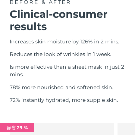
BEFORE & AFTER
中國澳門特別行政區
預計送達日期
8/11/26
Clinical-consumer
馬來西亞
預計送達日期
8/12/26
results
馬爾他
預計送達日期
8/9/26
Increases skin moisture by 126% in 2 mins.
墨西哥
預計送達日期
8/13/26
Reduces the look of wrinkles in 1 week.
摩納哥
預計送達日期
8/10/26
Is more effective than a sheet mask in just 2
mins.
荷蘭
預計送達日期
8/9/26
78% more nourished and softened skin.
紐西蘭
預計送達日期
8/9/26
72% instantly hydrated, more supple skin.
挪威
預計送達日期
8/9/26
阿曼
預計送達日期
8/12/26
節省 29 %
菲律賓
預計送達日期
8/12/26