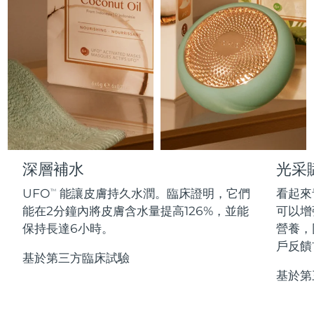
Professional IPL hair removal device
Microcurrent body toning
All hair treatments
All FAQ™ skincare
德國
預計送達日期
8/9/26
FAQ™產品
FAQ™產品
痘肌護理
眼部護理
直布羅陀
PEACH™ 2
LUNA™ 4 body
預計送達日期
8/13/26
FAQ™ products
All anti-aging treatments
All LED treatments
ESPADA™ 2 plus
BEAR™ 2 eyes & lips
IPL hair removal
Massaging body brush
All toning treatments
希臘
預計送達日期
8/9/26
Recurring acne LED therapy
Microcurrent line smoothing device
中國香港特別行政區
預計送達日期
8/10/26
PEACH™ 2 go
SUPERCHARGED™ serum
護發
毛孔護理
ESPADA™ 2
IRIS™ 2
Travel-friendly IPL hair removal
Firming body serum
匈牙利
LUNA™ 4 hair
預計送達日期
8/9/26
KIWI™ derma
Acne treatment device
Rejuvenating eye massager
NEW
深層補水
光采
2-in-1 LED scalp massager
Diamond microdermabrasion .
冰島
預計送達日期
8/10/26
UFO
能讓皮膚持久水潤。臨床證明，它們
看起來
PEACH™ Cooling Prep Gel
TM
ESPADA™ Blemish Solution
眼部護膚
能在2分鐘內將皮膚含水量提高126%，並能
可以增
牙齒美白
Cooling IPL hair removal gel
印尼
預計送達日期
8/7/26
FLIP™ play advanced
KIWI™
保持長達6小時。
營養，
Concentrated acne gel
Advanced eye care treatment
issa™ Teeth Whitening Set
LED light hairbrush
Blackhead remover
戶反饋
愛爾蘭
預計送達日期
8/9/26
更多的
Dual LED + sonic device & 18% PAP gel
基於第三方臨床試驗
基於第
ESPADA™ 設備
眼部護理設備
曼島
預計送達日期
8/11/26
LUNA™ Dual-Peptide Scalp
KIWI™ 皮肤护理
All acne treatment devices
All revitalizing eye massagers
Serum
issa™ Teeth Whitening Gel