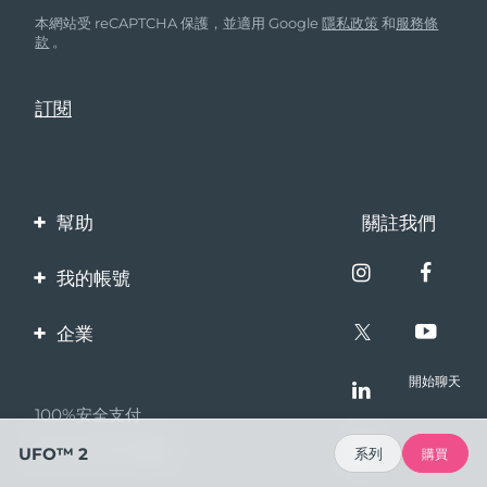
本網站受 reCAPTCHA 保護，並適用 Google
隱私政策
和
服務條
款
。
幫助
關註我們
聯繫我們
我的帳號
訂單與運輸
產品註冊
企業
保修與退換貨
客服支持
關於FOREO
開始聊天
常見問題
100%安全支付
夥伴計畫
電池資訊
Bazaarvoice口碑
UFO™ 2
系列
購買
聯盟新聞