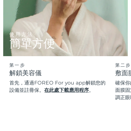
使用方法
簡單方便
第一步
第二步
解鎖美容儀
敷面
首先，通過FOREO For you app解鎖您的
確保你
設備並註冊保。
在此處下載應用程序
。
面膜固
調正眼