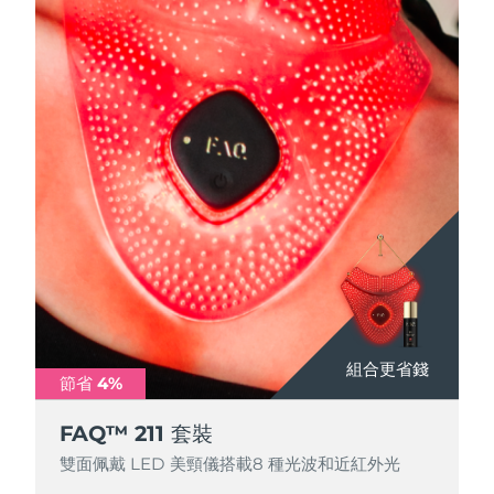
組合更省錢
節省 4%
FAQ™ 211 套裝
雙面佩戴 LED 美頸儀搭載8 種光波和近紅外光