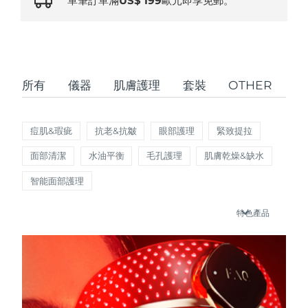
單筆訂單滿US$ 199歐元即享免郵。
瑞典美膚護理
奧地利
預計送達日期
09/08/2026
巴林
預計送達日期
10/08/2026
面部清潔
緊致提拉
所有
儀器
肌膚護理
套裝
OTHER
比利時
預計送達日期
09/08/2026
LUNA™ 4 套裝
BEAR™ 2 套裝
百慕達
預計送達日期
15/08/2026
Anti-aging massage
Microcurrent toning
痘肌&瑕疵
抗老&抗皺
眼部護理
緊致提拉
波士尼亞與赫塞哥維納
預計送達日期
12/08/2026
面部清潔
水油平衡
毛孔護理
肌膚乾燥&缺水
補水保濕
口腔護理
LUNA™ 4 Plus
BEAR™ 2 go
智能面部護理
汶萊
預計送達日期
14/08/2026
UFO™ 3 套裝
issa™ 4
Massage, LED heating
Microcurrent toning on-the-go
FAQ™ 抗老護理
Deep facial hydration
Hybrid silicone sonic toothbrush
特色產品
保加利亞
預計送達日期
09/08/2026
NEW
LUNA™ 4 Men
BEAR™ 2 eyes & lips
加拿大
預計送達日期
13/08/2026
UFO™ 3 LED
issa™ 4 plus
For men, anti-aging massage
Microcurrent line smoothing device
Near-infrared and red light therapy
Smart hybrid silicone sonic toothbrush
智利
預計送達日期
13/08/2026
device
抗老
LED 護理