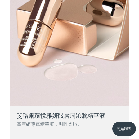
斐珞爾臻悅雅妍眼唇周沁潤精華液
高濃縮導電精華液，明眸柔唇。
開始聊天