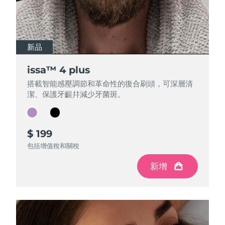
新品
新品
issa™ 4 plus
issa™ 4 plus
搭載智能感壓調節和革命性的復合刷頭，可深層清
搭載智能感壓調節和革命性的復合刷頭，可深層清
潔、保護牙齦幷減少牙菌斑。
潔、保護牙齦幷減少牙菌斑。
$ 199
$ 199
包括增值稅和關稅
包括增值稅和關稅
新增
新增