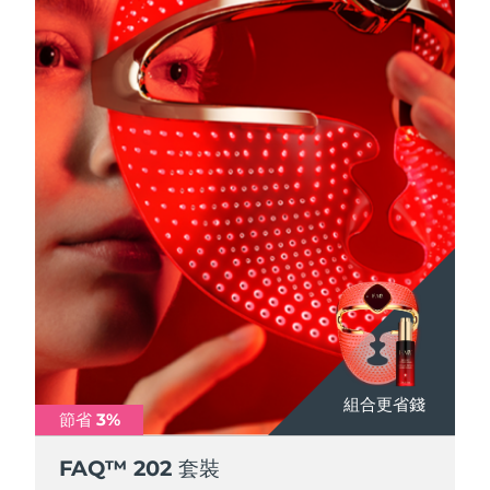
FAQ™ 101
FAQ™ 201
中國
LUNA™ 4 mini
面部提拉護理
預計送達日期
09/08/2026
NEW
issa™ 4 smile
UFO™ 3 mini
Clinical anti-aging
LED mask
For young skin, T-zone
Premium anti-aging skincare
哥倫比亞
預計送達日期
13/08/2026
Hybrid silicone sonic toothbrush
Red light therapy device for young skin
生髮
肌膚年輕化
克羅埃西亞
預計送達日期
09/08/2026
FAQ™ 102
FAQ™ 202
LUNA™ 4 go
BEAR™ 設備
FAQ™ 301
FAQ™ 501
issa™ 4 baby
UFO™ 3 go
Advanced clinical anti-aging
LED mask
For travel or gym bag
All premium facelift devices
NEW
賽普勒斯
預計送達日期
10/08/2026
LED hair strengthening scalp massager
Full-Spectrum Red Light Therapy
For ages 0-3
Portable red light therapy
捷克
預計送達日期
09/08/2026
FAQ™ 103
FAQ™ 211
LUNA™護膚
保健品
FAQ™ Scalp Serum
FAQ™ 502
issa™ Teeth Whitening Set
面膜
Luxurious clinical anti-aging set
Anti-aging neck & décolleté LED mask
Premium cleansers & balm
丹麥
預計送達日期
09/08/2026
Scalp recovery probiotic serum
Full-Spectrum Red Light Therapy
Dual LED + sonic device & 18% PAP gel
Rejuvenation & hydration
專業治療
愛沙尼亞
預計送達日期
09/08/2026
FAQ™ P1 Primer
FAQ™ 221
LUNA™ 設備
FAQ™護膚品
ISSA™ 設備
UFO™ 設備
Manuka honey primer
Anti-aging LED hand mask
芬蘭
FAQ™ Red Light Serum
預計送達日期
09/08/2026
All facial cleansing devices
All FAQ™ skincare
All silicone sonic toothbrushes
All deep facial hydration devices
組合更省錢
法國
節省 3%
預計送達日期
09/08/2026
脫毛
身體護理
FAQ™護膚品
FAQ™護膚品
PEACH™ 2 Pro Max
BEAR™ 2 body
FAQ™ 202 套裝
FAQ™產品
FAQ™ skincare
法屬玻里尼西亞
預計送達日期
13/08/2026
All FAQ™ skincare
All FAQ™ skincare