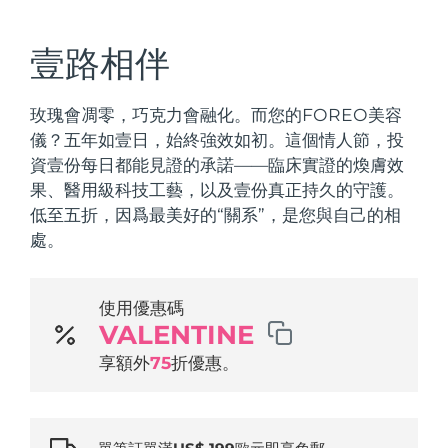
發貨國家
壹路相伴
美國
預計送達日期
10/08/2026
FAQ™ Dual LED Panel
英國
預計送達日期
09/08/2026
玫瑰會凋零，巧克力會融化。而您的FOREO美容
儀？五年如壹日，始終強效如初。這個情人節，投
熱門產品
西班牙
預計送達日期
09/08/2026
資壹份每日都能見證的承諾——臨床實證的煥膚效
果、醫用級科技工藝，以及壹份真正持久的守護。
澳洲
預計送達日期
12/08/2026
低至五折，因爲最美好的“關系”，是您與自己的相
處。
法國
預計送達日期
09/08/2026
特別優惠
暢銷產品
德國
預計送達日期
09/08/2026
使用優惠碼
VALENTINE
加拿大
預計送達日期
13/08/2026
享額外
75
折優惠。
紅光療法
澳洲
預計送達日期
12/08/2026