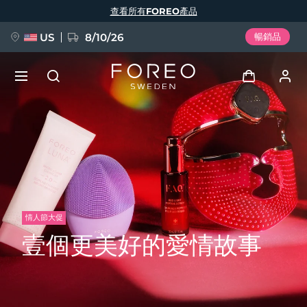
移
查看所有FOREO產品
至
主
內
容
US
8/10/26
暢銷品
新品
登入
語言
BREAKING NEWS
用戶信息
English
Deutsch
Español
我的設備
FAQ™ Pure Beauty-Tech Elixir
Français
Italiano
Português
情人節大促
我的訂單
Polski
Svenska
Русский
壹個更美好的愛情故事
Türkçe
简体中文
繁體中文
我的地址
issa™ Teeth Whitening Set
我的訂閱