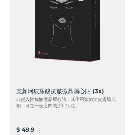
芙顏珂玻尿酸抗皺微晶眉心貼 (3x)
非侵入性抗皺微晶眉心貼，其作用類似於皮膚填充
劑，可在一夜之間減少川字紋。
$ 49.9