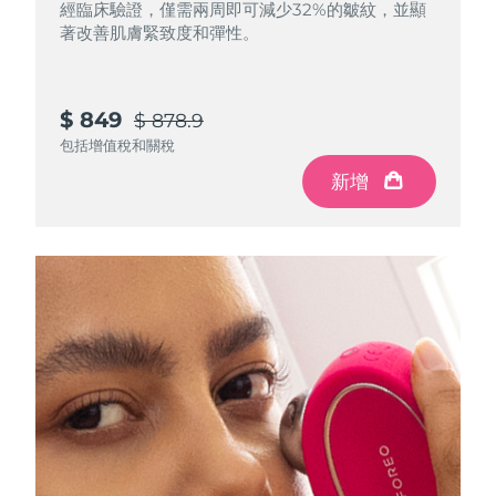
Professional IPL hair removal device
Microcurrent body toning
All hair treatments
All FAQ™ skincare
經臨床驗證，僅需兩周即可減少32%的皺紋，並顯
德國
著改善肌膚緊致度和彈性。
預計送達日期
09/08/2026
FAQ™產品
FAQ™產品
痘肌護理
眼部護理
直布羅陀
PEACH™ 2
LUNA™ 4 body
預計送達日期
13/08/2026
FAQ™ products
All anti-aging treatments
All LED treatments
ESPADA™ 2 plus
BEAR™ 2 eyes & lips
IPL hair removal
Massaging body brush
$ 849
All toning treatments
$ 878.9
希臘
預計送達日期
09/08/2026
Recurring acne LED therapy
Microcurrent line smoothing device
包括增值稅和關稅
新增
中國香港特別行政區
預計送達日期
10/08/2026
PEACH™ 2 go
SUPERCHARGED™ serum
護發
毛孔護理
ESPADA™ 2
IRIS™ 2
Travel-friendly IPL hair removal
Firming body serum
匈牙利
LUNA™ 4 hair
預計送達日期
09/08/2026
KIWI™ derma
Acne treatment device
Rejuvenating eye massager
NEW
2-in-1 LED scalp massager
Diamond microdermabrasion .
冰島
預計送達日期
10/08/2026
PEACH™ Cooling Prep Gel
ESPADA™ Blemish Solution
眼部護膚
牙齒美白
Cooling IPL hair removal gel
印尼
預計送達日期
07/08/2026
FLIP™ play advanced
KIWI™
Concentrated acne gel
Advanced eye care treatment
issa™ Teeth Whitening Set
LED light hairbrush
Blackhead remover
愛爾蘭
預計送達日期
09/08/2026
更多的
Dual LED + sonic device & 18% PAP gel
ESPADA™ 設備
眼部護理設備
曼島
預計送達日期
11/08/2026
LUNA™ Dual-Peptide Scalp
KIWI™ 皮肤护理
All acne treatment devices
All revitalizing eye massagers
Serum
issa™ Teeth Whitening Gel