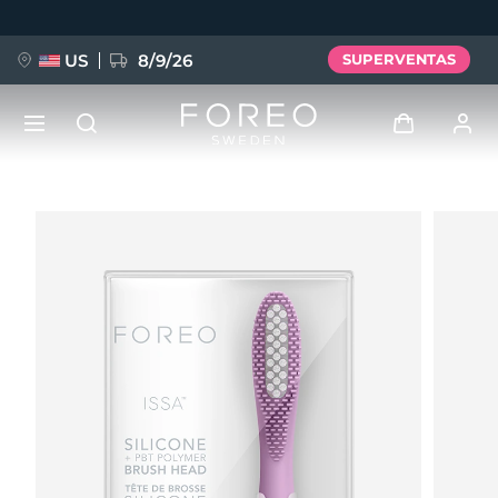
Pasar
al
contenido
principal
US
8/9/26
SUPERVENTAS
NUEVO
Iniciar sesión
Idioma
BREAKING NEWS
Perfil de usuario
English
Deutsch
Español
Mis dispositivos
FAQ™ Pure Beauty-Tech Elixir
Français
Italiano
Português
Mis pedidos
Polski
Svenska
Русский
Türkçe
简体中文
繁體中文
Mis direcciones
issa™ Teeth Whitening Set
Mis suscripciones