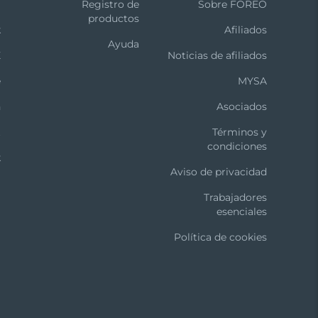
m
Registro de
Sobre FOREO
productos
k
Afiliados
Ayuda
X
Noticias de afiliados
e
MYSA
n
Asociados
t
Términos y
condiciones
k
Aviso de privacidad
Trabajadores
esenciales
Política de cookies