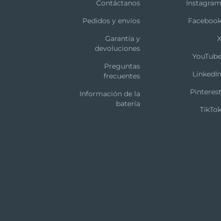
Contáctanos
Instagra
Pedidos y envíos
Faceboo
Garantía y
devoluciones
YouTub
Preguntas
LinkedI
frecuentes
Pinteres
Información de la
batería
TikTo