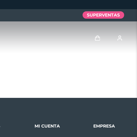
SUPERVENTAS
Iniciar sesión
Perfil de usuario
Mis dispositivos
Mis pedidos
Mis direcciones
S
MI CUENTA
EMPRESA
Mis suscripciones