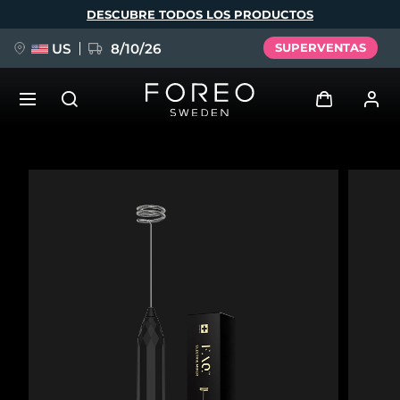
Pasar
DESCUBRE TODOS LOS PRODUCTOS
al
contenido
principal
US
8/10/26
SUPERVENTAS
NUEVO
Iniciar sesión
Idioma
BREAKING NEWS
Perfil de usuario
English
Deutsch
Español
Mis dispositivos
FAQ™ Pure Beauty-Tech Elixir
Français
Italiano
Português
Mis pedidos
Polski
Svenska
Русский
Türkçe
简体中文
繁體中文
Mis direcciones
issa™ Teeth Whitening Set
Mis suscripciones