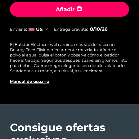
RUTINA SUECAS DE BELLEZA
Añadir
Austria
Entrega prevista
8/9/26
Baréin
Entrega prevista
8/10/26
8/10/26
US
Enviar a:
Entrega prevista:
Limpieza facial
Lifting facial
Bélgica
Entrega prevista
8/9/26
El Batidor Eléctrico es el camino más rápido hacia un
LUNA™ 4 pack
BEAR™ 2 pack
Beauty-Tech Elixir perfectamente mezclado. Añade el
Bermudas
Entrega prevista
8/15/26
polvo al agua, pulsa el botón y observa cómo el batidor
Anti-aging massage
Microcurrent toning
hace el trabajo. Segundos después: suave, sin grumos, listo
para beber. Cuerpo negro elegante con detalles plateados.
Bosnia y Herzegovina
Entrega prevista
8/12/26
Se adapta a tu mano, a tu ritual, a tu encimera.
Hidratación
Cuidado bucal
LUNA™ 4 Plus
BEAR™ 2 go
Manual de usuario
Brunéi
Entrega prevista
8/14/26
UFO™ 3 pack
issa™ 4
Massage, LED heating
Microcurrent toning on-the-go
TRATAMIENTO ANTIEDAD FAQ™
Deep facial hydration
Hybrid silicone sonic toothbrush
Bulgaria
Entrega prevista
8/9/26
NEW
LUNA™ 4 Men
BEAR™ 2 eyes & lips
Canadá
Entrega prevista
8/13/26
UFO™ 3 LED
issa™ 4 plus
For men, anti-aging massage
Microcurrent line smoothing device
Near-infrared and red light therapy
Consigue ofertas
Smart hybrid silicone sonic toothbrush
Chile
Entrega prevista
8/13/26
device
Antiedad
Tratamientos LED