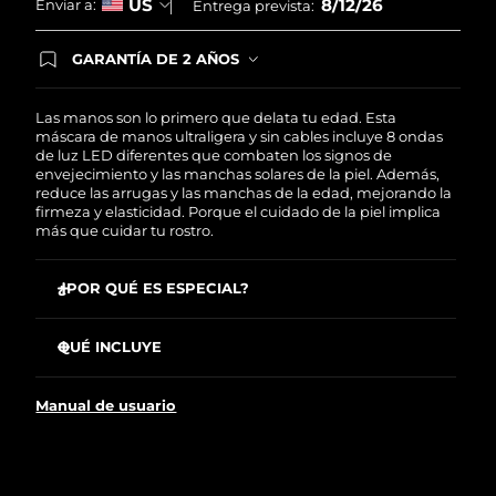
8/12/26
US
Enviar a:
Entrega prevista:
Turquía
Entrega prevista
12/08/2026
GARANTÍA DE 2 AÑOS
Regístrate hoy y tendrás cobertura total de la
Emiratos Árabes
garantía FOREO. Esto quiere decir que, en caso
Entrega prevista
12/08/2026
Unidos
de tener algún problema durante los 2 años
Las manos son lo primero que delata tu edad. Esta
posteriores a tu compra, FOREO te remplazará el
máscara de manos ultraligera y sin cables incluye 8 ondas
producto sin cargo alguno.
de luz LED diferentes que combaten los signos de
Reino Unido
Entrega prevista
11/08/2026
envejecimiento y las manchas solares de la piel. Además,
reduce las arrugas y las manchas de la edad, mejorando la
firmeza y elasticidad. Porque el cuidado de la piel implica
Estados Unidos
Entrega prevista
12/08/2026
más que cuidar tu rostro.
Uzbekistán
Entrega prevista
16/08/2026
¿POR QUÉ ES ESPECIAL?
Vietnam
Entrega prevista
17/08/2026
Se ha probado clínicamente que reduce las arrugas un
32% en sólo 2 semanas.
QUÉ INCLUYE
623 puntos de luz distribuidos de forma óptima para
FAQ™ 221
garantizar una cobertura de luz uniforme.
Manual de usuario
Cable de carga USB
El 100% de los usuarios declaró sentir la piel más
equilibrada y con menos manchas solares.
Guía de inicio rápido
Ultraligera y sin cables, con una cadena ajustable
Manual de usuario
bañada en oro para que te muevas a donde quieras.