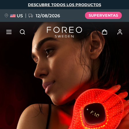
Pasar
DESCUBRE TODOS LOS PRODUCTOS
al
contenido
principal
US
12/08/2026
SUPERVENTAS
NUEVO
Iniciar sesión
Idioma
BREAKING NEWS
Perfil de usuario
English
Deutsch
Español
Mis dispositivos
FAQ™ Pure Beauty-Tech Elixir
Français
Italiano
Português
Mis pedidos
Polski
Svenska
Русский
Türkçe
简体中文
繁體中文
Mis direcciones
issa™ Teeth Whitening Set
Mis suscripciones