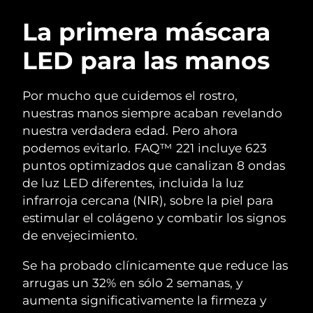
RUTINA SUECAS DE BELLEZA
Austria
Entrega prevista
11/08/2026
La primera máscara
LED para las manos
Baréin
Entrega prevista
12/08/2026
Limpieza facial
Lifting facial
Bélgica
Entrega prevista
11/08/2026
Por mucho que cuidemos el rostro,
LUNA™ 4 pack
BEAR™ 2 pack
nuestras manos siempre acaban revelando
Bermudas
Entrega prevista
17/08/2026
Anti-aging massage
Microcurrent toning
nuestra verdadera edad. Pero ahora
podemos evitarlo. FAQ™ 221 incluye 623
Bosnia y Herzegovina
Entrega prevista
14/08/2026
puntos optimizados que canalizan 8 ondas
Hidratación
Cuidado bucal
LUNA™ 4 Plus
BEAR™ 2 go
de luz LED diferentes, incluida la luz
Brunéi
Entrega prevista
16/08/2026
UFO™ 3 pack
issa™ 4
Massage, LED heating
Microcurrent toning on-the-go
infrarroja cercana (NIR), sobre la piel para
TRATAMIENTO ANTIEDAD FAQ™
Deep facial hydration
Hybrid silicone sonic toothbrush
estimular el colágeno y combatir los signos
Bulgaria
Entrega prevista
11/08/2026
de envejecimiento.
NEW
LUNA™ 4 Men
BEAR™ 2 eyes & lips
Canadá
Entrega prevista
15/08/2026
UFO™ 3 LED
issa™ 4 plus
Se ha probado clínicamente que reduce las
For men, anti-aging massage
Microcurrent line smoothing device
Near-infrared and red light therapy
arrugas un 32% en sólo 2 semanas, y
Smart hybrid silicone sonic toothbrush
Chile
Entrega prevista
15/08/2026
device
Antiedad
Tratamientos LED
aumenta significativamente la firmeza y