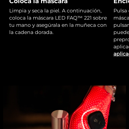
Coloca la máscara
Enci
Limpia y seca la piel. A continuación,
Pulsa 
coloca la máscara LED FAQ™ 221 sobre
másca
tu mano y asegúrala en la muñeca con
pulsa
la cadena dorada.
puede
prepr
aplic
aplica