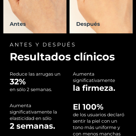
RAE de Macao
Entrega prevista
13/08/2026
(China)
Antes
Después
Malasia
Entrega prevista
14/08/2026
ANTES Y DESPUÉS
Malta
Entrega prevista
11/08/2026
Resultados clínicos
México
Entrega prevista
15/08/2026
Reduce las arrugas un
Aumenta
Mónaco
Entrega prevista
12/08/2026
32%
significativamente
la firmeza.
en sólo 2 semanas.
Países Bajos
Entrega prevista
11/08/2026
El 100%
Nueva Zelanda
Aumenta
Entrega prevista
11/08/2026
significativamente la
de los usuarios declaró
elasticidad en sólo
Noruega
Entrega prevista
11/08/2026
sentir la piel con un
2 semanas.
tono más uniforme y
con menos manchas
Omán
Entrega prevista
14/08/2026