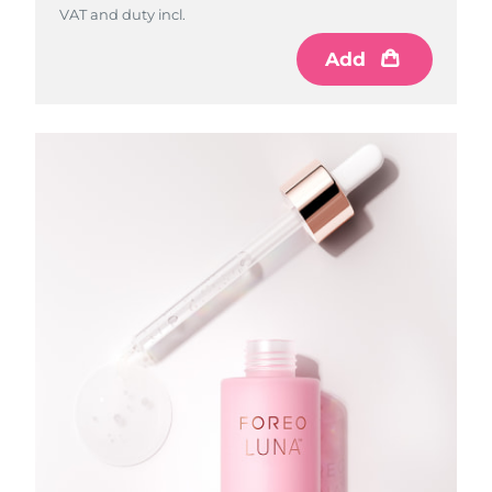
VAT and duty incl.
Add