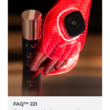
Filipinas
Entrega prevista
8/14/26
Polonia
Entrega prevista
8/12/26
Portugal
Entrega prevista
8/11/26
Puerto Rico
Entrega prevista
8/13/26
Catar
Entrega prevista
8/12/26
Reunión
Entrega prevista
8/16/26
Rumanía
Entrega prevista
8/11/26
Rusia
Entrega prevista
8/19/26
Arabia Saudí
Entrega prevista
8/12/26
FAQ™ 221