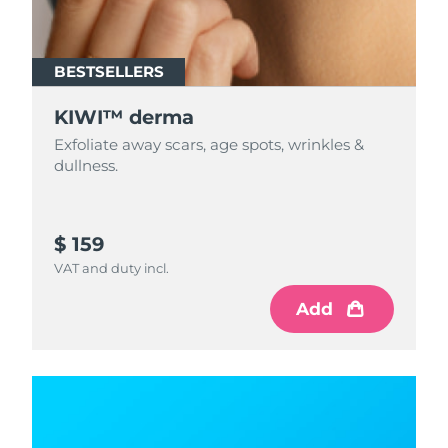
BESTSELLERS
KIWI™ derma
Exfoliate away scars, age spots, wrinkles &
dullness.
$ 159
VAT and duty incl.
Add