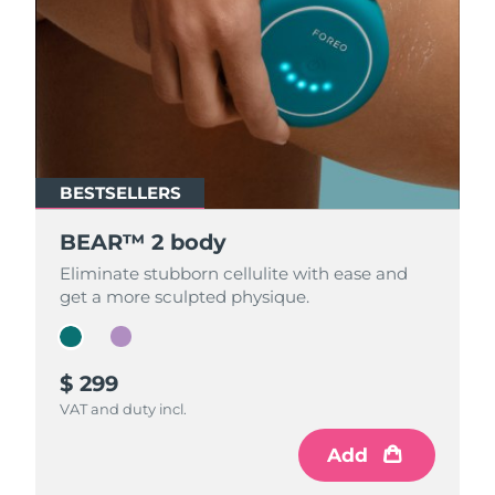
BESTSELLERS
BESTSELLERS
BEAR™ 2 body
BEAR™ 2 body
Eliminate stubborn cellulite with ease and
Eliminate stubborn cellulite with ease and
get a more sculpted physique.
get a more sculpted physique.
$ 299
$ 299
VAT and duty incl.
VAT and duty incl.
Add
Add