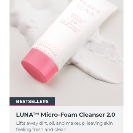
BESTSELLERS
BESTSELLERS
LUNA™ Micro-Foam Cleanser 2.0
LUNA™ Micro-Foam Cleanser 2.0
Lifts away dirt, oil, and makeup, leaving skin
Lifts away dirt, oil, and makeup, leaving skin
feeling fresh and clean.
feeling fresh and clean.