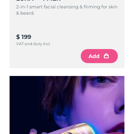
2-in-1 smart facial cleansing & firming for skin
& beard.
$ 199
VAT and duty incl.
Add