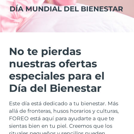
País de envío
DÍA MUNDIAL DEL BIENESTAR
Estados Unidos
Entrega prevista
8/12/26
FAQ™ Dual LED Panel
Reino Unido
Entrega prevista
8/11/26
POPULAR
España
Entrega prevista
8/11/26
No te pierdas
nuestras ofertas
Australia
Entrega prevista
8/14/26
especiales para el
Francia
Entrega prevista
8/11/26
Sorpresas especiales
Superventas
Día del Bienestar
Alemania
Entrega prevista
8/11/26
Este día está dedicado a tu bienestar. Más
Canadá
Entrega prevista
8/15/26
allá de fronteras, husos horarios y culturas,
Terapia de luz roja
FOREO está aquí para ayudarte a que te
sientas bien en tu piel. Creemos que los
Australia
Entrega prevista
8/14/26
rituales pequeños y sencillos pueden