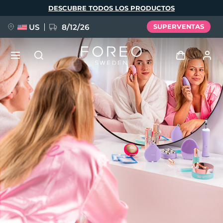
Pasar
DESCUBRE TODOS LOS PRODUCTOS
al
contenido
principal
US
8/12/26
SUPERVENTAS
NUEVO
Iniciar sesión
Idioma
BREAKING NEWS
Perfil de usuario
English
Deutsch
Español
Mis dispositivos
FAQ™ Pure Beauty-Tech Elixir
Français
Italiano
Português
Mis pedidos
Polski
Svenska
Русский
Türkçe
简体中文
繁體中文
Mis direcciones
issa™ Teeth Whitening Set
Mis suscripciones