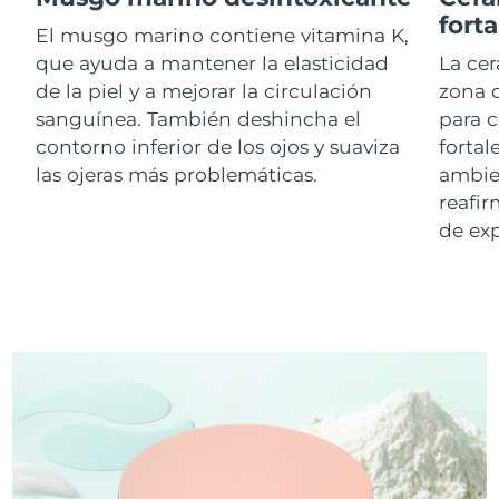
fort
El musgo marino contiene vitamina K,
RAE de Macao
que ayuda a mantener la elasticidad
La ce
Entrega prevista
8/13/26
(China)
de la piel y a mejorar la circulación
zona d
sanguínea. También deshincha el
para 
Malasia
Entrega prevista
8/14/26
contorno inferior de los ojos y suaviza
fortal
las ojeras más problemáticas.
ambien
Malta
Entrega prevista
8/11/26
reafir
de exp
México
Entrega prevista
8/15/26
Mónaco
Entrega prevista
8/12/26
Países Bajos
Entrega prevista
8/11/26
Nueva Zelanda
Entrega prevista
8/11/26
Noruega
Entrega prevista
8/11/26
Omán
Entrega prevista
8/14/26