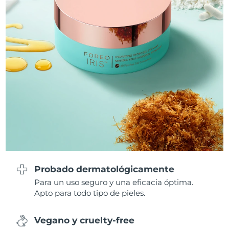
Filipinas
Entrega prevista
8/14/26
Polonia
Entrega prevista
8/12/26
Portugal
Entrega prevista
8/11/26
Puerto Rico
Entrega prevista
8/13/26
Catar
Entrega prevista
8/12/26
Reunión
Entrega prevista
8/16/26
Rumanía
Entrega prevista
8/11/26
Probado dermatológicamente
Para un uso seguro y una eficacia óptima.
Rusia
Entrega prevista
8/19/26
Apto para todo tipo de pieles.
Arabia Saudí
Entrega prevista
8/12/26
Vegano y cruelty-free