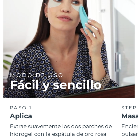
Turquía
Entrega prevista
8/12/26
Emiratos Árabes
Entrega prevista
8/12/26
Unidos
Reino Unido
Entrega prevista
8/11/26
Estados Unidos
Entrega prevista
8/12/26
MODO DE USO
Uzbekistán
Entrega prevista
8/16/26
Fácil y sencillo
Vietnam
Entrega prevista
8/17/26
PASO 1
STEP
Aplica
Masa
Extrae suavemente los dos parches de
Encie
hidrogel con la espátula de oro rosa
pulsan