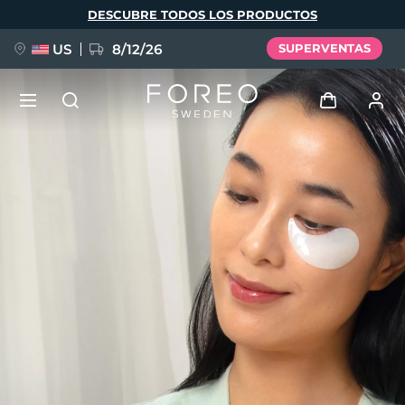
Pasar
DESCUBRE TODOS LOS PRODUCTOS
al
contenido
principal
US
8/12/26
SUPERVENTAS
NUEVO
Iniciar sesión
Idioma
BREAKING NEWS
Perfil de usuario
English
Deutsch
Español
Mis dispositivos
FAQ™ Pure Beauty-Tech Elixir
Français
Italiano
Português
Mis pedidos
Polski
Svenska
Русский
Türkçe
简体中文
繁體中文
Mis direcciones
issa™ Teeth Whitening Set
Mis suscripciones