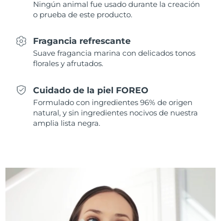
Ningún animal fue usado durante la creación
Singapur
Entrega prevista
8/13/26
o prueba de este producto.
Eslovaquia
Entrega prevista
8/11/26
Fragancia refrescante
Suave fragancia marina con delicados tonos
Eslovenia
Entrega prevista
8/11/26
florales y afrutados.
Sudáfrica
Entrega prevista
8/19/26
Cuidado de la piel FOREO
Corea del Sur
Entrega prevista
8/13/26
Formulado con ingredientes 96% de origen
natural, y sin ingredientes nocivos de nuestra
amplia lista negra.
España
Entrega prevista
8/11/26
Suecia
Entrega prevista
8/11/26
Suiza
Entrega prevista
8/11/26
Taiwán
Entrega prevista
8/16/26
Tailandia
Entrega prevista
8/15/26