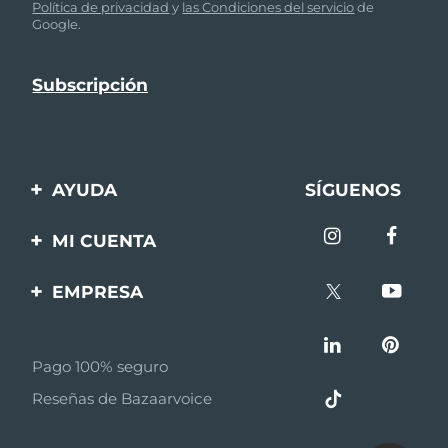
Política de privacidad
y
las Condiciones del servicio
de
Google.
AYUDA
SÍGUENOS
Contáctanos
MI CUENTA
Pedidos y envíos
Registro de productos
EMPRESA
Garantía y devoluciones
Ayuda
Sobre FOREO
Preguntas frecuentes
Pago 100% seguro
Afiliados
Información de la
Reseñas de Bazaarvoice
batería
Noticias de afiliados
MYSA