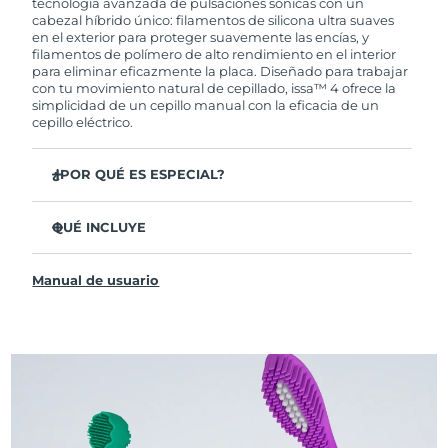
tecnología avanzada de pulsaciones sónicas con un
cabezal híbrido único: filamentos de silicona ultra suaves
en el exterior para proteger suavemente las encías, y
filamentos de polímero de alto rendimiento en el interior
para eliminar eficazmente la placa. Diseñado para trabajar
con tu movimiento natural de cepillado, issa™ 4 ofrece la
simplicidad de un cepillo manual con la eficacia de un
cepillo eléctrico.
¿POR QUÉ ES ESPECIAL?
Clínicamente probado para mejorar la higiene bucal
general en un 140 % en solo 1 mes.
QUÉ INCLUYE
Clínicamente probado para eliminar un 30 % más de
issa™ 4
placa que un cepillo manual regular.
Manual de usuario
Cable de carga USB
Clínicamente probado para reducir la gingivitis.
Estuche de viaje
El cabezal híbrido dura 2 veces más, no necesita
reemplazos hasta después de 6 meses.
Guía de inicio rápido
3 modos de cepillado: Limpieza Profunda,
Manual de issa™
Blanqueamiento y Dientes Sensibles
La tecnología Sonic Pulse proporciona 11,000
pulsaciones por minuto.
Accede a modos de cepillado personalizados a través de