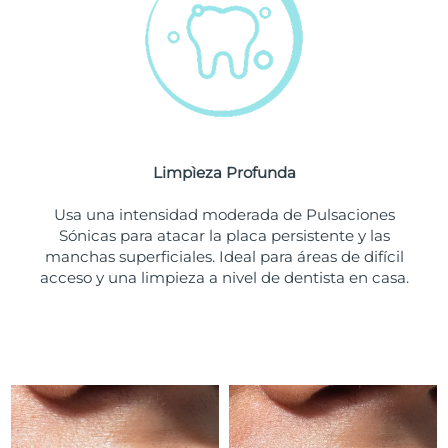
Turquía
Entrega prevista
8/10/26
Emiratos Árabes
Entrega prevista
8/10/26
Unidos
Reino Unido
Entrega prevista
8/9/26
Limpìeza Profunda
Estados Unidos
Entrega prevista
8/10/26
Usa una intensidad moderada de Pulsaciones
Sónicas para atacar la placa persistente y las
Uzbekistán
Entrega prevista
8/14/26
manchas superficiales. Ideal para áreas de difícil
acceso y una limpieza a nivel de dentista en casa.
Vietnam
Entrega prevista
8/15/26