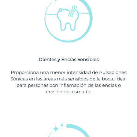
Singapur
Entrega prevista
8/11/26
Eslovaquia
Entrega prevista
8/9/26
Eslovenia
Entrega prevista
8/9/26
Sudáfrica
Entrega prevista
8/17/26
Dientes y Encías Sensibles
Corea del Sur
Entrega prevista
8/11/26
Proporciona una menor intensidad de Pulsaciones
España
Entrega prevista
8/9/26
Sónicas en las áreas más sensibles de la boca. Ideal
para personas con inflamación de las encías o
Suecia
Entrega prevista
8/9/26
erosión del esmalte.
Suiza
Entrega prevista
8/9/26
Taiwán
Entrega prevista
8/14/26
Tailandia
Entrega prevista
8/13/26