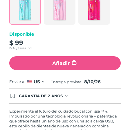
6
Reviews.
Enlace
en
la
misma
página.
Disponible
$ 99
IVA y tasas incl.
Añadir
8/10/26
US
Enviar a:
Entrega prevista:
GARANTÍA DE 2 AÑOS
Regístrate hoy y tendrás cobertura total de la
garantía FOREO. Esto quiere decir que, en caso
de tener algún problema durante los 2 años
Experimenta el futuro del cuidado bucal con issa™ 4.
posteriores a tu compra, FOREO te remplazará el
Impulsado por una tecnología revolucionaria y patentada
producto sin cargo alguno.
que ofrece hasta un año de uso con una sola carga USB,
este cepillo de dientes de nueva generación combina