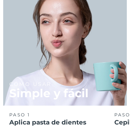
CÓMO USAR
Simple y fácil
PASO 1
PASO
Aplica pasta de dientes
Cepi