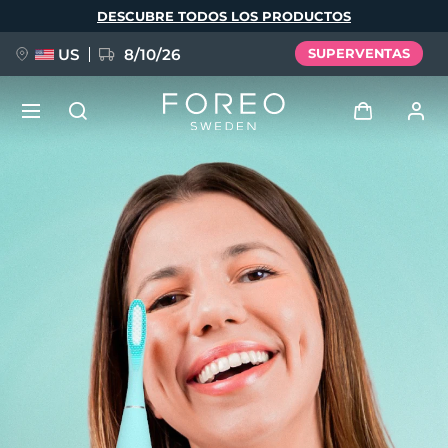
Pasar
DESCUBRE TODOS LOS PRODUCTOS
al
contenido
principal
US
8/10/26
SUPERVENTAS
NUEVO
Iniciar sesión
Idioma
BREAKING NEWS
Perfil de usuario
English
Deutsch
Español
Mis dispositivos
FAQ™ Pure Beauty-Tech Elixir
Français
Italiano
Português
Mis pedidos
Polski
Svenska
Русский
Türkçe
简体中文
繁體中文
Mis direcciones
issa™ Teeth Whitening Set
Mis suscripciones