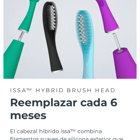
la app FOREO For You.
ISSA™ HYBRID BRUSH HEAD
Reemplazar cada 6
meses
El cabezal híbrido issa™ combina
filamentos suaves de silicona exterior que