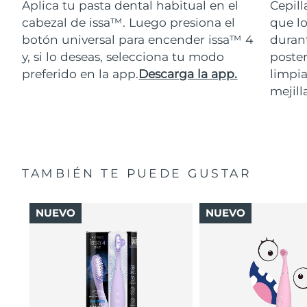
Aplica tu pasta dental habitual en el
Cepill
cabezal de issa™. Luego presiona el
que lo
botón universal para encender issa™ 4
durant
y, si lo deseas, selecciona tu modo
poster
preferido en la app.
Descarga la app.
limpia
mejill
TAMBIÉN TE PUEDE GUSTAR
NUEVO
NUEVO