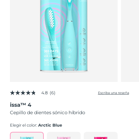
4.8
(6)
Escriba una reseña
4.8
de
issa™ 4
5
estrellas,
Cepillo de dientes sónico híbrido
valor
medio
de
Elegir el color:
Arctic Blue
valoración.
Read