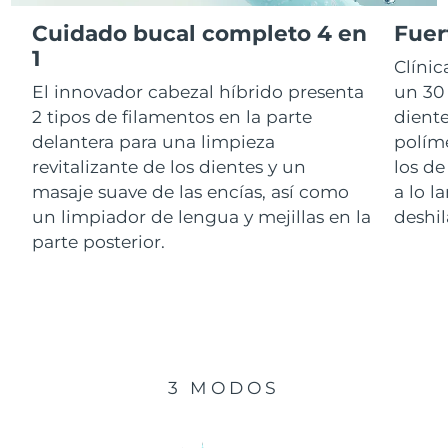
Cuidado bucal completo 4 en
Fuer
RAE de Macao
1
Entrega prevista
8/11/26
Clíni
(China)
El innovador cabezal híbrido presenta
un 30 
Malasia
Entrega prevista
8/12/26
2 tipos de filamentos en la parte
diente
delantera para una limpieza
polím
Malta
Entrega prevista
8/9/26
revitalizante de los dientes y un
los de
masaje suave de las encías, así como
a lo l
México
Entrega prevista
8/13/26
un limpiador de lengua y mejillas en la
deshil
parte posterior.
Mónaco
Entrega prevista
8/10/26
Países Bajos
Entrega prevista
8/9/26
Nueva Zelanda
Entrega prevista
8/9/26
3 MODOS
Noruega
Entrega prevista
8/9/26
Omán
Entrega prevista
8/12/26