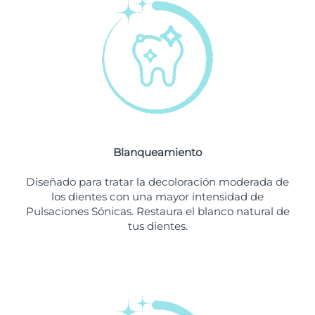
Filipinas
Entrega prevista
8/12/26
Polonia
Entrega prevista
8/10/26
Portugal
Entrega prevista
8/9/26
Puerto Rico
Entrega prevista
8/11/26
Blanqueamiento
Catar
Entrega prevista
8/10/26
Diseñado para tratar la decoloración moderada de
Reunión
Entrega prevista
8/14/26
los dientes con una mayor intensidad de
Pulsaciones Sónicas. Restaura el blanco natural de
tus dientes.
Rumanía
Entrega prevista
8/9/26
Rusia
Entrega prevista
8/17/26
Arabia Saudí
Entrega prevista
8/10/26