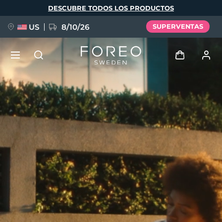
Pasar
DESCUBRE TODOS LOS PRODUCTOS
al
contenido
principal
US
8/10/26
SUPERVENTAS
NUEVO
Iniciar sesión
Idioma
BREAKING NEWS
Perfil de usuario
English
Deutsch
Español
Mis dispositivos
FAQ™ Pure Beauty-Tech Elixir
Français
Italiano
Português
Mis pedidos
Polski
Svenska
Русский
Türkçe
简体中文
繁體中文
Mis direcciones
issa™ Teeth Whitening Set
Mis suscripciones