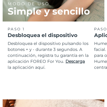
MODO DE USO
Simple y sencillo
PASO 1
PASO
Desbloquea el dispositivo
Apli
Desbloquea el dispositivo pulsando los
Humed
botones + y - durante 3 segundos. A
facia
continuación, registra tu garantía en la
para o
aplicación FOREO For You.
Descarga
Hume
la aplicación aquí.
centra