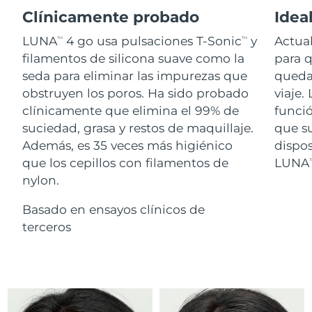
Advanced pore care essentials
For healthy hair
18% PAP
Clínicamente probado
Ideal
Israel
Entrega prevista
8/13/26
Cosméticos
Hombres
LUNA
4 go usa pulsaciones T-Sonic
y
Actual
TM
TM
Italia
Entrega prevista
8/9/26
filamentos de silicona suave como la
para 
seda para eliminar las impurezas que
quedar
Japón
Entrega prevista
8/12/26
obstruyen los poros. Ha sido probado
viaje.
Comprar todo
clínicamente que elimina el 99% de
funci
Jersey
Entrega prevista
8/14/26
suciedad, grasa y restos de maquillaje.
que su
Además, es 35 veces más higiénico
dispo
Kazajistán
Entrega prevista
8/11/26
que los cepillos con filamentos de
LUNA
T
FOREO APP
nylon.
Kuwait
Entrega prevista
8/9/26
ACERCA DE
Basado en ensayos clínicos de
Letonia
Entrega prevista
8/9/26
terceros
Líbano
Entrega prevista
8/10/26
Lituania
Entrega prevista
8/9/26
Luxemburgo
Entrega prevista
8/9/26