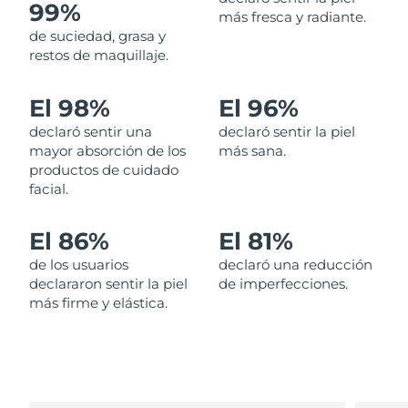
99%
más fresca y radiante.
de suciedad, grasa y
Filipinas
Entrega prevista
8/12/26
restos de maquillaje.
Polonia
Entrega prevista
8/10/26
El 98%
El 96%
Portugal
Entrega prevista
8/9/26
declaró sentir una
declaró sentir la piel
mayor absorción de los
más sana.
Puerto Rico
Entrega prevista
8/11/26
productos de cuidado
facial.
Catar
Entrega prevista
8/10/26
El 86%
El 81%
Reunión
Entrega prevista
8/14/26
de los usuarios
declaró una reducción
declararon sentir la piel
de imperfecciones.
Rumanía
Entrega prevista
8/9/26
más firme y elástica.
Rusia
Entrega prevista
8/17/26
Arabia Saudí
Entrega prevista
8/10/26