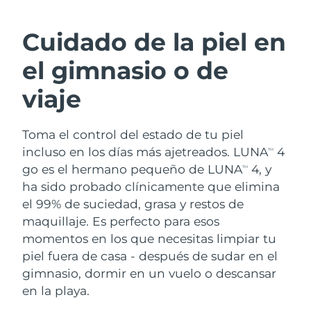
RUTINA SUECAS DE BELLEZA
Austria
Entrega prevista
8/9/26
Cuidado de la piel en
Baréin
Entrega prevista
8/10/26
el gimnasio o de
Limpieza facial
Lifting facial
Bélgica
Entrega prevista
8/9/26
viaje
LUNA™ 4 pack
BEAR™ 2 pack
Bermudas
Entrega prevista
8/15/26
Anti-aging massage
Microcurrent toning
Toma el control del estado de tu piel
incluso en los días más ajetreados. LUNA
4
Bosnia y Herzegovina
Entrega prevista
8/12/26
TM
Hidratación
Cuidado bucal
go es el hermano pequeño de LUNA
4, y
TM
LUNA™ 4 Plus
BEAR™ 2 go
Brunéi
ha sido probado clínicamente que elimina
Entrega prevista
8/14/26
UFO™ 3 pack
issa™ 4
Massage, LED heating
Microcurrent toning on-the-go
el 99% de suciedad, grasa y restos de
TRATAMIENTO ANTIEDAD FAQ™
Deep facial hydration
Hybrid silicone sonic toothbrush
Bulgaria
Entrega prevista
8/9/26
maquillaje. Es perfecto para esos
momentos en los que necesitas limpiar tu
NEW
LUNA™ 4 Men
BEAR™ 2 eyes & lips
Canadá
Entrega prevista
8/13/26
UFO™ 3 LED
piel fuera de casa - después de sudar en el
issa™ 4 plus
For men, anti-aging massage
Microcurrent line smoothing device
gimnasio, dormir en un vuelo o descansar
Near-infrared and red light therapy
Smart hybrid silicone sonic toothbrush
Chile
Entrega prevista
8/13/26
device
Antiedad
Tratamientos LED
en la playa.