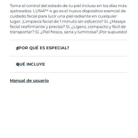
de tener algún problema durante los 2 años
Toma el control del estado de tu piel incluso en los días más
posteriores a tu compra, FOREO te remplazará el
ajetreados. LUNA™ 4 go es el nuevo dispositivo esencial de
producto sin cargo alguno.
cuidado facial para lucir una piel radiante en cualquier
lugar. ¡Limpieza facial de 1 minuto sin esfuerzo? Sí. ¿Masaje
facial reafirmante y preciso? Sí. ¿Ligero, compacto y fácil de
transportar? Sí. ¿Piel fresca, sana y luminosa? ¡Por supuesto!
¿POR QUÉ ES ESPECIAL?
35 veces más higiénico que los cepillos con filamentos
de nylon.
QUÉ INCLUYE
El 100% de usuarios declaró sentir la piel más fresca y
LUNA
4 go
™
radiante.
Manual de usuario
Cable de carga USB
El 96% de usuarios declaró sentir la piel más sana. El 81%
una reducción de imperfecciones.
Guía de inicio rápido
El 86% de los usuarios declaró sentir la piel visiblemente
Manual general
más firme y elástica.
Garantía de 2 años (España, Portugal, Suecia: Garantía
El 98% de usuarios sintió una mayor absorción de sus
de 3 años)
productos de cuidado facial.
Actualizado con 8 intensidades, bloqueo de viaje y
hasta 300 usos por carga USB.