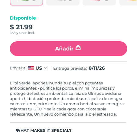
RAE de Macao
Entrega prevista
8/12/26
Disponible
(China)
$ 21.99
IVA y tasas incl.
Malasia
Entrega prevista
8/13/26
Añadir
Malta
Entrega prevista
8/10/26
México
Entrega prevista
8/14/26
8/11/26
US
Enviar a:
Entrega prevista:
Mónaco
Entrega prevista
8/11/26
El té verde japonés inunda tu piel con potentes
antioxidantes - purifica los poros, elimina impurezas y
Países Bajos
Entrega prevista
8/10/26
protege del estrés ambiental. La raíz de Ulmus davidiana
aporta hidratación profunda mientras el aceite de onagra
calma el enrojecimiento. Un aroma herbal suave energiza
Nueva Zelanda
Entrega prevista
8/10/26
mientras tu UFO™ sella cada gota con crioterapia
refrescante. Un nuevo comienzo para la piel estresada.
Noruega
Entrega prevista
8/10/26
WHAT MAKES IT SPECIAL?
Omán
Entrega prevista
8/13/26