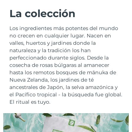
RUTINA SUECAS DE BELLEZA
Austria
Entrega prevista
8/10/26
La colección
Baréin
Entrega prevista
8/11/26
Los ingredientes más potentes del mundo
Limpieza facial
Lifting facial
no crecen en cualquier lugar. Nacen en
Bélgica
Entrega prevista
8/10/26
valles, huertos y jardines donde la
LUNA™ 4 pack
BEAR™ 2 pack
naturaleza y la tradición los han
Bermudas
Entrega prevista
8/16/26
Anti-aging massage
Microcurrent toning
perfeccionado durante siglos. Desde la
Bosnia y Herzegovina
cosecha de rosas búlgaras al amanecer
Entrega prevista
8/13/26
Hidratación
Cuidado bucal
hasta los remotos bosques de mānuka de
LUNA™ 4 Plus
BEAR™ 2 go
Brunéi
Entrega prevista
8/15/26
Nueva Zelanda, los jardines de té
UFO™ 3 pack
issa™ 4
Massage, LED heating
Microcurrent toning on-the-go
ancestrales de Japón, la selva amazónica y
TRATAMIENTO ANTIEDAD FAQ™
Deep facial hydration
Hybrid silicone sonic toothbrush
Bulgaria
Entrega prevista
8/10/26
el Pacífico tropical - la búsqueda fue global.
El ritual es tuyo.
NEW
LUNA™ 4 Men
BEAR™ 2 eyes & lips
Canadá
Entrega prevista
8/14/26
UFO™ 3 LED
issa™ 4 plus
For men, anti-aging massage
Microcurrent line smoothing device
Near-infrared and red light therapy
Smart hybrid silicone sonic toothbrush
Chile
Entrega prevista
8/14/26
device
Antiedad
Tratamientos LED