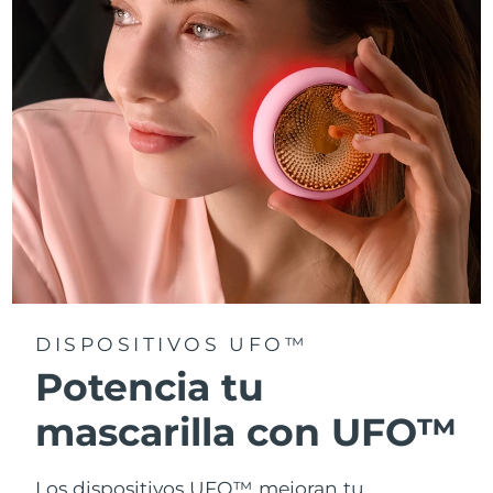
Turquía
Entrega prevista
8/11/26
Emiratos Árabes
Entrega prevista
8/11/26
Unidos
Reino Unido
Entrega prevista
8/10/26
Estados Unidos
Entrega prevista
8/11/26
Uzbekistán
Entrega prevista
8/15/26
Vietnam
Entrega prevista
8/16/26
DISPOSITIVOS UFO™
Potencia tu
mascarilla con UFO™
Los dispositivos UFO™ mejoran tu