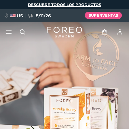
Pasar
DESCUBRE TODOS LOS PRODUCTOS
al
contenido
principal
US
8/11/26
SUPERVENTAS
NUEVO
Iniciar sesión
Idioma
BREAKING NEWS
Perfil de usuario
English
Deutsch
Español
Mis dispositivos
FAQ™ Pure Beauty-Tech Elixir
Français
Italiano
Português
Mis pedidos
Polski
Svenska
Русский
Türkçe
简体中文
繁體中文
Mis direcciones
issa™ Teeth Whitening Set
Mis suscripciones