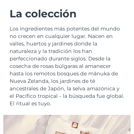
RUTINA SUECAS DE BELLEZA
Austria
Entrega prevista
8/9/26
La colección
Baréin
Entrega prevista
8/10/26
Los ingredientes más potentes del mundo
Limpieza facial
Lifting facial
no crecen en cualquier lugar. Nacen en
Bélgica
Entrega prevista
8/9/26
valles, huertos y jardines donde la
LUNA™ 4 pack
BEAR™ 2 pack
naturaleza y la tradición los han
Bermudas
Entrega prevista
8/15/26
Anti-aging massage
Microcurrent toning
perfeccionado durante siglos. Desde la
Bosnia y Herzegovina
cosecha de rosas búlgaras al amanecer
Entrega prevista
8/12/26
Hidratación
Cuidado bucal
hasta los remotos bosques de mānuka de
LUNA™ 4 Plus
BEAR™ 2 go
Brunéi
Entrega prevista
8/14/26
Nueva Zelanda, los jardines de té
UFO™ 3 pack
issa™ 4
Massage, LED heating
Microcurrent toning on-the-go
ancestrales de Japón, la selva amazónica y
TRATAMIENTO ANTIEDAD FAQ™
Deep facial hydration
Hybrid silicone sonic toothbrush
Bulgaria
Entrega prevista
8/9/26
el Pacífico tropical - la búsqueda fue global.
El ritual es tuyo.
NEW
LUNA™ 4 Men
BEAR™ 2 eyes & lips
Canadá
Entrega prevista
8/13/26
UFO™ 3 LED
issa™ 4 plus
For men, anti-aging massage
Microcurrent line smoothing device
Near-infrared and red light therapy
Smart hybrid silicone sonic toothbrush
Chile
Entrega prevista
8/13/26
device
Antiedad
Tratamientos LED