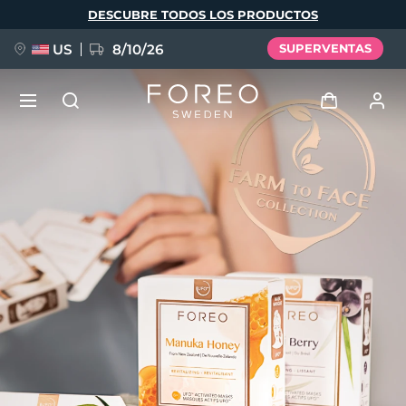
Pasar
DESCUBRE TODOS LOS PRODUCTOS
al
contenido
principal
US
8/10/26
SUPERVENTAS
NUEVO
Iniciar sesión
Idioma
BREAKING NEWS
Perfil de usuario
English
Deutsch
Español
Mis dispositivos
FAQ™ Pure Beauty-Tech Elixir
Français
Italiano
Português
Mis pedidos
Polski
Svenska
Русский
Türkçe
简体中文
繁體中文
Mis direcciones
issa™ Teeth Whitening Set
Mis suscripciones