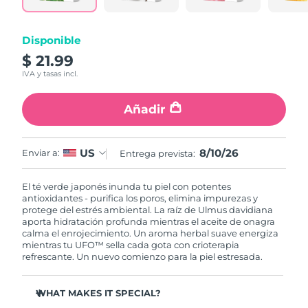
RAE de Macao
Entrega prevista
8/11/26
Disponible
(China)
$ 21.99
IVA y tasas incl.
Malasia
Entrega prevista
8/12/26
Añadir
Malta
Entrega prevista
8/9/26
México
Entrega prevista
8/13/26
8/10/26
US
Enviar a:
Entrega prevista:
Mónaco
Entrega prevista
8/10/26
El té verde japonés inunda tu piel con potentes
antioxidantes - purifica los poros, elimina impurezas y
Países Bajos
Entrega prevista
8/9/26
protege del estrés ambiental. La raíz de Ulmus davidiana
aporta hidratación profunda mientras el aceite de onagra
calma el enrojecimiento. Un aroma herbal suave energiza
Nueva Zelanda
Entrega prevista
8/9/26
mientras tu UFO™ sella cada gota con crioterapia
refrescante. Un nuevo comienzo para la piel estresada.
Noruega
Entrega prevista
8/9/26
WHAT MAKES IT SPECIAL?
Omán
Entrega prevista
8/12/26