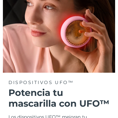
Turquía
Entrega prevista
8/10/26
Emiratos Árabes
Entrega prevista
8/10/26
Unidos
Reino Unido
Entrega prevista
8/9/26
Estados Unidos
Entrega prevista
8/10/26
Uzbekistán
Entrega prevista
8/14/26
Vietnam
Entrega prevista
8/15/26
DISPOSITIVOS UFO™
Potencia tu
mascarilla con UFO™
Los dispositivos UFO™ mejoran tu