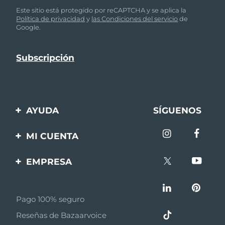
Este sitio está protegido por reCAPTCHA y se aplica la
Política de privacidad
y
las Condiciones del servicio
de
Google.
AYUDA
SÍGUENOS
Contáctanos
MI CUENTA
Pedidos y envíos
Registro de productos
EMPRESA
Garantía y devoluciones
Ayuda
Sobre FOREO
Preguntas frecuentes
Pago 100% seguro
Afiliados
Información de la
Reseñas de Bazaarvoice
batería
Noticias de afiliados