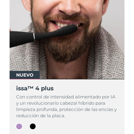
NUEVO
NUEVO
issa™ 4 plus
issa™ 4 plus
Con control de intensidad alimentado por IA
Con control de intensidad alimentado por IA
y un revolucionario cabezal híbrido para
y un revolucionario cabezal híbrido para
limpieza profunda, protección de las encías y
limpieza profunda, protección de las encías y
reducción de la placa.
reducción de la placa.