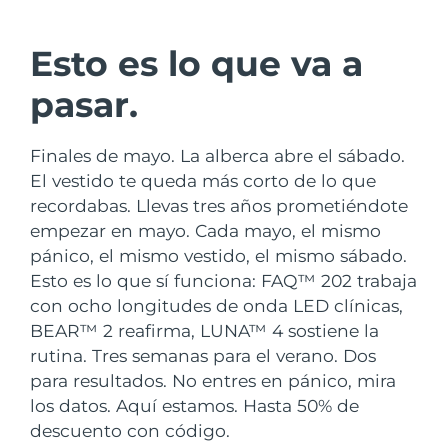
País de envío
Esto es lo que va a
Estados Unidos
Entrega prevista
8/10/26
FAQ™ Dual LED Panel
pasar.
Reino Unido
Entrega prevista
8/9/26
POPULAR
Finales de mayo. La alberca abre el sábado.
España
Entrega prevista
8/9/26
El vestido te queda más corto de lo que
recordabas. Llevas tres años prometiéndote
Australia
Entrega prevista
8/12/26
empezar en mayo. Cada mayo, el mismo
Francia
Entrega prevista
8/9/26
pánico, el mismo vestido, el mismo sábado.
Sorpresas especiales
Superventas
Esto es lo que sí funciona: FAQ™ 202 trabaja
Alemania
Entrega prevista
8/9/26
con ocho longitudes de onda LED clínicas,
BEAR™ 2 reafirma, LUNA™ 4 sostiene la
Canadá
Entrega prevista
8/13/26
rutina. Tres semanas para el verano. Dos
para resultados. No entres en pánico, mira
Terapia de luz roja
los datos. Aquí estamos. Hasta 50% de
descuento con código.
Australia
Entrega prevista
8/12/26