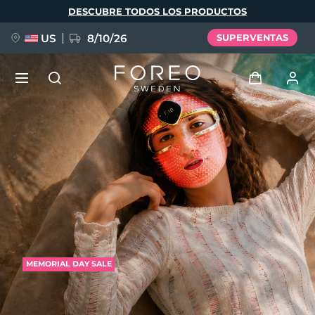
Pasar
DESCUBRE TODOS LOS PRODUCTOS
al
contenido
principal
US
8/10/26
SUPERVENTAS
NUEVO
Iniciar sesión
Idioma
BREAKING NEWS
Perfil de usuario
English
Deutsch
Español
Mis dispositivos
FAQ™ Pure Beauty-Tech Elixir
Français
Italiano
Português
Mis pedidos
Polski
Svenska
Русский
MEMORIAL DAY SALE
Türkçe
简体中文
繁體中文
Mis direcciones
issa™ Teeth Whitening Set
Mis suscripciones