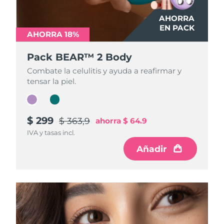
AHORRA
AHORRA
EN PACK
EN PACK
AHORRA 18%
AHORRA 18%
Pack BEAR™ 2 Body
Pack BEAR™ 2 Body
Combate la celulitis y ayuda a reafirmar y
Combate la celulitis y ayuda a reafirmar y
tensar la piel.
tensar la piel.
$ 299
$ 299
$ 363,9
$ 363,9
ahorra
ahorra
$ 64.9
$ 64.9
IVA y tasas incl.
IVA y tasas incl.
Añadir
Añadir