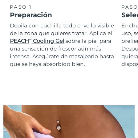
PASO 1
PASO
Preparación
Sele
Depila con cuchilla todo el vello visible
Enchu
de la zona que quieres tratar. Aplica el
uso, s
PEACH
Cooling Gel
sobre la piel para
prefie
TM
una sensación de frescor aún más
Despué
intensa. Asegúrate de masajearlo hasta
quiera
que se haya absorbido bien.
dispos