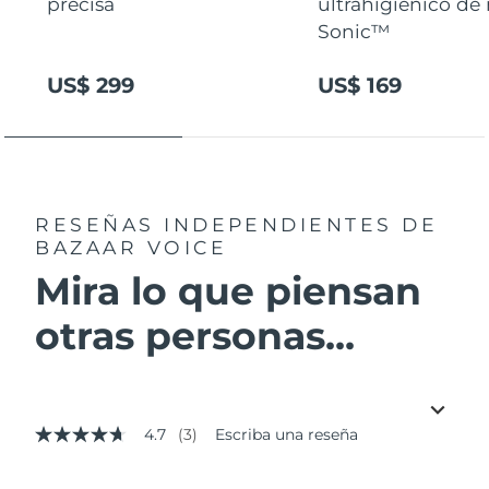
precisa
ultrahigiénico de
Sonic™
US$ 299
US$ 169
RESEÑAS INDEPENDIENTES
DE
BAZAAR VOICE
Mira lo que piensan
otras personas...
4.7
(3)
Escriba una reseña
4.7
de
5