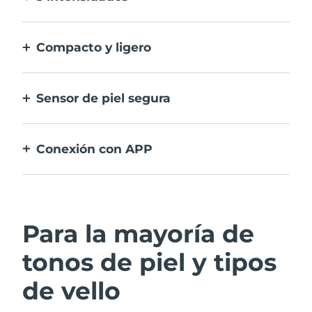
Permiten adaptarse a las diferentes
sensibilidades de tu piel en distintas zonas.
Compacto y ligero
Un dispositivo IPL que elimina fácilmente el
vello, cuando quieras y donde quieras.
Sensor de piel segura
Solo activa la IPL cuando la ventana de
tratamiento está en pleno contacto con la
Conexión con APP
piel.
Incluye guía de uso, recordatorios de
tratamiento y más ajustes.
Para la mayoría de
tonos de piel y tipos
de vello