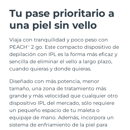
RUTINA SUECAS DE BELLEZA
Austria
Entrega prevista
8/9/26
Tu pase prioritario a
una piel sin vello
Baréin
Entrega prevista
8/10/26
Limpieza facial
Lifting facial
Bélgica
Entrega prevista
8/9/26
Viaja con tranquilidad y poco peso con
LUNA™ 4 pack
BEAR™ 2 pack
PEACH
2 go. Este compacto dispositivo de
TM
Bermudas
Entrega prevista
8/15/26
Anti-aging massage
Microcurrent toning
depilación con IPL es la forma más eficaz y
sencilla de eliminar el vello a largo plazo,
Bosnia y Herzegovina
Entrega prevista
8/12/26
cuando quieras y donde quieras.
Hidratación
Cuidado bucal
LUNA™ 4 Plus
BEAR™ 2 go
Brunéi
Entrega prevista
8/14/26
UFO™ 3 pack
issa™ 4
Diseñado con más potencia, menor
Massage, LED heating
Microcurrent toning on-the-go
TRATAMIENTO ANTIEDAD FAQ™
Deep facial hydration
Hybrid silicone sonic toothbrush
tamaño, una zona de tratamiento más
Bulgaria
Entrega prevista
8/9/26
grande y más velocidad que cualquier otro
NEW
dispositivo IPL del mercado, sólo requiere
LUNA™ 4 Men
BEAR™ 2 eyes & lips
Canadá
Entrega prevista
8/13/26
UFO™ 3 LED
issa™ 4 plus
un pequeño espacio de tu maleta o
For men, anti-aging massage
Microcurrent line smoothing device
Near-infrared and red light therapy
equipaje de mano. Además, incorpora un
Smart hybrid silicone sonic toothbrush
Chile
Entrega prevista
8/13/26
device
Antiedad
Tratamientos LED
sistema de enfriamiento de la piel para