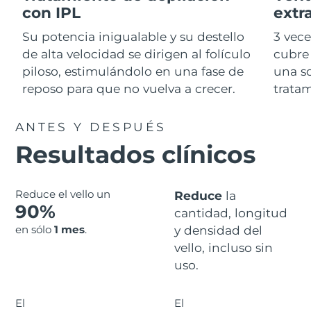
Advanced pore care essentials
For healthy hair
con IPL
extr
18% PAP
Israel
Entrega prevista
8/13/26
Cosméticos
Hombres
Su potencia inigualable y su destello
3 vec
Italia
Entrega prevista
8/9/26
de alta velocidad se dirigen al folículo
cubre 
piloso, estimulándolo en una fase de
una so
Japón
Entrega prevista
8/12/26
reposo para que no vuelva a crecer.
tratam
Comprar todo
Jersey
Entrega prevista
8/14/26
ANTES Y DESPUÉS
Resultados clínicos
Kazajistán
Entrega prevista
8/11/26
FOREO APP
Kuwait
Entrega prevista
8/9/26
ACERCA DE
Reduce el vello un
Reduce
la
90%
Letonia
cantidad, longitud
Entrega prevista
8/9/26
en sólo
1 mes
.
y densidad del
Líbano
Entrega prevista
8/10/26
vello, incluso sin
uso.
Lituania
Entrega prevista
8/9/26
El
El
Luxemburgo
Entrega prevista
8/9/26