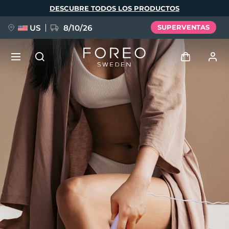
Pasar
DESCUBRE TODOS LOS PRODUCTOS
al
contenido
principal
US
8/10/26
SUPERVENTAS
NUEVO
Iniciar sesión
Idioma
BREAKING NEWS
Perfil de usuario
English
Deutsch
Español
Mis dispositivos
FAQ™ Pure Beauty-Tech Elixir
Français
Italiano
Português
Mis pedidos
Polski
Svenska
Русский
Türkçe
简体中文
繁體中文
Mis direcciones
issa™ Teeth Whitening Set
Mis suscripciones