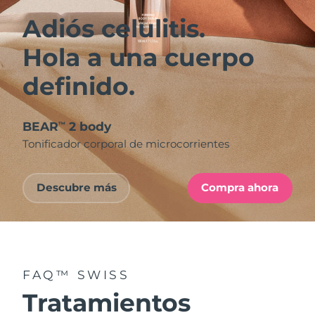
Adiós celulitis.
Hola a una cuerpo
definido.
BEAR
2 body
™
Tonificador corporal de microcorrientes
Descubre más
Compra ahora
FAQ™ SWISS
Tratamientos