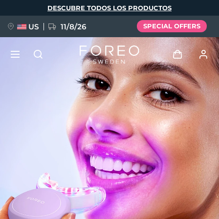
Pasar
DESCUBRE TODOS LOS PRODUCTOS
al
contenido
principal
US
11/8/26
SPECIAL OFFERS
NUEVO
Iniciar sesión
Idioma
BREAKING NEWS
Perfil de usuario
English
Deutsch
Español
Mis dispositivos
FAQ™ Pure Beauty-Tech Elixir
Français
Italiano
Português
Mis pedidos
Polski
Svenska
Русский
Türkçe
简体中文
繁體中文
Mis direcciones
issa™ Teeth Whitening Set
Mis suscripciones