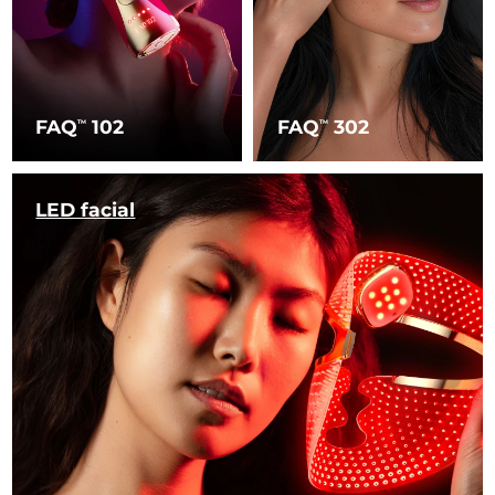
FAQ
102
FAQ
302
TM
TM
LED facial