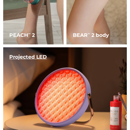
PEACH
2
BEAR
2 body
TM
TM
Projected LED