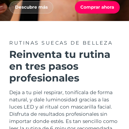
Advanced pore care essentials
For healthy hair
18% PAP
Israel
Descubre más
Comprar ahora
Entrega prevista
8/14/26
Cosméticos
Hombres
Italia
Entrega prevista
8/10/26
Japón
Entrega prevista
8/13/26
RUTINAS SUECAS DE BELLEZA
Comprar todo
Jersey
Entrega prevista
8/15/26
Reinventa tu rutina
Kazajistán
Entrega prevista
8/12/26
en tres pasos
FOREO APP
profesionales
Kuwait
Entrega prevista
8/10/26
ACERCA DE
Letonia
Entrega prevista
8/10/26
Deja a tu piel respirar, tonifícala de forma
natural, y dale luminosidad gracias a las
Líbano
Entrega prevista
8/11/26
luces LED y al ritual con mascarilla facial.
Disfruta de resultados profesionales sin
Lituania
Entrega prevista
8/10/26
importar donde estés. Es tan sencillo como
leer la rutina de 6 minutos recomendada
Luxemburgo
Entrega prevista
8/10/26