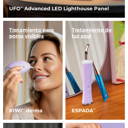
UFO
Advanced LED Lighthouse Panel
TM
Tratamiento para
Tratamiento
de
poros visibles
luz azul
KIWI
derma
ESPADA
TM
TM