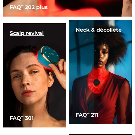
FAQ
202 plus
TM
Neck & décolleté
Scalp revival
FAQ
211
TM
FAQ
301
TM