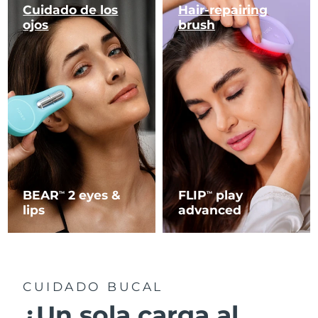
Cuidado de los
Hair-repairing
ojos
brush
BEAR
2 eyes &
FLIP
play
TM
TM
lips
advanced
CUIDADO BUCAL
¿Un sola carga al