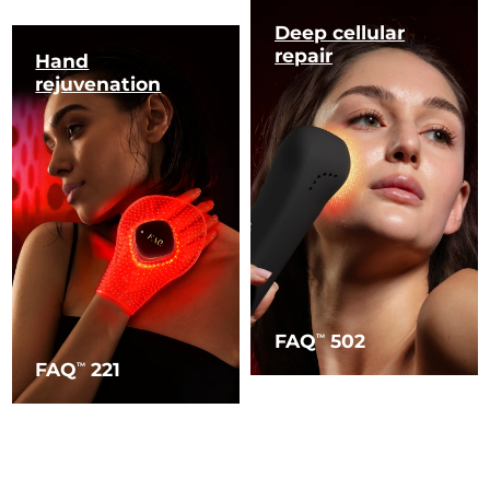
Deep cellular
repair
Hand
rejuvenation
FAQ
502
TM
FAQ
221
TM