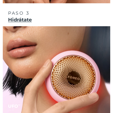
Singapur
Entrega prevista
8/12/26
PASO 3
Eslovaquia
Entrega prevista
8/10/26
Hidrátate
Eslovenia
Entrega prevista
8/10/26
Sudáfrica
Entrega prevista
8/18/26
Corea del Sur
Entrega prevista
8/12/26
España
Entrega prevista
8/10/26
Suecia
Entrega prevista
8/10/26
Suiza
Entrega prevista
8/10/26
Taiwán
Entrega prevista
8/15/26
UFO
TM
Tailandia
Entrega prevista
8/14/26