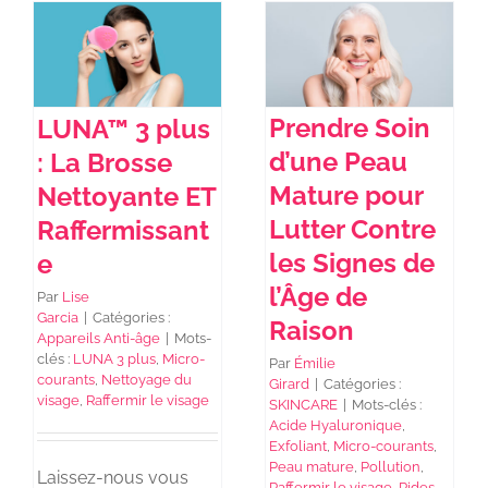
Prendre Soin
LUNA™ 3 plus
d’une Peau
: La Brosse
Mature pour
Nettoyante ET
Lutter Contre
Raffermissant
les Signes de
e
l’Âge de
Par
Lise
Garcia
|
Catégories :
Raison
Appareils Anti-âge
|
Mots-
clés :
LUNA 3 plus
,
Micro-
Par
Émilie
courants
,
Nettoyage du
Girard
|
Catégories :
visage
,
Raffermir le visage
SKINCARE
|
Mots-clés :
Acide Hyaluronique
,
Exfoliant
,
Micro-courants
,
Peau mature
,
Pollution
,
Laissez-nous vous
Raffermir le visage
,
Rides