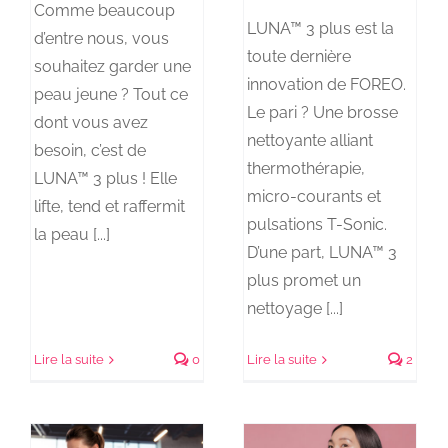
Comme beaucoup
LUNA™ 3 plus est la
d’entre nous, vous
toute dernière
souhaitez garder une
innovation de FOREO.
peau jeune ? Tout ce
Le pari ? Une brosse
dont vous avez
nettoyante alliant
besoin, c’est de
thermothérapie,
LUNA™ 3 plus ! Elle
micro-courants et
lifte, tend et raffermit
pulsations T-Sonic.
la peau [...]
D’une part, LUNA™ 3
plus promet un
nettoyage [...]
Lire la suite
0
Lire la suite
2