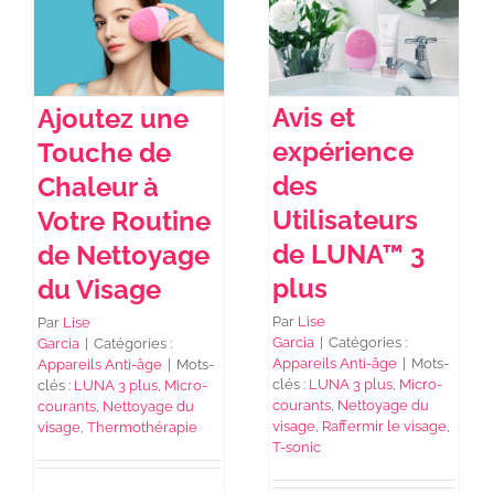
NEWS DE FOREO
Avis et
Ajoutez une
SKINCARE
expérience
Touche de
des
Chaleur à
SANTÉ & BIEN-ÊTRE
Utilisateurs
Votre Routine
de LUNA™ 3
de Nettoyage
plus
du Visage
BEAUTÉ
Par
Lise
Par
Lise
Garcia
|
Catégories :
Garcia
|
Catégories :
À PROPOS
Appareils Anti-âge
|
Mots-
Appareils Anti-âge
|
Mots-
clés :
LUNA 3 plus
,
Micro-
clés :
LUNA 3 plus
,
Micro-
courants
,
Nettoyage du
courants
,
Nettoyage du
visage
,
Raffermir le visage
,
visage
,
Thermothérapie
CONTACT
T-sonic