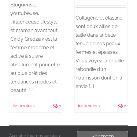
Blogueuse,
youtubeuse,
Collagène et élastine
influenceuse lifestyle
sont deux alliés de
et maman avant tout,
taille dans la belle
Cindy Gredziak est la
tenue de nos peaux
femme moderne et
fermes et épaisses.
active à suivre
Vous voyez la bouille
absolument pour être
rebondie d’un
au plus prêt des
nourrisson dont on a
tendances modes et
envie [...]
beauté. [...]
Lire la suite
0
Lire la suite
0
CHARGER LES ARTICLES SUIVANTS
Accepter tous nos cookies et