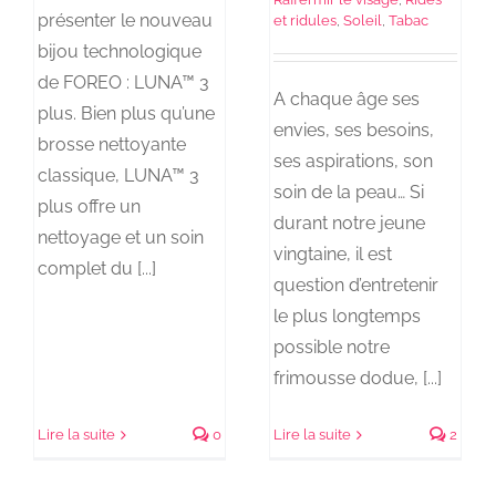
présenter le nouveau
et ridules
,
Soleil
,
Tabac
bijou technologique
de FOREO : LUNA™ 3
A chaque âge ses
plus. Bien plus qu’une
envies, ses besoins,
brosse nettoyante
ses aspirations, son
classique, LUNA™ 3
soin de la peau… Si
plus offre un
durant notre jeune
nettoyage et un soin
vingtaine, il est
complet du [...]
question d’entretenir
le plus longtemps
possible notre
frimousse dodue, [...]
Lire la suite
0
Lire la suite
2