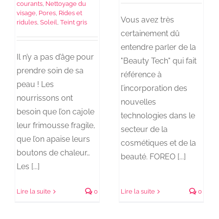
courants
,
Nettoyage du
visage
,
Pores
,
Rides et
Vous avez très
ridules
,
Soleil
,
Teint gris
certainement dû
entendre parler de la
Il n’y a pas d’âge pour
"Beauty Tech" qui fait
prendre soin de sa
référence à
peau ! Les
l’incorporation des
nourrissons ont
nouvelles
besoin que l’on cajole
technologies dans le
leur frimousse fragile,
secteur de la
que l’on apaise leurs
cosmétiques et de la
boutons de chaleur…
beauté. FOREO [...]
Les [...]
Lire la suite
0
Lire la suite
0