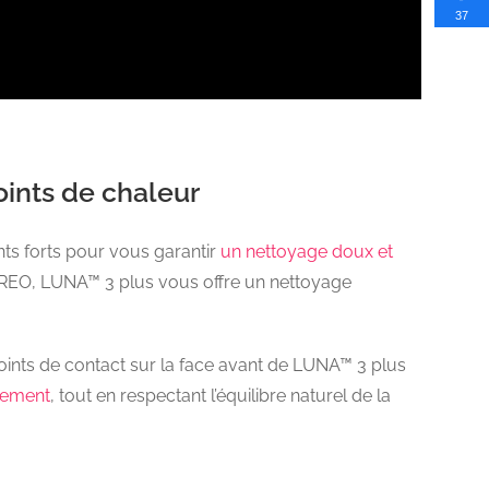
37
oints de chaleur
nts forts pour vous garantir
un nettoyage doux et
OREO, LUNA™ 3 plus vous offre un nettoyage
oints de contact sur la face avant de LUNA™ 3 plus
acement
, tout en respectant l’équilibre naturel de la
.