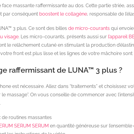
 massante raffermissante au dos. Cette partie striée, assoc
 et par conséquent
boostent le collagène
, responsable de l’éla
LUNA™ 3 plus. Ce sont des billes
de micro-courants
qui envoien
du visage
. Les micro-courants, présents aussi sur
l’appareil
ttent le relâchement cutané en stimulant la production d’élastin
re front est plus lisse et les lignes de votre mâchoire sont
ge raffermissant de LUNA™ 3 plus ?
hone est nécessaire. Allez dans “traitements” et choisissez vot
e massage”. On vous conseille de commencer avec l’intensité
.
ix de routines massantes
ERUM SERUM SERUM
en quantité généreuse sur l’ensemble