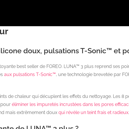
ur
ilicone doux, pulsations T-Sonic™ et p
ttoyante best seller de FOREO. LUNA™ 3 plus reprend ses poi
és
aux pulsations T-Sonic™
, une technologie brevetée par F
ts de chaleur qui décuplent les effets du nettoyage. Les 8 p
e pour
éliminer les impuretés incrustées dans les pores effic
fond mais extrêmement doux
qui révèle un teint frais et radieux
yante de LUNA™ 3 plus ?