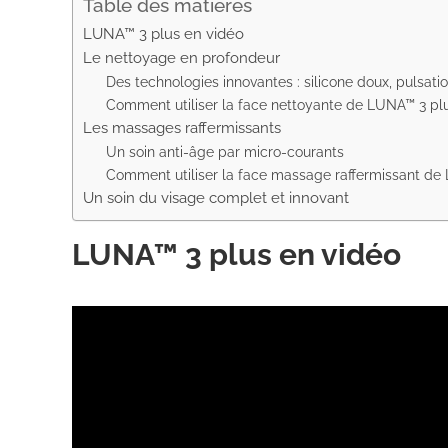
Table des matières
LUNA™ 3 plus en vidéo
Le nettoyage en profondeur
Des technologies innovantes : silicone doux, pulsati
Comment utiliser la face nettoyante de LUNA™ 3 pl
Les massages raffermissants
Un soin anti-âge par micro-courants
Comment utiliser la face massage raffermissant de
Un soin du visage complet et innovant
LUNA™ 3 plus en vidéo