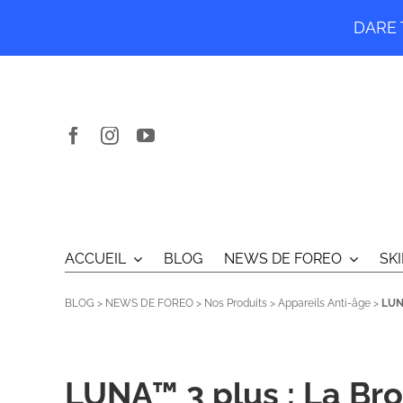
DARE T
Passer
au
contenu
ACCUEIL
BLOG
NEWS DE FOREO
SK
BLOG
>
NEWS DE FOREO
>
Nos Produits
>
Appareils Anti-âge
>
LUN
LUNA™ 3 plus : La Br