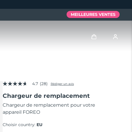
MEILLEURES VENTES
Se connecter
Profil de l'utilisateur
4.7
(28)
Mes appareils
Rédiger un avis
4.7
étoiles
Chargeur de remplacement
sur
Mes commandes
5,
valeur
Chargeur de remplacement pour votre
de
appareil FOREO
Mes adresses
la
note
moyenne.
Choisir country:
EU
Mes abonnements
Read