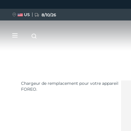
US
8/10/26
Aller
au
contenu
principal
Chargeur de remplacement pour votre appareil
NOUVEAU
FOREO.
BREAKING NEWS
FAQ™ Pure Beauty-Tech Elixir