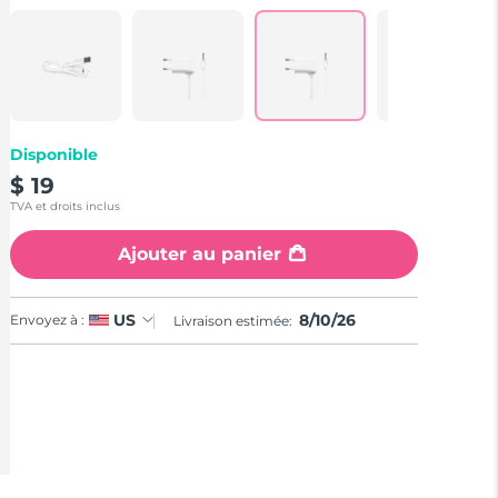
28
Reviews.
Lien
sur
la
même
page.
Disponible
$ 19
TVA et droits inclus
Ajouter au panier
8/10/26
US
Envoyez à :
Livraison estimée: