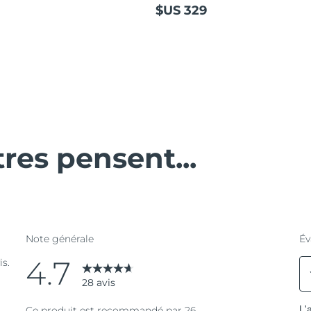
$US 329
tres pensent...