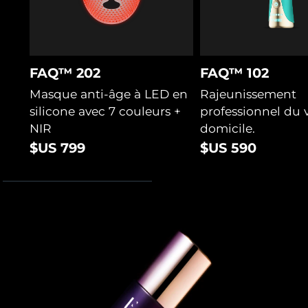
Turquie
Livraison estimée
10/08/2026
Émirats arabes unis
Livraison estimée
10/08/2026
FAQ™ 202
FAQ™ 102
Royaume-Uni
Livraison estimée
09/08/2026
Masque anti-âge à LED en
Rajeunissement
silicone avec 7 couleurs +
professionnel du v
États-Unis
Livraison estimée
10/08/2026
NIR
domicile.
$US 799
$US 590
Ouzbékistan
Livraison estimée
14/08/2026
Viêt Nam
Livraison estimée
15/08/2026