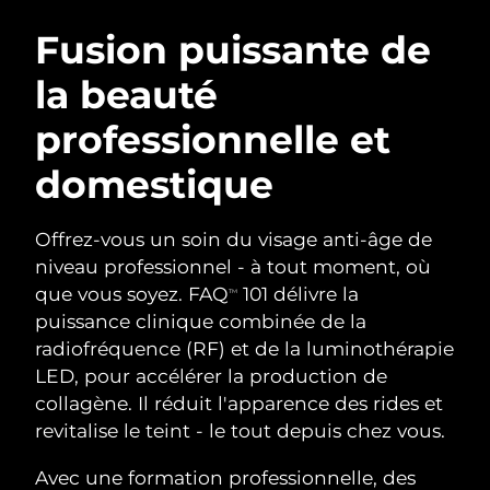
ROUTINE DE BEAUTÉ SUÉDOISE
Autriche
Livraison estimée
09/08/2026
Fusion puissante de
la beauté
Bahreïn
Livraison estimée
10/08/2026
professionnelle et
Nettoyage du visage
Lifting
Belgique
Livraison estimée
09/08/2026
LUNA™ 4 coffret
BEAR™ 2 coffret
domestique
Bermudes
Livraison estimée
15/08/2026
Anti-aging massage
Microcurrent toning
Offrez-vous un soin du visage anti-âge de
Bosnie-Herzégovine
Livraison estimée
12/08/2026
Hydratation
Soin bucco-dentaire
niveau professionnel - à tout moment, où
LUNA™ 4 Plus
BEAR™ 2 go
Brunei
que vous soyez. FAQ
101 délivre la
Livraison estimée
14/08/2026
TM
UFO™ 3 coffret
issa™ 4
Massage, LED heating
Microcurrent toning on-the-go
puissance clinique combinée de la
FAQ™ TRAITEMENT ANTI-ÂGE
Deep facial hydration
Hybrid silicone sonic toothbrush
Bulgarie
Livraison estimée
09/08/2026
radiofréquence (RF) et de la luminothérapie
LED, pour accélérer la production de
NEW
LUNA™ 4 Men
BEAR™ 2 eyes & lips
Canada
Livraison estimée
13/08/2026
UFO™ 3 LED
collagène. Il réduit l'apparence des rides et
issa™ 4 plus
For men, anti-aging massage
Microcurrent line smoothing device
revitalise le teint - le tout depuis chez vous.
Near-infrared and red light therapy
Smart hybrid silicone sonic toothbrush
Chili
Livraison estimée
13/08/2026
device
Anti-âge
Traitements LED
Avec une formation professionnelle, des