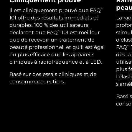
Advanced pore care essentials
For healthy hair
18% PAP
pea
Israël
Livraison estimée
13/08/2026
Cosmétiques
Hommes
Il est cliniquement prouvé que FAQ
TM
101 offre des résultats immédiats et
La ra
Italie
Livraison estimée
09/08/2026
durables. 100 % des utilisateurs
profon
déclarent que FAQ
101 est meilleur
stimul
TM
Japon
Livraison estimée
12/08/2026
que de recevoir un traitement de
d'élas
Acheter tout
beauté professionnel, et qu'il est égal
FAQ
1
TM
Jersey
Livraison estimée
14/08/2026
ou plus efficace que les appareils
dès la
cliniques à radiofréquence et à LED.
utilis
Kazakhstan
Livraison estimée
11/08/2026
plus f
FOREO APP
Basé sur des essais cliniques et de
Koweït
l'élas
Livraison estimée
09/08/2026
consommateurs tiers.
À PROPROS
s'amé
Lettonie
Livraison estimée
09/08/2026
Basé s
conso
Liban
Livraison estimée
10/08/2026
Lituanie
Livraison estimée
09/08/2026
Luxembourg
Livraison estimée
09/08/2026