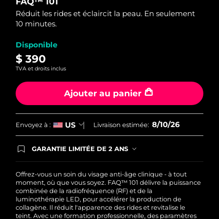
FAQ™ 101
of
5
Réduit les rides et éclaircit la peau. En seulement
stars,
Philippines
Livraison estimée
12/08/2026
10 minutes.
average
rating
value.
Pologne
Livraison estimée
10/08/2026
Disponible
Read
36
$ 390
Reviews.
Portugal
Livraison estimée
09/08/2026
TVA et droits inclus
Same
page
link.
Porto Rico
Livraison estimée
11/08/2026
Ajouter au panier
Qatar
Livraison estimée
10/08/2026
8/10/26
US
Envoyez à :
Livraison estimée:
La Réunion
Livraison estimée
14/08/2026
GARANTIE LIMITÉE DE 2 ANS
En commandant aujourd'hui, vous êtes
Roumanie
Livraison estimée
09/08/2026
automatiquement couverts par la garantie
FOREO. Cela signifie que si vous rencontrez des
Offrez-vous un soin du visage anti-âge clinique - à tout
Russie
Livraison estimée
17/08/2026
problèmes avec votre appareil pendant les 2 ans
moment, où que vous soyez. FAQ™ 101 délivre la puissance
de garantie limitée, FOREO vous remplace ce
combinée de la radiofréquence (RF) et de la
dernier gratuitement.
luminothérapie LED, pour accélérer la production de
Arabie saoudite
Livraison estimée
10/08/2026
collagène. Il réduit l'apparence des rides et revitalise le
teint. Avec une formation professionnelle, des paramètres