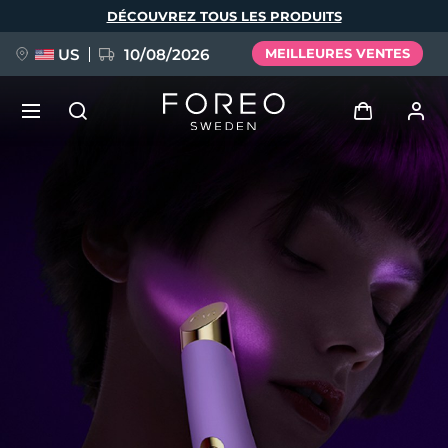
Aller
DÉCOUVREZ TOUS LES PRODUITS
au
contenu
principal
US
10/08/2026
MEILLEURES VENTES
NOUVEAU
Se connecter
Langue
BREAKING NEWS
Profil de l'utilisateur
English
Deutsch
Español
Mes appareils
FAQ™ Pure Beauty-Tech Elixir
Français
Italiano
Português
Mes commandes
Polski
Svenska
Русский
Türkçe
简体中文
繁體中文
Mes adresses
issa™ Teeth Whitening Set
Mes abonnements