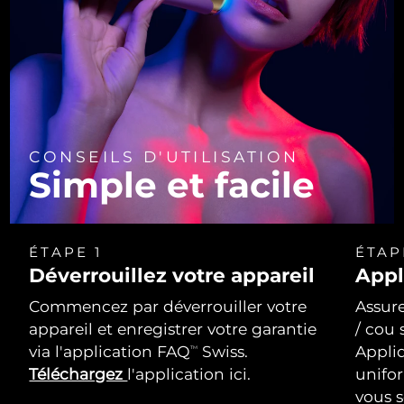
CONSEILS D'UTILISATION
Simple et facile
ÉTAPE 1
ÉTAP
Déverrouillez votre appareil
Appl
Commencez par déverrouiller votre
Assure
appareil et enregistrer votre garantie
/ cou 
via l'application FAQ
Swiss.
Appli
TM
Téléchargez
l'application ici.
unifo
vous s