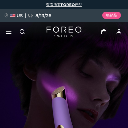
跳
查看所有FOREO产品
转
到
主
要
US
8/13/26
畅销品
内
容
新品
登录
语言
BREAKING NEWS
用户信息
English
Deutsch
Español
我的设备
FAQ™ Pure Beauty-Tech Elixir
Français
Italiano
Português
我的订单
Polski
Svenska
Русский
Türkçe
简体中文
繁體中文
我的地址
issa™ Teeth Whitening Set
我的订阅