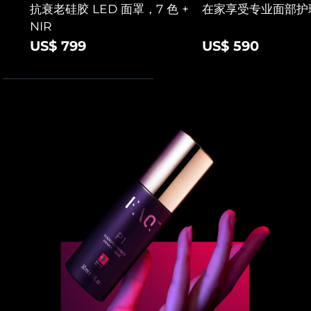
抗衰老硅胶 LED 面罩，7 色 +
在家享受专业面部护
斯洛伐克
预计送达日期
8/12/26
NIR
US$ 799
US$ 590
斯洛文尼亚
预计送达日期
8/12/26
南非
预计送达日期
8/20/26
韩国
预计送达日期
8/14/26
西班牙
预计送达日期
8/12/26
瑞典
预计送达日期
8/12/26
瑞士
预计送达日期
8/12/26
台湾
预计送达日期
8/17/26
泰国
预计送达日期
8/16/26
土耳其
预计送达日期
8/13/26