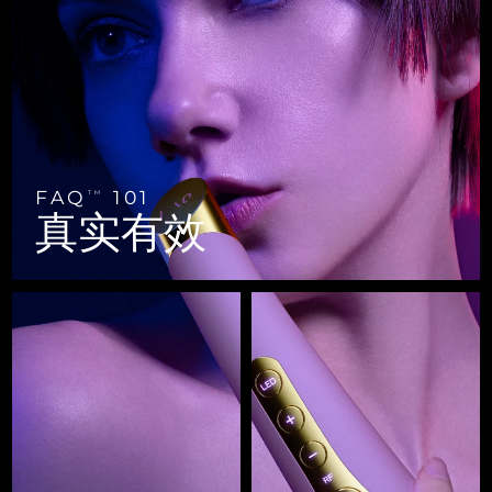
FAQ™ 101
FAQ™ 201
中国
LUNA™ 4 mini
面部提拉护理
预计送达日期
8/12/26
NEW
issa™ 4 smile
UFO™ 3 mini
Clinical anti-aging
LED mask
For young skin, T-zone
Premium anti-aging skincare
哥伦比亚
预计送达日期
8/16/26
Hybrid silicone sonic toothbrush
Red light therapy device for young skin
生发
肌肤年轻化
克罗地亚
预计送达日期
8/12/26
FAQ™ 102
FAQ™ 202
LUNA™ 4 go
BEAR™ 设备
FAQ™ 301
FAQ™ 501
issa™ 4 baby
UFO™ 3 go
Advanced clinical anti-aging
LED mask
For travel or gym bag
All premium facelift devices
NEW
塞浦路斯
预计送达日期
8/13/26
LED hair strengthening scalp massager
Full-Spectrum Red Light Therapy
For ages 0-3
Portable red light therapy
FAQ
101
TM
捷克
预计送达日期
8/12/26
真实有效
FAQ™ 103
FAQ™ 211
LUNA™ 护肤
保健品
FAQ™ Scalp Serum
FAQ™ 502
issa™ Teeth Whitening Set
面膜
Luxurious clinical anti-aging set
Anti-aging neck & décolleté LED mask
Premium cleansers & balm
丹麦
预计送达日期
8/12/26
Scalp recovery probiotic serum
Full-Spectrum Red Light Therapy
Dual LED + sonic device & 18% PAP gel
Rejuvenation & hydration
专业治疗
爱沙尼亚
预计送达日期
8/12/26
FAQ™ P1 Primer
FAQ™ 221
LUNA™ 设备
FAQ™护肤品
ISSA™ 设备
UFO™ 设备
Manuka honey primer
Anti-aging LED hand mask
芬兰
FAQ™ Red Light Serum
预计送达日期
8/12/26
All facial cleansing devices
All FAQ™ skincare
All silicone sonic toothbrushes
All deep facial hydration devices
法国
预计送达日期
8/12/26
脱毛
身体护理
FAQ™护肤品
FAQ™护肤品
PEACH™ 2 Pro Max
BEAR™ 2 body
FAQ™产品
FAQ™ skincare
法属波利尼西亚
预计送达日期
8/16/26
All FAQ™ skincare
All FAQ™ skincare