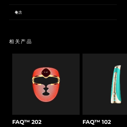
首次使用可减少 12% 以上的面部皱纹
包含
波兰
预计送达日期
8/13/26
首次使用明显均匀肤色并显着提亮肤色
首次使用皮肤的水分含量增加 45%
FAQ
101
™
葡萄牙
预计送达日期
8/12/26
显着缩小毛孔，增加皮肤光滑度
USB 充电线
100% 的用户反馈效果等同于/优于临床美容治疗
底座
波多黎各
预计送达日期
8/14/26
相关产品
与 FAQ
P1 麦卢卡蜂蜜肌底液一起使用，可确保使用安全和使
旅行袋
™
用效果。
清洁布
卡塔尔
预计送达日期
8/13/26
快速操作指南
基本操作手册
留尼汪
预计送达日期
8/17/26
2年质保
罗马尼亚
预计送达日期
8/12/26
俄罗斯
预计送达日期
8/20/26
沙特阿拉伯
预计送达日期
8/13/26
新加坡
预计送达日期
8/14/26
FAQ™ 202
FAQ™ 102