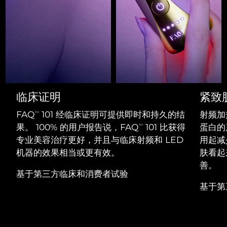
Professional IPL hair removal device
Microcurrent body toning
All hair treatments
All FAQ™ skincare
德国
预计送达日期
8/12/26
FAQ™产品
FAQ™产品
痘肌护理
眼部护理
直布罗陀
PEACH™ 2
LUNA™ 4 body
预计送达日期
8/16/26
FAQ™ products
All anti-aging treatments
All LED treatments
ESPADA™ 2 plus
BEAR™ 2 eyes & lips
IPL hair removal
Massaging body brush
All toning treatments
希腊
预计送达日期
8/12/26
Recurring acne LED therapy
Microcurrent line smoothing device
中国香港特别行政区
预计送达日期
8/13/26
PEACH™ 2 go
SUPERCHARGED™ serum
护发
毛孔护理
临床证明
紧致
ESPADA™ 2
IRIS™ 2
Travel-friendly IPL hair removal
Firming body serum
匈牙利
LUNA™ 4 hair
预计送达日期
8/12/26
KIWI™ derma
FAQ
101 经临床证明可提供即时和持久的结
射频加
Acne treatment device
Rejuvenating eye massager
TM
NEW
2-in-1 LED scalp massager
Diamond microdermabrasion .
果。 100% 的用户报告说，FAQ
101 比获得
蛋白的
TM
冰岛
预计送达日期
8/13/26
专业美容治疗更好，并且与临床射频和 LED
用起减少
PEACH™ Cooling Prep Gel
ESPADA™ Blemish Solution
眼部护肤
机器的效果相当或更有效。
肤看起
牙齿美白
Cooling IPL hair removal gel
印度尼西亚
预计送达日期
8/10/26
FLIP™ play advanced
KIWI™
善。
Concentrated acne gel
Advanced eye care treatment
issa™ Teeth Whitening Set
基于第三方临床和消费者试验
LED light hairbrush
Blackhead remover
爱尔兰
预计送达日期
8/12/26
更多的
Dual LED + sonic device & 18% PAP gel
基于第
ESPADA™ 设备
眼部护理设备
马恩岛
预计送达日期
8/14/26
LUNA™ Dual-Peptide Scalp
KIWI™ 皮肤护理
All acne treatment devices
All revitalizing eye massagers
Serum
issa™ Teeth Whitening Gel