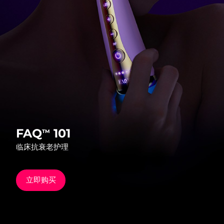
发货国家
美国
预计送达日期
8/13/26
FAQ™ Dual LED Panel
英国
预计送达日期
8/12/26
热门产品
西班牙
预计送达日期
8/12/26
澳大利亚
预计送达日期
8/15/26
法国
预计送达日期
8/12/26
FAQ
101
TM
特别优惠
畅销产品
临床抗衰老护理
德国
预计送达日期
8/12/26
加拿大
预计送达日期
8/16/26
立即购买
红光疗法
澳大利亚
预计送达日期
8/15/26