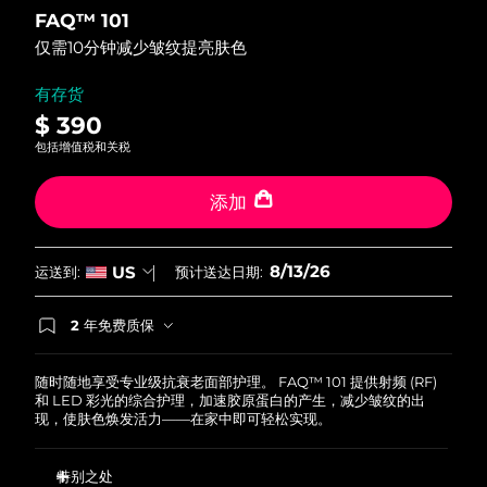
out
FAQ™ 101
of
中国澳门特别行政区
预计送达日期
8/14/26
5
仅需10分钟减少皱纹提亮肤色
stars,
average
马来西亚
预计送达日期
8/15/26
rating
有存货
value.
$ 390
Read
马耳他
预计送达日期
8/12/26
37
包括增值税和关税
Reviews.
Same
墨西哥
预计送达日期
8/16/26
page
添加
link.
摩纳哥
预计送达日期
8/13/26
8/13/26
US
运送到:
预计送达日期:
荷兰
预计送达日期
8/12/26
2 年免费质保
新西兰
预计送达日期
8/12/26
如果您在2年质保期内发现任何非人为质量问题，
FOREO将免费为您更换产品。
挪威
随时随地享受专业级抗衰老面部护理。 FAQ™ 101 提供射频 (RF)
预计送达日期
8/12/26
和 LED 彩光的综合护理，加速胶原蛋白的产生，减少皱纹的出
现，使肤色焕发活力——在家中即可轻松实现。
阿曼
预计送达日期
8/15/26
特别之处
菲律宾
预计送达日期
8/15/26