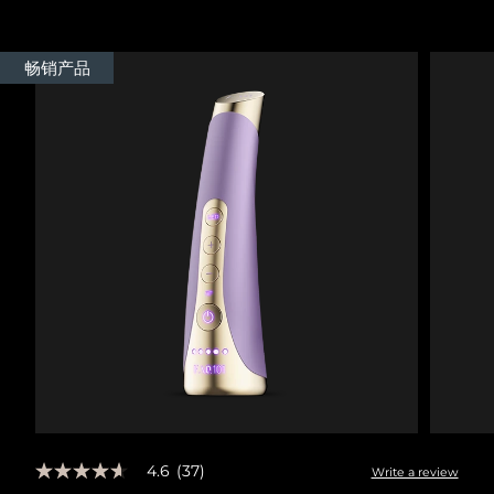
Advanced pore care essentials
以色列
预计送达日期
8/16/26
For healthy hair
18% PAP
护肤品
男士
意大利
预计送达日期
8/12/26
畅销产品
日本
预计送达日期
8/15/26
泽西岛
预计送达日期
8/17/26
全部购买
哈萨克斯坦
预计送达日期
8/14/26
FOREO APP
科威特
预计送达日期
8/12/26
关于我们
拉脱维亚
预计送达日期
8/12/26
黎巴嫩
预计送达日期
8/13/26
立陶宛
预计送达日期
8/12/26
卢森堡
预计送达日期
8/12/26
4.6
(37)
Write a review
4.6