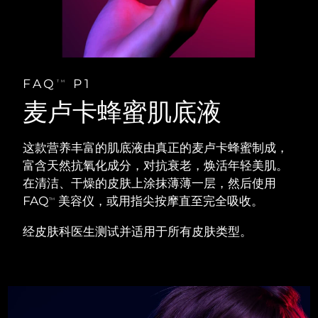
阿拉伯联合酋长国
预计送达日期
8/13/26
英国
预计送达日期
8/12/26
FAQ
P1
TM
美国
预计送达日期
8/13/26
麦卢卡蜂蜜肌底液
乌兹别克斯坦
预计送达日期
8/17/26
这款营养丰富的肌底液由真正的麦卢卡蜂蜜制成，
越南
富含天然抗氧化成分，对抗衰老，焕活年轻美肌。
预计送达日期
8/18/26
在清洁、干燥的皮肤上涂抹薄薄一层，然后使用
FAQ
美容仪，或用指尖按摩直至完全吸收。
TM
经皮肤科医生测试并适用于所有皮肤类型。