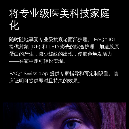
瑞典美肤护理
奥地利
预计送达日期
8/12/26
将专业级医美科技家庭
化
巴林
预计送达日期
8/13/26
面部清洁
紧致提拉
比利时
预计送达日期
8/12/26
随时随地享受专业级抗衰老面部护理。 FAQ
101
TM
LUNA™ 4 套装
BEAR™ 2 套装
提供射频 (RF) 和 LED 彩光的综合护理，加速胶原
百慕大
预计送达日期
8/18/26
Anti-aging massage
Microcurrent toning
蛋白的产生，减少皱纹的出现，使肤色焕发活力
——在家中即可轻松实现。
波斯尼亚和黑塞哥维那
预计送达日期
8/15/26
补水保湿
口腔护理
FAQ
Swiss app 提供专家指导和可定制设置。临
LUNA™ 4 Plus
BEAR™ 2 go
TM
文莱
预计送达日期
8/17/26
UFO™ 3 套装
issa™ 4
床证明可提供即时且持久的效果。
Massage, LED heating
Microcurrent toning on-the-go
FAQ™ 抗老护理
Deep facial hydration
Hybrid silicone sonic toothbrush
保加利亚
预计送达日期
8/12/26
NEW
LUNA™ 4 Men
BEAR™ 2 eyes & lips
加拿大
预计送达日期
8/16/26
UFO™ 3 LED
issa™ 4 plus
For men, anti-aging massage
Microcurrent line smoothing device
Near-infrared and red light therapy
Smart hybrid silicone sonic toothbrush
智利
预计送达日期
8/16/26
device
抗老
LED治疗