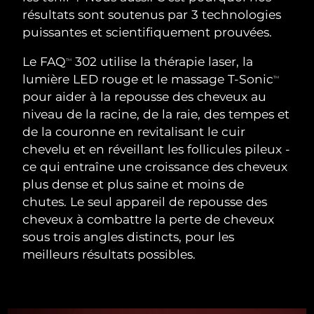
ROUTINE DE BEAUTÉ SUÉDOISE
résultats sont soutenus par 3 technologies
Autriche
Livraison estimée
8/12/26
puissantes et scientifiquement prouvées.
Bahreïn
Livraison estimée
8/13/26
Le FAQ
302 utilise la thérapie laser, la
TM
lumière LED rouge et le massage T-Sonic
TM
Nettoyage du visage
Lifting
Belgique
Livraison estimée
8/12/26
pour aider à la repousse des cheveux au
LUNA™ 4 coffret
BEAR™ 2 coffret
niveau de la racine, de la raie, des tempes et
Bermudes
Livraison estimée
8/18/26
Anti-aging massage
Microcurrent toning
de la couronne en revitalisant le cuir
chevelu et en réveillant les follicules pileux -
Bosnie-Herzégovine
Livraison estimée
8/15/26
ce qui entraîne une croissance des cheveux
Hydratation
Soin bucco-dentaire
LUNA™ 4 Plus
BEAR™ 2 go
plus dense et plus saine et moins de
Brunei
Livraison estimée
8/17/26
UFO™ 3 coffret
issa™ 4
Massage, LED heating
Microcurrent toning on-the-go
chutes. Le seul appareil de repousse des
FAQ™ TRAITEMENT ANTI-ÂGE
Deep facial hydration
Hybrid silicone sonic toothbrush
cheveux à combattre la perte de cheveux
Bulgarie
Livraison estimée
8/12/26
sous trois angles distincts, pour les
NEW
LUNA™ 4 Men
BEAR™ 2 eyes & lips
Canada
meilleurs résultats possibles.
Livraison estimée
8/16/26
UFO™ 3 LED
issa™ 4 plus
For men, anti-aging massage
Microcurrent line smoothing device
Near-infrared and red light therapy
Smart hybrid silicone sonic toothbrush
Chili
Livraison estimée
8/16/26
device
Anti-âge
Traitements LED