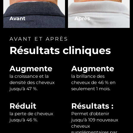
R.A.S. chinoise de
Livraison estimée
8/14/26
Avant
Après
Macao
Malaisie
Livraison estimée
8/15/26
AVANT ET APRÈS
Résultats cliniques
Malte
Livraison estimée
8/12/26
Mexique
Livraison estimée
8/16/26
Augmente
Augmente
Monaco
Livraison estimée
8/13/26
la croissance et la
la brillance des
densité des cheveux
cheveux de 46 % en
jusqu'à 47 %.
seulement 1 mois.
Pays-Bas
Livraison estimée
8/12/26
Nouvelle-Zélande
Livraison estimée
8/12/26
Réduit
Résultats :
la perte de cheveux
Permet d'obtenir
Norvège
Livraison estimée
8/12/26
jusqu'à 46 %.
jusqu'à 109 nouveaux
cheveux
Oman
Livraison estimée
8/15/26
supplémentaires par