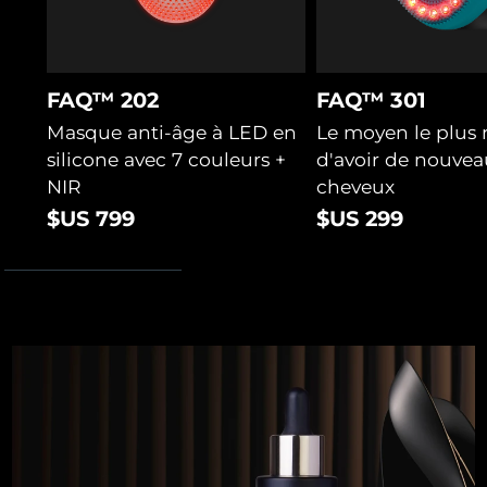
l'application FAQ™ Swiss.
FAQ™ 202
FAQ™ 301
Masque anti-âge à LED en
Le moyen le plus 
silicone avec 7 couleurs +
d'avoir de nouvea
NIR
cheveux
$US 799
$US 299