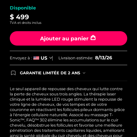
page.
Disponible
Turquie
Livraison estimée
8/13/26
$ 499
TVA et droits inclus
Émirats arabes unis
Livraison estimée
8/13/26
Ajouter au panier
Royaume-Uni
Livraison estimée
8/12/26
États-Unis
Livraison estimée
8/13/26
8/13/26
US
Envoyez à :
Livraison estimée:
Ouzbékistan
Livraison estimée
8/17/26
GARANTIE LIMITÉE DE 2 ANS
En commandant aujourd'hui, vous êtes
Viêt Nam
automatiquement couverts par la garantie
Livraison estimée
8/18/26
FOREO. Cela signifie que si vous rencontrez des
Le seul appareil de repousse des cheveux qui lutte contre
problèmes avec votre appareil pendant les 2 ans
la perte de cheveux sous trois angles. La thérapie laser
de garantie limitée, FOREO vous remplace ce
clinique et la lumière LED rouge stimulent la repousse de
dernier gratuitement.
votre ligne de cheveux, de vos tempes et de votre
couronne en réactivant les follicules pileux dormants grâce
à l'énergie cellulaire naturelle. Associé au massage T-
Sonic™, FAQ™ 302 élimine les accumulations sur le cuir
chevelu, désobstrue les follicules et favorise une meilleure
pénétration des traitements capillaires liquides, améliorant
ainsi la santé globale du cuir chevelu et des cheveux pour