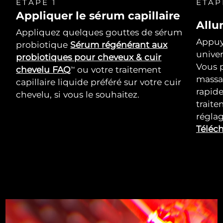
ÉTAPE 1
ÉTAP
Appliquer le sérum capillaire
Allu
Appliquez quelques gouttes de sérum
Appuy
probiotique
Sérum régénérant aux
univer
probiotiques pour cheveux & cuir
Vous p
chevelu FAQ
ou votre traitement
TM
massa
capillaire liquide préféré sur votre cuir
rapid
chevelu, si vous le souhaitez.
trait
réglag
Téléch