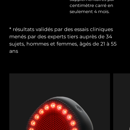
centimètre carré en
seulement 4 mois.
Philippines
Livraison estimée
8/15/26
Pologne
Livraison estimée
8/13/26
* résultats validés par des essais cliniques
menés par des experts tiers auprès de 34
Portugal
Livraison estimée
8/12/26
sujets, hommes et femmes, âgés de 21 à 55
ans
Porto Rico
Livraison estimée
8/14/26
Qatar
Livraison estimée
8/13/26
La Réunion
Livraison estimée
8/17/26
Roumanie
Livraison estimée
8/12/26
Russie
Livraison estimée
8/20/26
Arabie saoudite
Livraison estimée
8/13/26