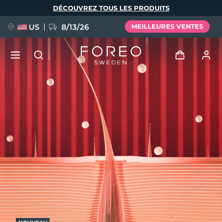
Aller
DÉCOUVREZ TOUS LES PRODUITS
au
contenu
principal
US
8/13/26
MEILLEURES VENTES
NOUVEAU
Se connecter
Langue
BREAKING NEWS
Profil de l'utilisateur
English
Deutsch
Español
Mes appareils
FAQ™ Pure Beauty-Tech Elixir
Français
Italiano
Português
Mes commandes
Polski
Svenska
Русский
Türkçe
简体中文
繁體中文
Mes adresses
issa™ Teeth Whitening Set
Mes abonnements