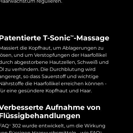
Haarwachstum regulieren.
Patentierte T-Sonic
-Massage
TM
Massiert die Kopfhaut, um Ablagerungen zu
lösen, und um Verstopfungen der Haarfollikel
durch abgestorbene Hautzellen, Schweiß und
Öl zu verhindern. Die Durchblutung wird
angeregt, so dass Sauerstoff und wichtige
Nährstoffe die Haarfollikel erreichen können -
für eine gesündere Kopfhaut und Haar.
Verbesserte Aufnahme von
Flüssigbehandlungen
FAQ
302 wurde entwickelt, um die Wirkung
TM
von flüssigen Haarwuchsmitteln - wie FAQ
TM