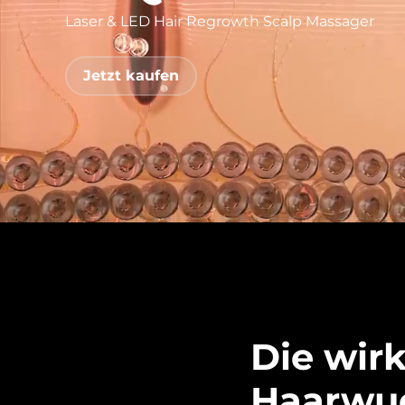
Laser & LED Hair Regrowth Scalp Massager
issa™ Teeth Whitening Set
Jetzt kaufen
FAQ™ Dual LED Panel
BELIEBT
Sonderangebote
Bestseller
Die wir
Haarwu