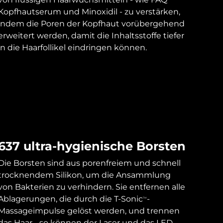
Kopfhautserum und Minoxidil - zu verstärken,
indem die Poren der Kopfhaut vorübergehend
erweitert werden, damit die Inhaltsstoffe tiefer
in die Haarfollikel eindringen können.
637 ultra-hygienische Borsten
Die Borsten sind aus porenfreiem und schnell
trocknendem Silikon, um die Ansammlung
von Bakterien zu verhindern. Sie entfernen alle
Ablagerungen, die durch die T-Sonic
-
TM
Massageimpulse gelöst werden, und trennen
das Haar - so können der Laser und das LED-