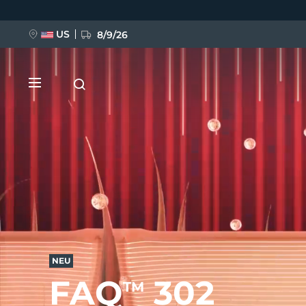
Direkt
zum
Inhalt
US
8/9/26
NEU
BREAKING NEWS
NEU
FAQ™ Pure Beauty-Tech Elixir
FAQ
302
TM