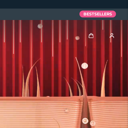
BESTSELLERS
Anmelden
Benutzerkonto
Meine Geräte
Meine Bestellungen
Meine Adressen
Meine Abonnements