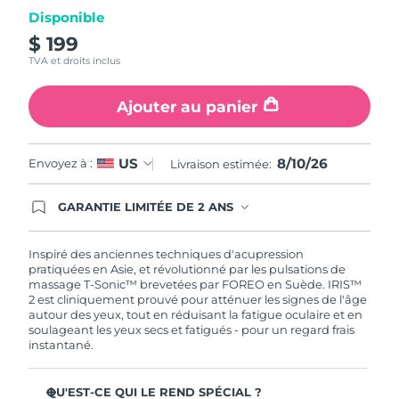
Disponible
Turquie
Livraison estimée
8/10/26
$ 199
TVA et droits inclus
Émirats arabes unis
Livraison estimée
8/10/26
Ajouter au panier
Royaume-Uni
Livraison estimée
8/9/26
États-Unis
Livraison estimée
8/10/26
8/10/26
US
Envoyez à :
Livraison estimée:
Ouzbékistan
Livraison estimée
8/14/26
GARANTIE LIMITÉE DE 2 ANS
En commandant aujourd'hui, vous êtes
automatiquement couverts par la garantie
Viêt Nam
Livraison estimée
8/15/26
FOREO. Cela signifie que si vous rencontrez des
Inspiré des anciennes techniques d'acupression
problèmes avec votre appareil pendant les 2 ans
pratiquées en Asie, et révolutionné par les pulsations de
de garantie limitée, FOREO vous remplace ce
massage T-Sonic™ brevetées par FOREO en Suède. IRIS™
dernier gratuitement.
2 est cliniquement prouvé pour atténuer les signes de l'âge
autour des yeux, tout en réduisant la fatigue oculaire et en
soulageant les yeux secs et fatigués - pour un regard frais
instantané.
QU'EST-CE QUI LE REND SPÉCIAL ?