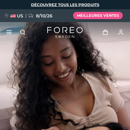
Aller
DÉCOUVREZ TOUS LES PRODUITS
au
contenu
principal
US
8/10/26
MEILLEURES VENTES
NOUVEAU
Se connecter
Langue
BREAKING NEWS
Profil de l'utilisateur
English
Deutsch
Español
Mes appareils
FAQ™ Pure Beauty-Tech Elixir
Français
Italiano
Português
Mes commandes
Polski
Svenska
Русский
Türkçe
简体中文
繁體中文
Mes adresses
issa™ Teeth Whitening Set
Mes abonnements