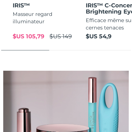
IRIS™
IRIS™ C-Concen
Brightening E
Masseur regard
Efficace même sur
illuminateur
cernes tenaces
$US 105,79
$US 149
$US 54,9