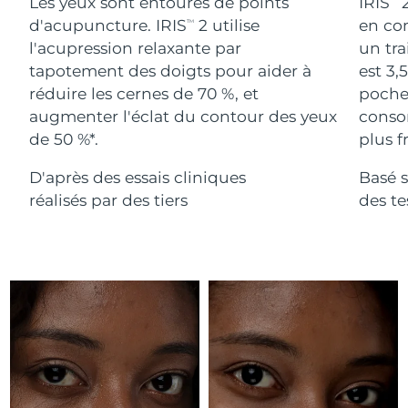
Advanced pore care essentials
Les yeux sont entourés de points
IRIS
2
For healthy hair
18% PAP
Israël
Livraison estimée
8/13/26
d'acupuncture. IRIS
2 utilise
en com
TM
Cosmétiques
Hommes
l'acupression relaxante par
un tra
Italie
Livraison estimée
8/9/26
tapotement des doigts pour aider à
est 3,
réduire les cernes de 70 %, et
poches
Japon
Livraison estimée
8/12/26
augmenter l'éclat du contour des yeux
conso
de 50 %*.
plus fr
Acheter tout
Jersey
Livraison estimée
8/14/26
D'après des essais cliniques
Basé s
Kazakhstan
Livraison estimée
8/11/26
réalisés par des tiers
des t
FOREO APP
Koweït
Livraison estimée
8/9/26
À PROPROS
Lettonie
Livraison estimée
8/9/26
Liban
Livraison estimée
8/10/26
Lituanie
Livraison estimée
8/9/26
Luxembourg
Livraison estimée
8/9/26