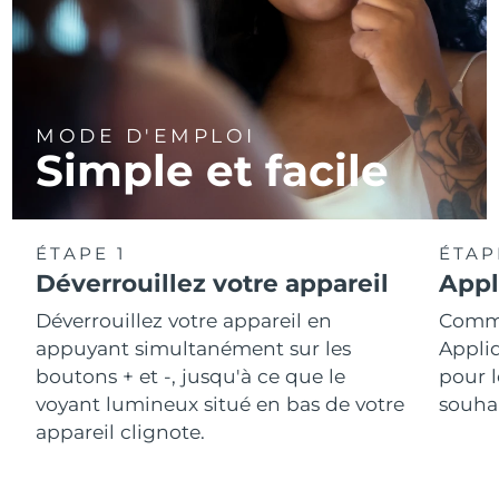
MODE D'EMPLOI
Simple et facile
ÉTAPE 1
ÉTAP
Déverrouillez votre appareil
Appl
Déverrouillez votre appareil en
Comme
appuyant simultanément sur les
Appli
boutons + et -, jusqu'à ce que le
pour l
voyant lumineux situé en bas de votre
souhai
appareil clignote.