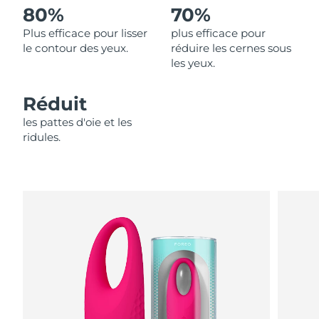
80%
70%
Philippines
Livraison estimée
8/12/26
Plus efficace pour lisser
plus efficace pour
le contour des yeux.
réduire les cernes sous
Pologne
les yeux.
Livraison estimée
8/10/26
Portugal
Livraison estimée
8/9/26
Réduit
les pattes d'oie et les
Porto Rico
Livraison estimée
8/11/26
ridules.
Qatar
Livraison estimée
8/10/26
La Réunion
Livraison estimée
8/14/26
Roumanie
Livraison estimée
8/9/26
Russie
Livraison estimée
8/17/26
Arabie saoudite
Livraison estimée
8/10/26