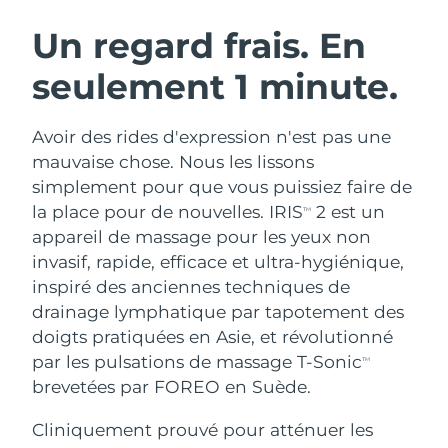
ROUTINE DE BEAUTÉ SUÉDOISE
Autriche
Livraison estimée
8/9/26
Un regard frais. En
seulement 1 minute.
Bahreïn
Livraison estimée
8/10/26
Nettoyage du visage
Lifting
Belgique
Livraison estimée
8/9/26
Avoir des rides d'expression n'est pas une
LUNA™ 4 coffret
BEAR™ 2 coffret
mauvaise chose. Nous les lissons
Bermudes
Livraison estimée
8/15/26
Anti-aging massage
Microcurrent toning
simplement pour que vous puissiez faire de
la place pour de nouvelles. IRIS
2 est un
TM
Bosnie-Herzégovine
Livraison estimée
8/12/26
appareil de massage pour les yeux non
Hydratation
Soin bucco-dentaire
LUNA™ 4 Plus
BEAR™ 2 go
invasif, rapide, efficace et ultra-hygiénique,
Brunei
Livraison estimée
8/14/26
UFO™ 3 coffret
issa™ 4
Massage, LED heating
Microcurrent toning on-the-go
inspiré des anciennes techniques de
FAQ™ TRAITEMENT ANTI-ÂGE
Deep facial hydration
Hybrid silicone sonic toothbrush
drainage lymphatique par tapotement des
Bulgarie
Livraison estimée
8/9/26
doigts pratiquées en Asie, et révolutionné
NEW
LUNA™ 4 Men
BEAR™ 2 eyes & lips
Canada
par les pulsations de massage T-Sonic
Livraison estimée
8/13/26
TM
UFO™ 3 LED
issa™ 4 plus
For men, anti-aging massage
Microcurrent line smoothing device
brevetées par FOREO en Suède.
Near-infrared and red light therapy
Smart hybrid silicone sonic toothbrush
Chili
Livraison estimée
8/13/26
device
Anti-âge
Traitements LED
Cliniquement prouvé pour atténuer les