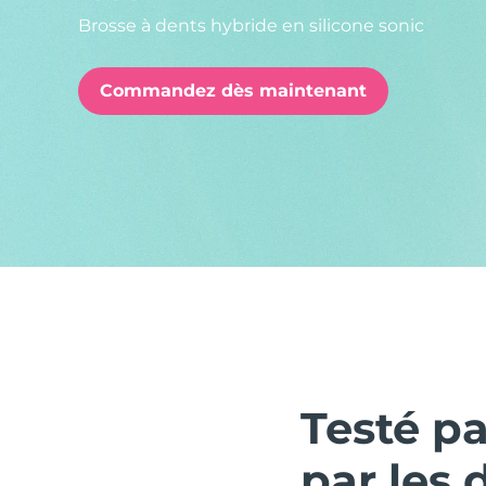
Brosse à dents hybride en silicone sonic
issa™ Teeth Whitening Set
Commandez dès maintenant
FAQ™ Dual LED Panel
POPULAIRE
Offres spéciales
Bestsellers
Testé p
par les 