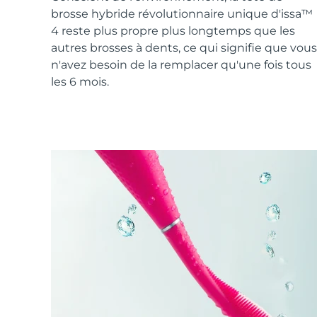
Soins de la peau KIWI™
All acne treatment devices
All revitalizing eye massagers
Serum
brosse hybride révolutionnaire unique d'issa™
issa™ Teeth Whitening Gel
Advanced pore care essentials
For healthy hair
4 reste plus propre plus longtemps que les
18% PAP
autres brosses à dents, ce qui signifie que vous
Cosmétiques
Hommes
n'avez besoin de la remplacer qu'une fois tous
les 6 mois.
Acheter tout
FOREO APP
À PROPROS