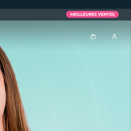
MEILLEURES VENTES
Se connecter
Profil de l'utilisateur
Mes appareils
Mes commandes
Mes adresses
Mes abonnements