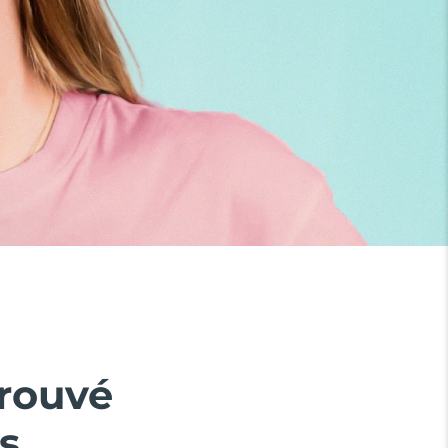
prouvé
s.