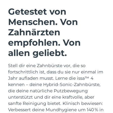
SCHWEDISCHE BEAUTY ROUTINE
Getestet von
Menschen. Von
Erwartete Lieferung
Australien
11/08/2026
Zahnärzten
Gesichtsreinigung
Gesichtsstraffung
Erwartete Lieferung
Österreich
LUNA™ 4 Set
BEAR™ 2 Set
empfohlen. Von
08/08/2026
Anti-aging massage
Microcurrent toning
allen geliebt.
Erwartete Lieferung
Bahrain
09/08/2026
Hydratisierung
Mundpflege
LUNA™ 4 Plus
BEAR™ 2 go
Stell dir eine Zahnbürste vor, die so
Erwartete Lieferung
Belgien
UFO™ 3 Set
issa™ 4
08/08/2026
Massage, LED heating
Microcurrent toning on-the-go
fortschrittlich ist, dass du sie nur einmal im
FAQ™ ANTI-AGING-BEHANDLUNG
Deep facial hydration
Hybrid silicone sonic toothbrush
Jahr aufladen musst. Lerne die issa™ 4
Erwartete Lieferung
Bermuda
kennen – deine Hybrid-Sonic-Zahnbürste,
14/08/2026
NEW
LUNA™ 4 Men
BEAR™ 2 eyes & lips
die deine natürliche Putzbewegung
UFO™ 3 LED
issa™ 4 plus
For men, anti-aging massage
Microcurrent line smoothing device
Bosnien und
unterstützt und dir eine kraftvolle, aber
Erwartete Lieferung
Near-infrared and red light therapy
Smart hybrid silicone sonic toothbrush
Herzegowina
11/08/2026
sanfte Reinigung bietet. Klinisch bewiesen:
device
Anti-aging
LED-Behandlungen
Verbessert deine Mundhygiene um 140 % in