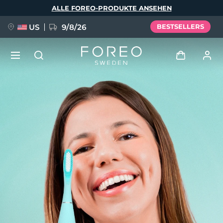
Direkt
ALLE FOREO-PRODUKTE ANSEHEN
zum
Inhalt
US
9/8/26
BESTSELLERS
NEU
Anmelden
Sprache
BREAKING NEWS
Benutzerkonto
English
Deutsch
Español
Meine Geräte
FAQ™ Pure Beauty-Tech Elixir
Français
Italiano
Português
Meine Bestellungen
Polski
Svenska
Русский
Türkçe
简体中文
繁體中文
Meine Adressen
issa™ Teeth Whitening Set
Meine Abonnements