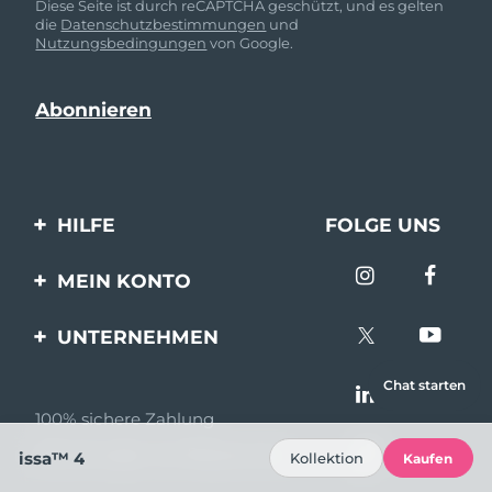
Diese Seite ist durch reCAPTCHA geschützt, und es gelten
die
Datenschutzbestimmungen
und
Nutzungsbedingungen
von Google.
HILFE
FOLGE UNS
Kontaktiere uns
MEIN KONTO
Bestellungen & Versand
Produkt registrieren
UNTERNEHMEN
Garantie & Umtausch
Unterstützung
Über FOREO
Chat starten
Häufig gestellte Fragen
100% sichere Zahlung
Partnerprogramm
Batterie-informationen
Bewertungen von Bazaarvoice
issa™ 4
Kollektion
Kaufen
Partner Nachrichten