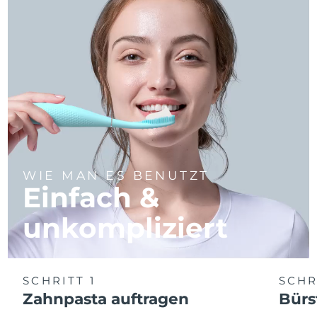
WIE MAN ES BENUTZT
Einfach &
unkompliziert
SCHRITT 1
SCHR
Zahnpasta auftragen
Bürs