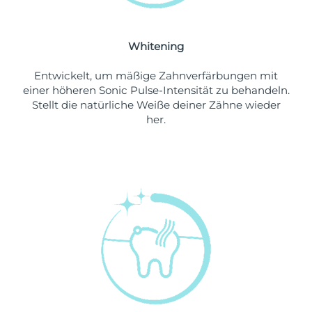
Erwartete Lieferung
Libanon
09/08/2026
Whitening
Erwartete Lieferung
Litauen
08/08/2026
Entwickelt, um mäßige Zahnverfärbungen mit
einer höheren Sonic Pulse-Intensität zu behandeln.
Erwartete Lieferung
Stellt die natürliche Weiße deiner Zähne wieder
Luxemburg
08/08/2026
her.
Sonderverwaltungsregion
Erwartete Lieferung
Macau
10/08/2026
Erwartete Lieferung
Malaysia
11/08/2026
Erwartete Lieferung
Malta
08/08/2026
Erwartete Lieferung
Mexiko
12/08/2026