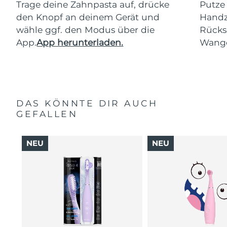
Trage deine Zahnpasta auf, drücke
Putze
den Knopf an deinem Gerät und
Handz
wähle ggf. den Modus über die
Rücks
App.
App herunterladen.
Wang
DAS KÖNNTE DIR AUCH
GEFALLEN
NEU
NEU