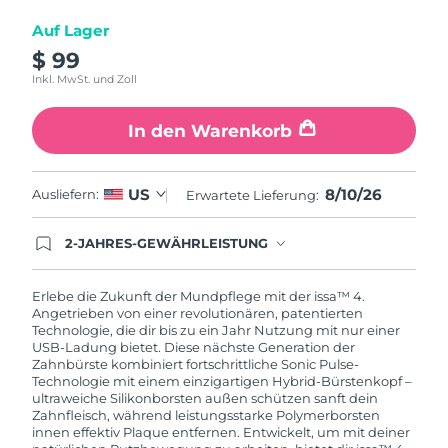
Auf Lager
$ 99
Inkl. MwSt. und Zoll
In den Warenkorb
8/10/26
US
Ausliefern:
Erwartete Lieferung:
2-JAHRES-GEWÄHRLEISTUNG
Mit deiner heutigen Bestellung registriere sich für
deine FOREO-Garantie. Das bedeutet: Falls du
innerhalb eines Jahres ab Kaufdatum Anlass zur
Erlebe die Zukunft der Mundpflege mit der issa™ 4.
Beanstandung deines FOREO-Produktes haben
Angetrieben von einer revolutionären, patentierten
solltest, bekommst du dieses Produkt von
Technologie, die dir bis zu ein Jahr Nutzung mit nur einer
FOREO gratis ersetzt.
USB-Ladung bietet. Diese nächste Generation der
Zahnbürste kombiniert fortschrittliche Sonic Pulse-
Technologie mit einem einzigartigen Hybrid-Bürstenkopf –
ultraweiche Silikonborsten außen schützen sanft dein
Zahnfleisch, während leistungsstarke Polymerborsten
innen effektiv Plaque entfernen. Entwickelt, um mit deiner