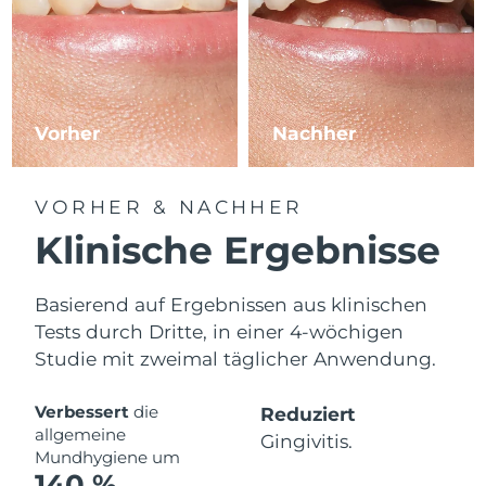
Erwartete Lieferung
Slowakei
08/08/2026
Erwartete Lieferung
Slowenien
08/08/2026
Vorher
Nachher
Erwartete Lieferung
Südafrika
16/08/2026
Erwartete Lieferung
VORHER & NACHHER
Südkorea
10/08/2026
Klinische Ergebnisse
Erwartete Lieferung
Spanien
08/08/2026
Basierend auf Ergebnissen aus klinischen
Tests durch Dritte, in einer 4-wöchigen
Erwartete Lieferung
Schweden
08/08/2026
Studie mit zweimal täglicher Anwendung.
Erwartete Lieferung
Schweiz
Verbessert
die
Reduziert
08/08/2026
allgemeine
Gingivitis.
Mundhygiene um
Erwartete Lieferung
Taiwan
140 %
13/08/2026