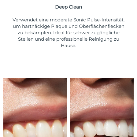
Deep Clean
Erwartete Lieferung
Puerto Rico
10/08/2026
Verwendet eine moderate Sonic Pulse-Intensität,
um hartnäckige Plaque und Oberflächenflecken
Erwartete Lieferung
Katar
zu bekämpfen. Ideal für schwer zugängliche
09/08/2026
Stellen und eine professionelle Reinigung zu
Hause.
Erwartete Lieferung
Réunion
13/08/2026
Erwartete Lieferung
Rumänien
08/08/2026
Erwartete Lieferung
Russland
16/08/2026
Erwartete Lieferung
Saudi-Arabien
09/08/2026
Erwartete Lieferung
Singapur
10/08/2026