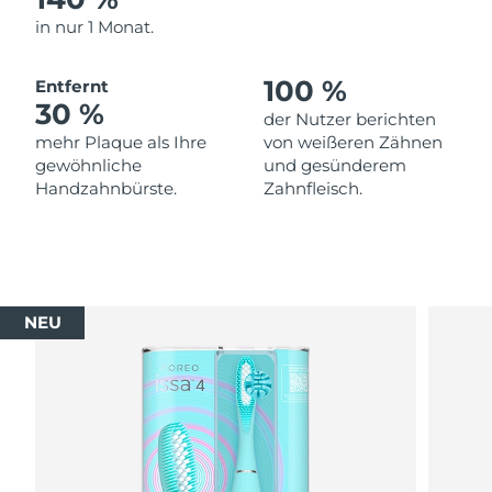
in nur 1 Monat.
Erwartete Lieferung
Thailand
12/08/2026
100 %
Entfernt
30 %
Erwartete Lieferung
Türkei
der Nutzer berichten
09/08/2026
mehr Plaque als Ihre
von weißeren Zähnen
gewöhnliche
und gesünderem
Vereinigte Arabische
Erwartete Lieferung
Handzahnbürste.
Zahnfleisch.
Emirate
09/08/2026
Vereinigtes
Erwartete Lieferung
Königreich
08/08/2026
NEU
Erwartete Lieferung
Vereinigte Staaten
09/08/2026
Erwartete Lieferung
Usbekistan
13/08/2026
Erwartete Lieferung
Vietnam
14/08/2026