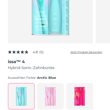
4.8
(5)
Jetzt Produkt bewerten
4.8
von
issa™ 4
5
Sternen,
Hybrid-Sonic-Zahnbürste
Durchschnittswert
der
Bewertung.
Auswählen Farbe:
Arctic Blue
Read
5
Reviews.
Link
auf
derselben
Seite.