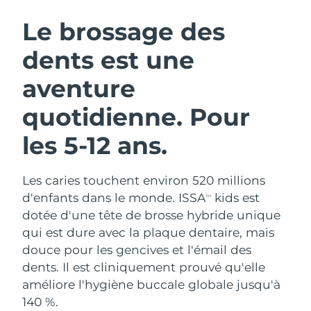
ROUTINE DE BEAUTÉ SUÉDOISE
Autriche
Livraison estimée
8/11/26
Le brossage des
dents est une
Bahreïn
Livraison estimée
8/12/26
aventure
Nettoyage du visage
Lifting
Belgique
Livraison estimée
8/11/26
LUNA™ 4 coffret
BEAR™ 2 coffret
quotidienne. Pour
Bermudes
Livraison estimée
8/17/26
Anti-aging massage
Microcurrent toning
les 5-12 ans.
Bosnie-Herzégovine
Livraison estimée
8/14/26
Hydratation
Soin bucco-dentaire
LUNA™ 4 Plus
BEAR™ 2 go
Les caries touchent environ 520 millions
Brunei
Livraison estimée
8/16/26
UFO™ 3 coffret
issa™ 4
Massage, LED heating
Microcurrent toning on-the-go
d'enfants dans le monde. ISSA
kids est
TM
FAQ™ TRAITEMENT ANTI-ÂGE
Deep facial hydration
Hybrid silicone sonic toothbrush
dotée d'une tête de brosse hybride unique
Bulgarie
Livraison estimée
8/11/26
qui est dure avec la plaque dentaire, mais
NEW
LUNA™ 4 Men
BEAR™ 2 eyes & lips
douce pour les gencives et l'émail des
Canada
Livraison estimée
8/15/26
UFO™ 3 LED
issa™ 4 plus
For men, anti-aging massage
Microcurrent line smoothing device
dents. Il est cliniquement prouvé qu'elle
Near-infrared and red light therapy
Smart hybrid silicone sonic toothbrush
Chili
améliore l'hygiène buccale globale jusqu'à
Livraison estimée
8/15/26
device
Anti-âge
Traitements LED
140 %.