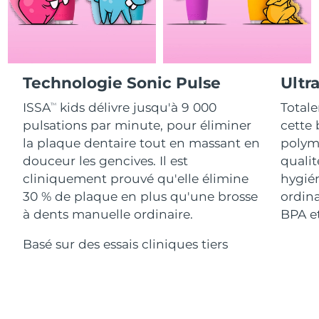
Advanced pore care essentials
For healthy hair
18% PAP
Israël
Livraison estimée
8/15/26
Cosmétiques
Hommes
Italie
Livraison estimée
8/11/26
Technologie Sonic Pulse
Ultr
Japon
Livraison estimée
8/14/26
ISSA
kids délivre jusqu'à 9 000
Totale
Acheter tout
TM
Jersey
Livraison estimée
8/16/26
pulsations par minute, pour éliminer
cette 
la plaque dentaire tout en massant en
polymè
Kazakhstan
Livraison estimée
8/13/26
douceur les gencives. Il est
qualit
FOREO APP
cliniquement prouvé qu'elle élimine
hygién
Koweït
Livraison estimée
8/11/26
30 % de plaque en plus qu'une brosse
ordina
À PROPROS
à dents manuelle ordinaire.
BPA et
Lettonie
Livraison estimée
8/11/26
Basé sur des essais cliniques tiers
Liban
Livraison estimée
8/12/26
Lituanie
Livraison estimée
8/11/26
Luxembourg
Livraison estimée
8/11/26