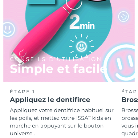
CONSEILS D'UTILISATION
Simple et facile
ÉTAPE 1
ÉTAP
Appliquez le dentifirce
Bros
Appliquez votre dentifrice habituel sur
Bross
les poils, et mettez votre ISSA
kids en
brosse
TM
marche en appuyant sur le bouton
vous 
universel.
quadr