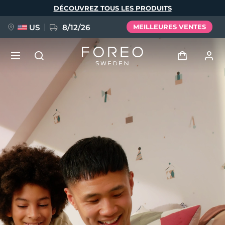
Aller
DÉCOUVREZ TOUS LES PRODUITS
au
contenu
principal
US
8/12/26
MEILLEURES VENTES
NOUVEAU
Se connecter
Langue
BREAKING NEWS
Profil de l'utilisateur
English
Deutsch
Español
Mes appareils
FAQ™ Pure Beauty-Tech Elixir
Français
Italiano
Português
Mes commandes
Polski
Svenska
Русский
Türkçe
简体中文
繁體中文
Mes adresses
issa™ Teeth Whitening Set
Mes abonnements