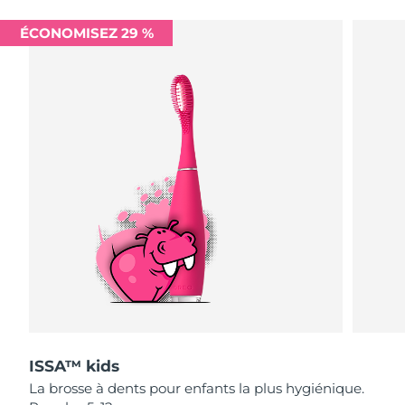
ÉCONOMISEZ 29 %
R.A.S. chinoise de
Livraison estimée
8/13/26
Macao
Malaisie
Livraison estimée
8/14/26
Malte
Livraison estimée
8/11/26
Mexique
Livraison estimée
8/15/26
Monaco
Livraison estimée
8/12/26
Pays-Bas
Livraison estimée
8/11/26
Nouvelle-Zélande
Livraison estimée
8/11/26
Norvège
Livraison estimée
8/11/26
ISSA™ kids
La brosse à dents pour enfants la plus hygiénique.
Oman
Livraison estimée
8/14/26