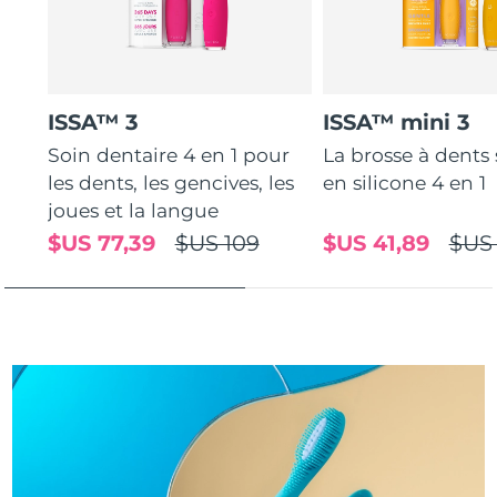
Turquie
Livraison estimée
8/12/26
Émirats arabes unis
Livraison estimée
8/12/26
ISSA™ 3
ISSA™ mini 3
Royaume-Uni
Livraison estimée
8/11/26
Soin dentaire 4 en 1 pour
La brosse à dents
les dents, les gencives, les
en silicone 4 en 1
États-Unis
Livraison estimée
8/12/26
joues et la langue
$US 77,39
$US 109
$US 41,89
$US
Ouzbékistan
Livraison estimée
8/16/26
Viêt Nam
Livraison estimée
8/17/26