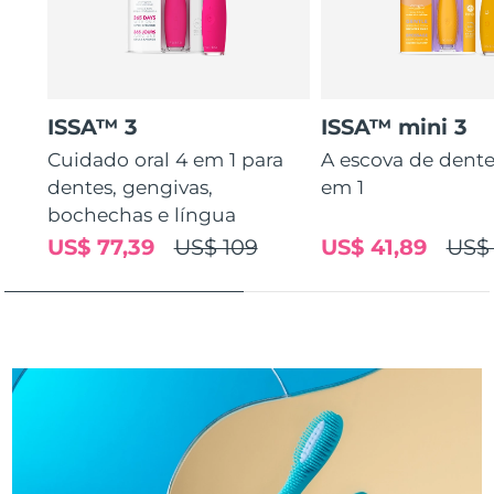
Tailândia
Entrega prevista
8/13/26
Turquia
Entrega prevista
8/10/26
Emirados Árabes
ISSA™ 3
ISSA™ mini 3
Entrega prevista
8/10/26
Unidos
Cuidado oral 4 em 1 para
A escova de dente
dentes, gengivas,
em 1
Reino Unido
Entrega prevista
8/9/26
bochechas e língua
Estados Unidos
US$ 77,39
US$ 109
US$ 41,89
US$
Entrega prevista
8/10/26
Uzbequistão
Entrega prevista
8/14/26
Vietnã
Entrega prevista
8/15/26