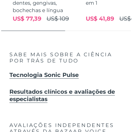
dentes, gengivas,
em 1
bochechas e língua
US$ 77,39
US$ 109
US$ 41,89
US$
SABE MAIS SOBRE A CIÊNCIA
POR TRÁS DE TUDO
Tecnologia Sonic Pulse
Resultados clínicos e avaliações de
especialistas
AVALIAÇÕES INDEPENDENTES
ATRAVÉS DA BAZAAR VOICE