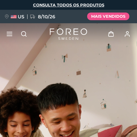
Pular
CONSULTA TODOS OS PRODUTOS
para
o
conteúdo
principal
US
8/10/26
MAIS VENDIDOS
NOVIDADE
Entrar
Idioma
BREAKING NEWS
Perfil de usuário
English
Deutsch
Español
Meus aparelhos
FAQ™ Pure Beauty-Tech Elixir
Français
Italiano
Português
Meus pedidos
Polski
Svenska
Русский
Türkçe
简体中文
繁體中文
Meus endereços
issa™ Teeth Whitening Set
As minhas subscrições