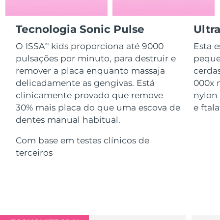
Serum
issa™ Teeth Whitening Gel
Advanced pore care essentials
For healthy hair
18% PAP
Israel
Entrega prevista
8/13/26
Cosméticos
Homens
Tecnologia Sonic Pulse
Ultr
Itália
O ISSA
kids proporciona até 9000
Esta e
Entrega prevista
8/9/26
TM
pulsações por minuto, para destruir e
pequen
Japão
Entrega prevista
8/12/26
remover a placa enquanto massaja
cerdas
delicadamente as gengivas. Está
000x 
Comprar todos
Jersey
Entrega prevista
8/14/26
clinicamente provado que remove
nylon
30% mais placa do que uma escova de
e ftala
Cazaquistão
Entrega prevista
8/11/26
dentes manual habitual.
FOREO APP
Kuwait
Entrega prevista
8/9/26
Com base em testes clínicos de
SOBRE
terceiros
Letônia
Entrega prevista
8/9/26
Líbano
Entrega prevista
8/10/26
Lituânia
Entrega prevista
8/9/26