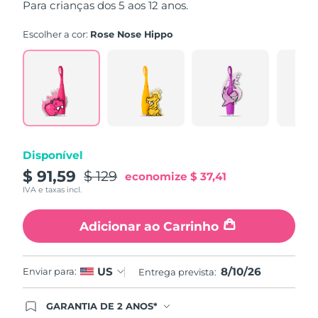
Para crianças dos 5 aos 12 anos.
average
Omã
Entrega prevista
8/12/26
rating
value.
Escolher a cor:
Rose Nose Hippo
Read
Filipinas
Entrega prevista
8/12/26
16
Reviews.
Same
Polônia
Entrega prevista
8/10/26
page
link.
Portugal
Entrega prevista
8/9/26
Porto Rico
Entrega prevista
8/11/26
Disponível
$ 91,59
$ 129
economize
$ 37,41
Catar
Entrega prevista
8/10/26
IVA e taxas incl.
Reunião
Entrega prevista
8/14/26
Adicionar ao Carrinho
Romênia
Entrega prevista
8/9/26
8/10/26
US
Enviar para:
Entrega prevista:
Rússia
Entrega prevista
8/17/26
GARANTIA DE 2 ANOS*
Arábia Saudita
Entrega prevista
8/10/26