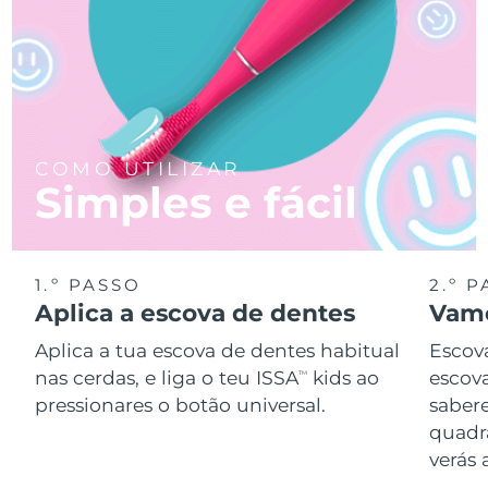
COMO UTILIZAR
Simples e fácil
1.º PASSO
2.º 
Aplica a escova de dentes
Vamo
Aplica a tua escova de dentes habitual
Escov
nas cerdas, e liga o teu ISSA
kids ao
escova
TM
pressionares o botão universal.
saber
quadr
verás 