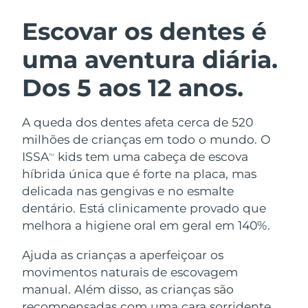
ROTINA DE BELEZA SUECA
Áustria
Entrega prevista
8/9/26
Escovar os dentes é
uma aventura diária.
Barein
Entrega prevista
8/10/26
Dos 5 aos 12 anos.
Limpeza facial
Lifting facial
Bélgica
Entrega prevista
8/9/26
LUNA™ 4 kit
BEAR™ 2 kit
Bermudas
Entrega prevista
8/15/26
A queda dos dentes afeta cerca de 520
Anti-aging massage
Microcurrent toning
milhões de crianças em todo o mundo. O
Bósnia e
ISSA
kids tem uma cabeça de escova
TM
Entrega prevista
8/12/26
Hidratação
Cuidado oral
Herzegovina
híbrida única que é forte na placa, mas
LUNA™ 4 Plus
BEAR™ 2 go
UFO™ 3 kit
issa™ 4
delicada nas gengivas e no esmalte
Massage, LED heating
Microcurrent toning on-the-go
Brunei
Entrega prevista
8/14/26
TRATAMENTO ANTIENVELHECIMENTO
dentário. Está clinicamente provado que
Deep facial hydration
Hybrid silicone sonic toothbrush
FAQ™
melhora a higiene oral em geral em 140%.
Bulgária
Entrega prevista
8/9/26
LUNA™ 4 Men
BEAR™ 2 eyes & lips
UFO™ 3 LED
NEW
Ajuda as crianças a aperfeiçoar os
issa™ 4 plus
Canadá
For men, anti-aging massage
Microcurrent line smoothing device
Entrega prevista
8/13/26
movimentos naturais de escovagem
Near-infrared and red light therapy
Smart hybrid silicone sonic toothbrush
device
manual. Além disso, as crianças são
Chile
Entrega prevista
8/13/26
Antienvelhecimento
Tratamentos LED
recompensadas com uma cara sorridente