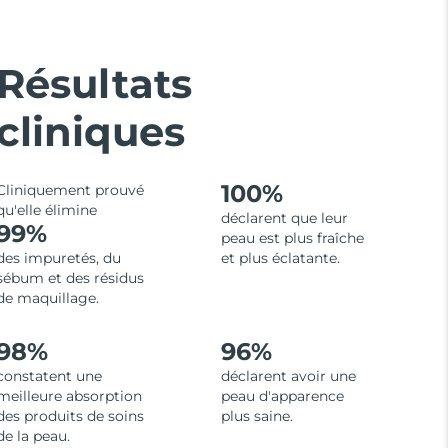
Résultats
cliniques
100%
Cliniquement prouvé
qu'elle élimine
déclarent que leur
99%
peau est plus fraîche
des impuretés, du
et plus éclatante.
sébum et des résidus
de maquillage.
98%
96%
constatent une
déclarent avoir une
meilleure absorption
peau d'apparence
des produits de soins
plus saine.
de la peau.