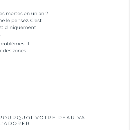
les mortes en un an ?
e le pensez. C'est
est cliniquement
.
problèmes. Il
r des zones
POURQUOI VOTRE PEAU VA
L'ADORER