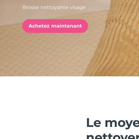
Brosse nettoyante visage
issa™ Teeth Whitening Set
Achetez maintenant
FAQ™ Dual LED Panel
POPULAIRE
Offres spéciales
Bestsellers
Le moye
nettoyer