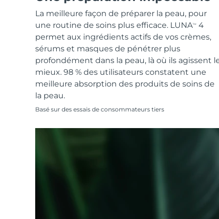
Soins de la peau KIWI™
All acne treatment devices
All revitalizing eye massagers
Serum
issa™ Teeth Whitening Gel
La meilleure façon de préparer la peau, pour
Advanced pore care essentials
For healthy hair
18% PAP
une routine de soins plus efficace. LUNA
4
TM
Cosmétiques
Hommes
permet aux ingrédients actifs de vos crèmes,
sérums et masques de pénétrer plus
profondément dans la peau, là où ils agissent l
mieux. 98 % des utilisateurs constatent une
meilleure absorption des produits de soins de
Acheter tout
la peau.
Basé sur des essais de consommateurs tiers
FOREO APP
À PROPROS