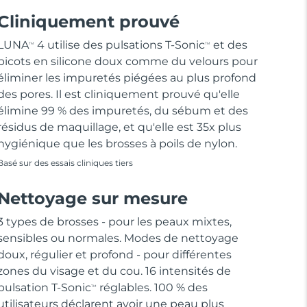
Cliniquement prouvé
LUNA
4 utilise des pulsations T-Sonic
et des
TM
TM
picots en silicone doux comme du velours pour
éliminer les impuretés piégées au plus profond
des pores. Il est cliniquement prouvé qu'elle
élimine 99 % des impuretés, du sébum et des
résidus de maquillage, et qu'elle est 35x plus
hygiénique que les brosses à poils de nylon.
Basé sur des essais cliniques tiers
Nettoyage sur mesure
3 types de brosses - pour les peaux mixtes,
sensibles ou normales. Modes de nettoyage
doux, régulier et profond - pour différentes
zones du visage et du cou. 16 intensités de
pulsation T-Sonic
réglables. 100 % des
TM
utilisateurs déclarent avoir une peau plus