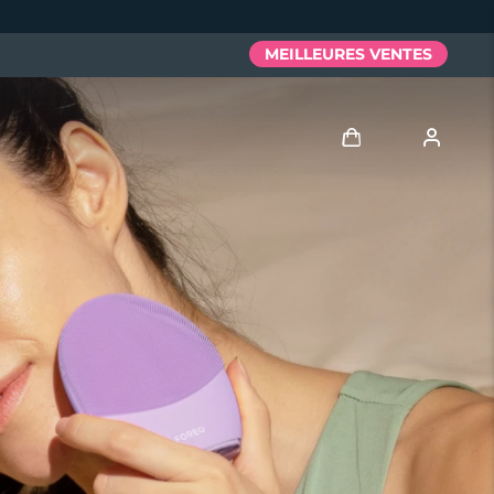
MEILLEURES VENTES
Se connecter
Profil de l'utilisateur
Mes appareils
Mes commandes
Mes adresses
Mes abonnements