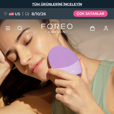
Ana
TÜM ÜRÜNLERINI INCELEYIN
içeriğe
atla
US
8/10/26
ÇOK SATANLAR
YENİ
Giriş
Dil Seçimi
BREAKING NEWS
Kullanici profi̇li̇
English
Deutsch
Español
Cihazlarım
FAQ™ Pure Beauty-Tech Elixir
Français
Italiano
Português
Siparişlerim
Polski
Svenska
Русский
Türkçe
简体中文
繁體中文
Adresim
issa™ Teeth Whitening Set
Aboneliklerim