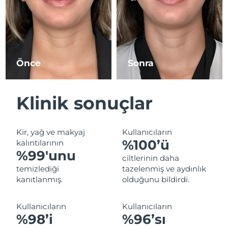
Tahmini teslim tarihi
İsrail
13/08/2026
Tahmini teslim tarihi
İtalya
09/08/2026
Önce
Sonra
Tahmini teslim tarihi
Japonya
12/08/2026
Klinik sonuçlar
Tahmini teslim tarihi
Jersey
14/08/2026
Kir, yağ ve makyaj
Kullanıcıların
Tahmini teslim tarihi
Kazakistan
%100’ü
kalıntılarının
11/08/2026
%99'unu
ciltlerinin daha
Tahmini teslim tarihi
temizlediği
tazelenmiş ve aydınlık
Kuveyt
09/08/2026
kanıtlanmış.
olduğunu bildirdi.
Tahmini teslim tarihi
Letonya
Kullanıcıların
Kullanıcıların
09/08/2026
%98’i
%96’sı