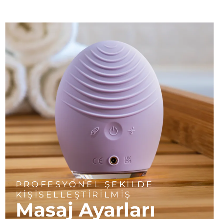
PROFESYONEL ŞEKİLDE
KİŞİSELLEŞTİRİLMİŞ
Masaj Ayarları