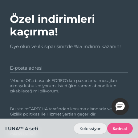
Özel indirimleri
kaçırma!
Üye olun ve ilk siparişinizde %15 indirim kazanın!
E-posta adresi
“Abone Ol”a basarak FOREO'dan pazarlama mesajları
almayı kabul ediyorum. İstediğim zaman abonelikten
çıkabileceğimi biliyorum.
Bu site reCAPTCHA tarafından koruma altındadır ve Google
Gizlilik politikası
ile
Hizmet Şartları
geçerlidir.
LUNA™ 4 seti
Koleksiyon
Satin al