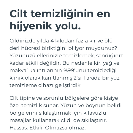
İSVEÇ GÜZELLIK RUTINI
Cilt temizliğinin en
hijyenik yolu.
Tahmini teslim tarihi
Avustralya
12/08/2026
Yüz temizleme
Yüz sıkılaştırma
Cildinizde yılda 4 kilodan fazla kir ve ölü
Tahmini teslim tarihi
Avusturya
LUNA™ 4 seti
BEAR™ 2 seti
09/08/2026
deri hücresi biriktiğini biliyor muydunuz?
Anti-aging massage
Microcurrent toning
Yüzünüzü ellerinizle temizlemek, sandığınız
Tahmini teslim tarihi
Bahreyn
kadar etkili değildir. Bu nedenle kir, yağ ve
10/08/2026
makyaj kalıntılarının %99'unu temizlediği
Nemlendirme
Ağız bakımı
LUNA™ 4 Plus
BEAR™ 2 go
klinik olarak kanıtlanmış 2'si 1 arada bir yüz
Tahmini teslim tarihi
Belçika
UFO™ 3 seti
issa™ 4
09/08/2026
Massage, LED heating
Microcurrent toning on-the-go
temizleme cihazı geliştirdik.
FAQ™ YAŞLANMA KARŞITI BAKIM
Deep facial hydration
Hybrid silicone sonic toothbrush
Tahmini teslim tarihi
Cilt tipine ve sorunlu bölgelere göre kişiye
Bermuda
15/08/2026
NEW
özel temizlik sunar. Yüzün ve boynun belirli
LUNA™ 4 Men
BEAR™ 2 eyes & lips
UFO™ 3 LED
issa™ 4 plus
bölgelerini sıkılaştırmak için kılavuzlu
For men, anti-aging massage
Microcurrent line smoothing device
Tahmini teslim tarihi
Bosna-Hersek
Near-infrared and red light therapy
12/08/2026
masajlar kullanarak cildi de sıkılaştırır.
Smart hybrid silicone sonic toothbrush
device
Yaşlanma karşıtı
LED bakım
Hassas. Etkili. Olmazsa olmaz.
Tahmini teslim tarihi