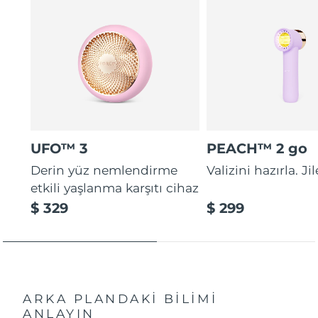
UFO™ 3
PEACH™ 2 go
Derin yüz nemlendirme
Valizini hazırla. Ji
etkili yaşlanma karşıtı cihaz
$ 329
$ 299
ARKA PLANDAKİ BİLİMİ
ANLAYIN