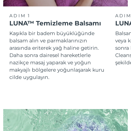
ADIM 1
ADIM
LUNA™ Temizleme Balsamı
LUNA
Kaşıkla bir badem büyüklüğünde
Balsam
balsam alın ve parmaklarınızın
veya k
arasında eriterek yağ haline getirin.
sonra
Daha sonra dairesel hareketlerle
Cleans
nazikçe masaj yaparak ve yoğun
şekild
makyajlı bölgelere yoğunlaşarak kuru
cilde uygulayın.