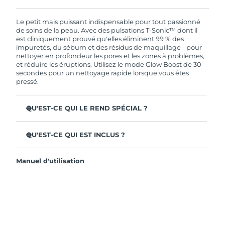
En commandant aujourd'hui, vous êtes
automatiquement couverts par la garantie
FOREO. Cela signifie que si vous rencontrez des
Le petit mais puissant indispensable pour tout passionné
problèmes avec votre appareil pendant les 2 ans
de soins de la peau. Avec des pulsations T-Sonic™ dont il
de garantie limitée, FOREO vous remplace ce
est cliniquement prouvé qu'elles éliminent 99 % des
dernier gratuitement.
impuretés, du sébum et des résidus de maquillage - pour
nettoyer en profondeur les pores et les zones à problèmes,
et réduire les éruptions. Utilisez le mode Glow Boost de 30
secondes pour un nettoyage rapide lorsque vous êtes
pressé.
QU'EST-CE QUI LE REND SPÉCIAL ?
35x plus hygiénique que les brosses à poils de nylon.
QU'EST-CE QUI EST INCLUS ?
100% des utilisateurs déclarent que leur peau est plus
fraîche et plus éclatante.
LUNA
4 mini
™
96 % des utilisateurs déclarent avoir une peau
Manuel d'utilisation
Câble de charge USB
d'apparence plus saine. 81% des utilisateurs déclarent
que les imperfections sont réduites.
Pochette de voyage
98% des utilisateurs constatent une meilleure
Guide de démarrage rapide
absorption des produits de soins de la peau.
Manuel général
Tête de brosse à 2 zones et mode Glow Boost rapide de
Garantie de 2 ans (Espagne, Portugal, Suède : Garantie
30 secondes pour une facilité ultime.
de 3 ans)