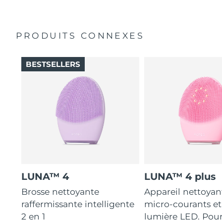
12 intensités, légèreté et conception ergonomique pour
s'adapter aux courbes du visage.
PRODUITS CONNEXES
BESTSELLERS
LUNA™ 4
LUNA™ 4 plus
Brosse nettoyante
Appareil nettoyan
raffermissante intelligente
micro-courants et
2 en 1
lumière LED. Pou