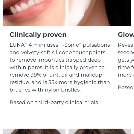
Advanced pore care essentials
For healthy hair
18% PAP
Israël
Livraison estimée
16/08/2026
Cosmétiques
Hommes
Italie
Livraison estimée
12/08/2026
Clinically proven
Glow
Japon
Livraison estimée
15/08/2026
LUNA
4 mini uses T-Sonic
pulsations
Reveal
TM
TM
Acheter tout
Jersey
Livraison estimée
17/08/2026
and velvety-soft silicone touchpoints
secon
to remove impurities trapped deep
gets y
Kazakhstan
Livraison estimée
14/08/2026
within pores. It is clinically proven to
time f
FOREO APP
remove 99% of dirt, oil and makeup
more r
Koweït
Livraison estimée
12/08/2026
residue, and is 35x more hygienic than
À PROPROS
Based 
brushes with nylon bristles.
Lettonie
Livraison estimée
12/08/2026
Based on third-party clinical trials
Liban
Livraison estimée
13/08/2026
Lituanie
Livraison estimée
12/08/2026
Luxembourg
Livraison estimée
12/08/2026