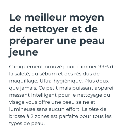
ROUTINE DE BEAUTÉ SUÉDOISE
Autriche
Livraison estimée
12/08/2026
Le meilleur moyen
Bahreïn
Livraison estimée
13/08/2026
de nettoyer et de
Nettoyage du visage
Lifting
Belgique
Livraison estimée
12/08/2026
préparer une peau
LUNA™ 4 coffret
BEAR™ 2 coffret
jeune
Bermudes
Livraison estimée
18/08/2026
Anti-aging massage
Microcurrent toning
Bosnie-Herzégovine
Livraison estimée
15/08/2026
Cliniquement prouvé pour éliminer 99% de
Hydratation
Soin bucco-dentaire
LUNA™ 4 Plus
BEAR™ 2 go
la saleté, du sébum et des résidus de
Brunei
Livraison estimée
17/08/2026
UFO™ 3 coffret
issa™ 4
Massage, LED heating
Microcurrent toning on-the-go
maquillage. Ultra-hygiénique. Plus doux
FAQ™ TRAITEMENT ANTI-ÂGE
Deep facial hydration
Hybrid silicone sonic toothbrush
que jamais. Ce petit mais puissant appareil
Bulgarie
Livraison estimée
12/08/2026
massant intelligent pour le nettoyage du
NEW
LUNA™ 4 Men
BEAR™ 2 eyes & lips
visage vous offre une peau saine et
Canada
Livraison estimée
16/08/2026
UFO™ 3 LED
issa™ 4 plus
For men, anti-aging massage
Microcurrent line smoothing device
lumineuse sans aucun effort. La tête de
Near-infrared and red light therapy
Smart hybrid silicone sonic toothbrush
Chili
brosse à 2 zones est parfaite pour tous les
Livraison estimée
16/08/2026
device
Anti-âge
Traitements LED
types de peau.