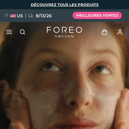
Aller
DÉCOUVREZ TOUS LES PRODUITS
au
contenu
principal
US
8/13/26
MEILLEURES VENTES
NOUVEAU
Se connecter
Langue
BREAKING NEWS
Profil de l'utilisateur
English
Deutsch
Español
Mes appareils
FAQ™ Pure Beauty-Tech Elixir
Français
Italiano
Português
Mes commandes
Polski
Svenska
Русский
Türkçe
简体中文
繁體中文
Mes adresses
issa™ Teeth Whitening Set
Mes abonnements