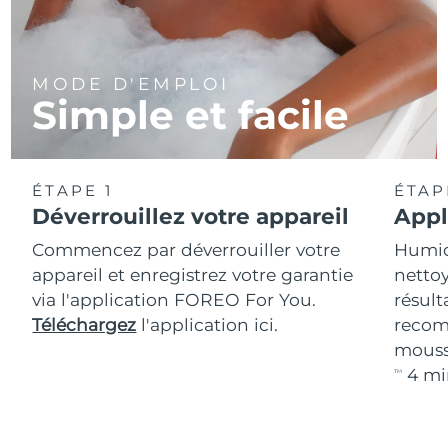
MODE D'EMPLOI
Simple et facile
ÉTAPE 1
ÉTAP
Déverrouillez votre appareil
Appl
Commencez par déverrouiller votre
Humidi
appareil et enregistrez votre garantie
nettoy
via l'application FOREO For You.
résult
Téléchargez
l'application ici.
recom
mouss
4 mi
TM