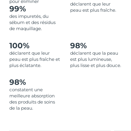
pour éliminer
déclarent que leur
99%
peau est plus fraîche.
Philippines
Livraison estimée
15/08/2026
des impuretés, du
sébum et des résidus
Pologne
Livraison estimée
13/08/2026
de maquillage.
Portugal
Livraison estimée
12/08/2026
100%
98%
déclarent que leur
déclarent que la peau
Porto Rico
Livraison estimée
14/08/2026
peau est plus fraîche et
est plus lumineuse,
plus éclatante.
plus lisse et plus douce.
Qatar
Livraison estimée
13/08/2026
98%
La Réunion
Livraison estimée
17/08/2026
constatent une
Roumanie
Livraison estimée
12/08/2026
meilleure absorption
des produits de soins
Russie
de la peau.
Livraison estimée
20/08/2026
Arabie saoudite
Livraison estimée
13/08/2026