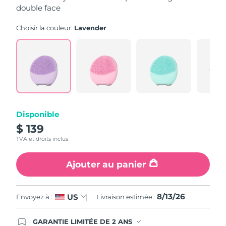
valeur
double face
de
la
Turquie
Livraison estimée
13/08/2026
note
Choisir la couleur:
Lavender
moyenne.
Read
Émirats arabes unis
Livraison estimée
13/08/2026
565
Reviews.
Lien
Royaume-Uni
Livraison estimée
12/08/2026
sur
la
même
États-Unis
Livraison estimée
13/08/2026
page.
Ouzbékistan
Disponible
Livraison estimée
17/08/2026
$ 139
Viêt Nam
Livraison estimée
18/08/2026
TVA et droits inclus
Ajouter au panier
8/13/26
US
Envoyez à :
Livraison estimée:
GARANTIE LIMITÉE DE 2 ANS