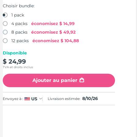
Choisir bundle:
1 pack
4 packs
économisez
$ 14,99
8 packs
économisez
$ 49,92
12 packs
économisez
$ 104,88
Disponible
$ 24,99
TVA et droits inclus
Ajouter au panier
8/10/26
US
Envoyez à :
Livraison estimée: