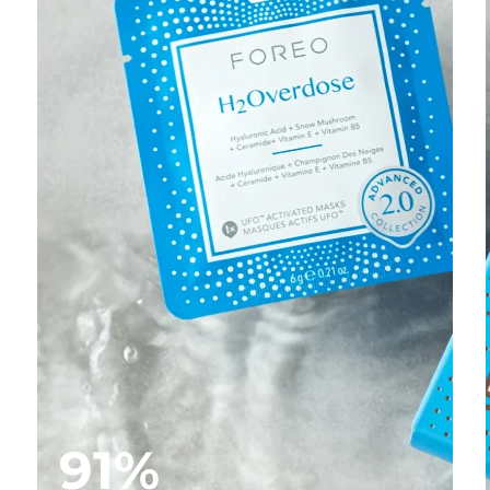
t
91%