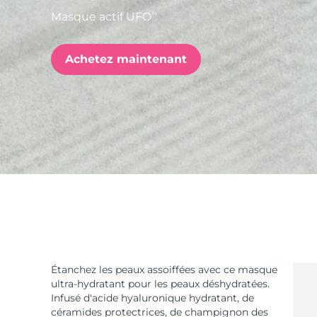
Masque actif UFO
TM
issa™ Teeth Whitening Set
Achetez maintenant
FAQ™ Dual LED Panel
POPULAIRE
Offres spéciales
Bestsellers
Étanchez les peaux assoiffées avec ce masque
ultra-hydratant pour les peaux déshydratées.
Infusé d'acide hyaluronique hydratant, de
céramides protectrices, de champignon des