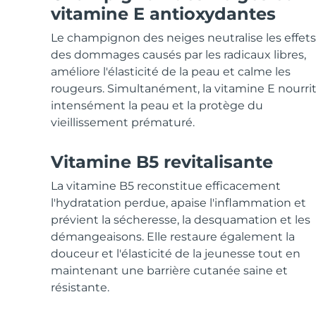
Soins de la peau KIWI™
All acne treatment devices
All revitalizing eye massagers
Serum
vitamine E antioxydantes
issa™ Teeth Whitening Gel
Advanced pore care essentials
For healthy hair
18% PAP
Le champignon des neiges neutralise les effets
Cosmétiques
Hommes
des dommages causés par les radicaux libres,
améliore l'élasticité de la peau et calme les
rougeurs. Simultanément, la vitamine E nourri
intensément la peau et la protège du
vieillissement prématuré.
Acheter tout
Vitamine B5 revitalisante
La vitamine B5 reconstitue efficacement
FOREO APP
l'hydratation perdue, apaise l'inflammation et
prévient la sécheresse, la desquamation et les
À PROPROS
démangeaisons. Elle restaure également la
douceur et l'élasticité de la jeunesse tout en
maintenant une barrière cutanée saine et
résistante.