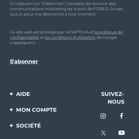
En cliquant sur "S'abonner", j'accepte de recevoir des
communications marketing de la part de FOREO. Je sais
que je peux me désinscrire à tout moment.
Ce site web est protégé par reCAPTCHA et
la politique de
confidentialité
et
les conditions d'utilisation
de Google
s'appliquent.
AIDE
SUIVEZ-
NOUS
Contactez-nous
MON COMPTE
Commandes et
Enregistrement produit
livraisons
SOCIÉTÉ
Aide
Garantie et retours
A propos de FOREO