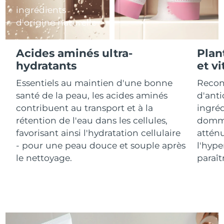
ingrédients
d'origine naturelle
R.A.S. chinoise de
Livraison estimée
8/10/26
Macao
Acides aminés ultra-
Plan
Malaisie
Livraison estimée
8/11/26
hydratants
et v
Malte
Livraison estimée
8/8/26
Essentiels au maintien d'une bonne
Recon
santé de la peau, les acides aminés
d'anti
Mexique
Livraison estimée
8/12/26
contribuent au transport et à la
ingréd
rétention de l'eau dans les cellules,
domma
Monaco
Livraison estimée
8/9/26
favorisant ainsi l'hydratation cellulaire
attén
- pour une peau douce et souple après
l'hype
Pays-Bas
Livraison estimée
8/8/26
le nettoyage.
paraît
Nouvelle-Zélande
Livraison estimée
8/8/26
Norvège
Livraison estimée
8/8/26
Oman
Livraison estimée
8/11/26