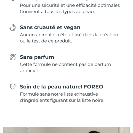
Singapour
Pour une sécurité et une efficacité optimales.
Livraison estimée
8/10/26
Convient à tous les types de peau.
Slovaquie
Livraison estimée
8/8/26
Sans cruauté et vegan
Slovénie
Livraison estimée
8/8/26
Aucun animal n'a été utilisé dans la création
ou le test de ce produit.
Afrique du Sud
Livraison estimée
8/16/26
Sans parfum
Corée du Sud
Livraison estimée
8/10/26
Cette formule ne contient pas de parfum
artificiel.
Espagne
Livraison estimée
8/8/26
Soin de la peau naturel FOREO
Suède
Livraison estimée
8/8/26
Formulé sans notre liste exhaustive
d'ingrédients figurant sur la liste noire.
Suisse
Livraison estimée
8/8/26
Taïwan
Livraison estimée
8/13/26
Thaïlande
Livraison estimée
8/12/26