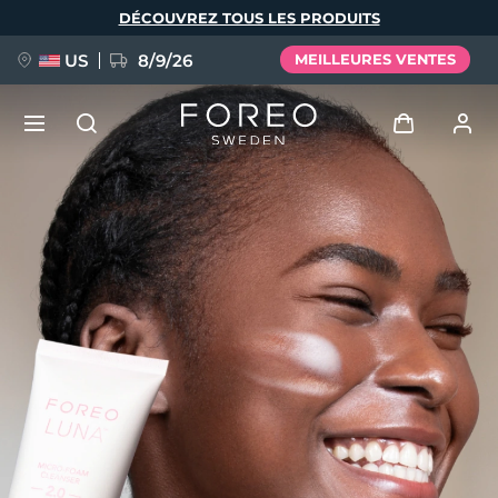
Aller
DÉCOUVREZ TOUS LES PRODUITS
au
contenu
principal
US
8/9/26
MEILLEURES VENTES
NOUVEAU
Se connecter
Langue
BREAKING NEWS
Profil de l'utilisateur
English
Deutsch
Español
Mes appareils
FAQ™ Pure Beauty-Tech Elixir
Français
Italiano
Português
Mes commandes
Polski
Svenska
Русский
Türkçe
简体中文
繁體中文
Mes adresses
issa™ Teeth Whitening Set
Mes abonnements