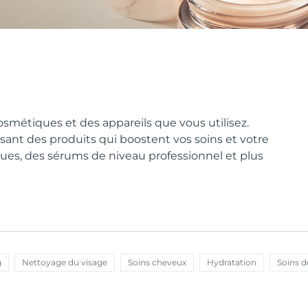
osmétiques et des appareils que vous utilisez.
sant des produits qui boostent vos soins et votre
ues, des sérums de niveau professionnel et plus
g
Nettoyage du visage
Soins cheveux
Hydratation
Soins d