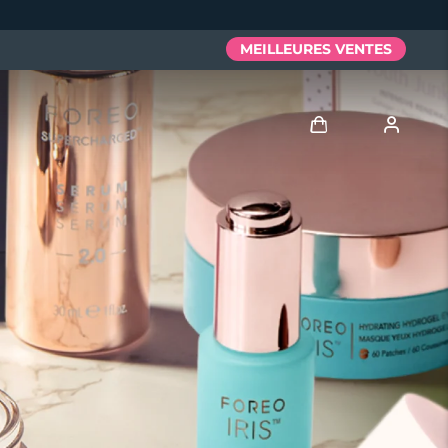
MEILLEURES VENTES
Se connecter
Profil de l'utilisateur
Mes appareils
Mes commandes
Mes adresses
Mes abonnements