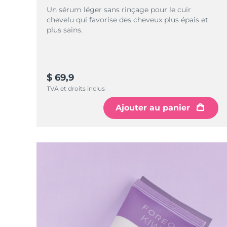
Soins de la peau KIWI™
All acne treatment devices
All revitalizing eye massagers
Serum
Un sérum léger sans rinçage pour le cuir
issa™ Teeth Whitening Gel
Advanced pore care essentials
chevelu qui favorise des cheveux plus épais et
For healthy hair
18% PAP
plus sains.
Cosmétiques
Hommes
$ 69,9
TVA et droits inclus
Acheter tout
Ajouter au panier
FOREO APP
À PROPROS