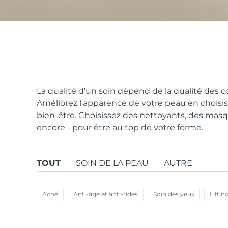
issa™ Teeth Whitening Set
FAQ™ Dual LED Panel
La qualité d'un soin dépend de la qualité des c
Améliorez l'apparence de votre peau en choisis
bien-être. Choisissez des nettoyants, des masq
POPULAIRE
encore - pour être au top de votre forme.
TOUT
SOIN DE LA PEAU
AUTRE
Offres spéciales
Bestsellers
Acné
Anti-âge et anti-rides
Soin des yeux
Liftin